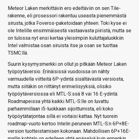
Meteor Laken merkittävin ero edeltäviin on sen Tile-
rakenne, eli prosessori rakentuu useasta pienemmästä
sirusta, jotka Foveros-paketoidaan yhteen. Toki kyse ei
ole Intelille ensimmäisestä vastaavasta piiristä, mutta se
on tulossa nyt ensi kertaa yleisimpiin kuluttajaluokkiin.
Intel valmistaa osan siruista itse ja osan se tuottaa
TSMC:llä.
Suurin kysymysmerkki on ollut jo pitkään Meteor Laken
työpöytäversio. Erinäisissä vuodoissa on nähty
varmuudella viitteitä 6P-ydintä sisältävästä versiosta,
mutta siitäkin on riittänyt erimielisyyksiä, olisiko
työpöytäversiossa eli MTL-S:ssä 8 vai 16 E-ydintä.
Roadmapeissa yhtä kaikki MTL-S:lle on luvattu
parhaimmillaan i5-luokkaan sijoittumista, eli koko
työpöytätarjontaa sillä ei voitaisi kattaa. Nyt tuorein
roadmap-vuoto kertoo Intelin peruneen MTL-S:n 6P+8E-
version tuotteistamisen kokonaan. Mahdollisen 6P+16E-
mallin kohtalo on edelleen yhtä epäselvä kuin ennenkin.