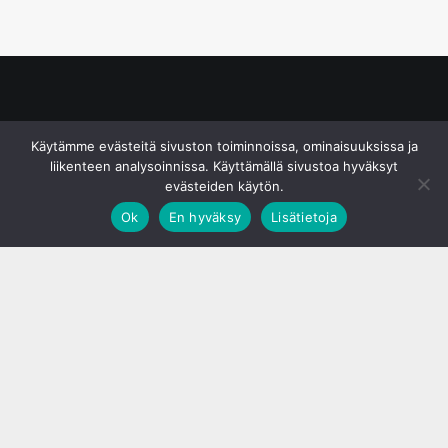
© S&J Media Oy
Käytämme evästeitä sivuston toiminnoissa, ominaisuuksissa ja
liikenteen analysoinnissa. Käyttämällä sivustoa hyväksyt
evästeiden käytön.
Ok
En hyväksy
Lisätietoja
;