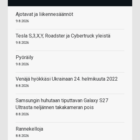
Ajotavat ja liikennesäännöt
9.8.2026
Tesla S,3,X,Y, Roadster ja Cybertruck yleistä
9.8.2026
Pyöräily
9.8.2026
Venäjä hyökkäsi Ukrainaan 24. helmikuuta 2022
8.8.2026
Samsungin huhutaan tiputtavan Galaxy S27
Ultrasta neljännen takakameran pois
8.8.2026
Rannekelloja
8.8.2026