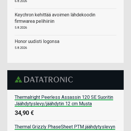
6.8.2026
Keychron kehittää avoimen lähdekoodin
firmwarea pelihiiriin
5.8.2026
Honor uudisti logonsa
5.8.2026
Thermalright Peerless Assassin 120 SE Suoritin
Jäähdytyslevy/jäähdytin 12 cm Musta
34,90 €
Thermal Grizzly PhaseSheet PTM jäähdytyslevyn