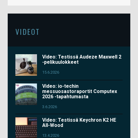
VIDEOT
Video: Testissä Audeze Maxwell 2
-pelikuulokkeet
15.6.2026
Video: io-techin
messuosastoraportit Computex
2026 -tapahtumasta
3.6.2026
Video: Testissä Keychron K2 HE
All-Wood
13.4.2026