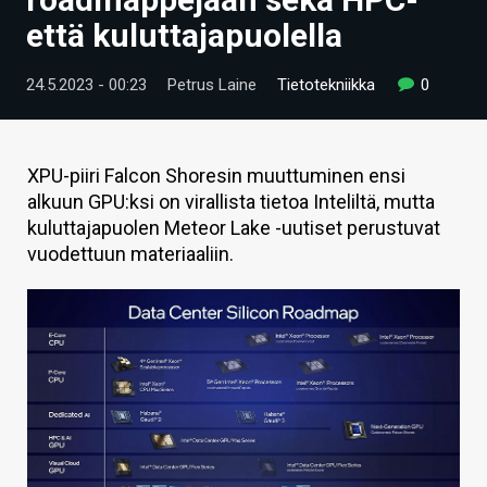
ARTIKKELIT
että kuluttajapuolella
VIDEOT
24.5.2023 - 00:23
Petrus Laine
Tietotekniikka
0
TECHBBS
TIETOA
XPU-piiri Falcon Shoresin muuttuminen ensi
alkuun GPU:ksi on virallista tietoa Inteliltä, mutta
HINTA.FI
kuluttajapuolen Meteor Lake -uutiset perustuvat
vuodettuun materiaaliin.
KAUPPA
VAIHDA TEEMA
HAKU