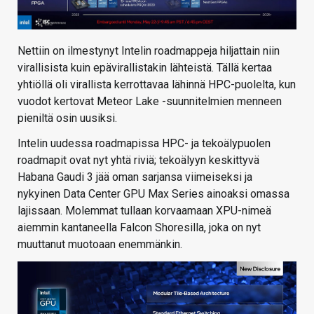
Nettiin on ilmestynyt Intelin roadmappeja hiljattain niin
virallisista kuin epävirallistakin lähteistä. Tällä kertaa
yhtiöllä oli virallista kerrottavaa lähinnä HPC-puolelta, kun
vuodot kertovat Meteor Lake -suunnitelmien menneen
pieniltä osin uusiksi.
Intelin uudessa roadmapissa HPC- ja tekoälypuolen
roadmapit ovat nyt yhtä riviä; tekoälyyn keskittyvä
Habana Gaudi 3 jää oman sarjansa viimeiseksi ja
nykyinen Data Center GPU Max Series ainoaksi omassa
lajissaan. Molemmat tullaan korvaamaan XPU-nimeä
aiemmin kantaneella Falcon Shoresilla, joka on nyt
muuttanut muotoaan enemmänkin.