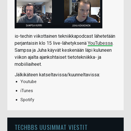
io-techin viikottainen tekniikkapodcast lähetetään
perjantaisin klo 15 live-lähetyksenä
YouTubessa
.
Sampsa ja Juha käyvät keskenään läpi kuluneen
viikon ajalta ajankohtaiset tietotekniikka- ja
mobiiliaiheet.
Jälkikäteen katseltavissa/kuunneltavissa:
Youtube
iTunes
Spotify
TECHBBS UUSIMMAT VIESTIT