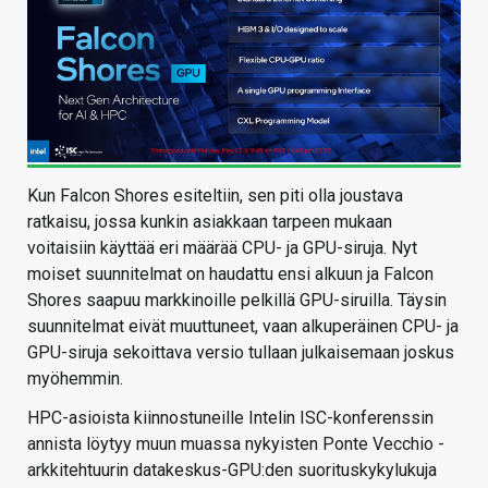
Kun Falcon Shores esiteltiin, sen piti olla joustava
ratkaisu, jossa kunkin asiakkaan tarpeen mukaan
voitaisiin käyttää eri määrää CPU- ja GPU-siruja. Nyt
moiset suunnitelmat on haudattu ensi alkuun ja Falcon
Shores saapuu markkinoille pelkillä GPU-siruilla. Täysin
suunnitelmat eivät muuttuneet, vaan alkuperäinen CPU- ja
GPU-siruja sekoittava versio tullaan julkaisemaan joskus
myöhemmin.
HPC-asioista kiinnostuneille Intelin ISC-konferenssin
annista löytyy muun muassa nykyisten Ponte Vecchio -
arkkitehtuurin datakeskus-GPU:den suorituskykylukuja