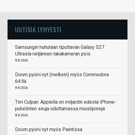
UUTISIA LYHYESTI
Samsungin huhutaan tiputtavan Galaxy S27
Ultrasta neljännen takakameran pois
8.8.2026
Doom pyörii nyt (melkein) myös Commodore
64:llä
8.8.2026
Tim Culpan: Applella on miljardin edestä iPhone-
puhelinten siruja odottamassa muistipiirejä
8.8.2026
Doom pyörii nyt myös Paintissa