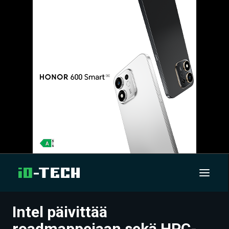
Intel päivittää
UUTISET
roadmappejaan sekä HPC-