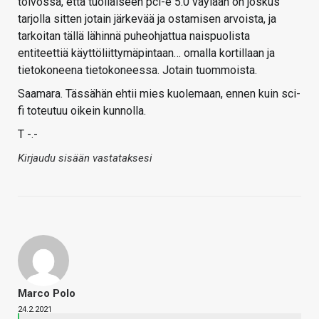
toivossa, että tuollaiseen pci-e 5.0 väylään on joskus
tarjolla sitten jotain järkevää ja ostamisen arvoista, ja
tarkoitan tällä lähinnä puheohjattua naispuolista
entiteettiä käyttöliittymäpintaan… omalla kortillaan ja
tietokoneena tietokoneessa. Jotain tuommoista.
Saamara. Tässähän ehtii mies kuolemaan, ennen kuin sci-
fi toteutuu oikein kunnolla.
T -.-
Kirjaudu sisään vastataksesi
Marco Polo
24.2.2021