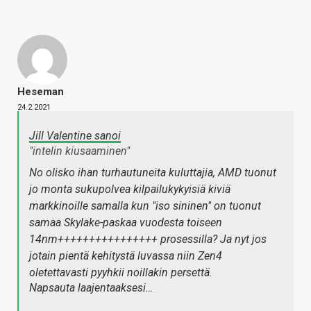
Heseman
24.2.2021
Jill Valentine sanoi
"intelin kiusaaminen"
No olisko ihan turhautuneita kuluttajia, AMD tuonut
jo monta sukupolvea kilpailukykyisiä kiviä
markkinoille samalla kun "iso sininen" on tuonut
samaa Skylake-paskaa vuodesta toiseen
14nm++++++++++++++++ prosessilla? Ja nyt jos
jotain pientä kehitystä luvassa niin Zen4
oletettavasti pyyhkii noillakin persettä.
Napsauta laajentaaksesi…