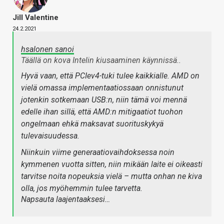
Jill Valentine
24.2.2021
hsalonen sanoi
Täällä on kova Intelin kiusaaminen käynnissä..
Hyvä vaan, että PCIev4-tuki tulee kaikkialle. AMD on
vielä omassa implementaatiossaan onnistunut
jotenkin sotkemaan USB:n, niin tämä voi mennä
edelle ihan sillä, että AMD:n mitigaatiot tuohon
ongelmaan ehkä maksavat suorituskykyä
tulevaisuudessa.
Niinkuin viime generaatiovaihdoksessa noin
kymmenen vuotta sitten, niin mikään laite ei oikeasti
tarvitse noita nopeuksia vielä – mutta onhan ne kiva
olla, jos myöhemmin tulee tarvetta.
Napsauta laajentaaksesi…