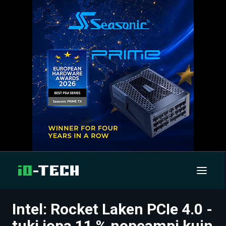
Intel: Rocket Laken PCIe 4.0 -
UUTISET
tuki jopa 11 % nopeampi kuin