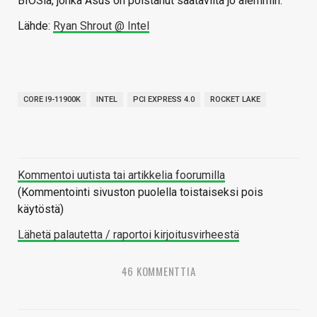
BIOSia, jonka Asus on poistanut saatavilta jo aiemmin.
Lähde:
Ryan Shrout @ Intel
CORE I9-11900K
INTEL
PCI EXPRESS 4.0
ROCKET LAKE
Kommentoi uutista tai artikkelia foorumilla
(Kommentointi sivuston puolella toistaiseksi pois
käytöstä)
Lähetä palautetta / raportoi kirjoitusvirheestä
46 KOMMENTTIA