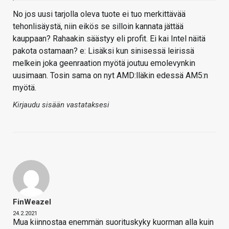
No jos uusi tarjolla oleva tuote ei tuo merkittävää
tehonlisäystä, niin eikös se silloin kannata jättää
kauppaan? Rahaakin säästyy eli profit. Ei kai Intel näitä
pakota ostamaan? e: Lisäksi kun sinisessä leirissä
melkein joka geenraation myötä joutuu emolevynkin
uusimaan. Tosin sama on nyt AMD:lläkin edessä AM5:n
myötä.
Kirjaudu sisään vastataksesi
FinWeazel
24.2.2021
Mua kiinnostaa enemmän suorituskyky kuorman alla kuin