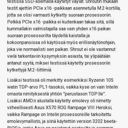
testissä SSD-asemalla käytetyt väylät. Shroutin mukaan
testit ajettiin PCIe x16 -paikkaan asennetulla M.2-kortilla,
jotta se olisi varmasti kytketty suoraan prosessoriin.
Pelkkä PCIe x16 -paikka ei kuitenkaan takaa sitä, sillä
kummallakin valmistajalla saa vain yhden x16 paikan
suoraan prosessorilta täydellä kaistalla ja
kokoonpanoissa oli käytössä myös erillisnäytönohjain,
joka vie normaalisti sen paikan. Shrout ei ole vastannut
vielä tarkentaviin kysymyksiin asiasta, tai ylipäätään
antanut syytä, miksei testissä käytetty prosessoriin
kytkettyjä M.2-liittimiä.
Lisäksi testissä oli merkitty esimerkiksi Ryzenin 105
watin TDP-arvo PL1-tasoksi, vaikka kyse on vain Intelin
omasta nimityksestä yhtiön ”perustason TDP:lle”.
Lisäksi AMD:n alustalla käytetty emolevy oli nimetty
virheellisesti Asus X570 ROG Rampage VIII Heroksi,
vaikka Rampage on Intelin prosessoreille tarkoitettu
emolevymallisto, ja siinä käytettiin version 3202 beeta-