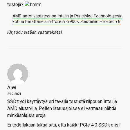
testejä?
AMD antoi vastineensa Intelin ja Principled Technologiesin
kohua herättäneisiin Core i9-9900K -testeihin – io-tech.fi
Kirjaudu sisään vastataksesi
Anvi
24.2.2021
SSD:t voi käyttäytyä eri tavalla testistä riippuen Intel ja
AMD alustoilla. Pelien latausajoissa ei varmasti nähdä
minkäänlaisia eroja.
Ei todellakaan takaa sitä, että kaikki PCIe 4.0 SSD:t olisi