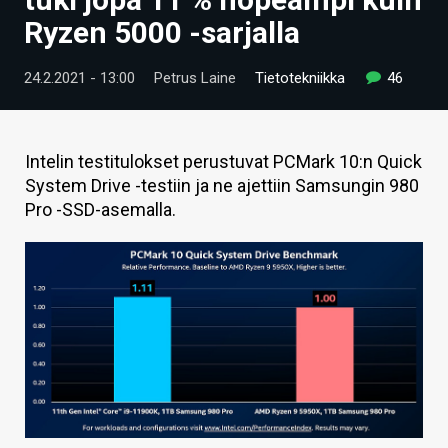
ARTIKKELIT
Ryzen 5000 -sarjalla
VIDEOT
24.2.2021 - 13:00
Petrus Laine
Tietotekniikka
46
TECHBBS
TIETOA
Intelin testitulokset perustuvat PCMark 10:n Quick
System Drive -testiin ja ne ajettiin Samsungin 980
HINTA.FI
Pro -SSD-asemalla.
KAUPPA
VAIHDA TEEMA
HAKU