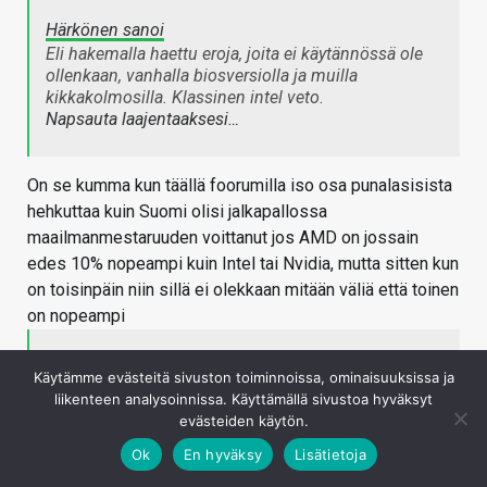
Härkönen sanoi
Eli hakemalla haettu eroja, joita ei käytännössä ole
ollenkaan, vanhalla biosversiolla ja muilla
kikkakolmosilla. Klassinen intel veto.
Napsauta laajentaaksesi…
On se kumma kun täällä foorumilla iso osa punalasisista
hehkuttaa kuin Suomi olisi jalkapallossa
maailmanmestaruuden voittanut jos AMD on jossain
edes 10% nopeampi kuin Intel tai Nvidia, mutta sitten kun
on toisinpäin niin sillä ei olekkaan mitään väliä että toinen
on nopeampi
hsalonen sanoi
Käytämme evästeitä sivuston toiminnoissa, ominaisuuksissa ja
Täällä on kova Intelin kiusaaminen käynnissä..
liikenteen analysoinnissa. Käyttämällä sivustoa hyväksyt
evästeiden käytön.
Hyvä vaan, että PCIev4-tuki tulee kaikkialle. AMD on
vielä omassa implementaatiossaan onnistunut
Ok
En hyväksy
Lisätietoja
jotenkin sotkemaan USB:n, niin tämä voi mennä