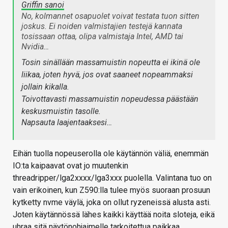
Griffin sanoi
No, kolmannet osapuolet voivat testata tuon sitten
joskus. Ei noiden valmistajien testejä kannata
tosissaan ottaa, olipa valmistaja Intel, AMD tai
Nvidia…
Tosin sinällään massamuistin nopeutta ei ikinä ole
liikaa, joten hyvä, jos ovat saaneet nopeammaksi
jollain kikalla.
Toivottavasti massamuistin nopeudessa päästään
keskusmuistin tasolle.
Napsauta laajentaaksesi…
Eihän tuolla nopeuserolla ole käytännön väliä, enemmän
IO:ta kaipaavat ovat jo muutenkin
threadripper/lga2xxxx/lga3xxx puolella. Valintana tuo on
vain erikoinen, kun Z590:lla tulee myös suoraan prosuun
kytketty nvme väylä, joka on ollut ryzeneissä alusta asti.
Joten käytännössä lähes kaikki käyttää noita sloteja, eikä
uhraa sitä näytönohjaimelle tarkoitettua paikkaa.