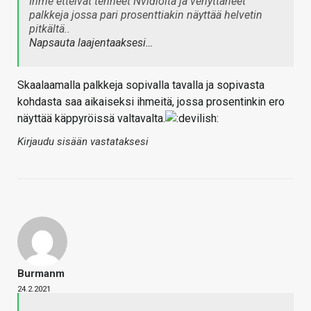
Ihme etteivät tehneet Nvidioita ja venyttäneet
palkkeja jossa pari prosenttiakin näyttää helvetin
pitkältä..
Napsauta laajentaaksesi…
Skaalaamalla palkkeja sopivalla tavalla ja sopivasta
kohdasta saa aikaiseksi ihmeitä, jossa prosentinkin ero
näyttää käppyröissä valtavalta.
Kirjaudu sisään vastataksesi
Burmanm
24.2.2021