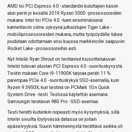
AMD toi PCI Express 4.0 -standardin kuluttajien käsiin
alun perin jo kesällä 2019 Ryzen 3000 -prosessoreiden
mukana. Intel toi PCIe 4.0 -tuen ensimmäisenä
kannettaviin viime syksynä julkaistujen Tiger Lake -
mobiiliprosessoreiden mukana, mutta työpöydälle tukea
joudutaan odottamaan ensi kuussa markkinoille saapuviin
Rocket Lake -prosessoreihin asti.
Nyt Intelin Ryan Shrout on twiitannut kiusoittelukuvan
Intelin tulevan alustan PCI Express 4.0 -suorituskyvystä.
Twiitin mukaan Core i9-11900K tarjoaa peräti 11 %
parempaa PCIe 4.0 -suorituskykyä SSD-asemalla, kuin
Ryzen 9 5950X, kun testinä on PCMark 10:n Quick
System Drive -testi. Testissä käytettiin asemana
Samsungin teratavun 980 Pro -SSD-asemaa.
Testi herätti kuitenkin nopeasti myös kysymyksiä, sillä
Intelin sivuilta löytyvässä datassa on joitain
epäselvyyksiä. Suurin hämmennystä herättävä seikka oli