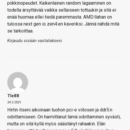
piikkinopeudet. Kaikenlainen random lagaaminen on
todella ärsyttävää vaikka sellaiseen tottuukin ja sitä ei
enää huomaa ellei tiedä paremmasta. AMD:llahan on
tulossa next gen io zen4:en kaveriksi. Jännä nähdä mitä
se tarkoittaa.
Kirjaudu sisään vastataksesi
Tle88
24.2.2021
Hirtin itseni aikoinaan tuohon pci-e viitosen ja ddr5:n
odottamiseen. On harmittanut tämä odottaminen syvästi,
mutta on sitä kyllä myös säästänyt rahaakin. Elän