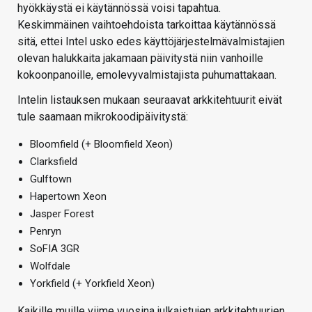
hyökkäystä ei käytännössä voisi tapahtua.
Keskimmäinen vaihtoehdoista tarkoittaa käytännössä
sitä, ettei Intel usko edes käyttöjärjestelmävalmistajien
olevan halukkaita jakamaan päivitystä niin vanhoille
kokoonpanoille, emolevyvalmistajista puhumattakaan.
Intelin listauksen mukaan seuraavat arkkitehtuurit eivät
tule saamaan mikrokoodipäivitystä:
Bloomfield (+ Bloomfield Xeon)
Clarksfield
Gulftown
Hapertown Xeon
Jasper Forest
Penryn
SoFIA 3GR
Wolfdale
Yorkfield (+ Yorkfield Xeon)
Kaikille muille viime vuosina julkaistujen arkkitehtuurien