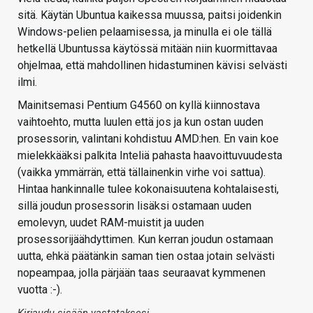
sitä. Käytän Ubuntua kaikessa muussa, paitsi joidenkin
Windows-pelien pelaamisessa, ja minulla ei ole tällä
hetkellä Ubuntussa käytössä mitään niin kuormittavaa
ohjelmaa, että mahdollinen hidastuminen kävisi selvästi
ilmi.
Mainitsemasi Pentium G4560 on kyllä kiinnostava
vaihtoehto, mutta luulen että jos ja kun ostan uuden
prosessorin, valintani kohdistuu AMD:hen. En vain koe
mielekkääksi palkita Inteliä pahasta haavoittuvuudesta
(vaikka ymmärrän, että tällainenkin virhe voi sattua).
Hintaa hankinnalle tulee kokonaisuutena kohtalaisesti,
sillä joudun prosessorin lisäksi ostamaan uuden
emolevyn, uudet RAM-muistit ja uuden
prosessorijäähdyttimen. Kun kerran joudun ostamaan
uutta, ehkä päätänkin saman tien ostaa jotain selvästi
nopeampaa, jolla pärjään taas seuraavat kymmenen
vuotta :-).