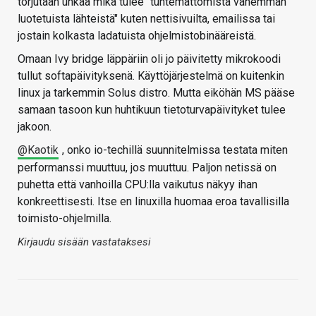
torjutaan uhkaa mikä tulee "tuntemattomista vähemmän
luotetuista lähteistä" kuten nettisivuilta, emailissa tai
jostain kolkasta ladatuista ohjelmistobinääreistä.
Omaan Ivy bridge läppäriin oli jo päivitetty mikrokoodi
tullut softapäivityksenä. Käyttöjärjestelmä on kuitenkin
linux ja tarkemmin Solus distro. Mutta eiköhän MS pääse
samaan tasoon kun huhtikuun tietoturvapäivityket tulee
jakoon.
@Kaotik
, onko io-techillä suunnitelmissa testata miten
performanssi muuttuu, jos muuttuu. Paljon netissä on
puhetta että vanhoilla CPU:lla vaikutus näkyy ihan
konkreettisesti. Itse en linuxilla huomaa eroa tavallisilla
toimisto-ohjelmilla.
Kirjaudu sisään vastataksesi