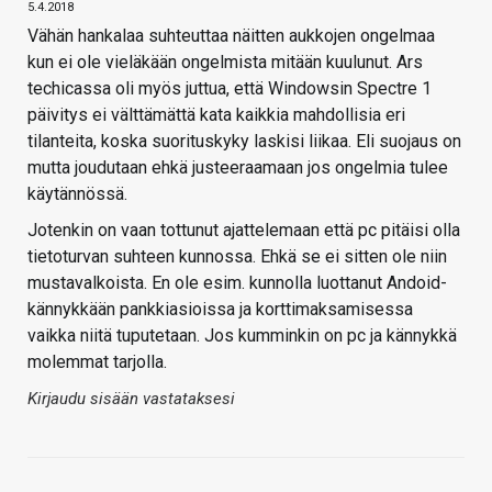
5.4.2018
Vähän hankalaa suhteuttaa näitten aukkojen ongelmaa
kun ei ole vieläkään ongelmista mitään kuulunut. Ars
techicassa oli myös juttua, että Windowsin Spectre 1
päivitys ei välttämättä kata kaikkia mahdollisia eri
tilanteita, koska suorituskyky laskisi liikaa. Eli suojaus on
mutta joudutaan ehkä justeeraamaan jos ongelmia tulee
käytännössä.
Jotenkin on vaan tottunut ajattelemaan että pc pitäisi olla
tietoturvan suhteen kunnossa. Ehkä se ei sitten ole niin
mustavalkoista. En ole esim. kunnolla luottanut Andoid-
kännykkään pankkiasioissa ja korttimaksamisessa
vaikka niitä tuputetaan. Jos kumminkin on pc ja kännykkä
molemmat tarjolla.
Kirjaudu sisään vastataksesi