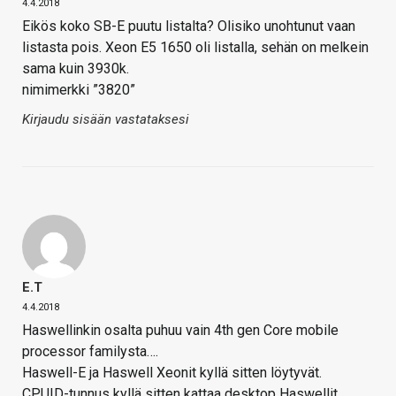
4.4.2018
Eikös koko SB-E puutu listalta? Olisiko unohtunut vaan
listasta pois. Xeon E5 1650 oli listalla, sehän on melkein
sama kuin 3930k.
nimimerkki ”3820”
Kirjaudu sisään vastataksesi
E.T
4.4.2018
Haswellinkin osalta puhuu vain 4th gen Core mobile
processor familysta….
Haswell-E ja Haswell Xeonit kyllä sitten löytyvät.
CPUID-tunnus kyllä sitten kattaa desktop Haswellit.