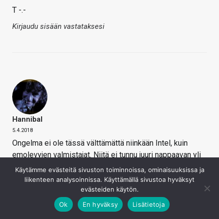
T -.-
Kirjaudu sisään vastataksesi
Hannibal
5.4.2018
Ongelma ei ole tässä välttämättä niinkään Intel, kuin
emolevyjen valmistajat. Niitä ei tunnu juuri nappaavan yli
kolme vuotta vanhojen emojen ajureiden ja biosin
Käytämme evästeitä sivuston toiminnoissa, ominaisuuksissa ja
päivittäminen…
liikenteen analysoinnissa. Käyttämällä sivustoa hyväksyt
evästeiden käytön.
ja jep, kyllä 5-10 vuotta vanhassa prossissa on ihan
tarpeeksi potkua nykypäivänäkin. Mutta kaikki yli kolme
Ok
En hyväksy
Lisätietoja
vuotta vanha elektroniikka on myyjien mielestä serriä!