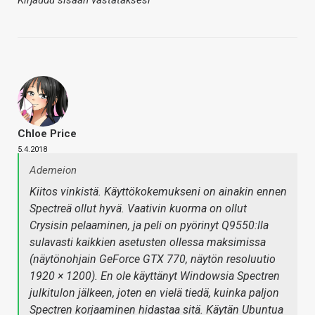
Kirjaudu sisään vastataksesi
Chloe Price
5.4.2018
Ademeion
Kiitos vinkistä. Käyttökokemukseni on ainakin ennen
Spectreä ollut hyvä. Vaativin kuorma on ollut
Crysisin pelaaminen, ja peli on pyörinyt Q9550:lla
sulavasti kaikkien asetusten ollessa maksimissa
(näytönohjain GeForce GTX 770, näytön resoluutio
1920 × 1200). En ole käyttänyt Windowsia Spectren
julkitulon jälkeen, joten en vielä tiedä, kuinka paljon
Spectren korjaaminen hidastaa sitä. Käytän Ubuntua