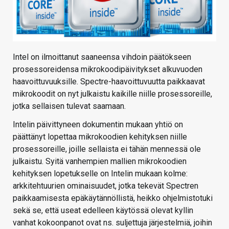
Intel on ilmoittanut saaneensa vihdoin päätökseen
prosessoreidensa mikrokoodipäivitykset alkuvuoden
haavoittuvuuksille. Spectre-haavoittuvuutta paikkaavat
mikrokoodit on nyt julkaistu kaikille niille prosessoreille,
jotka sellaisen tulevat saamaan.
Intelin päivittyneen dokumentin mukaan yhtiö on
päättänyt lopettaa mikrokoodien kehityksen niille
prosessoreille, joille sellaista ei tähän mennessä ole
julkaistu. Syitä vanhempien mallien mikrokoodien
kehityksen lopetukselle on Intelin mukaan kolme:
arkkitehtuurien ominaisuudet, jotka tekevät Spectren
paikkaamisesta epäkäytännöllistä, heikko ohjelmistotuki
sekä se, että useat edelleen käytössä olevat kyllin
vanhat kokoonpanot ovat ns. suljettuja järjestelmiä, joihin