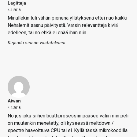
Lagittaja
4.4.2018
Minullekin tuli vähän pienenä yllätyksenä ettei nuo kaikki
Nehalemit saanu päivitystä. Varsin relevantteja kiviä
edelleen, tai no ehkä ei enää ihan niin..
Kirjaudu sisään vastataksesi
Aiwan
4.4.2018
No jos joku siihen buuttiprosessiin pääsee väliin niin peli
on muutenkin menetetty, oli kyseessä meltdown /
spectre haavoittuva CPU tai ei. Kyllä tässä mikrokoodilla