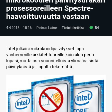
ARTIKKELIT
prosessoreilleen Spectre-
haavoittuvuutta vastaan
VIDEOT
TECHBBS
4.4.2018 - 18:16
Petrus Laine
Tietotekniikka
54
TIETOA
HINTA.FI
Intel julkaisi mikrokoodipäivitykset jopa
vanhemmille arkkitehtuureille kuin alun perin
KAUPPA
lupasi, mutta osa suunnitelluista ylimääräisistä
päivityksistä jäi lopulta tekemättä.
VAIHDA TEEMA
HAKU