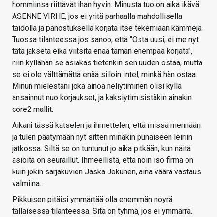
hommiinsa riittävät ihan hyvin. Minusta tuo on aika ikävä
ASENNE VIRHE, jos ei yritä parhaalla mahdollisella
taidolla ja panostuksella korjata itse tekemiään kämmejä.
Tuossa tilanteessa jos sanoo, että "Osta uusi, ei me nyt
tätä jakseta eikä viitsitä enää tämän enempää korjata",
niin kyllähän se asiakas tietenkin sen uuden ostaa, mutta
se ei ole välttämättä enää silloin Intel, minkä hän ostaa.
Minun mielestäni joka ainoa neliytiminen olisi kyllä
ansainnut nuo korjaukset, ja kaksiytimisistäkin ainakin
core2 mallit.
Aikani tässä katselen ja ihmettelen, että missä mennään,
ja tulen päätymään nyt sitten minäkin punaiseen leiriin
jatkossa. Siltä se on tuntunut jo aika pitkään, kun näitä
asioita on seuraillut. Ihmeellistä, että noin iso firma on
kuin jokin sarjakuvien Jaska Jokunen, aina väärä vastaus
valmiina…
Pikkuisen pitäisi ymmärtää olla enemmän nöyrä
tällaisessa tilanteessa. Sitä on tyhmä, jos ei ymmärrä.