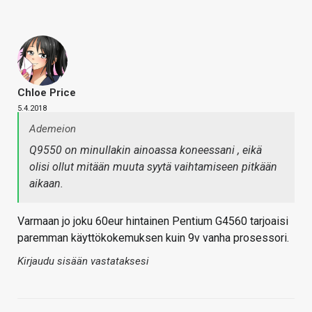
Chloe Price
5.4.2018
Ademeion
Q9550 on minullakin ainoassa koneessani , eikä
olisi ollut mitään muuta syytä vaihtamiseen pitkään
aikaan.
Varmaan jo joku 60eur hintainen Pentium G4560 tarjoaisi
paremman käyttökokemuksen kuin 9v vanha prosessori.
Kirjaudu sisään vastataksesi