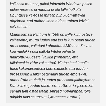
kaikessa muussa, paitsi joidenkin Windows-pelien
pelaamisessa, ja minulla ei ole tällä hetkellä
Ubuntussa käytössä mitään niin kuormittavaa
ohjelmaa, että mahdollinen hidastuminen kävisi
selvästi ilmi.
Mainitsemasi Pentium G4560 on kyllä kiinnostava
vaihtoehto, mutta luulen että jos ja kun ostan uuden
prosessorin, valintani kohdistuu AMD:hen. En vain
koe mielekkääksi palkita Inteliä pahasta
haavoittuvuudesta (vaikka ymmärrän, että
tällainenkin virhe voi sattua). Hintaa hankinnalle
tulee kokonaisuutena kohtalaisesti, sillä joudun
prosessorin lisäksi ostamaan uuden emolevyn,
uudet RAM-muistit ja uuden prosessorijäähdyttimen.
Kun kerran joudun ostamaan uutta, ehkä päätänkin
saman tien ostaa jotain selvästi nopeampaa, jolla
pärjään taas seuraavat kymmenen vuotta :).