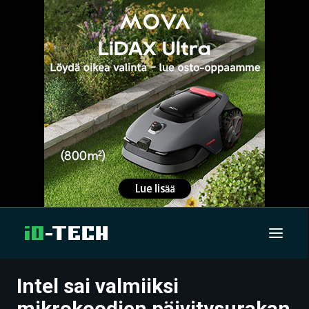
Intel sai valmiiksi
UUTISET
mikrokoodien päivitysurakan