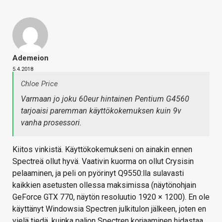
Ademeion
5.4.2018
Chloe Price
Varmaan jo joku 60eur hintainen Pentium G4560
tarjoaisi paremman käyttökokemuksen kuin 9v
vanha prosessori.
Kiitos vinkistä. Käyttökokemukseni on ainakin ennen
Spectreä ollut hyvä. Vaativin kuorma on ollut Crysisin
pelaaminen, ja peli on pyörinyt Q9550:lla sulavasti
kaikkien asetusten ollessa maksimissa (näytönohjain
GeForce GTX 770, näytön resoluutio 1920 × 1200). En ole
käyttänyt Windowsia Spectren julkitulon jälkeen, joten en
vielä tiedä, kuinka paljon Spectren korjaaminen hidastaa