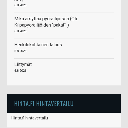
6.8.2026
Mikä ärsyttää pyöräilijöissä (Oli:
Kilpapyöräilijöiden "pakat"..)
6.8.2026
Henkilökohtainen talous
6.8.2026
Liittymät
6.8.2026
HINTA.FI HINTAVERTAILU
Hinta.fi hintavertailu