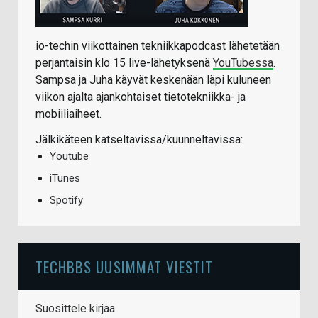
io-techin viikottainen tekniikkapodcast lähetetään
perjantaisin klo 15 live-lähetyksenä
YouTubessa
.
Sampsa ja Juha käyvät keskenään läpi kuluneen
viikon ajalta ajankohtaiset tietotekniikka- ja
mobiiliaiheet.
Jälkikäteen katseltavissa/kuunneltavissa:
Youtube
iTunes
Spotify
TECHBBS UUSIMMAT VIESTIT
Suosittele kirjaa