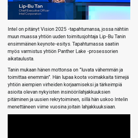
Intel on pitänyt Vision 2025 -tapahtumansa, jossa nähtiin
muun muassa yhtiön uuden toimitusjohtaja Lip-Bu Tanin
ensimmäinen keynote-esitys. Tapahtumassa saatiin
myös varmistus yhtiön Panther Lake -prosessorien
aikataulusta.
Tanin mukaan hänen mottonsa on ”luvata vähemmän ja
toimittaa enemmän”. Hän lupaa koota voimakkaita tiimejä
yhtiön aiempien virheiden korjaamiseksi ja tärkeimpiä
asioita olevan nykyisten insinöörilahjakkuuksien
pitäminen ja uusien rekrytoiminen, sillä hän uskoo Intelin
menettäneen viime vuosina joitain lahjakkuuksiaan.