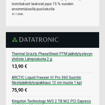
vuonna.
toimitukset laskivat jopa 15 % vuoden
ensimmäisellä puoliskolla
31.7.2026
Thermal Grizzly PhaseSheet PTM jäähdytyslevyn
Intelin seuraava uusi prosessoriarkkitehtuuri
yhdiste Lämpöalusta 2 g
tulee olemaan Panther Lake, jonka tiedetään jo
13,90 €
aiemmin Kiinassa pidetyn esityksen pohjalta
olevan vuoden 2026 tuote. Visionissa saatiin
ARCTIC Liquid Freezer III Pro 360 Suoritin
kuitenkin varmistus, että prosessorit tullaan
Nestejäähdytyspakkaus 12 cm musta 1 kpl
julkaisemaan tämän vuoden puolella ja vuosi
2026 merkitsee laajempaa saatavuutta. Yhtiön
75,90 €
Client Computing Groupin eli kuluttajapuolen
johtajistoon kuuluvan Jim Johnsonin mukaan
Kingston Technology NV3 2 TB M.2 PCI Express