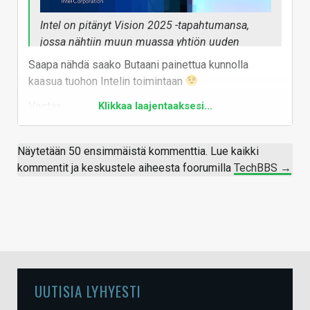
Intel on pitänyt Vision 2025 -tapahtumansa,
jossa nähtiin muun muassa yhtiön uuden
toimitusjohtaja Lip-Bu Tanin ensimmäinen
Saapa nähdä saako Butaani painettua kunnolla
keynote-esitys. Tapahtumassa saatiin myös
kaasua tuohon Intelin toimintaan
varmistus yhtiön Panther Lake -prosessorien
Vastaa
Klikkaa laajentaaksesi...
aikataulusta.
Tanin mukaan hänen mottonsa on ”luvata
vähemmän ja toimittaa enemmän”. Hän lupaa
Näytetään 50 ensimmäistä kommenttia. Lue kaikki
koota voimakkaita tiimejä yhtiön aiempien
kommentit ja keskustele aiheesta foorumilla
TechBBS →
virheiden korjaamiseksi ja tärkeimpiä asioita
olevan nykyisten insinöörilahjakkuuksien
pitäminen ja uusien rekrytoiminen, sillä hän
uskoo Intelin menettäneen viime vuosina joitain
lahjakkuuksiaan.
Tämän sisällön näkemiseksi tarvitsemme
UUTISIA LYHYESTI
suostumuksesi kolmannen osapuolen evästeiden