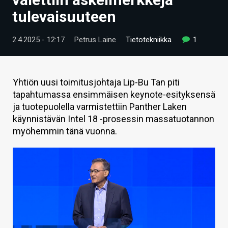
ARTIKKELIT
tulevaisuuteen
VIDEOT
2.4.2025 - 12:17
Petrus Laine
Tietotekniikka
1
TECHBBS
TIETOA
Yhtiön uusi toimitusjohtaja Lip-Bu Tan piti
tapahtumassa ensimmäisen keynote-esityksensä
HINTA.FI
ja tuotepuolella varmistettiin Panther Laken
käynnistävän Intel 18 -prosessin massatuotannon
KAUPPA
myöhemmin tänä vuonna.
VAIHDA TEEMA
HAKU