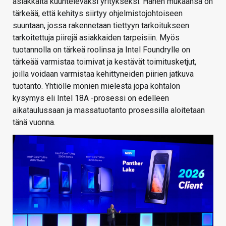
asiakkaita kuuntelevaksi yritykseksi. Hänen mukaansa on
tärkeää, että kehitys siirtyy ohjelmistojohtoiseen
suuntaan, jossa rakennetaan tiettyyn tarkoitukseen
tarkoitettuja piirejä asiakkaiden tarpeisiin. Myös
tuotannolla on tärkeä roolinsa ja Intel Foundrylle on
tärkeää varmistaa toimivat ja kestävät toimitusketjut,
joilla voidaan varmistaa kehittyneiden piirien jatkuva
tuotanto. Yhtiölle monien mielestä jopa kohtalon
kysymys eli Intel 18A -prosessi on edelleen
aikataulussaan ja massatuotanto prosessilla aloitetaan
tänä vuonna.