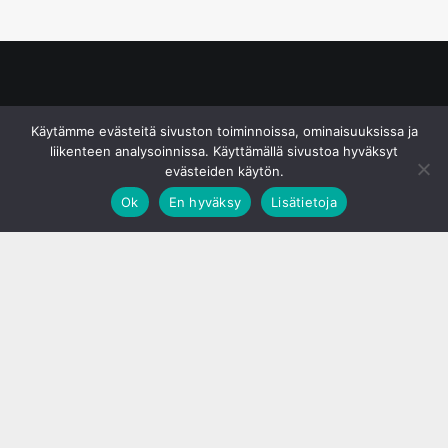
© S&J Media Oy
Käytämme evästeitä sivuston toiminnoissa, ominaisuuksissa ja
liikenteen analysoinnissa. Käyttämällä sivustoa hyväksyt
evästeiden käytön.
Ok
En hyväksy
Lisätietoja
;