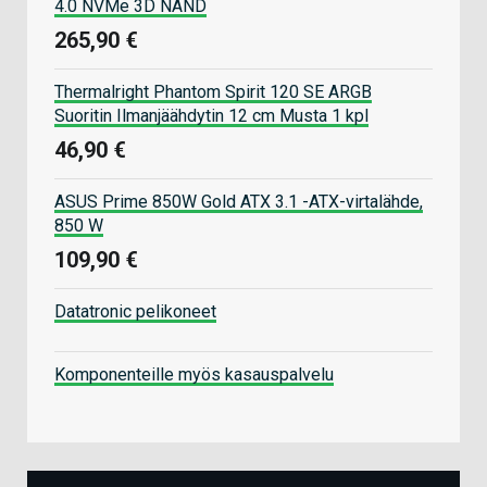
Panther Lake tulee yhdistämään Lunar Laken
4.0 NVMe 3D NAND
energiatehokkuuden ja Arrow Laken
265,90 €
suorituskyvyn yhteen pakettiin. Se tulee myös
olemaan ensimmäinen tuote, jota
Thermalright Phantom Spirit 120 SE ARGB
massatuotetaan Intel 18A -prosessilla.
Suoritin Ilmanjäähdytin 12 cm Musta 1 kpl
Lähde:
Intel
46,90 €
ASUS Prime 850W Gold ATX 3.1 -ATX-virtalähde,
850 W
109,90 €
Datatronic pelikoneet
Komponenteille myös kasauspalvelu