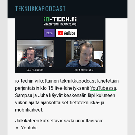
TEKNIIKKAPODCAST
io-techin viikottainen tekniikkapodcast lähetetään
perjantaisin klo 15 live-lähetyksenä
YouTubessa
.
Sampsa ja Juha käyvät keskenään läpi kuluneen
viikon ajalta ajankohtaiset tietotekniikka- ja
mobiiliaiheet.
Jälkikäteen katseltavissa/kuunneltavissa:
Youtube