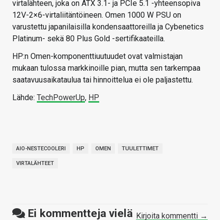
virtalähteen, joka on ATX 3.1- ja PCIe 5.1 -yhteensopiva
12V-2×6-virtaliitäntöineen. Omen 1000 W PSU on
varustettu japanilaisilla kondensaattoreilla ja Cybenetics
Platinum- sekä 80 Plus Gold -sertifikaateilla.
HP:n Omen-komponenttiuutuudet ovat valmistajan
mukaan tulossa markkinoille pian, mutta sen tarkempaa
saatavuusaikataulua tai hinnoittelua ei ole paljastettu.
Lähde:
TechPowerUp
,
HP
AIO-NESTECOOLERI
HP
OMEN
TUULETTIMET
VIRTALÄHTEET
Ei kommentteja vielä
Kirjoita kommentti →