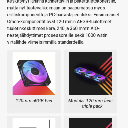
keskittynyt lähinnä kannettaviin ja pakettitietokoneisiin,
mutta nyt tuotevalikoimaan on saapumassa myös
erilliskomponentteja PC-harrastajien iloksi. Ensimmäiset
Omen-komponentit ovat 120 mm:n ARGB-tuulettimet
tuuletinkeskittimen kera, 240 ja 360 mm:n AIO-
nestejäähdyttimet prosessoreille sekä 1000 watin
virtalähde viimeisimmillä standardeilla.
120mm aRGB Fan
Modular 120 mm fans
—triple pack