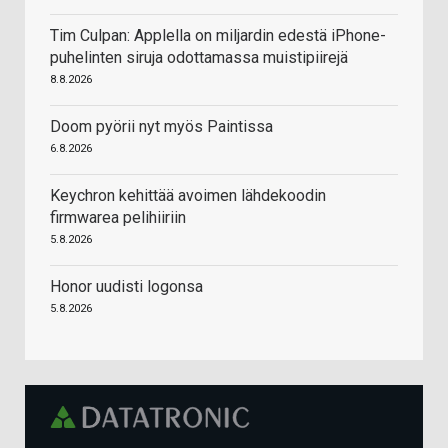
Tim Culpan: Applella on miljardin edestä iPhone-
puhelinten siruja odottamassa muistipiirejä
8.8.2026
Doom pyörii nyt myös Paintissa
6.8.2026
Keychron kehittää avoimen lähdekoodin
firmwarea pelihiiriin
5.8.2026
Honor uudisti logonsa
5.8.2026