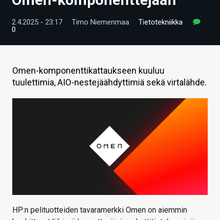
ARTIKKELIT
2.4.2025 - 23:17
Timo Niemenmaa
Tietotekniikka
0
VIDEOT
TECHBBS
Omen-komponenttikattaukseen kuuluu
TIETOA
tuulettimia, AIO-nestejäähdyttimiä sekä virtalähde.
HINTA.FI
KAUPPA
VAIHDA TEEMA
HAKU
HP:n pelituotteiden tavaramerkki Omen on aiemmin