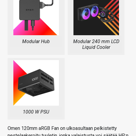
Modular Hub
Modular 240 mm LCD
Liquid Cooler
1000 W PSU
Omen 120mm aRGB Fan on ulkoasultaan pelkistetty
nestelaakeroitu tuuletin, jonka valaistusta voi säätää HP:n