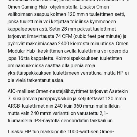
Omen Gaming Hub -ohjelmistolla. Lisäksi Omen-
valikoimaan saapuu kolmen 120 mm:n tuulettimen setti,
jonka tuulettimia voi ketjuttaa toisiinsa kymmeneen
kappaleeseen asti. Setin 28 mm paksut tuulettimet
tarjoavat ilmavirtausta 74 CFM (cubic feet per minute) ja
pyörivät maksimissaan 2400 kierrosta minuutissa. Omen
Modular Hub -keskittimen avulla tuulettimia voi operoida
jopa 16:tta kappaletta. Kolmoispakkauksen tuuletinten
ominaisuuksissa saattaa olla pieniä eroja
yksittäispakkauksen tuulettimeen verrattuna, mutta HP ei
ole vielä tarkentanut asiaa.
AIO-malliset Omen-nestejäähdyttimet tarjoavat Asetekin
7. sukupolven pumppuyksikön ja ketjutettavat 120 mm:n
ARGB-tuulettimet niin 240 kuin 360 mm:n malleillakin,
mutta vain 240 mm:n variantti on varustettu 2,1-
tuumaisella IPS-näytöllä sensoridatan tarkkailuun.
Lisäksi HP tuo markkinoille 1000-wattisen Omen-