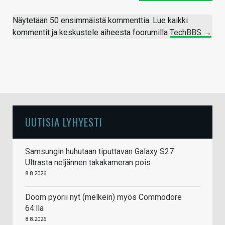
Näytetään 50 ensimmäistä kommenttia. Lue kaikki
kommentit ja keskustele aiheesta foorumilla
TechBBS →
UUTISIA LYHYESTI
Samsungin huhutaan tiputtavan Galaxy S27
Ultrasta neljännen takakameran pois
8.8.2026
Doom pyörii nyt (melkein) myös Commodore
64:llä
8.8.2026