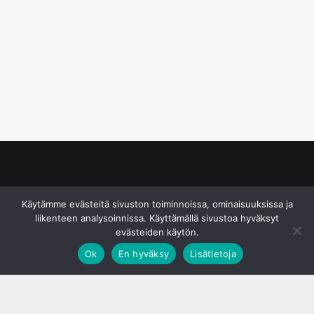
© S&J Media Oy
Käytämme evästeitä sivuston toiminnoissa, ominaisuuksissa ja
liikenteen analysoinnissa. Käyttämällä sivustoa hyväksyt
evästeiden käytön.
Ok
En hyväksy
Lisätietoja
;