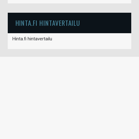
HINTA.FI HINTAVERTAILU
Hinta.fi hintavertailu