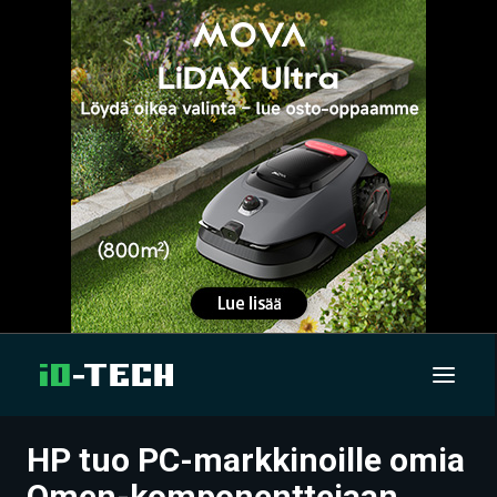
HP tuo PC-markkinoille omia
UUTISET
Omen-komponenttejaan