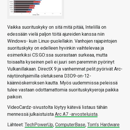
Vaikka suorituskyky on sitä mitä pitää, Intelillä on
edessään vielä paljon töitä ajureiden kanssa niin
Windows- kuin Linux-puolellakin. Vanhojen rajapintojen
suorituskyky on edelleen hyvinkin vaihtelevaa ja
esimerkiksi CS:GO:ssa suorastaan surkeaa, mutta
toisaalta kyseinen peli ei juuri sen paremmin pyörinyt
Vulkanillakaan. DirectX 9 ja vanhemmat pelit pyörivät Arc-
näytönohjaimilla oletuksena D3D9-on-12-
käännöskerroksen kautta. Myös uudemmissa peleissä
tulee vastaan odottamattomia suorituskykyeroja paikka
paikoin.
VideoCardz-sivustolta löytyy kätevä listaus tähän
mennessä julkaistuista
Arc A7 -arvosteluista
.
Lähteet:
TechPowerUp
,
ComputerBase
,
Tom’s Hardware