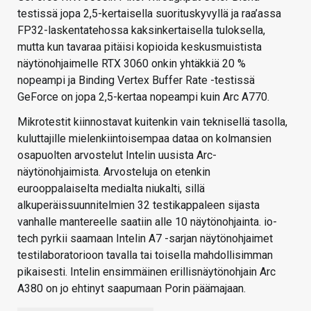
testissä jopa 2,5-kertaisella suorituskyvyllä ja raa’assa
FP32-laskentatehossa kaksinkertaisella tuloksella,
mutta kun tavaraa pitäisi kopioida keskusmuistista
näytönohjaimelle RTX 3060 onkin yhtäkkiä 20 %
nopeampi ja Binding Vertex Buffer Rate -testissä
GeForce on jopa 2,5-kertaa nopeampi kuin Arc A770.
Mikrotestit kiinnostavat kuitenkin vain teknisellä tasolla,
kuluttajille mielenkiintoisempaa dataa on kolmansien
osapuolten arvostelut Intelin uusista Arc-
näytönohjaimista. Arvosteluja on etenkin
eurooppalaiselta medialta niukalti, sillä
alkuperäissuunnitelmien 32 testikappaleen sijasta
vanhalle mantereelle saatiin alle 10 näytönohjainta. io-
tech pyrkii saamaan Intelin A7 -sarjan näytönohjaimet
testilaboratorioon tavalla tai toisella mahdollisimman
pikaisesti. Intelin ensimmäinen erillisnäytönohjain Arc
A380 on jo ehtinyt saapumaan Porin päämajaan.