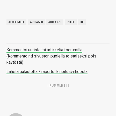
ALCHEMIST
ARC A550
ARC A770
INTEL
XE
Kommentoi uutista tai artikkelia foorumilla
(Kommentointi sivuston puolella toistaiseksi pois
käytöstä)
Lähetä palautetta / raportoi kirjoitusvirheestä
1 KOMMENTTI