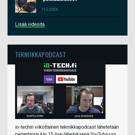
11.2.2026
Lisää videoita
TEKNIIKKAPODCAST
io-techin viikottainen tekniikkapodcast lähetetään
perjantaisin klo 15 live-lähetyksenä
YouTubessa
.