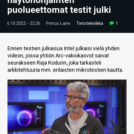
ARTIKKELIT
puolueettomat testit julki
VIDEOT
6.10.2022 - 22:26
Petrus Laine
Tietotekniikka
1
TECHBBS
TIETOA
Ennen testien julkaisua Intel julkaisi vielä yhden
videon, jossa yhtiön Arc-vakiokasvot saivat
HINTA.FI
seurakseen Raja Kodurin, joka tarkasteli
arkkitehtuuria mm. erilaisten mikrotestien kautta.
KAUPPA
VAIHDA TEEMA
HAKU