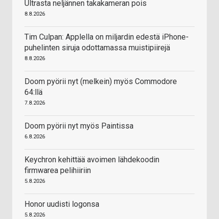
Ultrasta neljännen takakameran pois
8.8.2026
Tim Culpan: Applella on miljardin edestä iPhone-
puhelinten siruja odottamassa muistipiirejä
8.8.2026
Doom pyörii nyt (melkein) myös Commodore
64:llä
7.8.2026
Doom pyörii nyt myös Paintissa
6.8.2026
Keychron kehittää avoimen lähdekoodin
firmwarea pelihiiriin
5.8.2026
Honor uudisti logonsa
5.8.2026