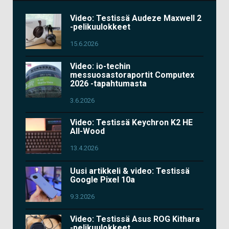
Video: Testissä Audeze Maxwell 2
-pelikuulokkeet
15.6.2026
Video: io-techin
messuosastoraportit Computex
2026 -tapahtumasta
3.6.2026
Video: Testissä Keychron K2 HE
All-Wood
13.4.2026
Uusi artikkeli & video: Testissä
Google Pixel 10a
9.3.2026
Video: Testissä Asus ROG Kithara
-pelikuulokkeet