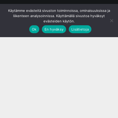
© S&J Media Oy
Käytämme evästeitä sivuston toiminnoissa, ominaisuuksissa ja
liikenteen analysoinnissa. Käyttämällä sivustoa hyväksyt
evästeiden käytön.
Ok
En hyväksy
Lisätietoja
;