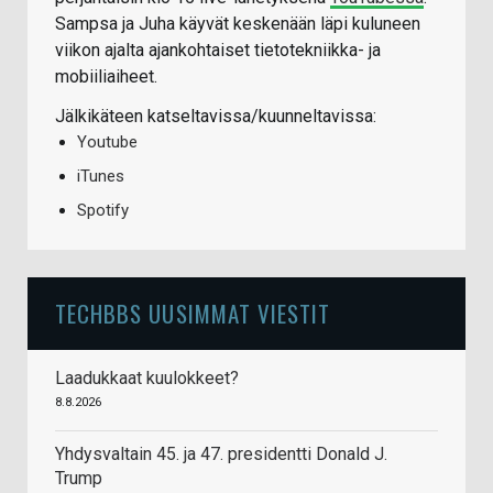
Sampsa ja Juha käyvät keskenään läpi kuluneen
viikon ajalta ajankohtaiset tietotekniikka- ja
mobiiliaiheet.
Jälkikäteen katseltavissa/kuunneltavissa:
Youtube
iTunes
Spotify
TECHBBS UUSIMMAT VIESTIT
Laadukkaat kuulokkeet?
8.8.2026
Yhdysvaltain 45. ja 47. presidentti Donald J.
Trump