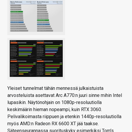
Yleiset tunnelmat tähän mennessä julkaistuista
arvosteluista asettavat Arc A770:n juuri sinne mihin Intel
lupasikin. Näytönohjain on 1080p-resoluutiolla
keskimäärin hieman nopeampi, kuin RTX 3060.
Pelivalikoimasta riippuen ja etenkin 1440p-resoluutiolla
myös AMD:n Radeon RX 6600 XT jää taakse.
Säteenseurannassa suorituskyky esimerkiksi Tom’s