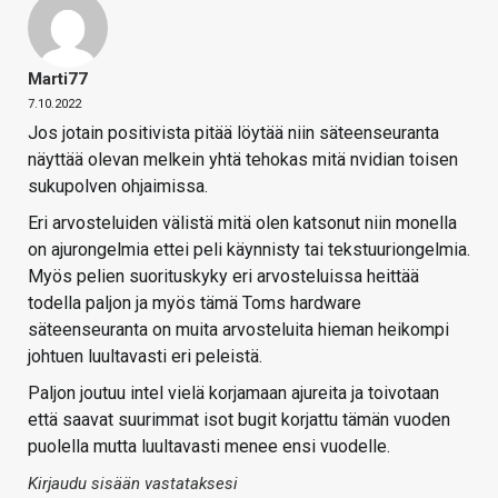
Marti77
7.10.2022
Jos jotain positivista pitää löytää niin säteenseuranta
näyttää olevan melkein yhtä tehokas mitä nvidian toisen
sukupolven ohjaimissa.
Eri arvosteluiden välistä mitä olen katsonut niin monella
on ajurongelmia ettei peli käynnisty tai tekstuuriongelmia.
Myös pelien suorituskyky eri arvosteluissa heittää
todella paljon ja myös tämä Toms hardware
säteenseuranta on muita arvosteluita hieman heikompi
johtuen luultavasti eri peleistä.
Paljon joutuu intel vielä korjamaan ajureita ja toivotaan
että saavat suurimmat isot bugit korjattu tämän vuoden
puolella mutta luultavasti menee ensi vuodelle.
Kirjaudu sisään vastataksesi