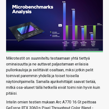
Mikrotestit on suunniteltu testaamaan yhtä tiettyä
ominaisuutta ja ne auttavat paljastamaan erilaisia
pullonkauloja ja selittävät osaltaan, miksi jotkin pelit
toimivat paremmin yhdellä ja toiset toisella
näytönohjaimella. Samalla ajurikehittäjät saavat tietää,
mitkä osa-alueet tällä hetkellä eivät toimi niin hyvin kuin
pitäisi.
Intelin omien testien mukaan Arc A770 16 Gt peittoaa
GeForce RTX 3060:n Pixel Throughput Color Blend -