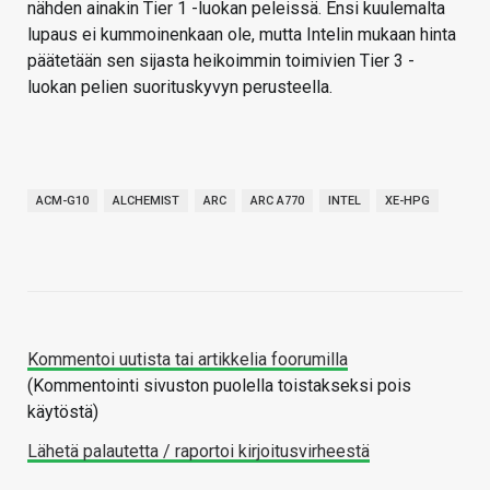
nähden ainakin Tier 1 -luokan peleissä. Ensi kuulemalta
lupaus ei kummoinenkaan ole, mutta Intelin mukaan hinta
päätetään sen sijasta heikoimmin toimivien Tier 3 -
luokan pelien suorituskyvyn perusteella.
ACM-G10
ALCHEMIST
ARC
ARC A770
INTEL
XE-HPG
Kommentoi uutista tai artikkelia foorumilla
(Kommentointi sivuston puolella toistakseksi pois
käytöstä)
Lähetä palautetta / raportoi kirjoitusvirheestä