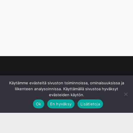
© S&J Media Oy
Käytämme evästeitä sivuston toiminnoissa, ominaisuuksissa ja
liikenteen analysoinnissa. Käyttämällä sivustoa hyväksyt
evästeiden käytön.
Ok
En hyväksy
Lisätietoja
;