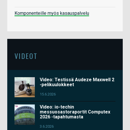
Komponenteille myös kasauspalvelu
VIDEOT
Video: Testissä Audeze Maxwell 2
-pelikuulokkeet
15.6.2026
Video: io-techin
messuosastoraportit Computex
2026 -tapahtumasta
3.6.2026