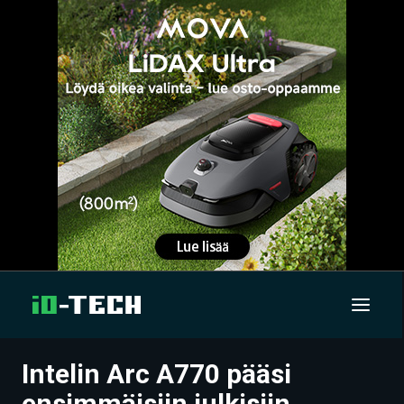
Intelin Arc A770 pääsi
UUTISET
ensimmäisiin julkisiin