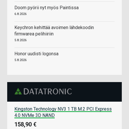
Doom pyörii nyt myös Paintissa
6.8.2026
Keychron kehittää avoimen lähdekoodin
firmwarea pelihiiriin
5.8.2026
Honor uudisti logonsa
5.8.2026
Kingston Technology NV3 1 TB M.2 PCI Express
4.0 NVMe 3D NAND
158,90 €