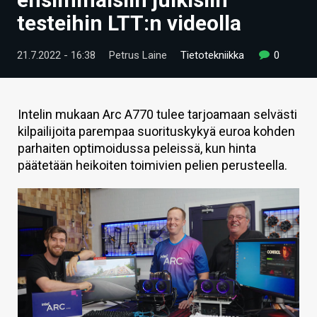
ARTIKKELIT
testeihin LTT:n videolla
VIDEOT
21.7.2022 - 16:38
Petrus Laine
Tietotekniikka
0
TECHBBS
TIETOA
Intelin mukaan Arc A770 tulee tarjoamaan selvästi
kilpailijoita parempaa suorituskykyä euroa kohden
HINTA.FI
parhaiten optimoidussa peleissä, kun hinta
päätetään heikoiten toimivien pelien perusteella.
KAUPPA
VAIHDA TEEMA
HAKU