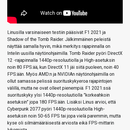
Linusilla varsinaiseen testiin pääsivät F1 2021 ja
Shadow of the Tomb Raider. Jälkimmäinen peleistä
näyttää samalla hyvin, mikä merkitys rajapinnalla on
Intelin uusilla näytönohjaimilla. Tomb Raider pyöri DirectX
12 -rajapinnalla 1440p-resoluutiolla ja High-asetuksin
noin 80 FPS:ää, kun DirectX 11 jäi siitä puoleen, noin 40
FPS:ään. Myös AMD:n ja NVIDIAn näytönohjaimilla on
ollut samassa pelissä suorituskykyeroa rajapintojen
välillä, mutta ne ovat olleet pienempiä. F1 2021:ssä
suorituskyky ylsi 1440p-resoluutiolla ”korkeahkoin
asetuksin” jopa 180 FPS:ään. Lisäksi Linus arvioi, että
Cyberpunk 2077 pyöri 1440p-resoluutiolla High-
asetuksin noin 50-65 FPS tai jopa vielä paremmin, mutta
kyse oli silmämääräisestä arviosta eikä FPS-mittarin
lukemista.