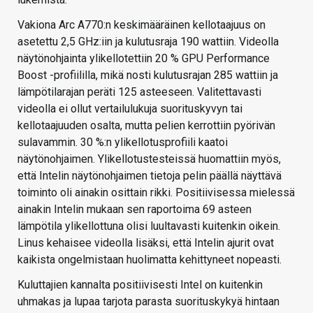
Vakiona Arc A770:n keskimääräinen kellotaajuus on
asetettu 2,5 GHz:iin ja kulutusraja 190 wattiin. Videolla
näytönohjainta ylikellotettiin 20 % GPU Performance
Boost -profiililla, mikä nosti kulutusrajan 285 wattiin ja
lämpötilarajan peräti 125 asteeseen. Valitettavasti
videolla ei ollut vertailulukuja suorituskyvyn tai
kellotaajuuden osalta, mutta pelien kerrottiin pyörivän
sulavammin. 30 %:n ylikellotusprofiili kaatoi
näytönohjaimen. Ylikellotustesteissä huomattiin myös,
että Intelin näytönohjaimen tietoja pelin päällä näyttävä
toiminto oli ainakin osittain rikki. Positiivisessa mielessä
ainakin Intelin mukaan sen raportoima 69 asteen
lämpötila ylikellottuna olisi luultavasti kuitenkin oikein.
Linus kehaisee videolla lisäksi, että Intelin ajurit ovat
kaikista ongelmistaan huolimatta kehittyneet nopeasti.
Kuluttajien kannalta positiivisesti Intel on kuitenkin
uhmakas ja lupaa tarjota parasta suorituskykyä hintaan