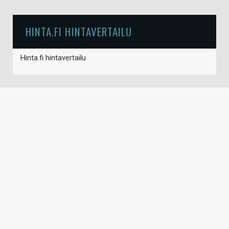
HINTA.FI HINTAVERTAILU
Hinta.fi hintavertailu