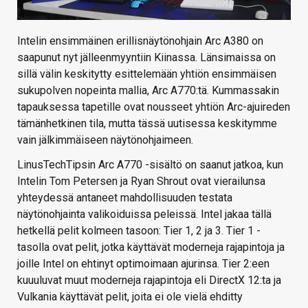
Intelin ensimmäinen erillisnäytönohjain Arc A380 on
saapunut nyt jälleenmyyntiin Kiinassa. Länsimaissa on
sillä välin keskitytty esittelemään yhtiön ensimmäisen
sukupolven nopeinta mallia, Arc A770:tä. Kummassakin
tapauksessa tapetille ovat nousseet yhtiön Arc-ajuireden
tämänhetkinen tila, mutta tässä uutisessa keskitymme
vain jälkimmäiseen näytönohjaimeen.
LinusTechTipsin Arc A770 -sisältö on saanut jatkoa, kun
Intelin Tom Petersen ja Ryan Shrout ovat vierailunsa
yhteydessä antaneet mahdollisuuden testata
näytönohjainta valikoiduissa peleissä. Intel jakaa tällä
hetkellä pelit kolmeen tasoon: Tier 1, 2 ja 3. Tier 1 -
tasolla ovat pelit, jotka käyttävät moderneja rajapintoja ja
joille Intel on ehtinyt optimoimaan ajurinsa. Tier 2:een
kuuuluvat muut moderneja rajapintoja eli DirectX 12:ta ja
Vulkania käyttävät pelit, joita ei ole vielä ehditty