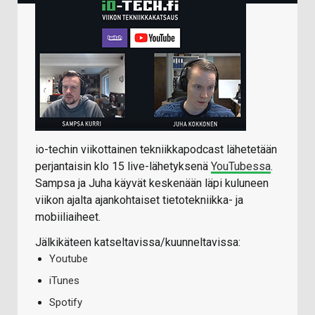
io-techin viikottainen tekniikkapodcast lähetetään
perjantaisin klo 15 live-lähetyksenä
YouTubessa
.
Sampsa ja Juha käyvät keskenään läpi kuluneen
viikon ajalta ajankohtaiset tietotekniikka- ja
mobiiliaiheet.
Jälkikäteen katseltavissa/kuunneltavissa:
Youtube
iTunes
Spotify