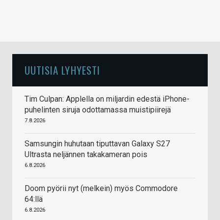
UUTISIA LYHYESTI
Tim Culpan: Applella on miljardin edestä iPhone-
puhelinten siruja odottamassa muistipiirejä
7.8.2026
Samsungin huhutaan tiputtavan Galaxy S27
Ultrasta neljännen takakameran pois
6.8.2026
Doom pyörii nyt (melkein) myös Commodore
64:llä
6.8.2026