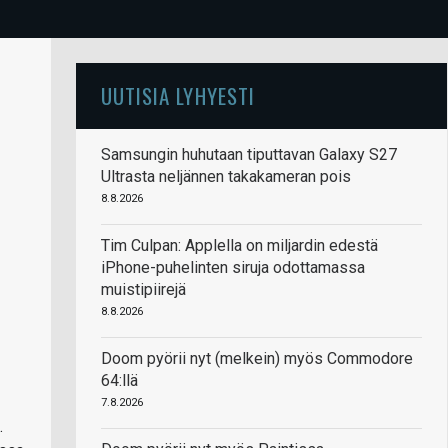
UUTISIA LYHYESTI
Samsungin huhutaan tiputtavan Galaxy S27
Ultrasta neljännen takakameran pois
8.8.2026
Tim Culpan: Applella on miljardin edestä
iPhone-puhelinten siruja odottamassa
muistipiirejä
8.8.2026
Doom pyörii nyt (melkein) myös Commodore
64:llä
7.8.2026
.