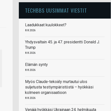
TECHBBS UUSIMMAT VIESTIT
Laadukkaat kuulokkeet?
8.8.2026
Yhdysvaltain 45. ja 47. presidentti Donald J.
Trump
8.8.2026
Elämän synty
8.8.2026
Myös Claude-tekoäly murtautui ulos
suljetusta testiympäristöstä – hyökkäsi
kolmeen organisaatioon
8.8.2026
Venäjä hyökkäsi Ukrainaan 24. helmikuuta