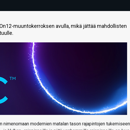
9On12-muuntokerroksen avulla, mikä jättää mahdollisten
tuulle.
saan nimenomaan modernien matalan tason rajapintojen tukemiseen