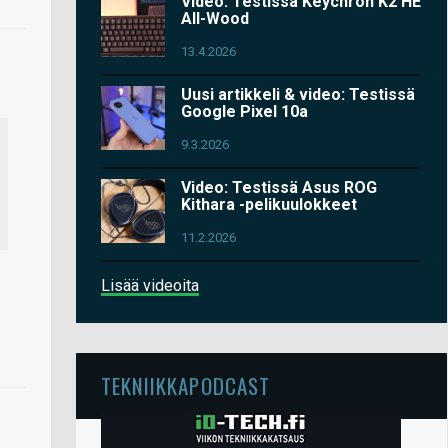
Video: Testissä Keychron K2 HE
All-Wood
13.4.2026
Uusi artikkeli & video: Testissä
Google Pixel 10a
9.3.2026
Video: Testissä Asus ROG
Kithara -pelikuulokkeet
11.2.2026
Lisää videoita
TEKNIIKKAPODCAST