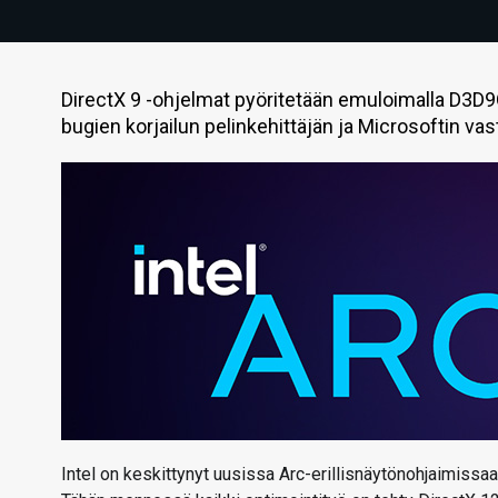
DirectX 9 -ohjelmat pyöritetään emuloimalla D3D
bugien korjailun pelinkehittäjän ja Microsoftin vas
Intel on keskittynyt uusissa Arc-erillisnäytönohjaimis