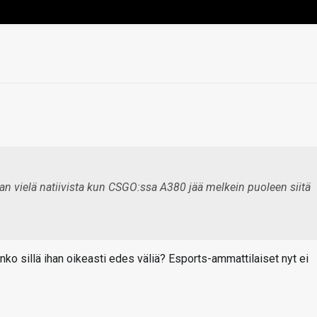
an vielä natiivista kun CSGO:ssa A380 jää melkein puoleen siitä
ko sillä ihan oikeasti edes väliä? Esports-ammattilaiset nyt ei