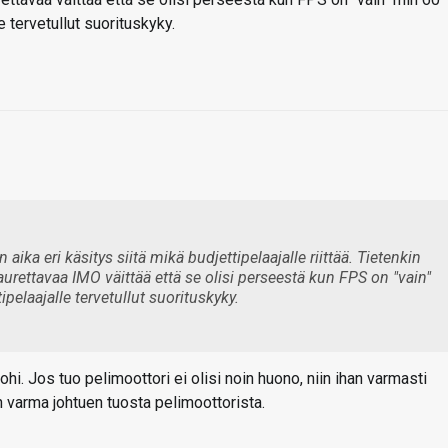
le tervetullut suorituskyky.
 aika eri käsitys siitä mikä budjettipelaajalle riittää. Tietenkin
urettavaa IMO väittää että se olisi perseestä kun FPS on "vain"
ipelaajalle tervetullut suorituskyky.
hi. Jos tuo pelimoottori ei olisi noin huono, niin ihan varmasti
an varma johtuen tuosta pelimoottorista.