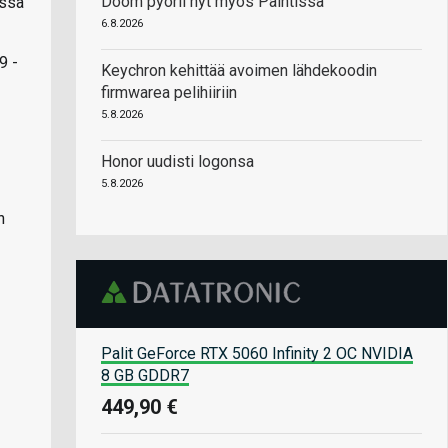
Doom pyörii nyt myös Paintissa
assa
6.8.2026
9 -
Keychron kehittää avoimen lähdekoodin
firmwarea pelihiiriin
5.8.2026
Honor uudisti logonsa
5.8.2026
n
Palit GeForce RTX 5060 Infinity 2 OC NVIDIA
8 GB GDDR7
449,90 €