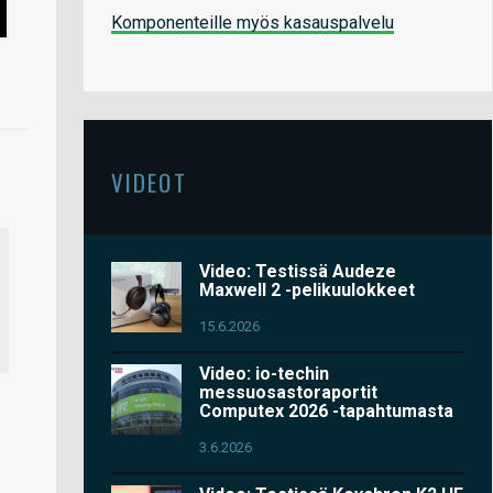
Komponenteille myös kasauspalvelu
VIDEOT
Video: Testissä Audeze
Maxwell 2 -pelikuulokkeet
15.6.2026
Video: io-techin
messuosastoraportit
Computex 2026 -tapahtumasta
3.6.2026