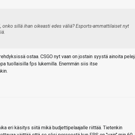
onko sillä ihan oikeasti edes väliä? Esports-ammattilaiset nyt
iä.
 erehdyksissä ostaa. CSGO nyt vaan on jostain syystä ainoita pelej
opa tuollaisilla fps lukemilla. Enemmän siis itse
kin.
ka eri käsitys siitä mikä budjettipelaajalle riittää. Tietenkin
ettavaa väittää että se olisi perseestä kun FPS on "vain" min 60