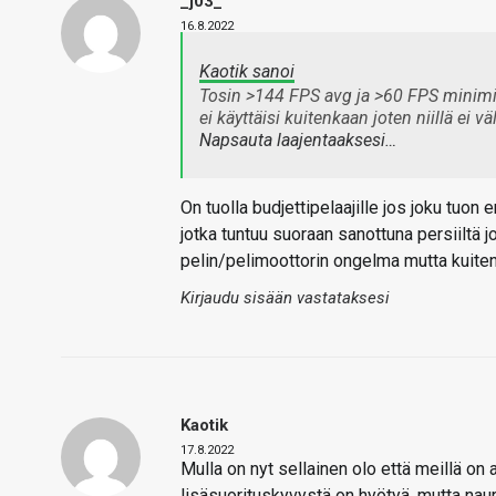
_j03_
16.8.2022
Kaotik sanoi
Tosin >144 FPS avg ja >60 FPS minimi, 
ei käyttäisi kuitenkaan joten niillä ei väl
Napsauta laajentaaksesi…
On tuolla budjettipelaajille jos joku tuon
jotka tuntuu suoraan sanottuna persiiltä j
pelin/pelimoottorin ongelma mutta kuiten
Kirjaudu sisään vastataksesi
Kaotik
17.8.2022
Mulla on nyt sellainen olo että meillä on ai
lisäsuorituskyvystä on hyötyä, mutta naur