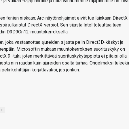
ja Vulkan -rajapinnoille ja niitä vanhemmille rajapinnoille on luv
en fanien niskaan: Arc-näytönohjaimet eivät tue lainkaan DirectX 
ssä julkaistut DirectX-versiot. Sen sijasta Intel toteuttaa tuen
oodin D3D9On12-muuntokerroksella.
 joka vastaanottaa ajureiden sijasta pelin Direct3D-käskyt ja
eteenpäin. Microsoftin mukaan muuntokerroksen suorituskyky on
rectX 9 -tuki, joten merkittävää suorituskykytappiota ei pitäisi olla
esta niin raudan kuin ajureiden osalta turhaa. Ongelmaksi tuleeki
 pelinkehittäjän korjattavaksi, jos jonkun.
FT