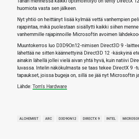
Tähän mennessä kaikki optimointityö on tehty DirectX 12- 
huomiota vasta sen jälkeen.
Nyt yhtiö on heittänyt lisää kylmää vettä vanhempien peli
rajapintaa, mikä puolestaan sisällytti kaikki siihen menne
vanhemmille rajapinnoille Microsoftin avoimen lähdek
Muuntokerros luo D3D9On12-nimisen Direct3D 9 -laitteen,
lähettää ne sitten käännettyinä Direct3D 12 -käskyinä 
ainakin lähellä jollei vielä aivan yhtä hyvä, kuin natiivi Di
luvassa. Intelin näkökulmasta se taas tekee DirectX 9 -tu
tapaukset, joissa bugeja on, sillä se jää nyt Microsoftin ja
Lähde:
Tom’s Hardware
ALCHEMIST
ARC
D3D9ON12
DIRECTX 9
INTEL
MICROSO