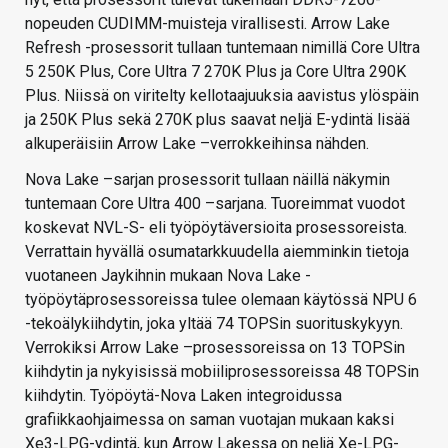
nopeuden CUDIMM-muisteja virallisesti. Arrow Lake
Refresh -prosessorit tullaan tuntemaan nimillä Core Ultra
5 250K Plus, Core Ultra 7 270K Plus ja Core Ultra 290K
Plus. Niissä on viritelty kellotaajuuksia aavistus ylöspäin
ja 250K Plus sekä 270K plus saavat neljä E-ydintä lisää
alkuperäisiin Arrow Lake –verrokkeihinsa nähden.
Nova Lake –sarjan prosessorit tullaan näillä näkymin
tuntemaan Core Ultra 400 –sarjana. Tuoreimmat vuodot
koskevat NVL-S- eli työpöytäversioita prosessoreista.
Verrattain hyvällä osumatarkkuudella aiemminkin tietoja
vuotaneen Jaykihnin mukaan Nova Lake -
työpöytäprosessoreissa tulee olemaan käytössä NPU 6
-tekoälykiihdytin, joka yltää 74 TOPSin suorituskykyyn.
Verrokiksi Arrow Lake –prosessoreissa on 13 TOPSin
kiihdytin ja nykyisissä mobiiliprosessoreissa 48 TOPSin
kiihdytin. Työpöytä-Nova Laken integroidussa
grafiikkaohjaimessa on saman vuotajan mukaan kaksi
Xe3-LPG-ydintä, kun Arrow Lakessa on neljä Xe-LPG-