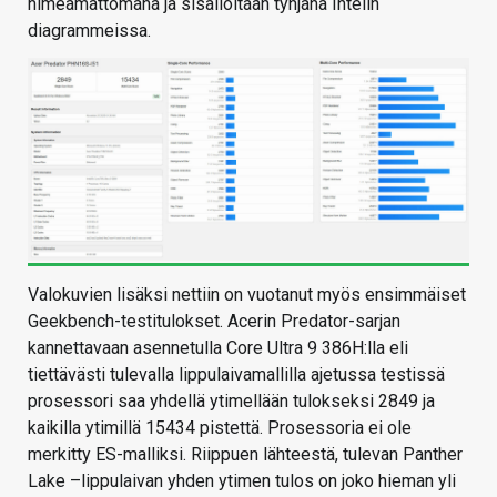
nimeämättömänä ja sisällöltään tyhjänä Intelin
diagrammeissa.
Valokuvien lisäksi nettiin on vuotanut myös ensimmäiset
Geekbench-testitulokset. Acerin Predator-sarjan
kannettavaan asennetulla Core Ultra 9 386H:lla eli
tiettävästi tulevalla lippulaivamallilla ajetussa testissä
prosessori saa yhdellä ytimellään tulokseksi 2849 ja
kaikilla ytimillä 15434 pistettä. Prosessoria ei ole
merkitty ES-malliksi. Riippuen lähteestä, tulevan Panther
Lake –lippulaivan yhden ytimen tulos on joko hieman yli