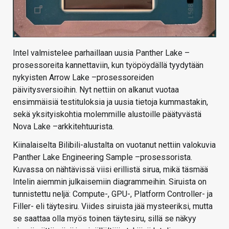
Intel valmistelee parhaillaan uusia Panther Lake –
prosessoreita kannettaviin, kun työpöydällä tyydytään
nykyisten Arrow Lake –prosessoreiden
päivitysversioihin. Nyt nettiin on alkanut vuotaa
ensimmäisiä testituloksia ja uusia tietoja kummastakin,
sekä yksityiskohtia molemmille alustoille päätyvästä
Nova Lake –arkkitehtuurista.
Kiinalaiselta Bilibili-alustalta on vuotanut nettiin valokuvia
Panther Lake Engineering Sample –prosessorista.
Kuvassa on nähtävissä viisi erillistä sirua, mikä täsmää
Intelin aiemmin julkaisemiin diagrammeihin. Siruista on
tunnistettu neljä: Compute-, GPU-, Platform Controller- ja
Filler- eli täytesiru. Viides siruista jää mysteeriksi, mutta
se saattaa olla myös toinen täytesiru, sillä se näkyy