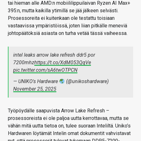
tai hieman alle AMD:n mobiililippuilaivan Ryzen AI Max+
395:n, mutta kaikilla ytimillä se jää jälkeen selvästi.
Prosessoreita ei kuitenkaan ole testattu toisiaan
vastaavissa ympäristöissä, joten liian pitkälle meneviä
johtopäätöksiä asiasta on turha vetää tässä vaiheessa.
intel leaks arrow lake refresh ddr5 por
7200mhz
https://t.co/XdM053QqVe
pic.twitter.com/sA6twOTPCN
— UNIKO's Hardware
(@unikoshardware)
November 25, 2025
Työpöydälle saapuvista Arrow Lake Refresh –
prosessoreista ei ole paljoa uutta kerrottavaa, mutta se
vähän mitä uutta tietoa on, tulee suoraan Inteliltä. Uniko’s
Hardwaren löytämät Intelin omat dokumentit vahvistavat
nyt, että prosessorit tulevat tukemaan DDR5-7200-