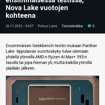
ARTIKKELIT
Nova Lake vuotojen
kohteena
VIDEOT
TECHBBS
26.11.2025 - 04:07
Petrus Laine
Tietotekniikka
0
TIETOA
HINTA.FI
Ensimmäisen Geekbench-testin mukaan Panther
Lake -lippulaivan suorituskyky tulee olemaan
KAUPPA
yhdellä ytimellä AMD:n Ryzen AI Max+ 395:n
tasolla tai jopa hieman yli, mutta kaikilla ytimillä
VAIHDA TEEMA
jäädään jälkeen.
HAKU