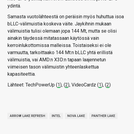
ydintä.
Samasta vuotolähteestä on peräisin myös huhuttua isoa
bLLC-välimuistia koskeva väite. Jaykihnin mukaan
välimuistia tulisi olemaan jopa 144 Mt, mutta se olisi
ainakin täydessä mitatassaan käytössä vain
kerroinlukottomissa malleissa. Toistaiseksi ei ole
varmuutta, tarkoittaako 144 Mt:n bLLC yhtä erillistä
välimuistia, vai AMD:n X3D:n tapaan laajennetun
viimeisen tason välimuistin yhteenlaskettua
kapasiteettia.
Lähteet: TechPowerUp (
1
), (
2
), VideoCardz (
1
), (
2
)
ARROW LAKE REFRESH
INTEL
NOVA LAKE
PANTHER LAKE