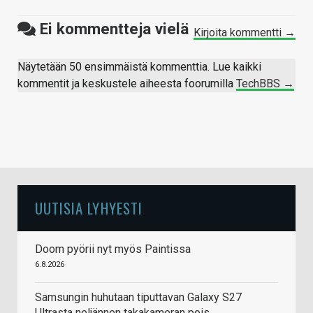
Ei kommentteja vielä
Kirjoita kommentti →
Näytetään 50 ensimmäistä kommenttia. Lue kaikki
kommentit ja keskustele aiheesta foorumilla
TechBBS →
UUTISIA LYHYESTI
Doom pyörii nyt myös Paintissa
6.8.2026
Samsungin huhutaan tiputtavan Galaxy S27
Ultrasta neljännen takakameran pois