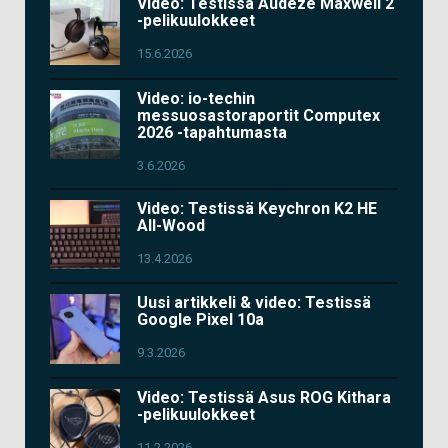
Video: Testissä Audeze Maxwell 2
-pelikuulokkeet
15.6.2026
Video: io-techin
messuosastoraportit Computex
2026 -tapahtumasta
3.6.2026
Video: Testissä Keychron K2 HE
All-Wood
13.4.2026
Uusi artikkeli & video: Testissä
Google Pixel 10a
9.3.2026
Video: Testissä Asus ROG Kithara
-pelikuulokkeet
11.2.2026