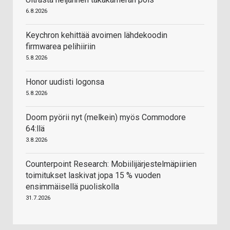
6.8.2026
Keychron kehittää avoimen lähdekoodin
firmwarea pelihiiriin
5.8.2026
Honor uudisti logonsa
5.8.2026
Doom pyörii nyt (melkein) myös Commodore
64:llä
3.8.2026
Counterpoint Research: Mobiilijärjestelmäpiirien
toimitukset laskivat jopa 15 % vuoden
ensimmäisellä puoliskolla
31.7.2026