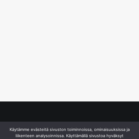
© S&J Media Oy
Käytämme evästeitä sivuston toiminnoissa, ominaisuuksissa ja
liikenteen analysoinnissa. Käyttämällä sivustoa hyväksyt