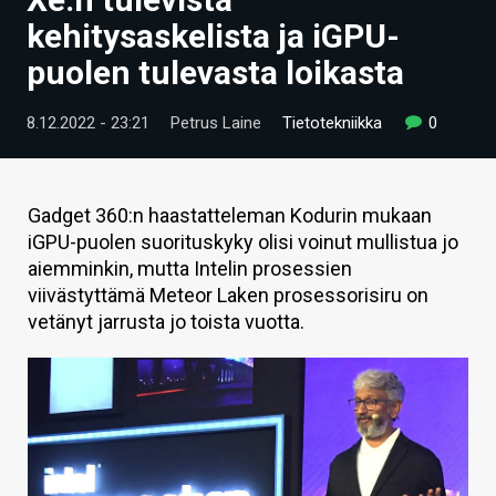
ARTIKKELIT
kehitysaskelista ja iGPU-
puolen tulevasta loikasta
VIDEOT
TECHBBS
8.12.2022 - 23:21
Petrus Laine
Tietotekniikka
0
TIETOA
HINTA.FI
Gadget 360:n haastatteleman Kodurin mukaan
iGPU-puolen suorituskyky olisi voinut mullistua jo
KAUPPA
aiemminkin, mutta Intelin prosessien
viivästyttämä Meteor Laken prosessorisiru on
VAIHDA TEEMA
vetänyt jarrusta jo toista vuotta.
HAKU