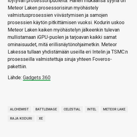
löytyvän prosessoripuolelta. Hänen mukaansa syynä on
Meteor Laken prosessorisirun myöhästely
valmistusprosessien viivästymisen ja samojen
prosessien käytön pitkittämisen vuoksi. Kodurin uskoo
Meteor Laken kaiken myöhästelyn jälkeenkin tulevan
mullistamaan iGPU-puolen ja tarjoavan kaikki samat
ominaisuudet, mitä erillisnäytönohjaimetkin. Meteor
Lakessa tullaan yhdistämään useilla eri Intelin ja TSMC:n
prosesseilla valmistettuja siruja yhteen Foveros-
pakettiin.
Lähde:
Gadgets 360
ALCHEMIST
BATTLEMAGE
CELESTIAL
INTEL
METEOR LAKE
RAJA KODURI
XE