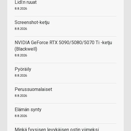
Lidl:n ruuat
8.8.2026
Screenshot-ketju
8.8.2026
NVIDIA GeForce RTX 5090/5080/5070 Ti -ketju
(Blackwell)
8.8.2026
Pyöräily
8.8.2026
Perussuomalaiset
8.8.2026
Elämän synty
8.8.2026
Minkä fyysisen levykäisen ostin viimeksi