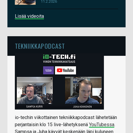
11.2.2026
Lisää videoita
TEKNIIKKAPODCAST
io-techin viikottainen tekniikkapodcast lähetetään
perjantaisin klo 15 live-lähetyksenä
YouTubessa
.
Sampsa ja Juha käyvät keskenään läpi kuluneen