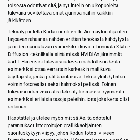
toisesta odottivat sitä, ja nyt Intelin on ulkopuolelta
tulevana sovitettava omat ajurinsa näihin kaikkiin
jälkikäteen.
Tekoälypuolella Koduri nosti esille Arc-näytönohjainten
tarjoavan rahaansa nähden erittäin tehokasta kiihdytystä
ja niiden suoriutuvan esimerkiksi kuvien luonnista Stable
Diffusion -tekniikalla siinä missä NVIDIAn järeimmät
kortit. Hän visioi tulevaisuudessa mahdollisuudesta
esimerkiksi ottaa verrattain karkeakin mallikuva
käyttäjästä, jonka pelit kääntäisivät tekoälykiihdytinten
voimin fotorealistiseksi hahmoksi pelissä. Toinen
tulevaisuuden visio olisi tekoäly luomassa pyynnöstä
esimerkiksi erilaisia tasoja peleihin, jotta joka kerta olisi
erilainen.
Haastattelija utelee myös missä Xe:ltä odotetut
parannukset integroitujen grafiikkaohjainten
suorituskykyyn viipyy, johon Koduri totesi viiveen