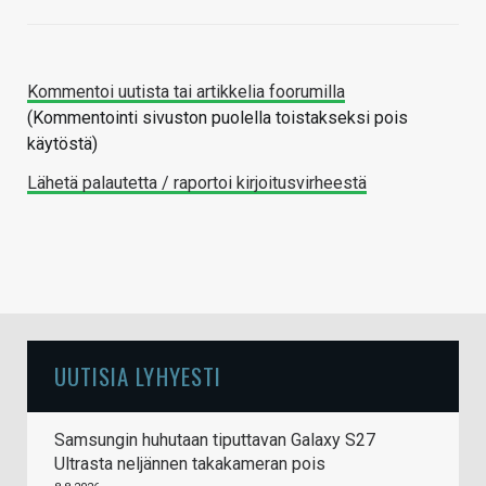
Kommentoi uutista tai artikkelia foorumilla
(Kommentointi sivuston puolella toistakseksi pois
käytöstä)
Lähetä palautetta / raportoi kirjoitusvirheestä
UUTISIA LYHYESTI
Samsungin huhutaan tiputtavan Galaxy S27
Ultrasta neljännen takakameran pois