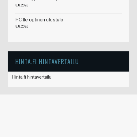
8.8.2026
PC:lle optinen ulostulo
8.8.2026
HINTA.FI HINTAVERTAILU
Hinta.fi hintavertailu