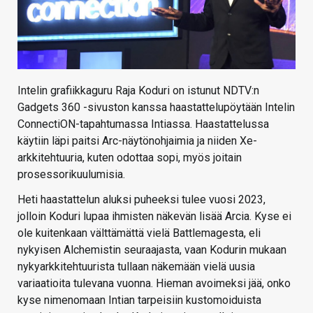
Intelin grafiikkaguru Raja Koduri on istunut NDTV:n
Gadgets 360 -sivuston kanssa haastattelupöytään Intelin
ConnectiON-tapahtumassa Intiassa. Haastattelussa
käytiin läpi paitsi Arc-näytönohjaimia ja niiden Xe-
arkkitehtuuria, kuten odottaa sopi, myös joitain
prosessorikuulumisia.
Heti haastattelun aluksi puheeksi tulee vuosi 2023,
jolloin Koduri lupaa ihmisten näkevän lisää Arcia. Kyse ei
ole kuitenkaan välttämättä vielä Battlemagesta, eli
nykyisen Alchemistin seuraajasta, vaan Kodurin mukaan
nykyarkkitehtuurista tullaan näkemään vielä uusia
variaatioita tulevana vuonna. Hieman avoimeksi jää, onko
kyse nimenomaan Intian tarpeisiin kustomoiduista