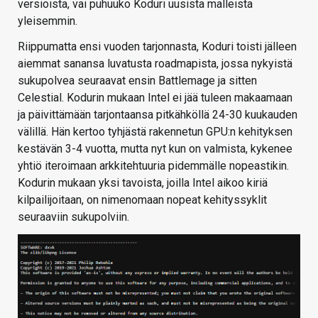
versioista, vai puhuuko Koduri uusista malleista
yleisemmin.
Riippumatta ensi vuoden tarjonnasta, Koduri toisti jälleen
aiemmat sanansa luvatusta roadmapista, jossa nykyistä
sukupolvea seuraavat ensin Battlemage ja sitten
Celestial. Kodurin mukaan Intel ei jää tuleen makaamaan
ja päivittämään tarjontaansa pitkähköllä 24-30 kuukauden
välillä. Hän kertoo tyhjästä rakennetun GPU:n kehityksen
kestävän 3-4 vuotta, mutta nyt kun on valmista, kykenee
yhtiö iteroimaan arkkitehtuuria pidemmälle nopeastikin.
Kodurin mukaan yksi tavoista, joilla Intel aikoo kiriä
kilpailijoitaan, on nimenomaan nopeat kehityssyklit
seuraaviin sukupolviin.