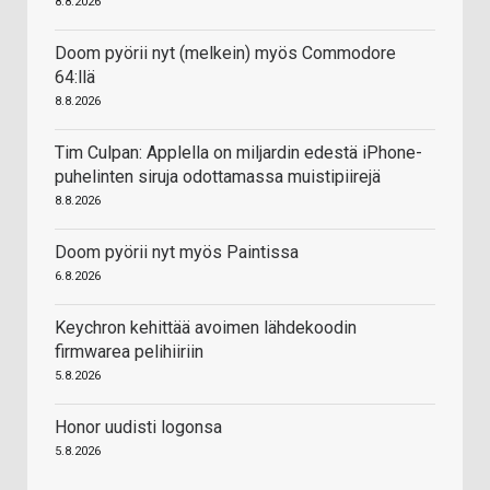
8.8.2026
Doom pyörii nyt (melkein) myös Commodore
64:llä
8.8.2026
Tim Culpan: Applella on miljardin edestä iPhone-
puhelinten siruja odottamassa muistipiirejä
8.8.2026
Doom pyörii nyt myös Paintissa
6.8.2026
Keychron kehittää avoimen lähdekoodin
firmwarea pelihiiriin
5.8.2026
Honor uudisti logonsa
5.8.2026