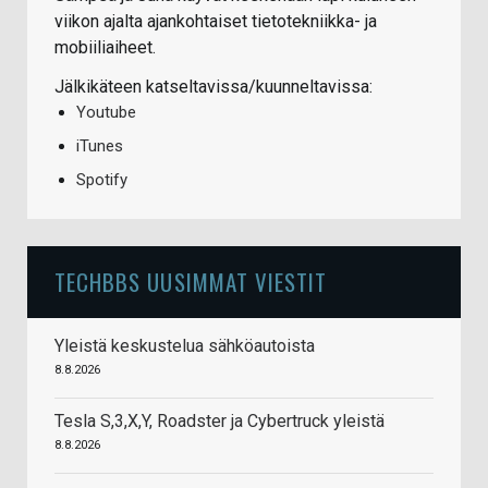
viikon ajalta ajankohtaiset tietotekniikka- ja
mobiiliaiheet.
Jälkikäteen katseltavissa/kuunneltavissa:
Youtube
iTunes
Spotify
TECHBBS UUSIMMAT VIESTIT
Yleistä keskustelua sähköautoista
8.8.2026
Tesla S,3,X,Y, Roadster ja Cybertruck yleistä
8.8.2026