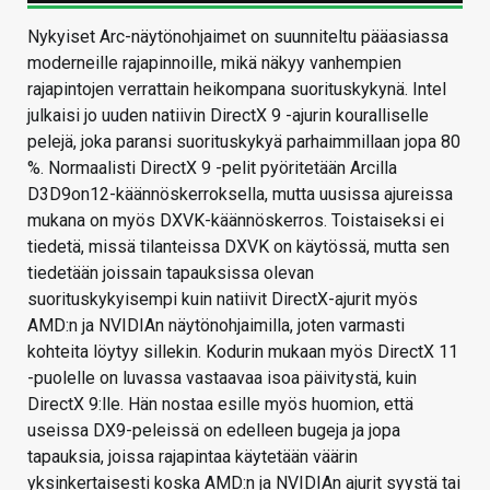
Nykyiset Arc-näytönohjaimet on suunniteltu pääasiassa
moderneille rajapinnoille, mikä näkyy vanhempien
rajapintojen verrattain heikompana suorituskykynä. Intel
julkaisi jo uuden natiivin DirectX 9 -ajurin kouralliselle
pelejä, joka paransi suorituskykyä parhaimmillaan jopa 80
%. Normaalisti DirectX 9 -pelit pyöritetään Arcilla
D3D9on12-käännöskerroksella, mutta uusissa ajureissa
mukana on myös DXVK-käännöskerros. Toistaiseksi ei
tiedetä, missä tilanteissa DXVK on käytössä, mutta sen
tiedetään joissain tapauksissa olevan
suorituskykyisempi kuin natiivit DirectX-ajurit myös
AMD:n ja NVIDIAn näytönohjaimilla, joten varmasti
kohteita löytyy sillekin. Kodurin mukaan myös DirectX 11
-puolelle on luvassa vastaavaa isoa päivitystä, kuin
DirectX 9:lle. Hän nostaa esille myös huomion, että
useissa DX9-peleissä on edelleen bugeja ja jopa
tapauksia, joissa rajapintaa käytetään väärin
yksinkertaisesti koska AMD:n ja NVIDIAn ajurit syystä tai