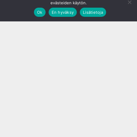
evästeiden käytön.
Ok
En hyväksy
Lisätietoja
;