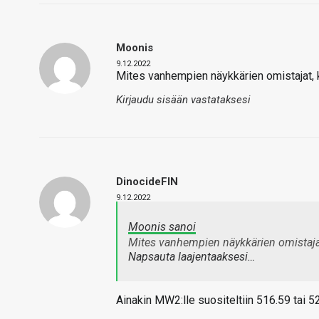
Moonis
9.12.2022
Mites vanhempien näykkärien omistajat, 
Kirjaudu sisään vastataksesi
DinocideFIN
9.12.2022
Moonis sanoi
Mites vanhempien näykkärien omistaja
Napsauta laajentaaksesi…
Ainakin MW2:lle suositeltiin 516.59 tai 52