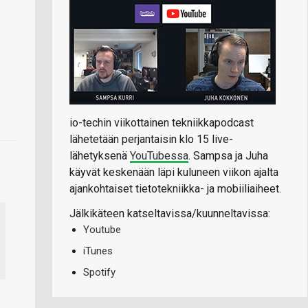
io-techin viikottainen tekniikkapodcast
lähetetään perjantaisin klo 15 live-
lähetyksenä
YouTubessa
. Sampsa ja Juha
käyvät keskenään läpi kuluneen viikon ajalta
ajankohtaiset tietotekniikka- ja mobiiliaiheet.
Jälkikäteen katseltavissa/kuunneltavissa:
Youtube
iTunes
Spotify