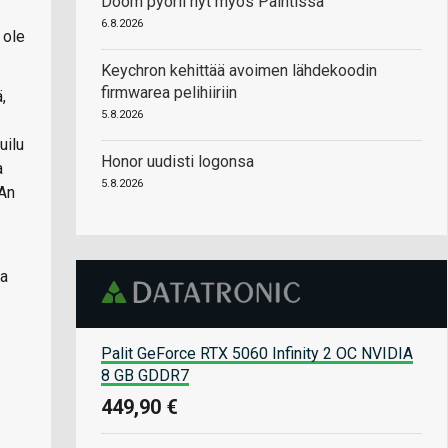
Doom pyörii nyt myös Paintissa
6.8.2026
 ole
Keychron kehittää avoimen lähdekoodin
firmwarea pelihiiriin
,
5.8.2026
uilu
Honor uudisti logonsa
a
5.8.2026
IAn
ua
Palit GeForce RTX 5060 Infinity 2 OC NVIDIA
8 GB GDDR7
449,90 €