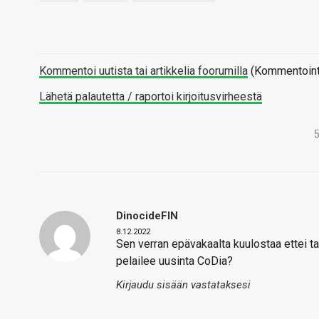
Kommentoi uutista tai artikkelia foorumilla
(Kommentointi 
Lähetä palautetta / raportoi kirjoitusvirheestä
DinocideFIN
8.12.2022
Sen verran epävakaalta kuulostaa ettei tar
pelailee uusinta CoDia?
Kirjaudu sisään vastataksesi