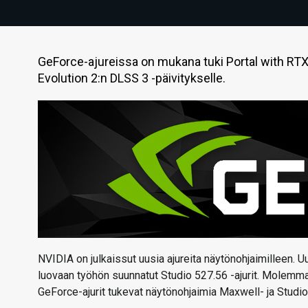
GeForce-ajureissa on mukana tuki Portal with RTX:l
Evolution 2:n DLSS 3 -päivitykselle.
NVIDIA on julkaissut uusia ajureita näytönohjaimilleen. Uu
luovaan työhön suunnatut Studio 527.56 -ajurit. Molemmat 
GeForce-ajurit tukevat näytönohjaimia Maxwell- ja Studio-a