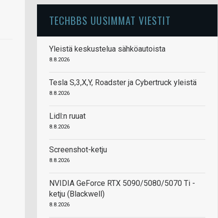
TECHBBS UUSIMMAT VIESTIT
Yleistä keskustelua sähköautoista
8.8.2026
Tesla S,3,X,Y, Roadster ja Cybertruck yleistä
8.8.2026
Lidl:n ruuat
8.8.2026
Screenshot-ketju
8.8.2026
NVIDIA GeForce RTX 5090/5080/5070 Ti -
ketju (Blackwell)
8.8.2026