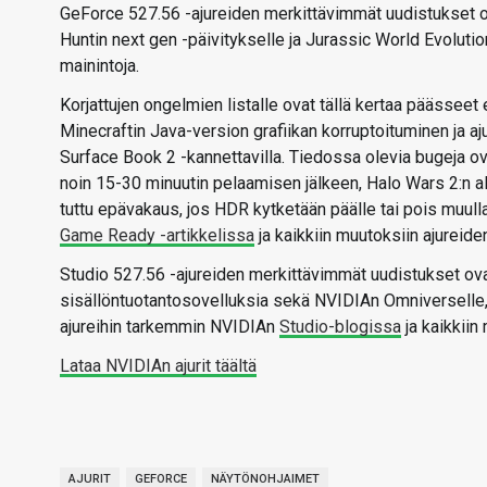
GeForce 527.56 -ajureiden merkittävimmät uudistukset ov
Huntin next gen -päivitykselle ja Jurassic World Evolutio
mainintoja.
Korjattujen ongelmien listalle ovat tällä kertaa päässee
Minecraftin Java-version grafiikan korruptoituminen ja 
Surface Book 2 -kannettavilla. Tiedossa olevia bugeja o
noin 15-30 minuutin pelaamisen jälkeen, Halo Wars 2:n 
tuttu epävakaus, jos HDR kytketään päälle tai pois muulla
Game Ready -artikkelissa
ja kaikkiin muutoksiin ajureid
Studio 527.56 -ajureiden merkittävimmät uudistukset ov
sisällöntuotantosovelluksia sekä NVIDIAn Omniverselle, 
ajureihin tarkemmin NVIDIAn
Studio-blogissa
ja kaikkiin
Lataa NVIDIAn ajurit täältä
AJURIT
GEFORCE
NÄYTÖNOHJAIMET