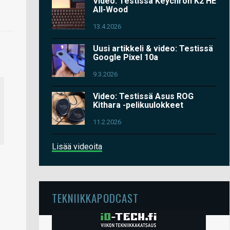
Video: Testissä Keychron K2 HE
All-Wood
13.4.2026
Uusi artikkeli & video: Testissä
Google Pixel 10a
9.3.2026
Video: Testissä Asus ROG
Kithara -pelikuulokkeet
11.2.2026
Lisää videoita
TEKNIIKKAPODCAST