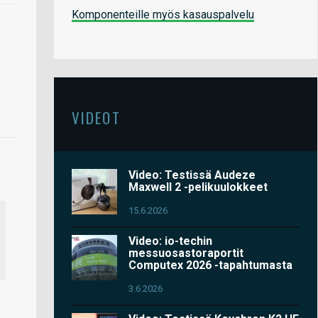
Komponenteille myös kasauspalvelu
VIDEOT
Video: Testissä Audeze
Maxwell 2 -pelikuulokkeet
15.6.2026
Video: io-techin
messuosastoraportit
Computex 2026 -tapahtumasta
3.6.2026