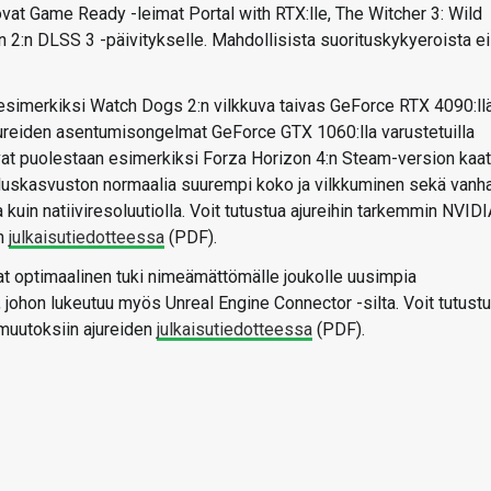
at Game Ready -leimat Portal with RTX:lle, The Witcher 3: Wild
n 2:n DLSS 3 -päivitykselle. Mahdollisista suorituskykyeroista ei
t esimerkiksi Watch Dogs 2:n vilkkuva taivas GeForce RTX 4090:llä
ajureiden asentumisongelmat GeForce GTX 1060:lla varustetuilla
vat puolestaan esimerkiksi Forza Horizon 4:n Steam-version kaat
aluskasvuston normaalia suurempi koko ja vilkkuminen sekä vanh
 kuin natiiviresoluutiolla. Voit tutustua ajureihin tarkemmin NVID
en
julkaisutiedotteessa
(PDF).
at optimaalinen tuki nimeämättömälle joukolle uusimpia
johon lukeutuu myös Unreal Engine Connector -silta. Voit tutust
 muutoksiin ajureiden
julkaisutiedotteessa
(PDF).