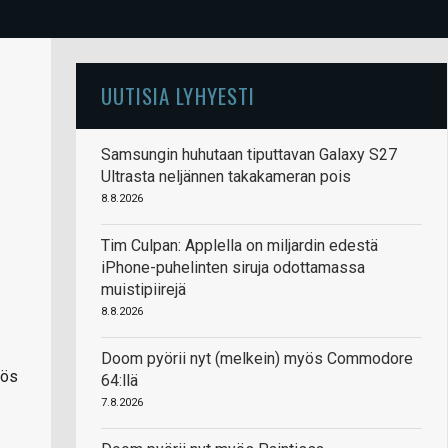
UUTISIA LYHYESTI
Samsungin huhutaan tiputtavan Galaxy S27
Ultrasta neljännen takakameran pois
8.8.2026
Tim Culpan: Applella on miljardin edestä
iPhone-puhelinten siruja odottamassa
muistipiirejä
8.8.2026
Doom pyörii nyt (melkein) myös Commodore
yös
64:llä
7.8.2026