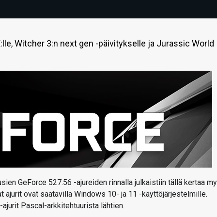
le, Witcher 3:n next gen -päivitykselle ja Jurassic World
sien GeForce 527.56 -ajureiden rinnalla julkaistiin tällä kertaa m
ajurit ovat saatavilla Windows 10- ja 11 -käyttöjärjestelmille.
jurit Pascal-arkkitehtuurista lähtien.