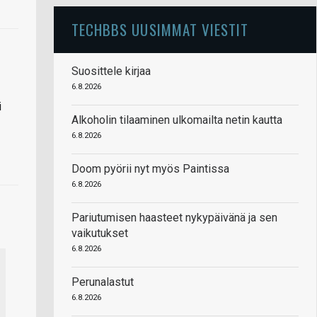
TECHBBS UUSIMMAT VIESTIT
Suosittele kirjaa
6.8.2026
i
Alkoholin tilaaminen ulkomailta netin kautta
6.8.2026
Doom pyörii nyt myös Paintissa
6.8.2026
Pariutumisen haasteet nykypäivänä ja sen
vaikutukset
6.8.2026
Perunalastut
6.8.2026