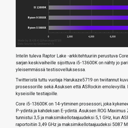
Intelin tuleva Raptor Lake -arkkitehtuuriin perustuva 
sarjan keskivaiheille sijoittuva i5-13600K on nähty jo 
yleisemmässä testisovelluksessa.
Twitteristä tuttu vuotaja Harukaze5719 on twiitannut ku
prosessorille sekä Asuksen että ASRockin emolevyillä. Ku
kyseisille testiajoille.
Core i5-13600K on 14-ytiminen prosessori, joka kykenee
P-ydintä ja kahdeksan E-ydintä. Asuksen ROG Maximus 
tunnistui 3,5 ja maksimikellotaajuudeksi 5,1 GHz, kun A
raportoitiin 3,49 GHz ja maksimikellotaajuudeksi 5087 