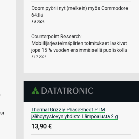
Doom pyörii nyt (melkein) myös Commodore
64:llä
3.8.2026
Counterpoint Research:
Mobiilijärjestelmäpiirien toimitukset laskivat
jopa 15 % vuoden ensimmäisellä puoliskolla
31.7.2026
n
Thermal Grizzly PhaseSheet PTM
si
jäähdytyslevyn yhdiste Lämpöalusta 2 g
13,90 €