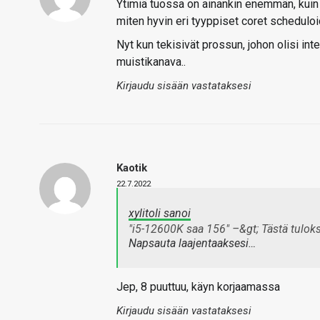
Ytimiä tuossa on ainankin enemmän, kuin 
miten hyvin eri tyyppiset coret scheduloid
Nyt kun tekisivät prossun, johon olisi in
muistikanava..
Kirjaudu sisään vastataksesi
Kaotik
22.7.2022
xylitoli sanoi
"i5-12600K saa 156" –&gt; Tästä tulok
Napsauta laajentaaksesi…
Jep, 8 puuttuu, käyn korjaamassa
Kirjaudu sisään vastataksesi