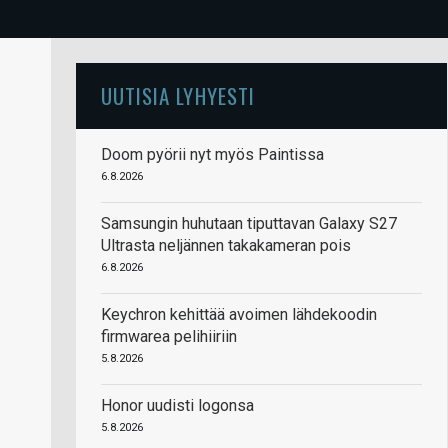
UUTISIA LYHYESTI
Doom pyörii nyt myös Paintissa
6.8.2026
Samsungin huhutaan tiputtavan Galaxy S27
Ultrasta neljännen takakameran pois
6.8.2026
Keychron kehittää avoimen lähdekoodin
firmwarea pelihiiriin
5.8.2026
Honor uudisti logonsa
5.8.2026