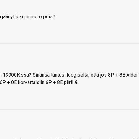
 jäänyt joku numero pois?
 13900K:ssa? Sinänsä tuntusi loogiselta, että jos 8P + 8E Alder
 + 0E korvattaisiin 6P + 8E piirillä.