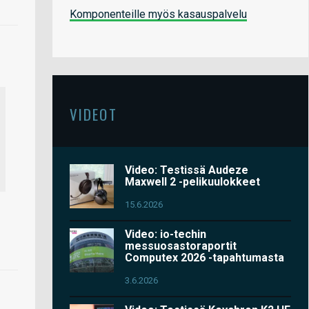
Komponenteille myös kasauspalvelu
VIDEOT
Video: Testissä Audeze
Maxwell 2 -pelikuulokkeet
15.6.2026
Video: io-techin
messuosastoraportit
Computex 2026 -tapahtumasta
3.6.2026