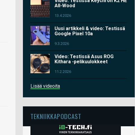
Video: Testissä Keychron K2 HE
All-Wood
13.4.2026
Uusi artikkeli & video: Testissä
Google Pixel 10a
9.3.2026
Video: Testissä Asus ROG
Kithara -pelikuulokkeet
11.2.2026
Lisää videoita
TEKNIIKKAPODCAST