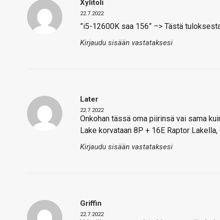
Xylitoli
22.7.2022
”i5-12600K saa 156” –> Tästä tuloksesta
Kirjaudu sisään vastataksesi
Later
22.7.2022
Onkohan tässä oma piirinsä vai sama kuin
Lake korvataan 8P + 16E Raptor Lakella, 6P
Kirjaudu sisään vastataksesi
Griffin
22.7.2022