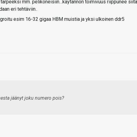
tarpeeksi mm. pelikoneisiin…käytännön toimivuus riippunee siitä
aan eri tehtäviin..
tegroitu esim 16-32 gigaa HBM muistia ja yksi ulkoinen ddr5
sesta jäänyt joku numero pois?