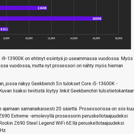
Core i9-13900K on ehtinyt esiintyä jo useammassa vuodossa. Myös
parissa vuodossa, mutta nyt prosessori on nähty myös hieman
van, jossa näkyy Geekbench 5:n tulokset Core i5-13600K -
van lisäksi twiitistä löytyy linkit Geekbenchin tulostietokantaa
 ajamaan samanaikaisesti 20 säiettä. Prosessorissa on siis kuu
Z690 Extreme -emolevyllä prosessorin peruskellotaajuudeksi
SRockin Z690 Steel Legend WiFi 6E:llä peruskellotaajuudeksi
MHz.