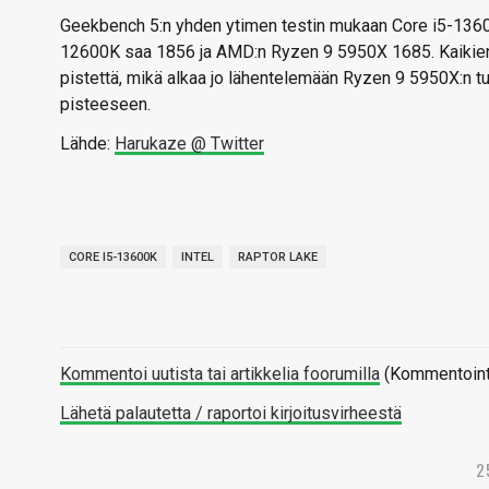
Geekbench 5:n yhden ytimen testin mukaan Core i5-1360
12600K saa 1856 ja AMD:n Ryzen 9 5950X 1685. Kaikien
pistettä, mikä alkaa jo lähentelemään Ryzen 9 5950X:n t
pisteeseen.
Lähde:
Harukaze @ Twitter
CORE I5-13600K
INTEL
RAPTOR LAKE
Kommentoi uutista tai artikkelia foorumilla
(Kommentointi 
Lähetä palautetta / raportoi kirjoitusvirheestä
2