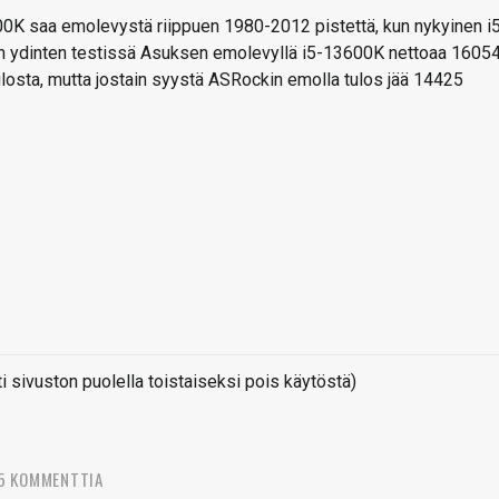
0K saa emolevystä riippuen 1980-2012 pistettä, kun nykyinen i
 ydinten testissä Asuksen emolevyllä i5-13600K nettoaa 1605
ulosta, mutta jostain syystä ASRockin emolla tulos jää 14425
sivuston puolella toistaiseksi pois käytöstä)
5 KOMMENTTIA