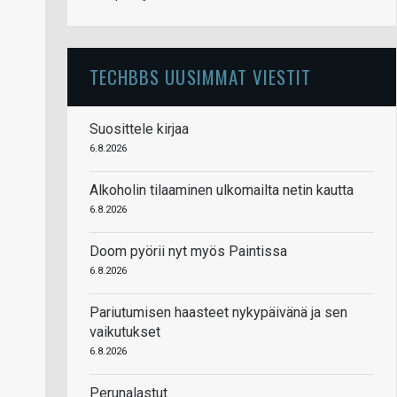
TECHBBS UUSIMMAT VIESTIT
Suosittele kirjaa
6.8.2026
Alkoholin tilaaminen ulkomailta netin kautta
6.8.2026
Doom pyörii nyt myös Paintissa
6.8.2026
Pariutumisen haasteet nykypäivänä ja sen
vaikutukset
6.8.2026
Perunalastut