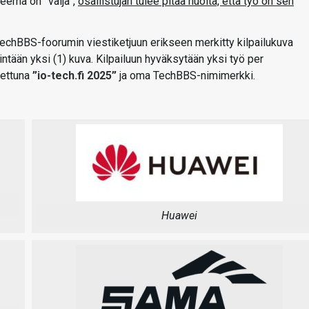
teema on ”väljä”,
osallistujan tulee pitää huolta, että työ on sen
 TechBBS-foorumin viestiketjuun erikseen merkitty kilpailukuva
ntään yksi (1) kuva. Kilpailuun hyväksytään yksi työ per
tettuna
”io-tech.fi 2025”
ja oma TechBBS-nimimerkki.
Huawei