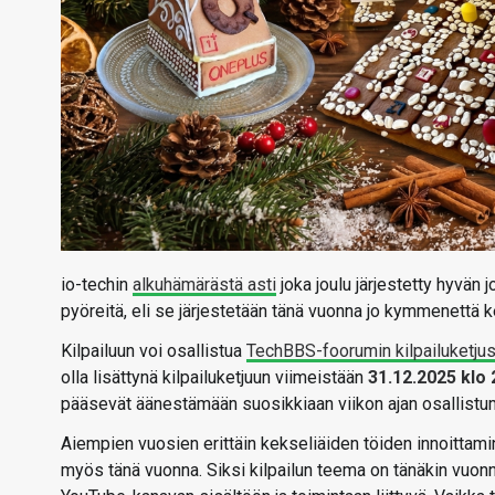
io-techin
alkuhämärästä asti
joka joulu järjestetty hyvän 
pyöreitä, eli se järjestetään tänä vuonna jo kymmenettä k
Kilpailuun voi osallistua
TechBBS-foorumin kilpailuketju
olla lisättynä kilpailuketjuun viimeistään
31.12.2025 klo 
pääsevät äänestämään suosikkiaan viikon ajan osallistum
Aiempien vuosien erittäin kekseliäiden töiden innoittam
myös tänä vuonna. Siksi kilpailun teema on tänäkin vuonn