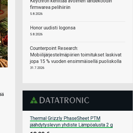
Keychron kehittää avoimen lähdekoodin
firmwarea pelihiiriin
5.8.2026
Honor uudisti logonsa
5.8.2026
Counterpoint Research:
Mobiilijärjestelmäpiirien toimitukset laskivat
jopa 15 % vuoden ensimmäisellä puoliskolla
31.7.2026
ää
Thermal Grizzly PhaseSheet PTM
jäähdytyslevyn yhdiste Lämpöalusta 2 g