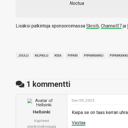
Noctua
Lisäksi palkintoja sponsoroimassa
Skrolli
,
Channel37
ja
JOULU
KILPAILU
KISA
PIPARI
PIPARKAKKU
PIPARKAKK
1
kommentti
Dec 09, 2025
Hellsinki
Kaipa se on taas kerran uhr
Kapteeni
Vastaa
pienkonekorjaaja