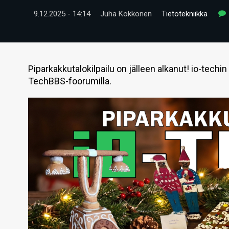
9.12.2025 - 14:14
Juha Kokkonen
Tietotekniikka
Piparkakkutalokilpailu on jälleen alkanut! io-techi
TechBBS-foorumilla.