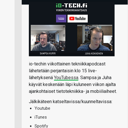
io-techin viikottainen tekniikkapodcast
lähetetään perjantaisin klo 15 live-
lähetyksenä
YouTubessa
. Sampsa ja Juha
käyvät keskenään läpi kuluneen viikon ajalta
ajankohtaiset tietotekniikka- ja mobiiliaiheet.
Jälkikäteen katseltavissa/kuunneltavissa:
Youtube
iTunes
Spotify