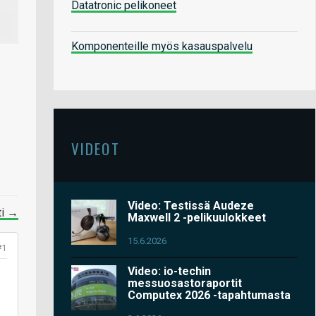
Datatronic pelikoneet
Komponenteille myös kasauspalvelu
VIDEOT
Video: Testissä Audeze
ti →
Maxwell 2 -pelikuulokkeet
15.6.2026
#1
Video: io-techin
messuosastoraportit
Computex 2026 -tapahtumasta