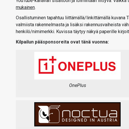
YouTube-kanavan sisältöön ja toimintaan liittyvä. Vaikka 
mukainen
.
Osallistuminen tapahtuu liittämällä/linkittämällä kuvana
valmiista rakennelmasta ja lisäksi rakennusvaiheista vähi
henkilö/nimimerkki. Kuvissa täytyy näkyä paperille kirjoi
Kilpailun pääsponsoreita ovat tänä vuonna:
OnePlus