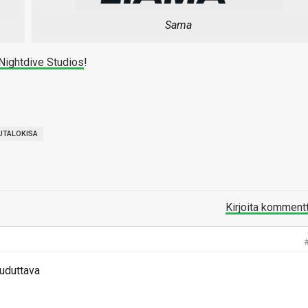
Sama
Nightdive Studios
!
UTALOKISA
Kirjoita komment
auduttava