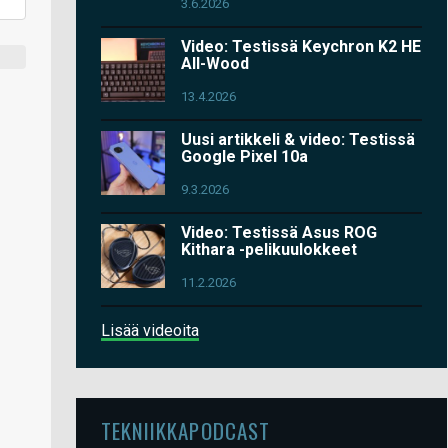
3.6.2026
Video: Testissä Keychron K2 HE
All-Wood
13.4.2026
Uusi artikkeli & video: Testissä
Google Pixel 10a
9.3.2026
Video: Testissä Asus ROG
Kithara -pelikuulokkeet
11.2.2026
Lisää videoita
TEKNIIKKAPODCAST