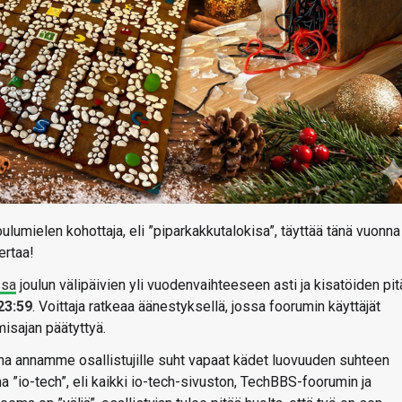
joulumielen kohottaja, eli ”piparkakkutalokisa”, täyttää tänä vuonna
ertaa!
ssa
joulun välipäivien yli vuodenvaihteeseen asti ja kisatöiden pit
23:59
.
Voittaja ratkeaa äänestyksellä, jossa foorumin käyttäjät
isajan päätyttyä.
ina annamme osallistujille suht vapaat kädet luovuuden suhteen
a ”io-tech”, eli kaikki io-tech-sivuston, TechBBS-foorumin ja