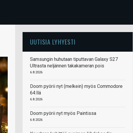
UUTISIA LYHYESTI
Samsungin huhutaan tiputtavan Galaxy S27
Ultrasta neljännen takakameran pois
6.8.2026
Doom pyörii nyt (melkein) myös Commodore
64:llä
6.8.2026
Doom pyörii nyt myös Paintissa
6.8.2026