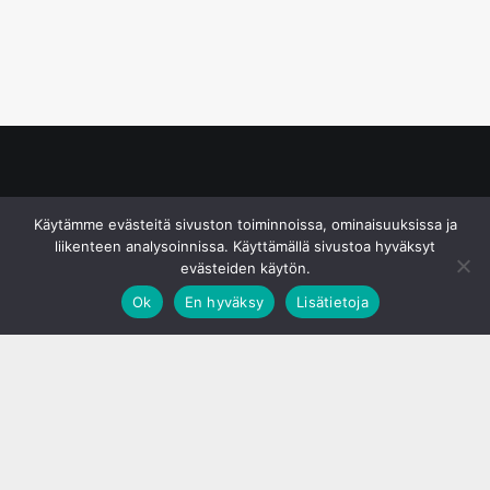
© S&J Media Oy
Käytämme evästeitä sivuston toiminnoissa, ominaisuuksissa ja
liikenteen analysoinnissa. Käyttämällä sivustoa hyväksyt
evästeiden käytön.
Ok
En hyväksy
Lisätietoja
;