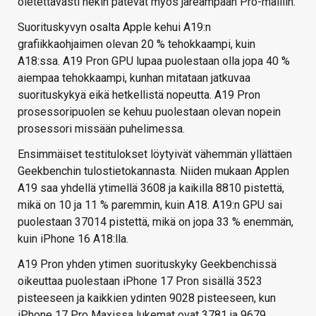
oletettavasti nekin pätevät myös järeämpään Pro-malliin.
Suorituskyvyn osalta Apple kehui A19:n
grafiikkaohjaimen olevan 20 % tehokkaampi, kuin
A18:ssa. A19 Pron GPU lupaa puolestaan olla jopa 40 %
aiempaa tehokkaampi, kunhan mitataan jatkuvaa
suorituskykyä eikä hetkellistä nopeutta. A19 Pron
prosessoripuolen se kehuu puolestaan olevan nopein
prosessori missään puhelimessa.
Ensimmäiset testitulokset löytyivät vähemmän yllättäen
Geekbenchin tulostietokannasta. Niiden mukaan Applen
A19 saa yhdellä ytimellä 3608 ja kaikilla 8810 pistettä,
mikä on 10 ja 11 % paremmin, kuin A18. A19:n GPU sai
puolestaan 37014 pistettä, mikä on jopa 33 % enemmän,
kuin iPhone 16 A18:lla.
A19 Pron yhden ytimen suorituskyky Geekbenchissä
oikeuttaa puolestaan iPhone 17 Pron sisällä 3523
pisteeseen ja kaikkien ydinten 9028 pisteeseen, kun
iPhone 17 Pro Maxissa lukemat ovat 3781 ja 9679