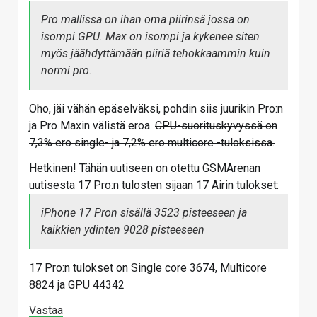
Pro mallissa on ihan oma piirinsä jossa on
isompi GPU. Max on isompi ja kykenee siten
myös jäähdyttämään piiriä tehokkaammin kuin
normi pro.
Oho, jäi vähän epäselväksi, pohdin siis juurikin Pro:n
ja Pro Maxin välistä eroa.
CPU-suorituskyvyssä on
7,3% ero single- ja 7,2% ero multicore -tuloksissa.
Hetkinen! Tähän uutiseen on otettu GSMArenan
uutisesta 17 Pro:n tulosten sijaan 17 Airin tulokset:
iPhone 17 Pron sisällä 3523 pisteeseen ja
kaikkien ydinten 9028 pisteeseen
17 Pro:n tulokset on Single core 3674, Multicore
8824 ja GPU 44342
Vastaa