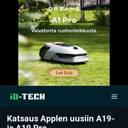
Katsaus Applen uusiin A19-
UUTISET
ja A19 Pro -