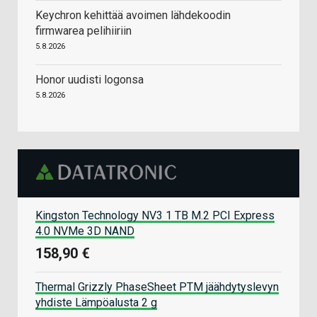
Keychron kehittää avoimen lähdekoodin
firmwarea pelihiiriin
5.8.2026
Honor uudisti logonsa
5.8.2026
Kingston Technology NV3 1 TB M.2 PCI Express
4.0 NVMe 3D NAND
158,90 €
Thermal Grizzly PhaseSheet PTM jäähdytyslevyn
yhdiste Lämpöalusta 2 g