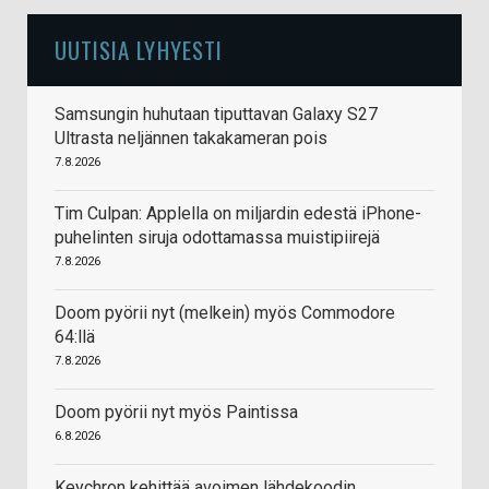
UUTISIA LYHYESTI
Samsungin huhutaan tiputtavan Galaxy S27
Ultrasta neljännen takakameran pois
7.8.2026
Tim Culpan: Applella on miljardin edestä iPhone-
puhelinten siruja odottamassa muistipiirejä
7.8.2026
Doom pyörii nyt (melkein) myös Commodore
64:llä
7.8.2026
Doom pyörii nyt myös Paintissa
6.8.2026
Keychron kehittää avoimen lähdekoodin