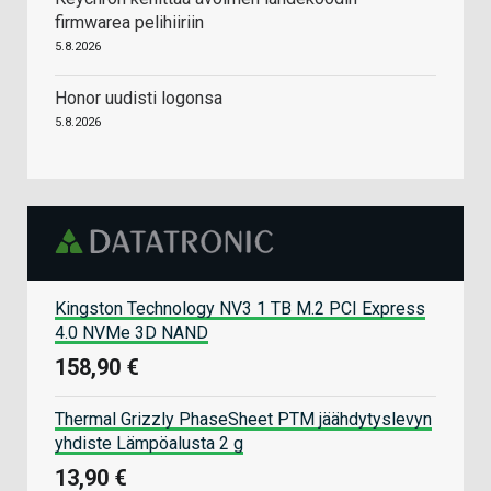
firmwarea pelihiiriin
5.8.2026
Honor uudisti logonsa
5.8.2026
Kingston Technology NV3 1 TB M.2 PCI Express
4.0 NVMe 3D NAND
158,90 €
Thermal Grizzly PhaseSheet PTM jäähdytyslevyn
yhdiste Lämpöalusta 2 g
13,90 €