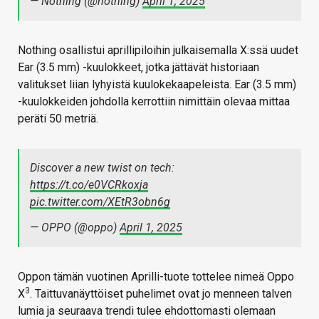
— Nothing (@nothing)
April 1, 2025
Nothing osallistui aprillipiloihin julkaisemalla X:ssä uudet
Ear (3.5 mm) -kuulokkeet, jotka jättävät historiaan
valitukset liian lyhyistä kuulokekaapeleista. Ear (3.5 mm)
-kuulokkeiden johdolla kerrottiin nimittäin olevaa mittaa
peräti 50 metriä.
Discover a new twist on tech:
https://t.co/e0VCRkoxja
pic.twitter.com/XEtR3obn6g
— OPPO (@oppo)
April 1, 2025
Oppon tämän vuotinen Aprilli-tuote tottelee nimeä Oppo
3
X
. Taittuvanäyttöiset puhelimet ovat jo menneen talven
lumia ja seuraava trendi tulee ehdottomasti olemaan