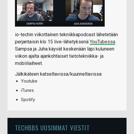
io-techin viikottainen tekniikkapodcast lähetetään
perjantaisin klo 15 live-lähetyksenä
YouTubessa
.
Sampsa ja Juha käyvät keskenään läpi kuluneen
viikon ajalta ajankohtaiset tietotekniikka- ja
mobiiliaiheet.
Jälkikäteen katseltavissa/kuunneltavissa:
Youtube
iTunes
Spotify
TECHBBS UUSIMMAT VIESTIT