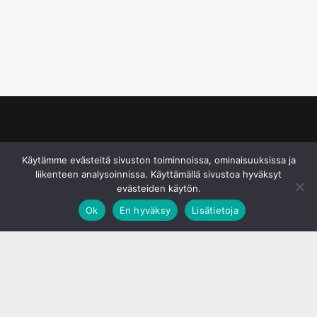
© S&J Media Oy
Käytämme evästeitä sivuston toiminnoissa, ominaisuuksissa ja
liikenteen analysoinnissa. Käyttämällä sivustoa hyväksyt
evästeiden käytön.
Ok
En hyväksy
Lisätietoja
;