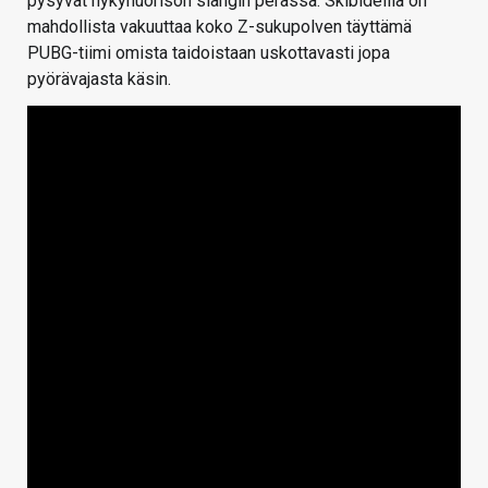
pysyvät nykynuorison slangin perässä. Skibideillä on
mahdollista vakuuttaa koko Z-sukupolven täyttämä
PUBG-tiimi omista taidoistaan uskottavasti jopa
pyörävajasta käsin.