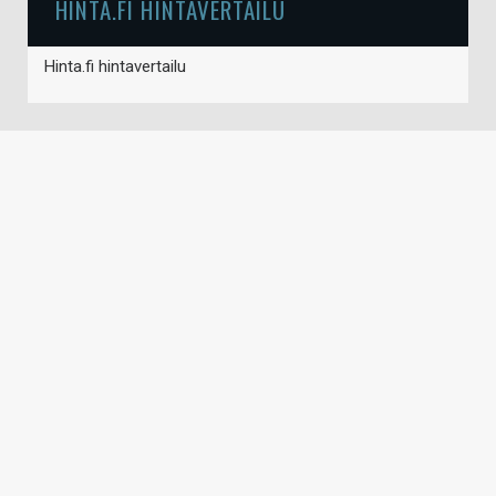
HINTA.FI HINTAVERTAILU
Hinta.fi hintavertailu