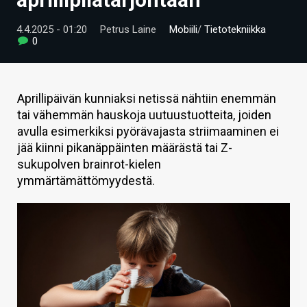
ARTIKKELIT
4.4.2025 - 01:20
Petrus Laine
Mobiili
/
Tietotekniikka
0
VIDEOT
TECHBBS
Aprillipäivän kunniaksi netissä nähtiin enemmän
TIETOA
tai vähemmän hauskoja uutuustuotteita, joiden
avulla esimerkiksi pyörävajasta striimaaminen ei
HINTA.FI
jää kiinni pikanäppäinten määrästä tai Z-
KAUPPA
sukupolven brainrot-kielen
ymmärtämättömyydestä.
VAIHDA TEEMA
HAKU