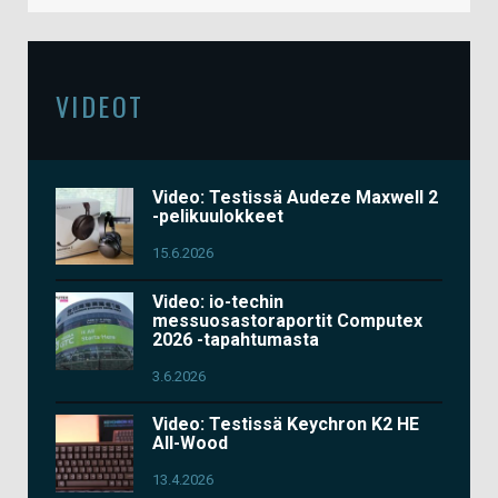
VIDEOT
Video: Testissä Audeze Maxwell 2
-pelikuulokkeet
15.6.2026
Video: io-techin
messuosastoraportit Computex
2026 -tapahtumasta
3.6.2026
Video: Testissä Keychron K2 HE
All-Wood
13.4.2026