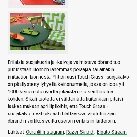
Erilaisia suojakuoria ja -kalvoja valmistava dbrand tuo
puolestaan luonnon lähemmäs pelaajaa, tai ainakin
imitaation luonnosta. Yhtiön uusi Touch Grass -suojakalvo
on päällystetty lyhyellä keinonurmella, jossa on jopa yli
1000 keinoruohonkortta jokaista neliösenttimetriä
kohden. Sikäli tuotetta ei välttämättä kuitenkaan pitäisi
laskea mukaan aprillipiloihin, että Touch Grass -
suojakalvot ovat oikeasti tilattavissa rajoitetun ajan
dbrandin verkkosivuilta useisiin erilaisiin laitteisiin.
Lähteet:
Oura @ Instagram
,
Razer Skibidi
,
Elgato Stream