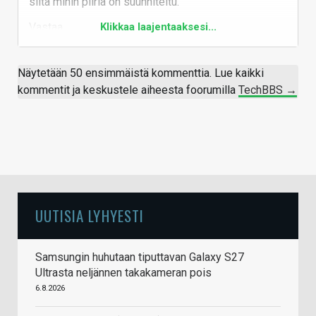
siitä mihin piiriä on suunniteltu.
kannettaviin. Mulla on sellainen käsitys, ettei
Vastaa
Klikkaa laajentaaksesi...
Armin näytönohjaimille olisi Windows-ajureita,
mikä lienee perimmäinen syy ja selittää
vuotoja
yhteistyöstä Nvidian kanssa
.
Näytetään 50 ensimmäistä kommenttia. Lue kaikki
kommentit ja keskustele aiheesta foorumilla
TechBBS →
UUTISIA LYHYESTI
Samsungin huhutaan tiputtavan Galaxy S27
Ultrasta neljännen takakameran pois
6.8.2026