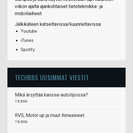
viikon ajalta ajankohtaiset tietotekniikka- ja
mobiiliaiheet.
Jälkikäteen katseltavissa/kuunneltavissa:
Youtube
iTunes
Spotify
TECHBBS UUSIMMAT VIESTIT
Mikä ärsyttää kanssa-autoilijoissa?
7.8.2026
RVS, Motor up ja muut ihmeaineet.
7.8.2026