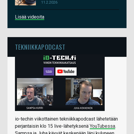
11.2.2026
Lisää videoita
TEKNIIKKAPODCAST
io-techin viikottainen tekniikkapodcast lähetetään
perjantaisin klo 15 live-lähetyksenä
YouTubessa
.
Sampsa ja Juha käyvät keskenään läpi kuluneen