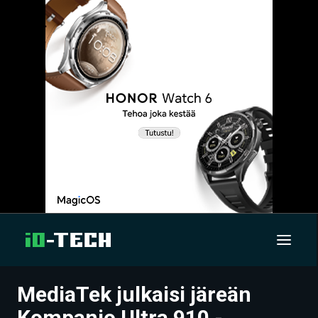
MediaTek julkaisi järeän
UUTISET
Kompanio Ultra 910 -