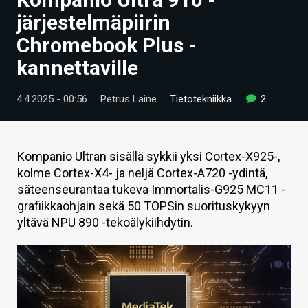
ARTIKKELIT
järjestelmäpiirin
Chromebook Plus -
VIDEOT
kannettaville
TECHBBS
4.4.2025 - 00:56
Petrus Laine
Tietotekniikka
2
TIETOA
HINTA.FI
Kompanio Ultran sisällä sykkii yksi Cortex-X925-,
KAUPPA
kolme Cortex-X4- ja neljä Cortex-A720 -ydintä,
säteenseurantaa tukeva Immortalis-G925 MC11 -
VAIHDA TEEMA
grafiikkaohjain sekä 50 TOPSin suorituskykyyn
yltävä NPU 890 -tekoälykiihdytin.
HAKU