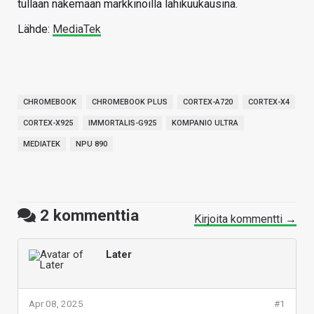
tullaan näkemään markkinoilla lähikuukausina.
Lähde:
MediaTek
CHROMEBOOK
CHROMEBOOK PLUS
CORTEX-A720
CORTEX-X4
CORTEX-X925
IMMORTALIS-G925
KOMPANIO ULTRA
MEDIATEK
NPU 890
2
kommenttia
Kirjoita kommentti →
Later
Apr 08, 2025
#1