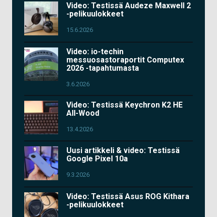
Video: Testissä Audeze Maxwell 2
-pelikuulokkeet
15.6.2026
Video: io-techin
messuosastoraportit Computex
2026 -tapahtumasta
3.6.2026
Video: Testissä Keychron K2 HE
All-Wood
13.4.2026
Uusi artikkeli & video: Testissä
Google Pixel 10a
9.3.2026
Video: Testissä Asus ROG Kithara
-pelikuulokkeet