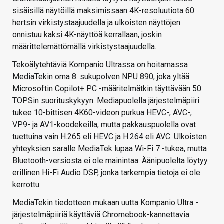
sisäisillä näytöillä maksimissaan 4K-resoluutiota 60
hertsin virkistystaajuudella ja ulkoisten näyttöjen
onnistuu kaksi 4K-näyttöä kerrallaan, joskin
määrittelemättömällä virkistystaajuudella.
Tekoälytehtäviä Kompanio Ultrassa on hoitamassa
MediaTekin oma 8. sukupolven NPU 890, joka yltää
Microsoftin Copilot+ PC -määritelmätkin täyttävään 50
TOPSin suorituskykyyn. Mediapuolella järjestelmäpiiri
tukee 10-bittisen 4K60-videon purkua HEVC-, AVC-,
VP9- ja AV1-koodekeilla, mutta pakkauspuolella ovat
tuettuina vain H.265 eli HEVC ja H.264 eli AVC. Ulkoisten
yhteyksien saralle MediaTek lupaa Wi-Fi 7 -tukea, mutta
Bluetooth-versiosta ei ole mainintaa. Äänipuolelta löytyy
erillinen Hi-Fi Audio DSP, jonka tarkempia tietoja ei ole
kerrottu.
MediaTekin tiedotteen mukaan uutta Kompanio Ultra -
järjestelmäpiiriä käyttäviä Chromebook-kannettavia