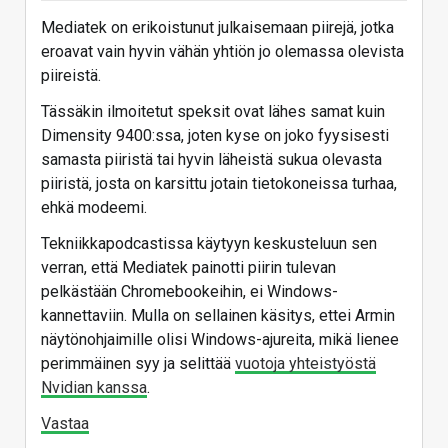
Mediatek on erikoistunut julkaisemaan piirejä, jotka
eroavat vain hyvin vähän yhtiön jo olemassa olevista
piireistä.
Tässäkin ilmoitetut speksit ovat lähes samat kuin
Dimensity 9400:ssa, joten kyse on joko fyysisesti
samasta piiristä tai hyvin läheistä sukua olevasta
piiristä, josta on karsittu jotain tietokoneissa turhaa,
ehkä modeemi.
Tekniikkapodcastissa käytyyn keskusteluun sen
verran, että Mediatek painotti piirin tulevan
pelkästään Chromebookeihin, ei Windows-
kannettaviin. Mulla on sellainen käsitys, ettei Armin
näytönohjaimille olisi Windows-ajureita, mikä lienee
perimmäinen syy ja selittää
vuotoja yhteistyöstä
Nvidian kanssa
.
Vastaa