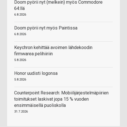
Doom pyörii nyt (melkein) myös Commodore
64:llä
6.8.2026
Doom pyörii nyt myös Paintissa
6.8.2026
Keychron kehittää avoimen lähdekoodin
firmwarea pelihiiriin
5.8.2026
Honor uudisti logonsa
5.8.2026
Counterpoint Research: Mobiilijärjestelmäpiirien
toimitukset laskivat jopa 15 % vuoden
ensimmäisellä puoliskolla
31.7.2026