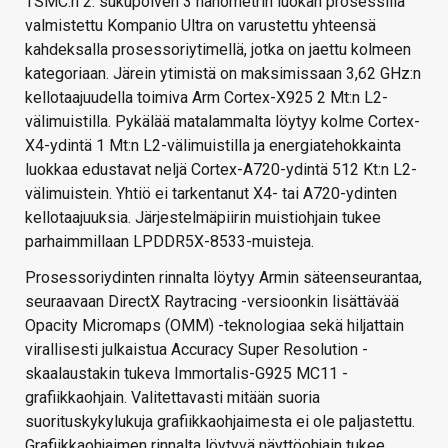
TSMC:n 2. sukupolven 3 nanometrin luokan prosessilla
valmistettu Kompanio Ultra on varustettu yhteensä
kahdeksalla prosessoriytimellä, jotka on jaettu kolmeen
kategoriaan. Järein ytimistä on maksimissaan 3,62 GHz:n
kellotaajuudella toimiva Arm Cortex-X925 2 Mt:n L2-
välimuistilla. Pykälää matalammalta löytyy kolme Cortex-
X4-ydintä 1 Mt:n L2-välimuistilla ja energiatehokkainta
luokkaa edustavat neljä Cortex-A720-ydintä 512 Kt:n L2-
välimuistein. Yhtiö ei tarkentanut X4- tai A720-ydinten
kellotaajuuksia. Järjestelmäpiirin muistiohjain tukee
parhaimmillaan LPDDR5X-8533-muisteja.
Prosessoriydinten rinnalta löytyy Armin säteenseurantaa,
seuraavaan DirectX Raytracing -versioonkin lisättävää
Opacity Micromaps (OMM) -teknologiaa sekä hiljattain
virallisesti julkaistua Accuracy Super Resolution -
skaalaustakin tukeva Immortalis-G925 MC11 -
grafiikkaohjain. Valitettavasti mitään suoria
suorituskykylukuja grafiikkaohjaimesta ei ole paljastettu.
Grafiikkaohjaimen rinnalta löytyvä näyttöohjain tukee