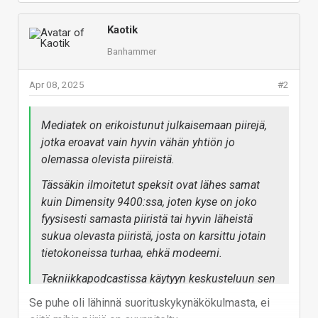
Kaotik
Banhammer
Apr 08, 2025
#2
Mediatek on erikoistunut julkaisemaan piirejä,
jotka eroavat vain hyvin vähän yhtiön jo
olemassa olevista piireistä.
Tässäkin ilmoitetut speksit ovat lähes samat
kuin Dimensity 9400:ssa, joten kyse on joko
fyysisesti samasta piiristä tai hyvin läheistä
sukua olevasta piiristä, josta on karsittu jotain
tietokoneissa turhaa, ehkä modeemi.
Tekniikkapodcastissa käytyyn keskusteluun sen
verran, että Mediatek painotti piirin tulevan
Se puhe oli lähinnä suorituskykynäkökulmasta, ei
pelkästään Chromebookeihin, ei Windows-