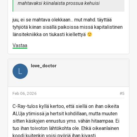
mahtavaksi kiinalaista prossua kehuisi
juu, ei se mahtava olekkaan... mut mahd. täyttää
tyhjiötä kiinan sisällä paikoissa missä kapitalistinen
länsitekniikka on tiukasti kiellettyä
Vastaa
love_doctor
L
Feb 06, 2026
#5
C-Ray-tulos kyllä kertoo, että siellä on ihan oikeita
ALUja ytimissä ja hertsit kohdillaan, mutta muuten
sitten käskyjen ennustus yms. vähän hitaampaa. Ei
tuo ihan toivoton lähtökohta ole. Ehkä oikeanlainen
koodi kuitenkin voisi pyöriä ihan kivasti.