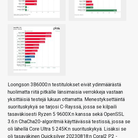
Loongson 3B6000:n testitulokset eivät ydinmäärästä
huolimatta riitä pitkälle länsimaisia verrokkeja vastaan
yksittäisiä testejä lukuun ottamatta. Menestyksettäintä
suorituskykyä se tarjosi C-Rayssä, jossa se kilpaili
tasaväkisesti Ryzen 5 9600X:n kanssa sekä OpenSSL
3.6:n ChaCha20-algoritmiä käyttävässä testissä, jossa se
oli lähellä Core Ultra 5 245K:n suorituskykyä. Lisäksi se
oli tasaväkinen Quicksilver 20230818:n Coral2 P2 -