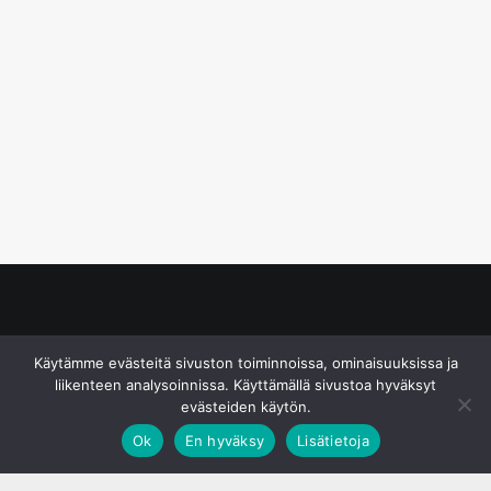
© S&J Media Oy
Käytämme evästeitä sivuston toiminnoissa, ominaisuuksissa ja
liikenteen analysoinnissa. Käyttämällä sivustoa hyväksyt
evästeiden käytön.
Ok
En hyväksy
Lisätietoja
;