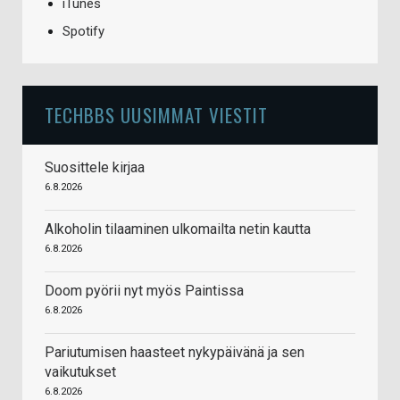
iTunes
Spotify
TECHBBS UUSIMMAT VIESTIT
Suosittele kirjaa
6.8.2026
Alkoholin tilaaminen ulkomailta netin kautta
6.8.2026
Doom pyörii nyt myös Paintissa
6.8.2026
Pariutumisen haasteet nykypäivänä ja sen
vaikutukset
6.8.2026