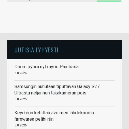
UUTISIA LYHYESTI
Doom pyörii nyt myös Paintissa
6.8.2026
Samsungin huhutaan tiputtavan Galaxy S27
Ultrasta neljännen takakameran pois
6.8.2026
Keychron kehittää avoimen lähdekoodin
firmwarea pelihiiriin
5.8.2026