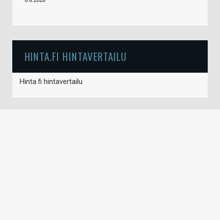
6.8.2026
HINTA.FI HINTAVERTAILU
Hinta.fi hintavertailu