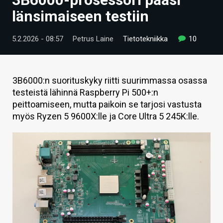
ARTIKKELIT
länsimaiseen testiin
VIDEOT
5.2.2026 - 08:57
Petrus Laine
Tietotekniikka
10
TECHBBS
TIETOA
3B6000:n suorituskyky riitti suurimmassa osassa
testeistä lähinnä Raspberry Pi 500+:n
HINTA.FI
peittoamiseen, mutta paikoin se tarjosi vastusta
myös Ryzen 5 9600X:lle ja Core Ultra 5 245K:lle.
KAUPPA
VAIHDA TEEMA
HAKU