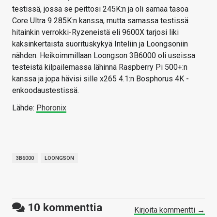
testissä, jossa se peittosi 245K:n ja oli samaa tasoa
Core Ultra 9 285K:n kanssa, mutta samassa testissä
hitainkin verrokki-Ryzeneistä eli 9600X tarjosi liki
kaksinkertaista suorituskykyä Inteliin ja Loongsoniin
nähden. Heikoimmillaan Loongson 3B6000 oli useissa
testeistä kilpailemassa lähinnä Raspberry Pi 500+:n
kanssa ja jopa hävisi sille x265 4.1:n Bosphorus 4K -
enkoodaustestissä.
Lähde:
Phoronix
3B6000
LOONGSON
10
kommenttia
Kirjoita kommentti →