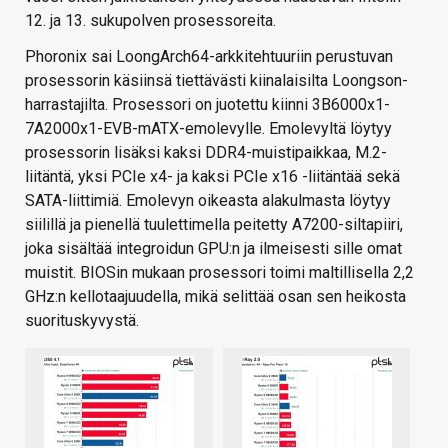
12. ja 13. sukupolven prosessoreita.
Phoronix sai LoongArch64-arkkitehtuuriin perustuvan
prosessorin käsiinsä tiettävästi kiinalaisilta Loongson-
harrastajilta. Prosessori on juotettu kiinni 3B6000x1-
7A2000x1-EVB-mATX-emolevylle. Emolevyltä löytyy
prosessorin lisäksi kaksi DDR4-muistipaikkaa, M.2-
liitäntä, yksi PCIe x4- ja kaksi PCIe x16 -liitäntää sekä
SATA-liittimiä. Emolevyn oikeasta alakulmasta löytyy
siilillä ja pienellä tuulettimella peitetty A7200-siltapiiri,
joka sisältää integroidun GPU:n ja ilmeisesti sille omat
muistit. BIOSin mukaan prosessori toimi maltillisella 2,2
GHz:n kellotaajuudella, mikä selittää osan sen heikosta
suorituskyvystä.