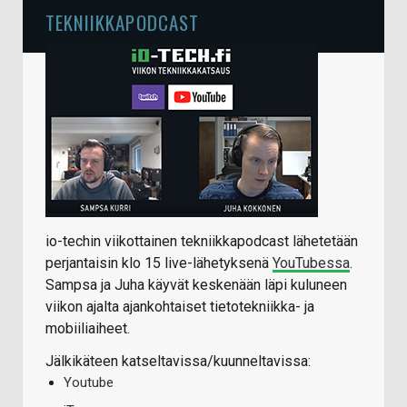
TEKNIIKKAPODCAST
io-techin viikottainen tekniikkapodcast lähetetään
perjantaisin klo 15 live-lähetyksenä
YouTubessa
.
Sampsa ja Juha käyvät keskenään läpi kuluneen
viikon ajalta ajankohtaiset tietotekniikka- ja
mobiiliaiheet.
Jälkikäteen katseltavissa/kuunneltavissa:
Youtube