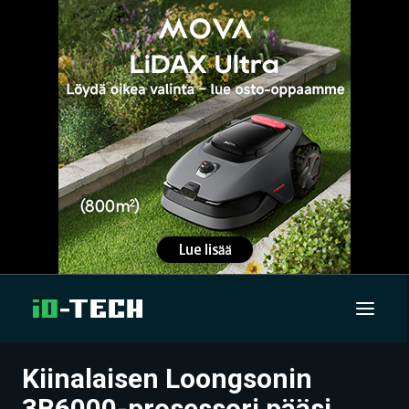
Kiinalaisen Loongsonin
UUTISET
3B6000-prosessori pääsi