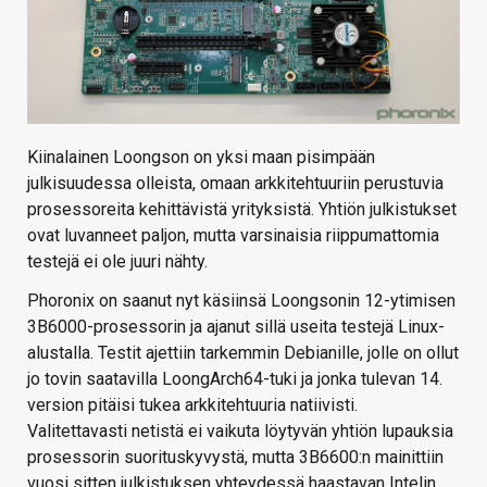
Kiinalainen Loongson on yksi maan pisimpään
julkisuudessa olleista, omaan arkkitehtuuriin perustuvia
prosessoreita kehittävistä yrityksistä. Yhtiön julkistukset
ovat luvanneet paljon, mutta varsinaisia riippumattomia
testejä ei ole juuri nähty.
Phoronix on saanut nyt käsiinsä Loongsonin 12-ytimisen
3B6000-prosessorin ja ajanut sillä useita testejä Linux-
alustalla. Testit ajettiin tarkemmin Debianille, jolle on ollut
jo tovin saatavilla LoongArch64-tuki ja jonka tulevan 14.
version pitäisi tukea arkkitehtuuria natiivisti.
Valitettavasti netistä ei vaikuta löytyvän yhtiön lupauksia
prosessorin suorituskyvystä, mutta 3B6600:n mainittiin
vuosi sitten julkistuksen yhteydessä haastavan Intelin