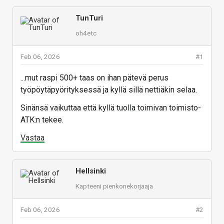
TunTuri
oh4etc
Feb 06, 2026
#1
...mut raspi 500+ taas on ihan pätevä perus
työpöytäpyörityksessä ja kyllä sillä nettiäkin selaa.
Sinänsä vaikuttaa että kyllä tuolla toimivan toimisto-
ATK:n tekee.
Vastaa
Hellsinki
Kapteeni pienkonekorjaaja
Feb 06, 2026
#2