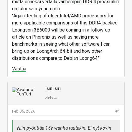
mutta onneksi vertailu vanhempiin DDR 4 prossuihin
on tulossa myöhemmin:
"Again, testing of older Intel/AMD processors for
more applicable comparisons of this DDR4-backed
Loongson 3B6000 will be coming in a follow-up
article on Phoronix as well as having more
benchmarks in seeing what other software I can
bring-up on LoongArch 64-bit and how other
distributions compare to Debian Loong64."
Vastaa
TunTuri
oh4etc
Feb 06, 2026
#4
Niin pyörittää 15v wanha rautakin. Ei nyt kovin