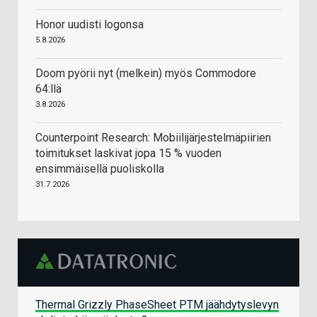
Honor uudisti logonsa
5.8.2026
Doom pyörii nyt (melkein) myös Commodore
64:llä
3.8.2026
Counterpoint Research: Mobiilijärjestelmäpiirien
toimitukset laskivat jopa 15 % vuoden
ensimmäisellä puoliskolla
31.7.2026
Thermal Grizzly PhaseSheet PTM jäähdytyslevyn