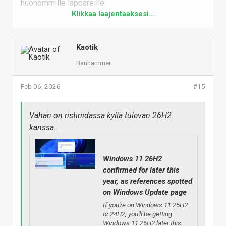
huonommille läppäreille.
www.windowslatest.com
Klikkaa laajentaaksesi...
Lisään ikuisesti kirotun Powerpointin valitusten
One of the most notable and probably
listalle. Koko softa on mitä on, eikä Copilotin
controversial changes could be Copilot in File
tarvitsisi standardeilla pohjilla kokoajan kysellä että
Kaotik
Explorer.
laitetaanko tekoälyn tuottamaa materiaalia väliin.
Banhammer
The second biggest change is a new Windows
Alkaa tuntumaan sovitulta hommalta
Search experience powered by Copilot, called
rautavalmistajien kanssa, kun Officea ei vaan voi
Feb 06, 2026
#15
“Ask Copilot.”
enää pyörittää millään kehnommalla koneella.
Vastaa
Vähän on ristiriidassa kyllä tulevan 26H2
kanssa...
Windows 11 26H2
confirmed for later this
year, as references spotted
on Windows Update page
If you're on Windows 11 25H2
or 24H2, you'll be getting
Windows 11 26H2 later this