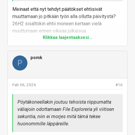
year, likely around October
Meinaat että nyt tehdyt päätökset ehtisivät
2026.
muuttamaan jo pitkään työn alla ollutta päivitystä?
26H2 sisältökin ehtii moneen kertaan vielä
muuttumaan ennen oikeaa julkaisua.
www.windowslatest.com
Klikkaa laajentaaksesi...
Vastaa
One of the most notable and probably
controversial changes could be Copilot in File
pomk
P
Explorer.
The second biggest change is a new Windows
Search experience powered by Copilot, called
“Ask Copilot.”
Feb 06, 2026
#16
Pöytäkoneellakin joutuu tehoista riippumatta
väliajoin odottamaan File Exploreria yli viitisen
sekuntia, niin ei morjes mitä tämä tekee
huonommille läppäreille.