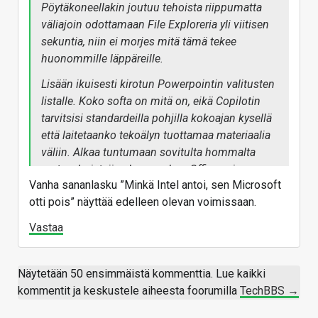
Pöytäkoneellakin joutuu tehoista riippumatta
väliajoin odottamaan File Exploreria yli viitisen
sekuntia, niin ei morjes mitä tämä tekee
huonommille läppäreille.
Lisään ikuisesti kirotun Powerpointin valitusten
listalle. Koko softa on mitä on, eikä Copilotin
tarvitsisi standardeilla pohjilla kokoajan kysellä
että laitetaanko tekoälyn tuottamaa materiaalia
väliin. Alkaa tuntumaan sovitulta hommalta
rautavalmistajien kanssa, kun Officea ei vaan
Vanha sananlasku ”Minkä Intel antoi, sen Microsoft
voi enää pyörittää millään kehnommalla
otti pois” näyttää edelleen olevan voimissaan.
koneella.
Vastaa
Näytetään 50 ensimmäistä kommenttia. Lue kaikki
kommentit ja keskustele aiheesta foorumilla
TechBBS →