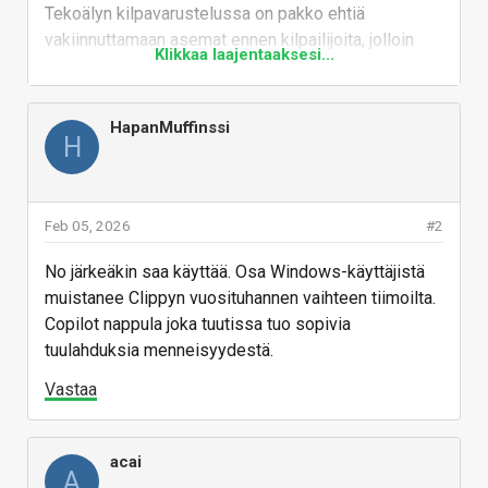
Tekoälyn kilpavarustelussa on pakko ehtiä
vakiinnuttamaan asemat ennen kilpailijoita, jolloin
Klikkaa laajentaaksesi...
ominaisuudet pitää tuoda tarjolle keskeneräisinä.
Käyttäjät kannattaa yrittää lukita ensimmäiseen
alustaan, kun yksityisyysriski voisi hiukan nostaa
HapanMuffinssi
H
heidän kynnystä jakaa samat tiedot myös seuraavan
alustan kanssa. Siksi muutos on niin nopea ja
aggressiivinen ja aiheuttaa muutosvastarintaa.
Feb 05, 2026
#2
Itse arvelen että tekoäly on valtava tuottavuusloikka,
jonka vieminen maaliin kestää 5-15 v ja senkin
No järkeäkin saa käyttää. Osa Windows-käyttäjistä
jälkeen sen kehitys jatkuu. Käytän tekoälyä nyt
muistanee Clippyn vuosituhannen vaihteen tiimoilta.
mahdollisimman paljon jotta olisin askeleen edellä.
Copilot nappula joka tuutissa tuo sopivia
tuulahduksia menneisyydestä.
Vastaa
Vastaa
acai
A