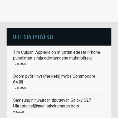
UUTISIA LYHYESTI
Tim Culpan: Applella on miljardin edestä iPhone-
puhelinten siruja odottamassa muistipiirejä
10.8.2026
Doom pyörii nyt (melkein) myös Commodore
64:llä
10.8.2026
Samsungin huhutaan tiputtavan Galaxy S27
Ultrasta neljännen takakameran pois
9.8.2026