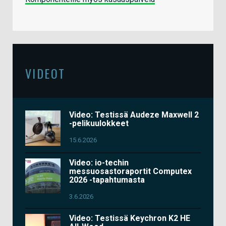
VIDEOT
Video: Testissä Audeze Maxwell 2
-pelikuulokkeet
15.6.2026
Video: io-techin
messuosastoraportit Computex
2026 -tapahtumasta
3.6.2026
Video: Testissä Keychron K2 HE