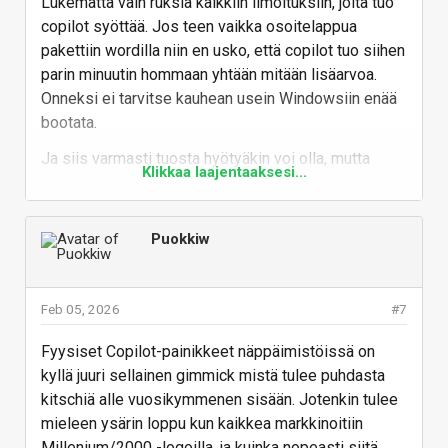
Lukematta vain ruksia kaikkiin ilmoituksiin, joita tuo
copilot syöttää. Jos teen vaikka osoitelappua
pakettiin wordilla niin en usko, että copilot tuo siihen
parin minuutin hommaan yhtään mitään lisäarvoa.
Onneksi ei tarvitse kauhean usein Windowsiin enää
bootata.
Ja siis varmasti tuosta hyötyäkin voi olla, mutta
Klikkaa laajentaaksesi...
käyttäjän pitäisi itse saada valita, koska sitä haluaa
käyttää. Ei niin, että se moderni klemmari piipittää
jatkuvasti ympäri ruutua arvauksineen, että mitä
Puokkiw
mahdollisesti haluaisin tehdä.
Vastaa
Feb 05, 2026
#7
Fyysiset Copilot-painikkeet näppäimistöissä on
kyllä juuri sellainen gimmick mistä tulee puhdasta
kitschiä alle vuosikymmenen sisään. Jotenkin tulee
mieleen ysärin loppu kun kaikkea markkinoitiin
Millenium/2000 -logoilla, ja kuinka nopeasti siitä