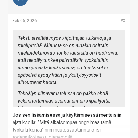
Feb 05, 2026
#3
Teksti sisältää myös kirjoittajan tulkintoja ja
mielipiteitä. Minusta se on ainakin osittain
mielipidekirjoitus, jonka taustalla on huoli siitä,
että tekoäly tunkee päivittäisiin työkaluihin
ilman yhteistä keskustelua, on toistaiseksi
epäselvä hyödyiltään ja yksityisyysriskit
aiheuttavat huolta.
Tekoälyn kilpavarustelussa on pakko ehtiä
vakiinnuttamaan asemat ennen kilpailijoita,
jolloin ominaisuudet pitää tuoda tarjolle
Jos sen lisäämisessä ja käyttämisessä mentäisiin
keskeneräisinä. Käyttäjät kannattaa yrittää lukita
ajatuksella: ”Mitä aikaisempaa ongelmaa tämä
ensimmäiseen alustaan, kun yksityisyysriski
työkalu korjaa” niin muutosvastarinta olisi
voisi hiukan nostaa heidän kynnystä jakaa
todennäköisesti pienempää.
samat tiedot myös seuraavan alustan kanssa.