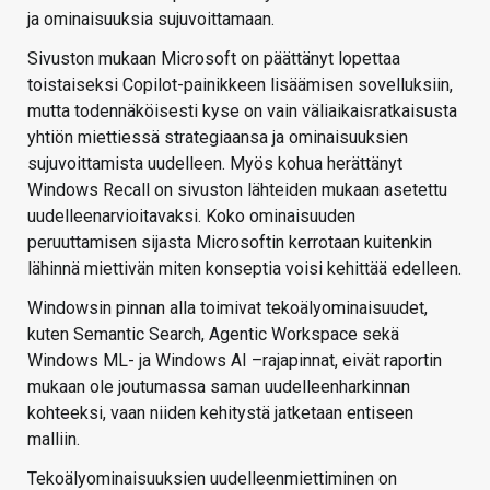
ja ominaisuuksia sujuvoittamaan.
Sivuston mukaan Microsoft on päättänyt lopettaa
toistaiseksi Copilot-painikkeen lisäämisen sovelluksiin,
mutta todennäköisesti kyse on vain väliaikaisratkaisusta
yhtiön miettiessä strategiaansa ja ominaisuuksien
sujuvoittamista uudelleen. Myös kohua herättänyt
Windows Recall on sivuston lähteiden mukaan asetettu
uudelleenarvioitavaksi. Koko ominaisuuden
peruuttamisen sijasta Microsoftin kerrotaan kuitenkin
lähinnä miettivän miten konseptia voisi kehittää edelleen.
Windowsin pinnan alla toimivat tekoälyominaisuudet,
kuten Semantic Search, Agentic Workspace sekä
Windows ML- ja Windows AI –rajapinnat, eivät raportin
mukaan ole joutumassa saman uudelleenharkinnan
kohteeksi, vaan niiden kehitystä jatketaan entiseen
malliin.
Tekoälyominaisuuksien uudelleenmiettiminen on