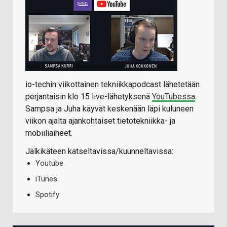
io-techin viikottainen tekniikkapodcast lähetetään
perjantaisin klo 15 live-lähetyksenä
YouTubessa
.
Sampsa ja Juha käyvät keskenään läpi kuluneen
viikon ajalta ajankohtaiset tietotekniikka- ja
mobiiliaiheet.
Jälkikäteen katseltavissa/kuunneltavissa:
Youtube
iTunes
Spotify