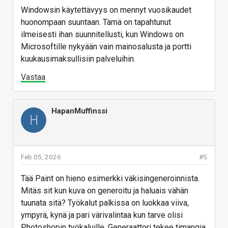
sen lähteenä käyttämää artikkelia ja tarkistaa, että
Windowsin käytettävyys on mennyt vuosikaudet
eihän se vaan hallusinoidut jotakin olennaista
huonompaan suuntaan. Tämä on tapahtunut
sisäistä käytäntöä.
ilmeisesti ihan suunnitellusti, kun Windows on
Microsoftille nykyään vain mainosalusta ja portti
Ei liene yllätys, että tällä hetkellä suurin osa käyttää
kuukausimaksullisiin palveluihin.
vanhaa KB:ta ja toivotaan, että käytäntö ei ole sen
jälkeen muuttunut, koska työn ohella ei ole aikaa
Vastaa
tuhlata minuuttia paria asiaan, joka aiemmin vei ehkä
20 sekuntia.
HapanMuffinssi
H
Ihan hyvä jos Microsoft jatkossa vähän harkitsee,
että onko sillä oikeasti funktiota ja parantaako se
mitään, koska AI-hypessä jokapaikkaan väkisin
tungettu AI todennäköisesti johtaa siihen, että
Feb 05, 2026
#5
lopulta kukaan ei tahdo käyttää sitä edes silloin kun
Tää Paint on hieno esimerkki väkisingeneroinnista.
se olisi hyödyllinen.
Mitäs sit kun kuva on generoitu ja haluais vähän
En olisi uskonut, että minun tulisi joskus ikävä ”big
tuunata sitä? Työkalut palkissa on luokkaa viiva,
data -hypeä”, koska yleensä silloin toteutetut asiat
ympyrä, kynä ja pari värivalintaa kun tarve olisi
eivät haitanneet tuottavuutta päivittäisessä työssä.
Photoshopin työkaluille. Generaattori tekee timangia