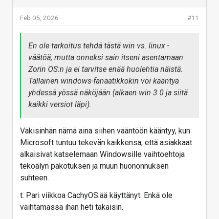
Feb 05, 2026
#11
En ole tarkoitus tehdä tästä win vs. linux -
väätöä, mutta onneksi sain itseni asentamaan
Zorin OS:n ja ei tarvitse enää huolehtia näistä.
Tällainen windows-fanaatikkokin voi kääntyä
yhdessä yössä näköjään (alkaen win 3.0 ja siitä
kaikki versiot läpi).
Väkisinhän nämä aina siihen vääntöön kääntyy, kun
Microsoft tuntuu tekevän kaikkensa, että asiakkaat
alkaisivat katselemaan Windowsille vaihtoehtoja
tekoälyn pakotuksen ja muun huononnuksen
suhteen.
t. Pari viikkoa CachyOS:ää käyttänyt. Enkä ole
vaihtamassa ihan heti takaisin.