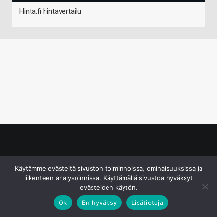
Hinta.fi hintavertailu
© S&J Media Oy
Käytämme evästeitä sivuston toiminnoissa, ominaisuuksissa ja
liikenteen analysoinnissa. Käyttämällä sivustoa hyväksyt
evästeiden käytön.
Ok
En hyväksy
Lisätietoja