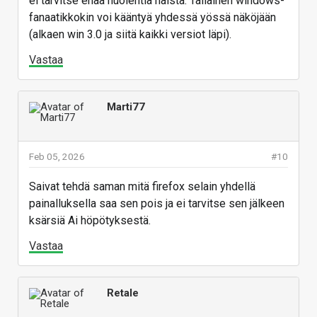
ei tarvitse enää huolehtia näistä. Tällainen windows-
fanaatikkokin voi kääntyä yhdessä yössä näköjään
(alkaen win 3.0 ja siitä kaikki versiot läpi).
Vastaa
Marti77
Feb 05, 2026
#10
Saivat tehdä saman mitä firefox selain yhdellä
painalluksella saa sen pois ja ei tarvitse sen jälkeen
ksärsiä Ai höpötyksestä.
Vastaa
Retale