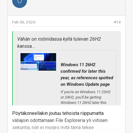
O
Feb 06, 2026
#14
Vähän on ristiriidassa kyllä tulevan 26H2
kanssa...
Windows 11 26H2
confirmed for later this
year, as references spotted
on Windows Update page
If you're on Windows 11 25H2
or 24H2, you'll be getting
Windows 11 26H2 later this
year, likely around October
Pöytäkoneellakin joutuu tehoista riippumatta
2026.
väliajoin odottamaan File Exploreria yli viitisen
sekuntia, niin ei morjes mitä tämä tekee