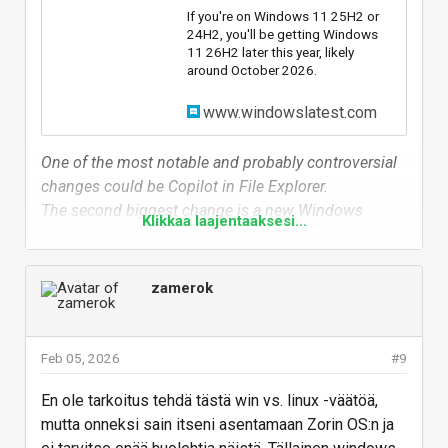
If you're on Windows 11 25H2 or
24H2, you'll be getting Windows
11 26H2 later this year, likely
around October 2026.
www.windowslatest.com
One of the most notable and probably controversial
changes could be Copilot in File Explorer.
The second biggest change is a new Windows
Klikkaa laajentaaksesi...
Search experience powered by Copilot, called “Ask
Copilot.”
zamerok
Vastaa
Feb 05, 2026
#9
En ole tarkoitus tehdä tästä win vs. linux -väätöä,
mutta onneksi sain itseni asentamaan Zorin OS:n ja