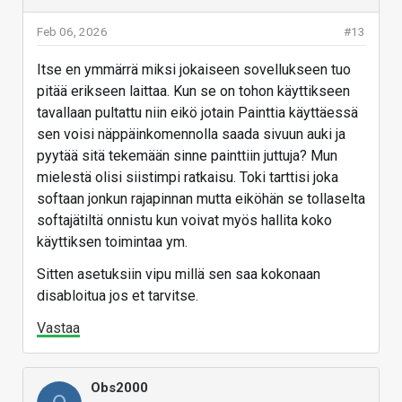
Feb 06, 2026
#13
Itse en ymmärrä miksi jokaiseen sovellukseen tuo
pitää erikseen laittaa. Kun se on tohon käyttikseen
tavallaan pultattu niin eikö jotain Painttia käyttäessä
sen voisi näppäinkomennolla saada sivuun auki ja
pyytää sitä tekemään sinne painttiin juttuja? Mun
mielestä olisi siistimpi ratkaisu. Toki tarttisi joka
softaan jonkun rajapinnan mutta eiköhän se tollaselta
softajätiltä onnistu kun voivat myös hallita koko
käyttiksen toimintaa ym.
Sitten asetuksiin vipu millä sen saa kokonaan
disabloitua jos et tarvitse.
Vastaa
Obs2000