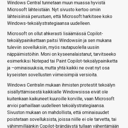
Windows Central tunnetaan muun muassa hyvistä
Microsoft lähteistään. Nyt sivusto kertoo omiin
lähteisiinsä perustuen, että Microsoft harkitsee koko
Windows-tekoälystrategiaansa uudelleen.
Microsoft on ollut ahkerasti lisäämässä Copilot-
tekoälypainikettaan paitsi Windowsiin ja sen mukana
tuleviin sovelluksiin, myös rautapuolella uusiin
näppäimistöihin. Moni on kyseenalaistanut, tarvitseeko
esimerkiksi Notepad tai Paint Copilot-tekoälypainiketta
ja –ominaisuuksia, mutta yhtä kaikki ne ovat nyt osa
kyseisten sovellusten viimeisimpiä versioita.
Windows Centralin mukaan ihmisten protestit tekoälyn
sisällyttämisestä kaikkialle Windowsissa eivät ole
kuitenkaan kaikuneet kuuroille korville, vaan Microsoft
arvioi parhaillaan uudelleen tekoälystrategiaansa.
Sivuston mukaan on mahdollista, että ominaisuudet
poistetaan sovelluksista, joissa niille ei ole tarvetta, tai
vähimmilläänkin Copilot-brändäystä tullaan vähentämään