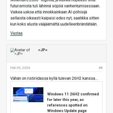
futurismista tuli lähinnä söpöä vanhentumisessaan.
Vaikea uskoa että innokkainkaan AI-pöhisijä
sellaista oikeasti kaipaisi edes nyt, saatikka sitten
kun koko alusta vääjäämättä uudelleenbrändätään.
Vastaa
=JP=
Feb 05, 2026
#8
Vähän on ristiriidassa kyllä tulevan 26H2 kanssa...
Windows 11 26H2 confirmed
for later this year, as
references spotted on
Windows Update page