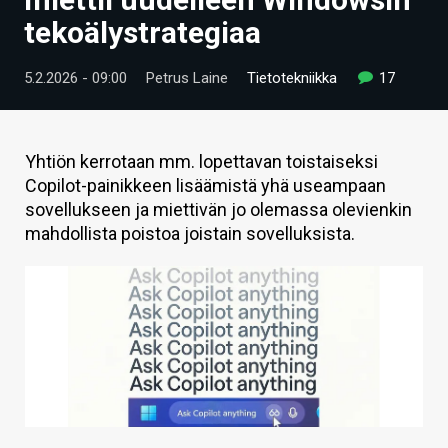
ARTIKKELIT
tekoälystrategiaa
VIDEOT
5.2.2026 - 09:00
Petrus Laine
Tietotekniikka
17
TECHBBS
TIETOA
Yhtiön kerrotaan mm. lopettavan toistaiseksi
Copilot-painikkeen lisäämistä yhä useampaan
HINTA.FI
sovellukseen ja miettivän jo olemassa olevienkin
mahdollista poistoa joistain sovelluksista.
KAUPPA
VAIHDA TEEMA
HAKU