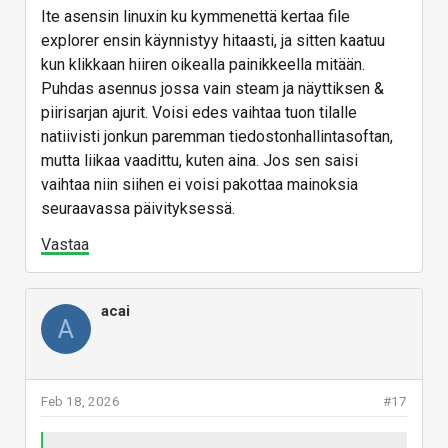
Ite asensin linuxin ku kymmenettä kertaa file
explorer ensin käynnistyy hitaasti, ja sitten kaatuu
kun klikkaan hiiren oikealla painikkeella mitään.
Puhdas asennus jossa vain steam ja näyttiksen &
piirisarjan ajurit. Voisi edes vaihtaa tuon tilalle
natiivisti jonkun paremman tiedostonhallintasoftan,
mutta liikaa vaadittu, kuten aina. Jos sen saisi
vaihtaa niin siihen ei voisi pakottaa mainoksia
seuraavassa päivityksessä.
Vastaa
acai
A
Feb 18, 2026
#17