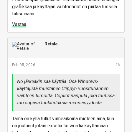
grafiikkaa ja käyttäjän vaihtoehdot on piirtää tussilla
tiiliseinään.
Vastaa
Vastaa
Retale
Feb 05, 2026
#6
No järkeäkin saa käyttää. Osa Windows-
käyttäjistä muistanee Clippyn vuosituhannen
vaihteen tiimoilta. Copilot nappula joka tuutissa
tuo sopivia tuulahduksia menneisyydestä.
Tämä on kyllä tullut viimeaikoina mieleen aina, kun
on joutunut jotain exceliä tai wordia käyttämään.