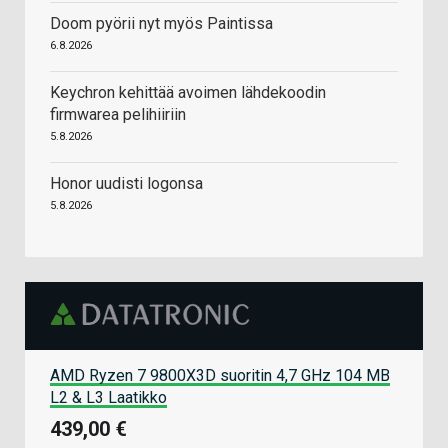
Doom pyörii nyt myös Paintissa
6.8.2026
Keychron kehittää avoimen lähdekoodin
firmwarea pelihiiriin
5.8.2026
Honor uudisti logonsa
5.8.2026
AMD Ryzen 7 9800X3D suoritin 4,7 GHz 104 MB
L2 & L3 Laatikko
439,00 €