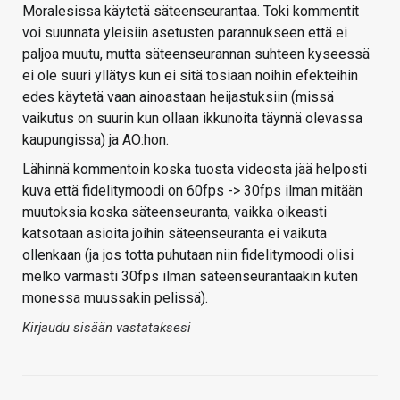
Moralesissa käytetä säteenseurantaa. Toki kommentit
voi suunnata yleisiin asetusten parannukseen että ei
paljoa muutu, mutta säteenseurannan suhteen kyseessä
ei ole suuri yllätys kun ei sitä tosiaan noihin efekteihin
edes käytetä vaan ainoastaan heijastuksiin (missä
vaikutus on suurin kun ollaan ikkunoita täynnä olevassa
kaupungissa) ja AO:hon.
Lähinnä kommentoin koska tuosta videosta jää helposti
kuva että fidelitymoodi on 60fps -> 30fps ilman mitään
muutoksia koska säteenseuranta, vaikka oikeasti
katsotaan asioita joihin säteenseuranta ei vaikuta
ollenkaan (ja jos totta puhutaan niin fidelitymoodi olisi
melko varmasti 30fps ilman säteenseurantaakin kuten
monessa muussakin pelissä).
Kirjaudu sisään vastataksesi