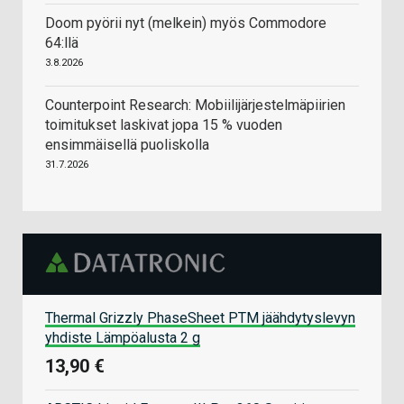
Doom pyörii nyt (melkein) myös Commodore
64:llä
3.8.2026
Counterpoint Research: Mobiilijärjestelmäpiirien
toimitukset laskivat jopa 15 % vuoden
ensimmäisellä puoliskolla
31.7.2026
Thermal Grizzly PhaseSheet PTM jäähdytyslevyn
yhdiste Lämpöalusta 2 g
13,90 €