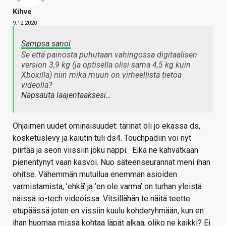
Kihve
9.12.2020
Sampsa sanoi
Se että painosta puhutaan vahingossa digitaalisen
version 3,9 kg (ja optisella olisi sama 4,5 kg kuin
Xboxilla) niin mikä muun on virheellistä tietoa
videolla?
Napsauta laajentaaksesi…
Ohjaimen uudet ominaisuudet: tärinät oli jo ekassa ds,
kosketuslevy ja kaiutin tuli ds4. Touchpadiin voi nyt
piirtää ja seon viissiin joku nappi.
Eikä ne kahvatkaan
pienentynyt vaan kasvoi. Nuo säteenseurannat meni ihan
ohitse. Vähemmän mutuilua enemmän asioiden
varmistamista, ’ehkä’ ja ’en ole varma’ on turhan yleistä
näissä io-tech videoissa. Vitsillähän te näitä teette
etupäässä joten en vissiin kuulu kohderyhmään, kun en
ihan huomaa missä kohtaa läpät alkaa, oliko ne kaikki? Ei