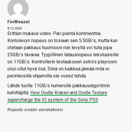
FinWeazel
8.12.2020
Erittäin mukava video. Pari pientä kommenttia.
Kiintolevyn nopeus on tosiaan sen 5.5GB/s, mutta kun
otetaan pakkaus huomioon niin levyltä voi tulla jopa
25GB/s tavaraa. Tyypillinen latausnopeus tekstuureille
on 11GB/s. Kontrollerin testaukseen astro’s playroom
olisi ollut hyvä lisä. Siinä on kaikkea jännää mitä ei
perinteisillä ohjaimilla ole voinut tehdä.
Lähde tuolle 11GB/s numerolle pakkausalgoritmin
kehittäjiltä:
How Oodle Kraken and Oodle Texture
supercharge the IO system of the Sony PS5
Kirjaudu sisään vastataksesi