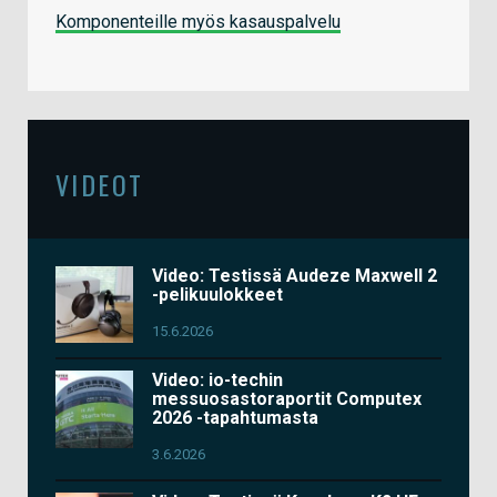
Komponenteille myös kasauspalvelu
VIDEOT
Video: Testissä Audeze Maxwell 2
-pelikuulokkeet
15.6.2026
Video: io-techin
messuosastoraportit Computex
2026 -tapahtumasta
3.6.2026