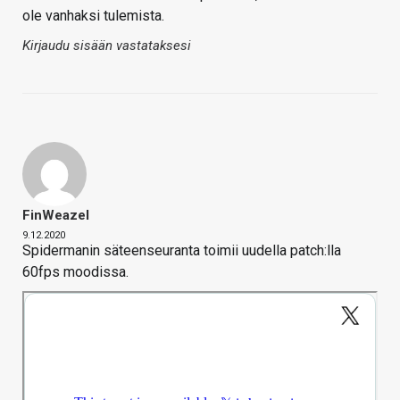
ole vanhaksi tulemista.
Kirjaudu sisään vastataksesi
FinWeazel
9.12.2020
Spidermanin säteenseuranta toimii uudella patch:lla
60fps moodissa.