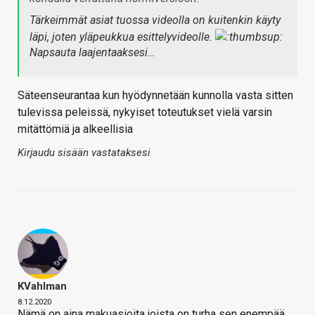
Tärkeimmät asiat tuossa videolla on kuitenkin käyty
läpi, joten yläpeukkua esittelyvideolle.
Napsauta laajentaaksesi…
Säteenseurantaa kun hyödynnetään kunnolla vasta sitten
tulevissa peleissä, nykyiset toteutukset vielä varsin
mitättömiä ja alkeellisia
Kirjaudu sisään vastataksesi
KVahlman
8.12.2020
Nämä on aina makuasioita joista on turha sen enempää