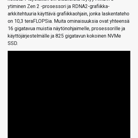
ytiminen Zen 2 -prosessori ja RDNA2-grafiikka-
arkkitehtuuria käyttävä grafiikkaohjain, jonka laskentateho
on 10,3 teraFLOPSia. Muita ominaisuuksia ovat yhteensä
16 gigatavua muistia näytönohjaimelle, prosessorille ja
käyttöjärjestelmälle ja 825 gigatavun kokoinen NVMe
SSD.