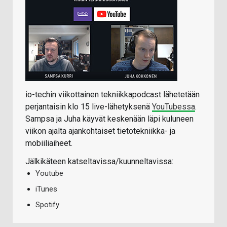
io-techin viikottainen tekniikkapodcast lähetetään
perjantaisin klo 15 live-lähetyksenä
YouTubessa
.
Sampsa ja Juha käyvät keskenään läpi kuluneen
viikon ajalta ajankohtaiset tietotekniikka- ja
mobiiliaiheet.
Jälkikäteen katseltavissa/kuunneltavissa:
Youtube
iTunes
Spotify