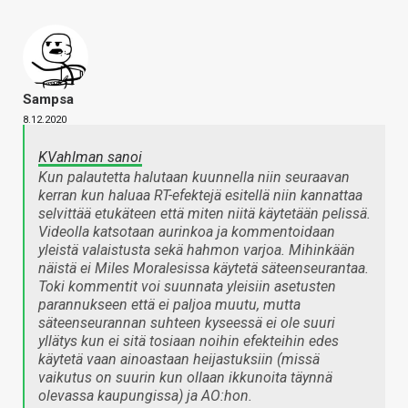
Sampsa
8.12.2020
KVahlman sanoi
Kun palautetta halutaan kuunnella niin seuraavan
kerran kun haluaa RT-efektejä esitellä niin kannattaa
selvittää etukäteen että miten niitä käytetään pelissä.
Videolla katsotaan aurinkoa ja kommentoidaan
yleistä valaistusta sekä hahmon varjoa. Mihinkään
näistä ei Miles Moralesissa käytetä säteenseurantaa.
Toki kommentit voi suunnata yleisiin asetusten
parannukseen että ei paljoa muutu, mutta
säteenseurannan suhteen kyseessä ei ole suuri
yllätys kun ei sitä tosiaan noihin efekteihin edes
käytetä vaan ainoastaan heijastuksiin (missä
vaikutus on suurin kun ollaan ikkunoita täynnä
olevassa kaupungissa) ja AO:hon.