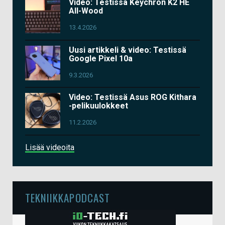
Video: Testissä Keychron K2 HE
All-Wood
13.4.2026
Uusi artikkeli & video: Testissä
Google Pixel 10a
9.3.2026
Video: Testissä Asus ROG Kithara
-pelikuulokkeet
11.2.2026
Lisää videoita
TEKNIIKKAPODCAST