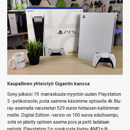
KAUPPA
VAIHDA TEEMA
HAKU
Kaupallinen yhteistyö Gigantin kanssa
Sony julkaisi 19. marraskuuta myyntiin uuden Playstation
5 -pelikonsolin, josta saimme käsiimme optisella 4k Blu-
ray-asemalla varustetun 529 euron hintaisen kalliimman
mallin. Digital Edition -versio on 100 euroa edullisempi,
siitä on jätetty optinen asema pois ja pelit ladataan
netistä. Playstation 5:n sisuksista löytyy AMD:n 8-