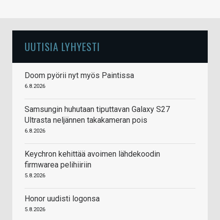
UUTISIA LYHYESTI
Doom pyörii nyt myös Paintissa
6.8.2026
Samsungin huhutaan tiputtavan Galaxy S27
Ultrasta neljännen takakameran pois
6.8.2026
Keychron kehittää avoimen lähdekoodin
firmwarea pelihiiriin
5.8.2026
Honor uudisti logonsa
5.8.2026