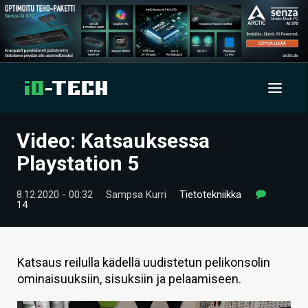
Video: Katsauksessa
UUTISET
Playstation 5
ARTIKKELIT
8.12.2020 - 00:32
Sampsa Kurri
Tietotekniikka
14
VIDEOT
TECHBBS
Katsaus reilulla kädellä uudistetun pelikonsolin
TIETOA
ominaisuuksiin, sisuksiin ja pelaamiseen.
HINTA.FI