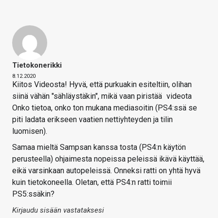
Tietokonerikki
8.12.2020
Kiitos Videosta! Hyvä, että purkuakin esiteltiin, olihan
siinä vähän "sähläystäkin", mikä vaan piristää
videota
Onko tietoa, onko ton mukana mediasoitin (PS4:ssä se
piti ladata erikseen vaatien nettiyhteyden ja tilin
luomisen).
Samaa mieltä Sampsan kanssa tosta (PS4:n käytön
perusteella) ohjaimesta nopeissa peleissä ikävä käyttää,
eikä varsinkaan autopeleissä. Onneksi ratti on yhtä hyvä
kuin tietokoneella. Oletan, että PS4:n ratti toimii
PS5:ssäkin?
Kirjaudu sisään vastataksesi