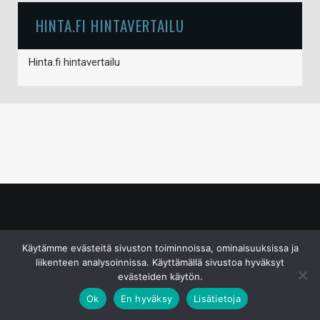
HINTA.FI HINTAVERTAILU
Hinta.fi hintavertailu
© S&J Media Oy
Käytämme evästeitä sivuston toiminnoissa, ominaisuuksissa ja
liikenteen analysoinnissa. Käyttämällä sivustoa hyväksyt
evästeiden käytön.
Ok
En hyväksy
Lisätietoja