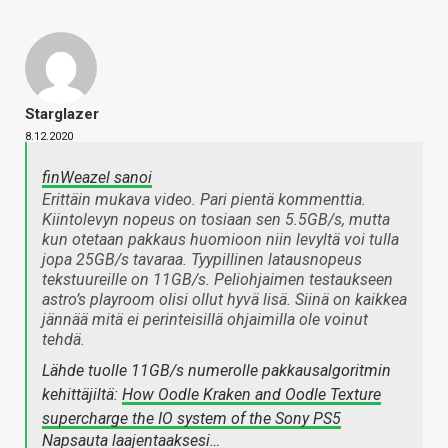
Starglazer
8.12.2020
finWeazel sanoi
Erittäin mukava video. Pari pientä kommenttia.
Kiintolevyn nopeus on tosiaan sen 5.5GB/s, mutta
kun otetaan pakkaus huomioon niin levyltä voi tulla
jopa 25GB/s tavaraa. Tyypillinen latausnopeus
tekstuureille on 11GB/s. Peliohjaimen testaukseen
astro’s playroom olisi ollut hyvä lisä. Siinä on kaikkea
jännää mitä ei perinteisillä ohjaimilla ole voinut
tehdä.
Lähde tuolle 11GB/s numerolle pakkausalgoritmin
kehittäjiltä:
How Oodle Kraken and Oodle Texture
supercharge the IO system of the Sony PS5
Napsauta laajentaaksesi…