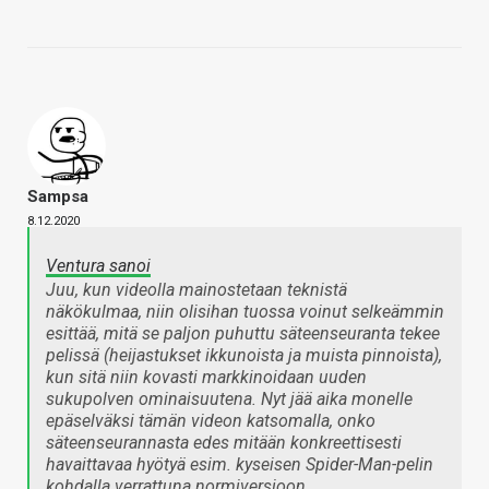
Sampsa
8.12.2020
Ventura sanoi
Juu, kun videolla mainostetaan teknistä
näkökulmaa, niin olisihan tuossa voinut selkeämmin
esittää, mitä se paljon puhuttu säteenseuranta tekee
pelissä (heijastukset ikkunoista ja muista pinnoista),
kun sitä niin kovasti markkinoidaan uuden
sukupolven ominaisuutena. Nyt jää aika monelle
epäselväksi tämän videon katsomalla, onko
säteenseurannasta edes mitään konkreettisesti
havaittavaa hyötyä esim. kyseisen Spider-Man-pelin
kohdalla verrattuna normiversioon.