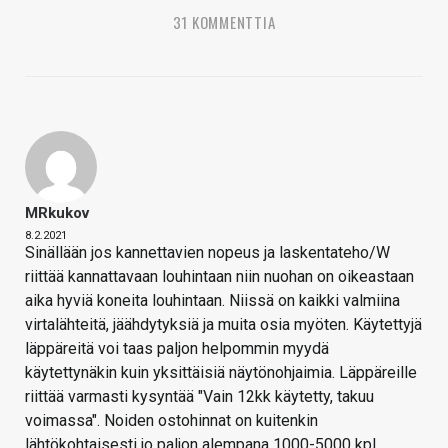
31 KOMMENTTIA
MRkukov
8.2.2021
Sinällään jos kannettavien nopeus ja laskentateho/W
riittää kannattavaan louhintaan niin nuohan on oikeastaan
aika hyviä koneita louhintaan. Niissä on kaikki valmiina
virtalähteitä, jäähdytyksiä ja muita osia myöten. Käytettyjä
läppäreitä voi taas paljon helpommin myydä
käytettynäkin kuin yksittäisiä näytönohjaimia. Läppäreille
riittää varmasti kysyntää "Vain 12kk käytetty, takuu
voimassa". Noiden ostohinnat on kuitenkin
lähtökohtaisesti jo paljon alempana 1000-5000 kpl