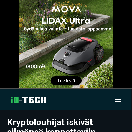
Kryptolouhijat iskivät
UUTISET
silmänsä kannettaviin