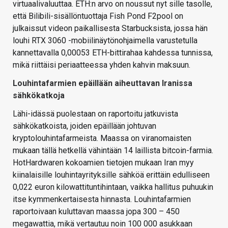
virtuaalivaluuttaa. ETH:n arvo on noussut nyt sille tasolle,
että Bilibili-sisällöntuottaja Fish Pond F2pool on
julkaissut videon paikallisesta Starbucksista, jossa hän
louhi RTX 3060 -mobiilinäytönohjaimella varustetulla
kannettavalla 0,00053 ETH-bittirahaa kahdessa tunnissa,
mikä riittäisi periaatteessa yhden kahvin maksuun.
Louhintafarmien epäillään aiheuttavan Iranissa
sähkökatkoja
Lähi-idässä puolestaan on raportoitu jatkuvista
sähkökatkoista, joiden epäillään johtuvan
kryptolouhintafarmeista. Maassa on viranomaisten
mukaan tällä hetkellä vähintään 14 laillista bitcoin-farmia.
HotHardwaren kokoamien tietojen mukaan Iran myy
kiinalaisille louhintayrityksille sähköä erittäin edulliseen
0,022 euron kilowattituntihintaan, vaikka hallitus puhuukin
itse kymmenkertaisesta hinnasta. Louhintafarmien
raportoivaan kuluttavan maassa jopa 300 – 450
megawattia, mikä vertautuu noin 100 000 asukkaan