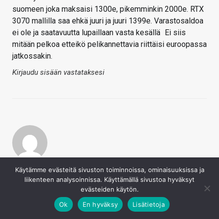
suomeen joka maksaisi 1300e, pikemminkin 2000e. RTX
3070 mallilla saa ehkä juuri ja juuri 1399e. Varastosaldoa
ei ole ja saatavuutta lupaillaan vasta kesällä
Ei siis
mitään pelkoa etteikö pelikannettavia riittäisi euroopassa
jatkossakin.
Kirjaudu sisään vastataksesi
Leffo
Käytämme evästeitä sivuston toiminnoissa, ominaisuuksissa ja
9.2.2021
liikenteen analysoinnissa. Käyttämällä sivustoa hyväksyt
evästeiden käytön.
pelitys sanoi
Ok
En hyväksy
Lisätietoja
Ei ole yhtäkään RTX 3080 kannettavaa tilattavissa
suomeen joka maksaisi 1300e, pikemminkin 2000e.