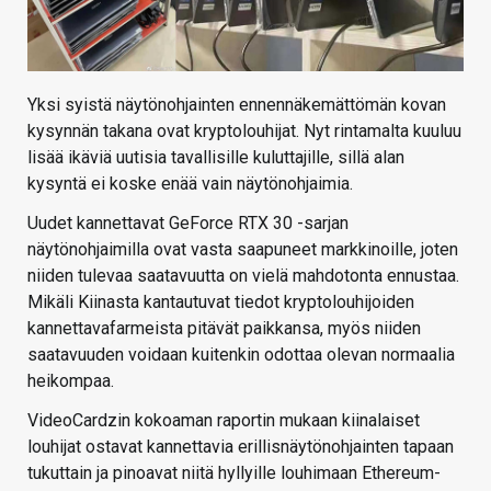
Yksi syistä näytönohjainten ennennäkemättömän kovan
kysynnän takana ovat kryptolouhijat. Nyt rintamalta kuuluu
lisää ikäviä uutisia tavallisille kuluttajille, sillä alan
kysyntä ei koske enää vain näytönohjaimia.
Uudet kannettavat GeForce RTX 30 -sarjan
näytönohjaimilla ovat vasta saapuneet markkinoille, joten
niiden tulevaa saatavuutta on vielä mahdotonta ennustaa.
Mikäli Kiinasta kantautuvat tiedot kryptolouhijoiden
kannettavafarmeista pitävät paikkansa, myös niiden
saatavuuden voidaan kuitenkin odottaa olevan normaalia
heikompaa.
VideoCardzin kokoaman raportin mukaan kiinalaiset
louhijat ostavat kannettavia erillisnäytönohjainten tapaan
tukuttain ja pinoavat niitä hyllyille louhimaan Ethereum-