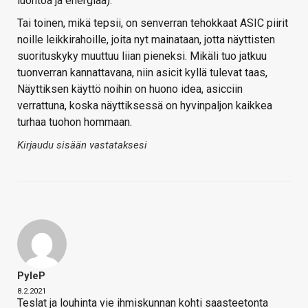
luontoa ja energiaa).
Tai toinen, mikä tepsii, on senverran tehokkaat ASIC piirit
noille leikkirahoille, joita nyt mainataan, jotta näyttisten
suorituskyky muuttuu liian pieneksi. Mikäli tuo jatkuu
tuonverran kannattavana, niin asicit kyllä tulevat taas,
Näyttiksen käyttö noihin on huono idea, asicciin
verrattuna, koska näyttiksessä on hyvinpaljon kaikkea
turhaa tuohon hommaan.
Kirjaudu sisään vastataksesi
PyleP
8.2.2021
Teslat ja louhinta vie ihmiskunnan kohti saasteetonta