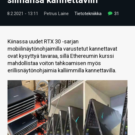
ARTIKKELIT
8.2.2021 - 13:11
Petrus Laine
Tietotekniikka
31
VIDEOT
TECHBBS
Kiinassa uudet RTX 30 -sarjan
TIETOA
mobiilinäytönohjaimilla varustetut kannettavat
ovat kysyttyä tavaraa, sillä Ethereumin kurssi
HINTA.FI
mahdollistaa voiton tahkoamisen myös
erillisnäytönohjaimia kalliimmilla kannettavilla.
KAUPPA
VAIHDA TEEMA
HAKU