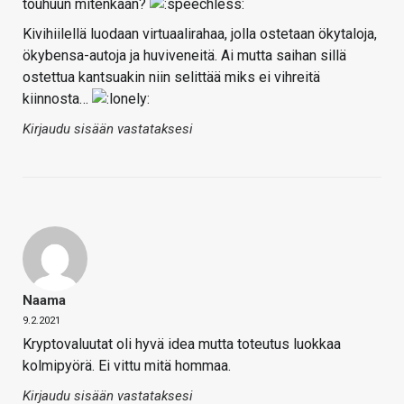
touhuun mitenkään?
Kivihiilellä luodaan virtuaalirahaa, jolla ostetaan ökytaloja,
ökybensa-autoja ja huviveneitä. Ai mutta saihan sillä
ostettua kantsuakin niin selittää miks ei vihreitä
kiinnosta…
Kirjaudu sisään vastataksesi
Naama
9.2.2021
Kryptovaluutat oli hyvä idea mutta toteutus luokkaa
kolmipyörä. Ei vittu mitä hommaa.
Kirjaudu sisään vastataksesi