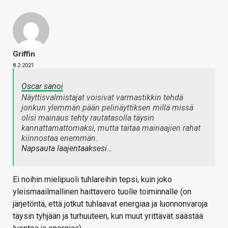
Griffin
8.2.2021
Oscar sanoi
Näyttisvalmistajat voisivat varmastikkin tehdä
jonkun ylemmän pään pelinäyttiksen millä missä
olisi mainaus tehty rautatasolla täysin
kannattamattomaksi, mutta taitaa mainaajien rahat
kiinnostaa enemmän.
Napsauta laajentaaksesi…
Ei noihin mielipuoli tuhlareihin tepsi, kuin joko
yleismaailmallinen haittavero tuolle toiminnalle (on
järjetöntä, että jotkut tuhlaavat energiaa ja luonnonvaroja
täysin tyhjään ja turhuuteen, kun muut yrittävät säästää