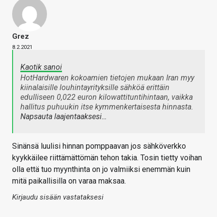
Grez
8.2.2021
Kaotik sanoi
HotHardwaren kokoamien tietojen mukaan Iran myy
kiinalaisille louhintayrityksille sähköä erittäin
edulliseen 0,022 euron kilowattituntihintaan, vaikka
hallitus puhuukin itse kymmenkertaisesta hinnasta.
Napsauta laajentaaksesi…
Sinänsä luulisi hinnan pomppaavan jos sähköverkko
kyykkäilee riittämättömän tehon takia. Tosin tietty voihan
olla että tuo myynthinta on jo valmiiksi enemmän kuin
mitä paikallisilla on varaa maksaa.
Kirjaudu sisään vastataksesi