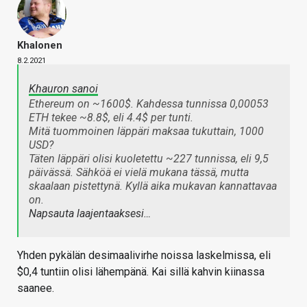
Khalonen
8.2.2021
Khauron sanoi
Ethereum on ~1600$. Kahdessa tunnissa 0,00053
ETH tekee ~8.8$, eli 4.4$ per tunti.
Mitä tuommoinen läppäri maksaa tukuttain, 1000
USD?
Täten läppäri olisi kuoletettu ~227 tunnissa, eli 9,5
päivässä. Sähköä ei vielä mukana tässä, mutta
skaalaan pistettynä. Kyllä aika mukavan kannattavaa
on.
Napsauta laajentaaksesi…
Yhden pykälän desimaalivirhe noissa laskelmissa, eli
$0,4 tuntiin olisi lähempänä. Kai sillä kahvin kiinassa
saanee.