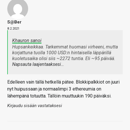
S@ber
8.2.2021
Khauron sanoi
Hupsankeikkaa. Tarkemmat huomasi virheeni, mutta
korjattuna tuolla 1000 USD:n hintaisella läppärillä
kuoletusaika olisi siis ~2272 tuntia. Eli ~95 päivää.
Napsauta laajentaaksesi…
Edelleen vain tällä hetkellä pätee. Blokkipalkkiot on juuri
nyt huipussaan ja normaalimpi 3 ethereumia on
lähempänä totuutta. Tällöin muuttuukin 190 päiväksi.
Kirjaudu sisään vastataksesi