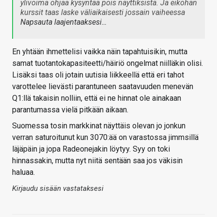
ylivoima ohjaa kysyntää pois näyttiksistä. Ja eiköhän
kurssit taas laske väliaikaisesti jossain vaiheessa
Napsauta laajentaaksesi…
En yhtään ihmettelisi vaikka näin tapahtuisikin, mutta
samat tuotantokapasiteetti/häiriö ongelmat niilläkin olisi.
Lisäksi taas oli jotain uutisia liikkeellä että eri tahot
varottelee lievästi parantuneen saatavuuden menevän
Q1:llä takaisin nolliin, että ei ne hinnat ole ainakaan
parantumassa vielä pitkään aikaan.
Suomessa tosin markkinat näyttäis olevan jo jonkun
verran saturoitunut kun 3070:ää on varastossa jimmsillä
läjäpäin ja jopa Radeonejakin löytyy. Syy on toki
hinnassakin, mutta nyt niitä sentään saa jos väkisin
haluaa.
Kirjaudu sisään vastataksesi