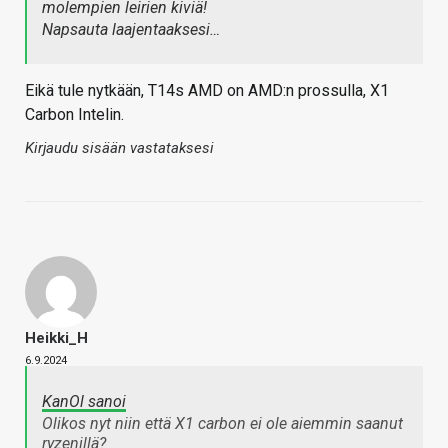
molempien leirien kiviä!
Napsauta laajentaaksesi…
Eikä tule nytkään, T14s AMD on AMD:n prossulla, X1
Carbon Intelin.
Kirjaudu sisään vastataksesi
Heikki_H
6.9.2024
KanOl sanoi
Olikos nyt niin että X1 carbon ei ole aiemmin saanut
ryzenillä?