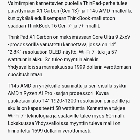
Valmiimpien kannettavien puolella ThinPad-perhe tulee
päivittymään X1 Carbon (Gen 13)- ja T14s AMD -malleilla,
kun pykälää edullisempaan ThinkBook-mallistoon
saadaan ThinkBook 16 Gen 7- ja 7+ -mallit.
ThinkPad X1 Carbon on maksimissaan Core Ultra 9 2xxV
-prosessorilla varustettu kannettava, jossa on 14”
”2,8K”-resoluution OLED-näyttö, Wi-Fi 7 -tuki ja 57
wattitunnin akku. Se tulee myyntiin ainakin
Yhdysvalloissa marraskuussa 1999 dollarin verottomaan
suositushintaan.
T14s AMD on yrityksille suunnattu ja sen sisällä sykkii
AMD:n Ryzen AI Pro -sarjan prosessori. Kuvaa
pusketaan ulos 14” 1920×1200-resoluution paneelille ja
akulla on kapasiteetti 58 wattituntia. Kannettava tukjee
Wi-Fi 7 -teknologiaa ja saataville tulee myös 5G-malli.
Lokakuussa Yhdysvalloissa myyntiin tuleva malli on
hinnoiteltu 1699 dollariin verottomasti.