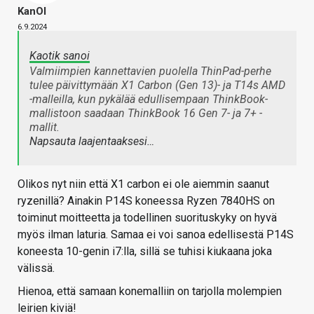
KanOl
6.9.2024
Kaotik sanoi
Valmiimpien kannettavien puolella ThinPad-perhe
tulee päivittymään X1 Carbon (Gen 13)- ja T14s AMD
-malleilla, kun pykälää edullisempaan ThinkBook-
mallistoon saadaan ThinkBook 16 Gen 7- ja 7+ -
mallit.
Napsauta laajentaaksesi…
Olikos nyt niin että X1 carbon ei ole aiemmin saanut
ryzenillä? Ainakin P14S koneessa Ryzen 7840HS on
toiminut moitteetta ja todellinen suorituskyky on hyvä
myös ilman laturia. Samaa ei voi sanoa edellisestä P14S
koneesta 10-genin i7:lla, sillä se tuhisi kiukaana joka
välissä.
Hienoa, että samaan konemalliin on tarjolla molempien
leirien kiviä!