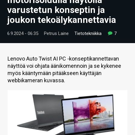
ARTIKKELIT
varustetun konseptin ja
joukon tekoälykannettavia
VIDEOT
TECHBBS
6.9.2024 - 06:35
Petrus Laine
Tietotekniikka
7
TIETOA
HINTA.FI
Lenovo Auto Twist AI PC -konseptikannettavan
näyttöä voi ohjata äänikomennoin ja se kykenee
KAUPPA
myös kääntymään pitääkseen käyttäjän
webbikameran kuvassa.
VAIHDA TEEMA
HAKU