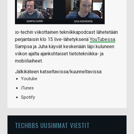
io-techin viikottainen tekniikkapodcast lähetetään
perjantaisin klo 15 live-lähetyksenä
YouTubessa
.
Sampsa ja Juha käyvät keskenään läpi kuluneen
viikon ajalta ajankohtaiset tietotekniikka- ja
mobiiliaiheet.
Jälkikäteen katseltavissa/kuunneltavissa:
Youtube
iTunes
Spotify
TECHBBS UUSIMMAT VIESTIT