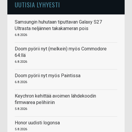
UUTISIA LYHYESTI
Samsungin huhutaan tiputtavan Galaxy S27
Ultrasta neljännen takakameran pois
6.8.2026
Doom pyörii nyt (melkein) myös Commodore
64:llä
6.8.2026
Doom pyörii nyt myös Paintissa
6.8.2026
Keychron kehittää avoimen lähdekoodin
firmwarea pelihiiriin
5.8.2026
Honor uudisti logonsa
5.8.2026