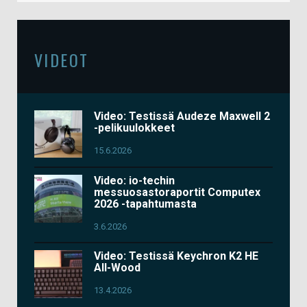
VIDEOT
Video: Testissä Audeze Maxwell 2
-pelikuulokkeet
15.6.2026
Video: io-techin
messuosastoraportit Computex
2026 -tapahtumasta
3.6.2026
Video: Testissä Keychron K2 HE
All-Wood
13.4.2026