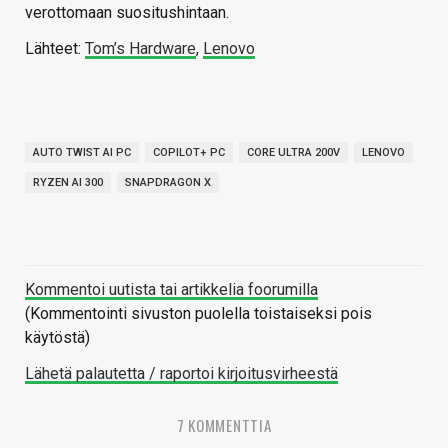
verottomaan suositushintaan.
Lähteet:
Tom’s Hardware
,
Lenovo
AUTO TWIST AI PC
COPILOT+ PC
CORE ULTRA 200V
LENOVO
RYZEN AI 300
SNAPDRAGON X
Kommentoi uutista tai artikkelia foorumilla
(Kommentointi sivuston puolella toistaiseksi pois
käytöstä)
Lähetä palautetta / raportoi kirjoitusvirheestä
7 KOMMENTTIA