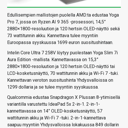
Edullisempien mallistojen puolella AMD:ta edustaa Yoga
Pro 7, jossa on Ryzen AI 9 365 -prosessori, 14,5”
2880×1800-resoluution ja 120 hertsin OLED-näyttö sekä
73 wattitunnin akku. Kannettava tulee myyntiin
Euroopassa syyskuussa 1699 euron suositushintaan.
Intelin Core Ultra 7 258V löytyy puolestaan Yoga Slim 7i
Aura Edition -mallista. Kannettavassa on 15,3”
2880×1800-resoluution ja 120 hertsin OLED-näyttö tai
LCD-kosketusnäyttö, 70 wattitunnin akku ja Wi-Fi 7 -tuki.
Kannettavan veroton suositushinta Yhdysvalloissa on
1299 dollaria ja se tulee myyntiin syyskuussa.
Qualcommia edustaa Snapdragon X Plussan 8-ytimisellä
variantilla varustettu IdeaPad 5x 2-in-1. 2-in-1-
kannettavassa on 14” OLED-kosketusnäyttö, 57
wattitunnin akku ja Wi-Fi 7 -tuki. 2-in-1-kannettava
saapuu myyntiin Yhdysvalloissa lokakuussa 849 dollarin