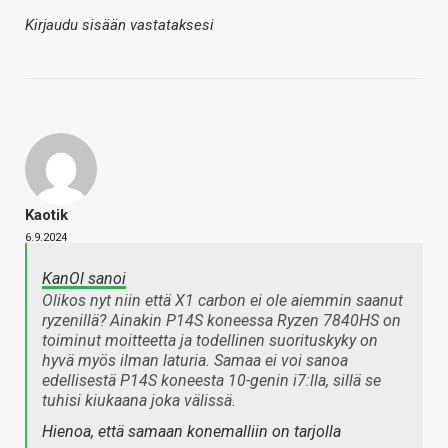
Kirjaudu sisään vastataksesi
Kaotik
6.9.2024
KanOl sanoi
Olikos nyt niin että X1 carbon ei ole aiemmin saanut
ryzenillä? Ainakin P14S koneessa Ryzen 7840HS on
toiminut moitteetta ja todellinen suorituskyky on
hyvä myös ilman laturia. Samaa ei voi sanoa
edellisestä P14S koneesta 10-genin i7:lla, sillä se
tuhisi kiukaana joka välissä.
Hienoa, että samaan konemalliin on tarjolla