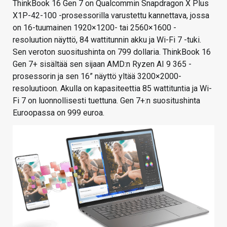
ThinkBook 16 Gen 7 on Qualcommin Snapdragon X Plus
X1P-42-100 -prosessorilla varustettu kannettava, jossa
on 16-tuumainen 1920×1200- tai 2560×1600 -
resoluution näyttö, 84 wattitunnin akku ja Wi-Fi 7 -tuki.
Sen veroton suositushinta on 799 dollaria. ThinkBook 16
Gen 7+ sisältää sen sijaan AMD:n Ryzen AI 9 365 -
prosessorin ja sen 16” näyttö yltää 3200×2000-
resoluutioon. Akulla on kapasiteettia 85 wattituntia ja Wi-
Fi 7 on luonnollisesti tuettuna. Gen 7+:n suositushinta
Euroopassa on 999 euroa.