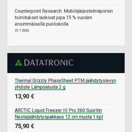
Counterpoint Research: Mobiilijärjestelmäpiirien
toimitukset laskivat jopa 15 % vuoden
ensimmäisellä puoliskolla
31.7.2026
Thermal Grizzly PhaseSheet PTM jäähdytyslevyn
yhdiste Lämpöalusta 2 g
13,90 €
ARCTIC Liquid Freezer III Pro 360 Suoritin
Nestejäähdytyspakkaus 12 cm musta 1 kpl
75,90 €