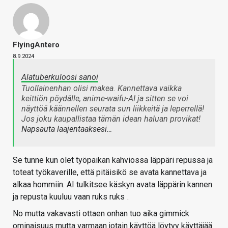
FlyingAntero
8.9.2024
Alatuberkuloosi sanoi
Tuollainenhan olisi makea. Kannettava vaikka
keittiön pöydälle, anime-waifu-AI ja sitten se voi
näyttöä käännellen seurata sun liikkeitä ja leperrellä!
Jos joku kaupallistaa tämän idean haluan provikat!
Napsauta laajentaaksesi…
Se tunne kun olet työpaikan kahviossa läppäri repussa ja
toteat työkaverille, että pitäisikö se avata kannettava ja
alkaa hommiin. AI tulkitsee käskyn avata läppärin kannen
ja repusta kuuluu vaan ruks ruks
.
No mutta vakavasti ottaen onhan tuo aika gimmick
ominaisuus mutta varmaan jotain käyttöä löytyy käyttäjää