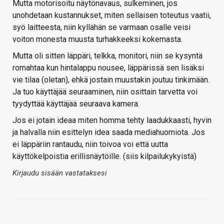
Mutta motorisoitu näytönavaus, sulkeminen, jos
unohdetaan kustannukset, miten sellaisen toteutus vaatii,
syö laitteesta, niin kyllähän se varmaan osalle veisi
voiton monesta muusta turhakkeeksi kokemasta.
Mutta oli sitten läppäri, telkka, monitori, niin se kysyntä
romahtaa kun hintalappu nousee, läppärissä sen lisäksi
vie tilaa (oletan), ehkä jostain muustakin joutuu tinkimään.
Ja tuo käyttäjää seuraaminen, niin osittain tarvetta voi
tyydyttää käyttäjää seuraava kamera.
Jos ei jotain ideaa miten homma tehty laadukkaasti, hyvin
ja halvalla niin esittelyn idea saada mediahuomiota. Jos
ei läppäriin rantaudu, niin toivoa voi että uutta
käyttökelpoistia erillisnäytöille. (siis kilpailukykyistä)
Kirjaudu sisään vastataksesi