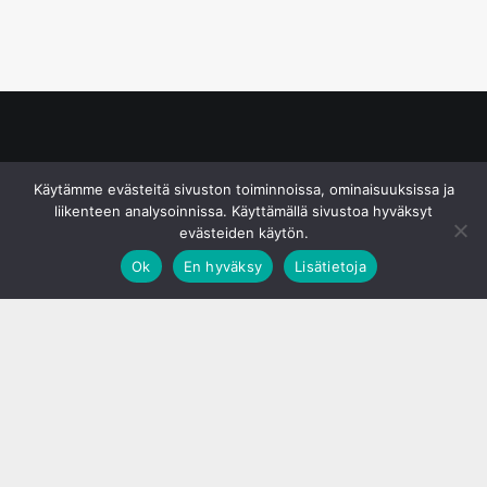
© S&J Media Oy
Käytämme evästeitä sivuston toiminnoissa, ominaisuuksissa ja
liikenteen analysoinnissa. Käyttämällä sivustoa hyväksyt
evästeiden käytön.
Ok
En hyväksy
Lisätietoja
;