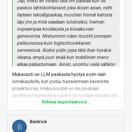
Jep, miksi en vihaisi tätä llm paskaa kun se
paskoo lähtökohtaisesti joka ikisen asian, netti
täyteen tekoälypaskaa, muistien hinnat katosta
läpi jne ja mitä saadaan tulokseksi, hieman
nopeampaa koodausta ja kissakuvien
generointia. Mielummin näen muistit jonnejen
pelikoneissa kuin bigtechrunkkarien
servereissä. Aluksi pidin jopa tätä ihan hyvänä
ideana, empä juuri enää kun todellinen meno
alkaa paljastumaan. Ainiin, unohtui vielä sähkön
hinnan mahdollinen nousu kun datacentereitä
Mukavasti on LLM paskasta hyötyä esim näin
pystytetään yli tarpeen. Lokaaleista juuri tiettyyn
lomakaudella, kun joutuu tuurailemaan kavereita
tehtävään suunnitelluista malleista on jopa ihan
projekteissa, minkä koodiin ei ole koskaan
järkevää hyötyä, esim firefoxin uusi
perehtynyt kunnolla ja kaverit on tosiaan lomalla niin
kääntäjähimmeli joka käyttää sisäisesti
Klikkaa laajentaaksesi...
ei viitsi soitella.
tekoälymallia, mutta tarvitseeko se 666tera
Vastaa
muistia, ei. Tarkoitanko tällä avautumisella että
kaikki llm on paskaa, en tietenkään, onhan
Baldrick
B
tuosta hyötyä esim logianalysoinnissa,