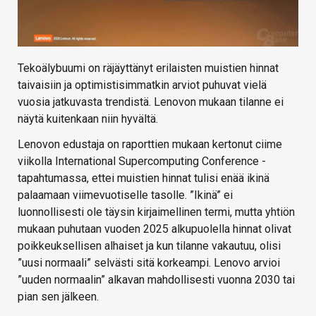
Tekoälybuumi on räjäyttänyt erilaisten muistien hinnat
taivaisiin ja optimistisimmatkin arviot puhuvat vielä
vuosia jatkuvasta trendistä. Lenovon mukaan tilanne ei
näytä kuitenkaan niin hyvältä.
Lenovon edustaja on raporttien mukaan kertonut ciime
viikolla International Supercomputing Conference -
tapahtumassa, ettei muistien hinnat tulisi enää ikinä
palaamaan viimevuotiselle tasolle. ”Ikinä” ei
luonnollisesti ole täysin kirjaimellinen termi, mutta yhtiön
mukaan puhutaan vuoden 2025 alkupuolella hinnat olivat
poikkeuksellisen alhaiset ja kun tilanne vakautuu, olisi
”uusi normaali” selvästi sitä korkeampi. Lenovo arvioi
”uuden normaalin” alkavan mahdollisesti vuonna 2030 tai
pian sen jälkeen.