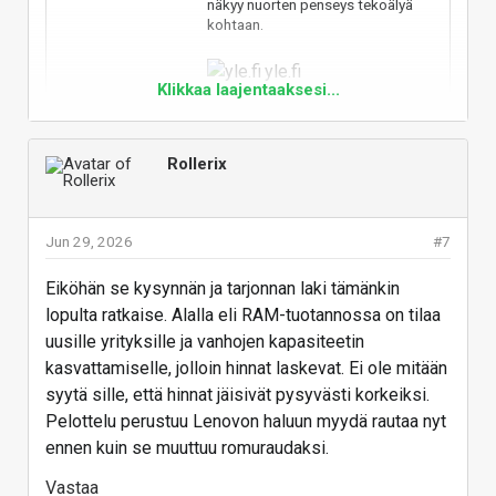
näkyy nuorten penseys tekoälyä
kohtaan.
yle.fi
Klikkaa laajentaaksesi...
Vastaa
Rollerix
Jun 29, 2026
#7
Eiköhän se kysynnän ja tarjonnan laki tämänkin
lopulta ratkaise. Alalla eli RAM-tuotannossa on tilaa
uusille yrityksille ja vanhojen kapasiteetin
kasvattamiselle, jolloin hinnat laskevat. Ei ole mitään
syytä sille, että hinnat jäisivät pysyvästi korkeiksi.
Pelottelu perustuu Lenovon haluun myydä rautaa nyt
ennen kuin se muuttuu romuraudaksi.
Vastaa