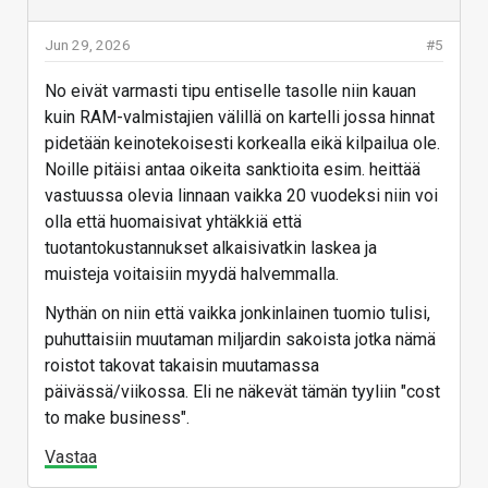
Jun 29, 2026
#5
No eivät varmasti tipu entiselle tasolle niin kauan
kuin RAM-valmistajien välillä on kartelli jossa hinnat
pidetään keinotekoisesti korkealla eikä kilpailua ole.
Noille pitäisi antaa oikeita sanktioita esim. heittää
vastuussa olevia linnaan vaikka 20 vuodeksi niin voi
olla että huomaisivat yhtäkkiä että
tuotantokustannukset alkaisivatkin laskea ja
muisteja voitaisiin myydä halvemmalla.
Nythän on niin että vaikka jonkinlainen tuomio tulisi,
puhuttaisiin muutaman miljardin sakoista jotka nämä
roistot takovat takaisin muutamassa
päivässä/viikossa. Eli ne näkevät tämän tyyliin "cost
to make business".
Vastaa