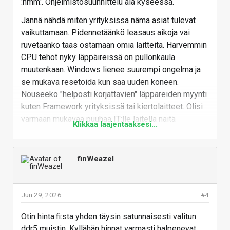
:hmm:. Ohjelmistosuunnittelu ala kyseessä.
Jännä nähdä miten yrityksissä nämä asiat tulevat
vaikuttamaan. Pidennetäänkö leasaus aikoja vai
ruvetaanko taas ostamaan omia laitteita. Harvemmin
CPU tehot nyky läppäireissä on pullonkaula
muutenkaan. Windows lienee suurempi ongelma ja
se mukava resetoida kun saa uuden koneen.
Nouseeko "helposti korjattavien" läppäreiden myynti
kuten Framework yrityksissä tai kiertolaitteet. Olisi
varmaan mukavaa puuhaa IT:lle laitella näitä
Klikkaa laajentaaksesi...
läppäreitä.
E: Akkuhan se ekana lahoo
finWeazel
Vastaa
Jun 29, 2026
#4
Otin hinta.fi:sta yhden täysin satunnaisesti valitun
ddr5 muistin. Kyllähän hinnat varmasti halpenevat