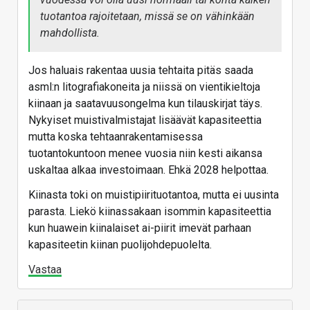
tuotantoa rajoitetaan, missä se on vähinkään
mahdollista.
Jos haluais rakentaa uusia tehtaita pitäs saada
asml:n litografiakoneita ja niissä on vientikieltoja
kiinaan ja saatavuusongelma kun tilauskirjat täys.
Nykyiset muistivalmistajat lisäävät kapasiteettia
mutta koska tehtaanrakentamisessa
tuotantokuntoon menee vuosia niin kesti aikansa
uskaltaa alkaa investoimaan. Ehkä 2028 helpottaa.
Kiinasta toki on muistipiirituotantoa, mutta ei uusinta
parasta. Liekö kiinassakaan isommin kapasiteettia
kun huawein kiinalaiset ai-piirit imevät parhaan
kapasiteetin kiinan puolijohdepuolelta.
Vastaa