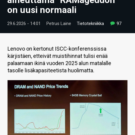
ARTIKKELIT
on uusi normaali
VIDEOT
29.6.2026 - 14:01
Petrus Laine
Tietotekniikka
97
TECHBBS
TIETOA
Lenovo on kertonut ISCC-konferenssissa
kärjistäen, etteivät muistihinnat tulisi enää
HINTA.FI
palaamaan ikinä vuoden 2025 alun matalalle
tasolle lisäkapasiteetista huolimatta.
KAUPPA
VAIHDA TEEMA
HAKU