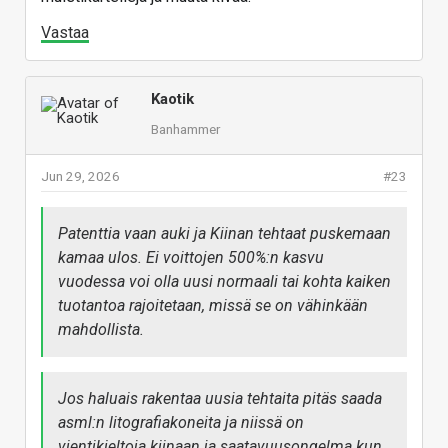
Vastaa
Kaotik
Banhammer
Jun 29, 2026
#23
Patenttia vaan auki ja Kiinan tehtaat puskemaan
kamaa ulos. Ei voittojen 500%:n kasvu
vuodessa voi olla uusi normaali tai kohta kaiken
tuotantoa rajoitetaan, missä se on vähinkään
mahdollista.
Jos haluais rakentaa uusia tehtaita pitäs saada
asml:n litografiakoneita ja niissä on
vientikieltoja kiinaan ja saatavuusongelma kun