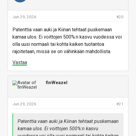
skripteissä jne, mutta tämä hype ja nykyinen
muistinhamstraus kapasiteettiin jonka käytöstä
Jun 29, 2026
#20
ei ole edes varmuutta on se ongelma
Patenttia vaan auki ja Kiinan tehtaat puskemaan
kamaa ulos. Ei voittojen 500%:n kasvu vuodessa voi
olla uusi normaali tai kohta kaiken tuotantoa
rajoitetaan, missä se on vähinkään mahdollista.
Vastaa
finWeazel
Jun 29, 2026
#21
Patenttia vaan auki ja Kiinan tehtaat puskemaan
kamaa ulos. Ei voittojen 500%:n kasvu
vuodessa voi olla uusi normaali tai kohta kaiken