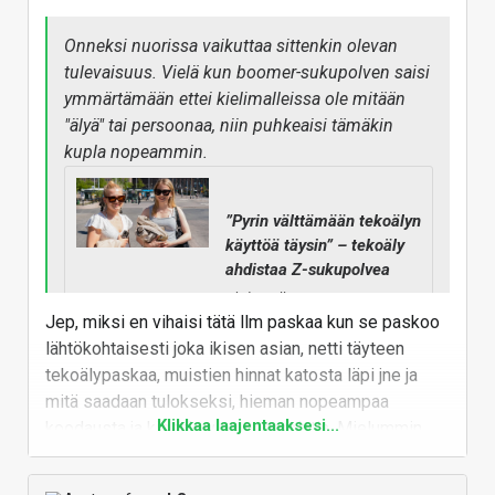
komplementteja. Mutta nyt ei ole sellaista
Onneksi nuorissa vaikuttaa sittenkin olevan
näköpiirissä jossa tietokonemuisti voitaisiin
tulevaisuus. Vielä kun boomer-sukupolven saisi
korvata jollain tai että tietotekniikan jonkin osa-
ymmärtämään ettei kielimalleissa ole mitään
alueen kysyntä tai tarjonta romahtaisi niin että
"älyä" tai persoonaa, niin puhkeaisi tämäkin
se veisi muistikysynnän mennessään. Ainakin
kupla nopeammin.
vaikea kuvitella.
Mielestäni vain jokin suuri maailmanlaajuinen
”Pyrin välttämään tekoälyn
haaste romauttaisi koko markkinan eli kysynnän
käyttöä täysin” – tekoäly
ja sitä kautta hinnan. Musta joutsen.
ahdistaa Z-sukupolvea
Yhdysvalloissa
vastavalmistuneet buuasivat
Jep, miksi en vihaisi tätä llm paskaa kun se paskoo
Google-pomon tekoälypuheille,
lähtökohtaisesti joka ikisen asian, netti täyteen
ja Suomessakin näkyy nuorten
tekoälypaskaa, muistien hinnat katosta läpi jne ja
penseys tekoälyä kohtaan.
mitä saadaan tulokseksi, hieman nopeampaa
yle.fi
Klikkaa laajentaaksesi...
koodausta ja kissakuvien generointia. Mielummin
näen muistit jonnejen pelikoneissa kuin
bigtechrunkkarien servereissä. Aluksi pidin jopa tätä