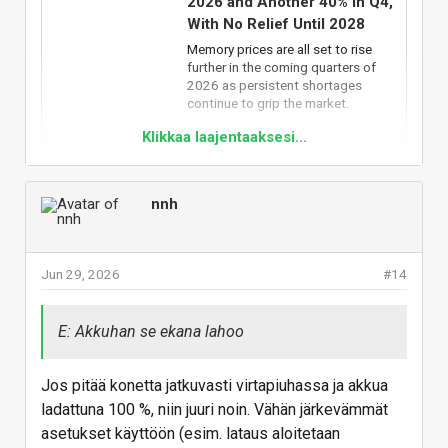
2026 and Another 40% in Q4,
With No Relief Until 2028
Memory prices are all set to rise
further in the coming quarters of
2026 as persistent shortages
continue to grip the market.
Klikkaa laajentaaksesi...
wccftech.com
nnh
Viimeisetkin vanhat ja pitkät sopimukset alkaa
umpeutua ja alkaa loppukiri hallin takanurkassa
Jun 29, 2026
#14
olevasta muutamasta jäljelläolevasta muistilavasta.
Tiristetään jokainen sentti ja myydään ei-oota että
E: Akkuhan se ekana lahoo
menisi korkeammalla hinnalla kaupaksi (osta nyt
ennenkuin loppuu ja hinnat nousee). Tämä on vanha
Jos pitää konetta jatkuvasti virtapiuhassa ja akkua
kikka että toimitusaika on 8 viikkoa sen takia että
ladattuna 100 %, niin juuri noin. Vähän järkevämmät
asiakas kokee että varastot on tyhjät ja/tai
asetukset käyttöön (esim. lataus aloitetaan
räätälöidään juuri hänelle, vaikka ne ei oikeasti ole ja