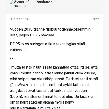
hsalonen
Jun 29, 2026
#22
Vuoden 2030 tilanne riippuu todennäköisemmin
siitä, paljon DDR6 maksaa.
DDR5 jo on auringonlaskun teknologiaa siinä
vaiheessa.
--
..mutta tästäkin uutisesta kannattaa ottaa irti se, että
kaikki merkit sanoo, että tilanne jatkuu vielä vuosia,
eikä helpotusta ole näköpiirissä. Perinteisesti nämä
@finWeazel
nimillä boom-bust syklit kutsumat
ajanjaksot ovat kestäneet korkeintaan vuoden
(boom), ja sitten on hinnat tulleet alas. Ja tässä on
oman harrastuksen aikana myös nähty
muistikartelleja ja muuta kivaa.