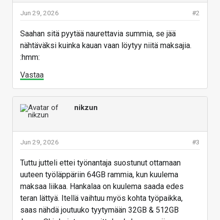
Mielenkiintoista nähdä miten SSD puolella käy. 2025
Jun 29, 2026
#2
oli nykyhintaan verrattuna sairaan halvat SSD:t.
Saahan sitä pyytää naurettavia summia, se jää
nähtäväksi kuinka kauan vaan löytyy niitä maksajia.
:hmm:
The End Of Boom/Bust
Vastaa
Cycles For The Memory
Market
The memory market – by which we
nikzun
mean dynamic main memory as well
as flash persistent memory – has
be ...
Jun 29, 2026
#3
www.nextplatform.com
Tuttu jutteli ettei työnantaja suostunut ottamaan
uuteen työläppäriin 64GB rammia, kun kuulema
Vastaa
maksaa liikaa. Hankalaa on kuulema saada edes
teran lättyä. Itellä vaihtuu myös kohta työpaikka,
saas nähdä joutuuko tyytymään 32GB & 512GB