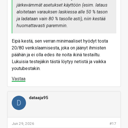
viereisestä hallista muutamassa tunnissa. Tällä
järkevämmät asetukset käyttöön (esim. lataus
perustellaan nykyinen korkea hinta.
aloitetaan varauksen laskiessa alle 50 % tason
Jos kysyntää on niin myös rahaa silloin on. Ei
ja ladataan vain 80 % tasolle asti), niin kestää
siis tarvitse kilpailla. Jos joku toteaa ettei näillä
huomattavasti paremmin.
hinnoilla niin sitten toinen sanoo että nyt on
aika ostaa.
Eipä kestä, sen verran minimaaliset hyödyt tosta
20/80 venkslaamisesta, joka on jäänyt ihmisten
Varmasti hinnat tulee laskemaan mutta tämä on
päähän ja ei olla edes ite noita ikinä testailtu.
uusi normaali eli paluuta varhaan tuskin on.
Lukuisia testejäkin tästä löytyy netistä ja vaikka
Mikä laskisi hinnat kunnolla olisi esim.
youtubestakin.
massiivinen lama kuten mm. AI-poksauksen
alkuunsaattama yleistunnelmapohjainen
Vastaa
tsunami talouteen joka
kerrannaisvaikutuksineen (~interferenssi)
lopettaisi kysynnän kuin seinään jolloin hinnat
dataaja95
D
laskisi monella eri sektorilla ja suurella
momentilla.
Monen tuotteen hinta on romahtanut sen takia
Jun 29, 2026
#17
koska on tullut substituutteja tai