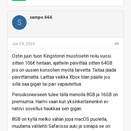
sampo.666
S
Jun 29, 2026
#8
Ostin juuri tuon Kingstonin muistisetin reilu vuosi
sitten 106€ hintaan, ajattelin päivittää sitten 64GB
jos on uusien konsolien myötä tarvetta. Taitaa jäädä
päivittämättä. Laittaa vaikka Xbox tilan päälle jos
sillä saa gigan tai pari vapautettua.
Peruskoneeseen tulee tällä menolla 8GB ja 16GB on
premiumia. Harmi vaan kun yksinkertainenkin ei-
natiivi sovellus haukkaa sen gigan.
8GB on kyllä melko vähän jopa macOS puolella,
muutama välilehti Safarissa auki ja siinäpä se on.