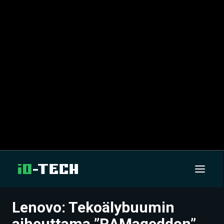
Lenovo: Tekoälybuumin
UUTISET
aiheuttama ”RAMageddon”