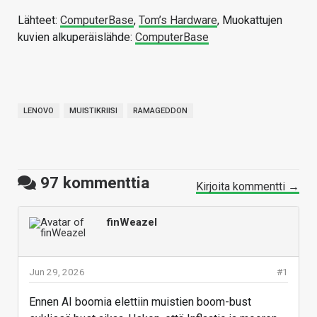
Lähteet:
ComputerBase
,
Tom’s Hardware
, Muokattujen
kuvien alkuperäislähde:
ComputerBase
LENOVO
MUISTIKRIISI
RAMAGEDDON
97
kommenttia
Kirjoita kommentti →
finWeazel
Jun 29, 2026
#1
Ennen AI boomia elettiin muistien boom-bust