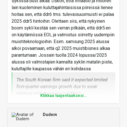
syklissä bust aikaa. Uskon, että Inflaatio ja mooren
lain kuoleminen kuluttajahintaisissa piireissä lienee
hoitaa sen, että ddr6 tms. tulevaisuusmuisti ei palaa
2025 ddr5 hintoihin. Olettaen siis, että nykyinen
boom sykli kestää sen verran pitkään, että ddr5:en
on käytännössä EOL ja valmistus siirretty uudempiin
muistiteknologioihin. Esim. samsung 2025 alussa
alkoi povaamaan, että q2 2025 muistibisnes alkaa
parantumaan. Jossain tuolla 2024 lopussa/2025
alussa oli valmistajien kannalta syklin matalin piste,
kuluttajille kaupassa vähän eri kohdassa.
The South Korean firm said it expected limited
first-quarter earnings growth due to weak
memory chip business condition
Klikkaa laajentaaksesi...
Samsung says memory chip demand to recover
from Q2
Samsung warns of slow AI chip sales
Dudem
in Q1, hurt by US restrictions on China