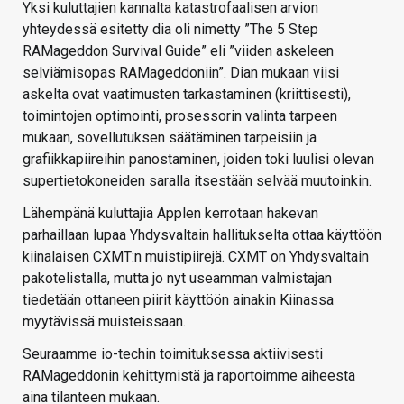
Yksi kuluttajien kannalta katastrofaalisen arvion
yhteydessä esitetty dia oli nimetty ”The 5 Step
RAMageddon Survival Guide” eli ”viiden askeleen
selviämisopas RAMageddoniin”. Dian mukaan viisi
askelta ovat vaatimusten tarkastaminen (kriittisesti),
toimintojen optimointi, prosessorin valinta tarpeen
mukaan, sovellutuksen säätäminen tarpeisiin ja
grafiikkapiireihin panostaminen, joiden toki luulisi olevan
supertietokoneiden saralla itsestään selvää muutoinkin.
Lähempänä kuluttajia Applen kerrotaan hakevan
parhaillaan lupaa Yhdysvaltain hallitukselta ottaa käyttöön
kiinalaisen CXMT:n muistipiirejä. CXMT on Yhdysvaltain
pakotelistalla, mutta jo nyt useamman valmistajan
tiedetään ottaneen piirit käyttöön ainakin Kiinassa
myytävissä muisteissaan.
Seuraamme io-techin toimituksessa aktiivisesti
RAMageddonin kehittymistä ja raportoimme aiheesta
aina tilanteen mukaan.