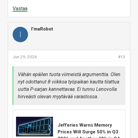
suoraan tai epäsuorasti jo nyt sidos nykyisiin
Vastaa
toimittajiin jolloin käytännössä he kusisivat
omiin muroihin. Ain't gonna happen. Vaikea
kuvitella että jokin hedgefund heittäisi kolikkoa
I'maRobot
I
muutamalla kymmenellä miljardilla ja lähtisi
kokonaan uudelle markkinalle jonka tuoton on
kuitenkin kysymysmerkki sitten kun
Jun 29, 2026
#13
tuotannontekijät on kasassa ja tuotteita oikeasti
alkaisi tulla isolla volyymilla linjan päästä ulos.
Vähän epäilen tuota viimeistä argumenttia. Olen
Eli, olen samaa mieltä että tämä on uusi
nyt odottanut 8 viikkoa työpaikan kautta tilattua
normaali. Valitettavasti. Ainoa toivo on musta
uutta P-sarjan kannettavaa. Ei tunnu Lenovolla
joutsen. Itse lasken toivoni sen varaan.
hirveästi olevan myytävää varastossa.
Jefferies Warns Memory
Prices Will Surge 50% in Q3