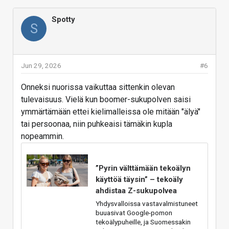
Spotty
S
Jun 29, 2026
#6
Onneksi nuorissa vaikuttaa sittenkin olevan
tulevaisuus. Vielä kun boomer-sukupolven saisi
ymmärtämään ettei kielimalleissa ole mitään "älyä"
tai persoonaa, niin puhkeaisi tämäkin kupla
nopeammin.
”Pyrin välttämään tekoälyn
käyttöä täysin” – tekoäly
ahdistaa Z-sukupolvea
Yhdysvalloissa vastavalmistuneet
buuasivat Google-pomon
tekoälypuheille, ja Suomessakin