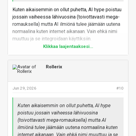
Kuten aikaisemmin on ollut puhetta, AI hype poistuu
jossain vaiheessa lähivuosina (toivottavasti mega-
romauksella) mutta AI ilmiönä tulee jäämään uutena
normaalina kuten internet aikanaan. Vain ehkä nimi
muuttuu ja se integroidaan käyttiksiin.
Klikkaa laajentaaksesi...
AI on liian hyödyllinen monilla aloilla että kaikki paha
saataisiin sullottua takaisin Pandoran liippaaseen.
Ja kuten on ollut puhetta, AI kuluttaja/SMB
Rollerix
mittakaavassa näillä näkymin ei ole lasketatehoa
vaan muistia. Eli nyt GPU mutta ehkä 4-5v jaksolla
aletaan paremman luokan moboon integroida erillisiä
Jun 29, 2026
#10
ja edullisia XPU:ta samalla tavalla kun nyt tehdään
"pelikannettavia". Se voisi olla jopa järkevää.
Kuten aikaisemmin on ollut puhetta, AI hype
Ja siten muistin määrän tarve on pysyvästi
poistuu jossain vaiheessa lähivuosina
lisääntynyt. Ei ehkä nopeus välttämättä mutta määrä
(toivottavasti mega-romauksella) mutta AI
koska hitaampikin kone pyörittää AI:ta jos sen saa
ilmiönä tulee jäämään uutena normaalina kuten
keskusmuistista mutta jos joudutaan massamuistia
internet aikanaan. Vain ehkä nimi muuttuu ja se