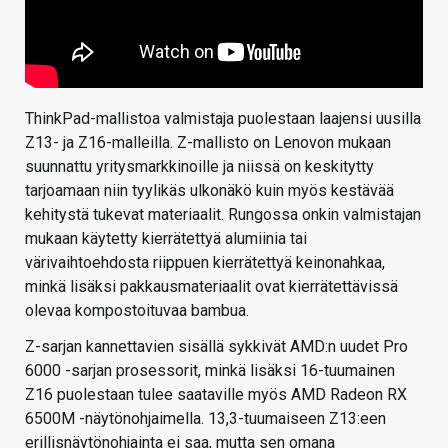
ThinkPad-mallistoa valmistaja puolestaan laajensi uusilla
Z13- ja Z16-malleilla. Z-mallisto on Lenovon mukaan
suunnattu yritysmarkkinoille ja niissä on keskitytty
tarjoamaan niin tyylikäs ulkonäkö kuin myös kestävää
kehitystä tukevat materiaalit. Rungossa onkin valmistajan
mukaan käytetty kierrätettyä alumiinia tai
värivaihtoehdosta riippuen kierrätettyä keinonahkaa,
minkä lisäksi pakkausmateriaalit ovat kierrätettävissä
olevaa kompostoituvaa bambua.
Z-sarjan kannettavien sisällä sykkivät AMD:n uudet Pro
6000 -sarjan prosessorit, minkä lisäksi 16-tuumainen
Z16 puolestaan tulee saataville myös AMD Radeon RX
6500M -näytönohjaimella. 13,3-tuumaiseen Z13:een
erillisnäytönohjainta ei saa, mutta sen omana