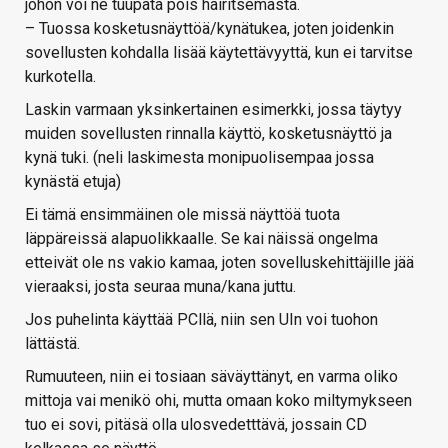
johon voi ne tuupata pois häiritsemästä.
– Tuossa kosketusnäyttöä/kynätukea, joten joidenkin
sovellusten kohdalla lisää käytettävyyttä, kun ei tarvitse
kurkotella.
Laskin varmaan yksinkertainen esimerkki, jossa täytyy
muiden sovellusten rinnalla käyttö, kosketusnäyttö ja
kynä tuki. (neli laskimesta monipuolisempaa jossa
kynästä etuja)
Ei tämä ensimmäinen ole missä näyttöä tuota
läppäreissä alapuolikkaalle. Se kai näissä ongelma
etteivät ole ns vakio kamaa, joten sovelluskehittäjille jää
vieraaksi, josta seuraa muna/kana juttu.
Jos puhelinta käyttää PCllä, niin sen UIn voi tuohon
lättästä.
Rumuuteen, niin ei tosiaan säväyttänyt, en varma oliko
mittoja vai menikö ohi, mutta omaan koko miltymykseen
tuo ei sovi, pitäsä olla ulosvedetttävä, jossain CD