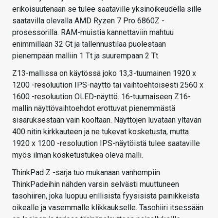
erikoisuutenaan se tulee saataville yksinoikeudella sille
saatavilla olevalla AMD Ryzen 7 Pro 6860Z -
prosessorilla. RAM-muistia kannettaviin mahtuu
enimmillään 32 Gt ja tallennustilaa puolestaan
pienempään malliin 1 Tt ja suurempaan 2 Tt.
Z13-mallissa on käytössä joko 13,3-tuumainen 1920 x
1200 -resoluution IPS-näyttö tai vaihtoehtoisesti 2560 x
1600 -resoluution OLED-näyttö. 16-tuumaiseen Z16-
mallin näyttövaihtoehdot erottuvat pienemmästä
sisaruksestaan vain kooltaan. Näyttöjen luvataan yltävän
400 nitin kirkkauteen ja ne tukevat kosketusta, mutta
1920 x 1200 -resoluution IPS-näytöistä tulee saataville
myös ilman kosketustukea oleva malli.
ThinkPad Z -sarja tuo mukanaan vanhempiin
ThinkPadeihin nähden varsin selvästi muuttuneen
tasohiiren, joka luopuu erillisistä fyysisistä painikkeista
oikealle ja vasemmalle klikkaukselle. Tasohiiri itsessään