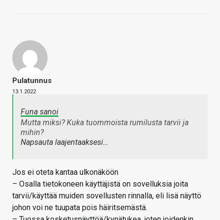
Pulatunnus
13.1.2022
Funa sanoi
Mutta miksi? Kuka tuommoista rumilusta tarvii ja
mihin?
Napsauta laajentaaksesi…
Jos ei oteta kantaa ulkonäköön
– Osalla tietokoneen käyttäjistä on sovelluksia joita
tarvii/käyttää muiden sovellusten rinnalla, eli lisä näyttö
johon voi ne tuupata pois häiritsemästä.
– Tuossa kosketusnäyttöä/kynätukea, joten joidenkin