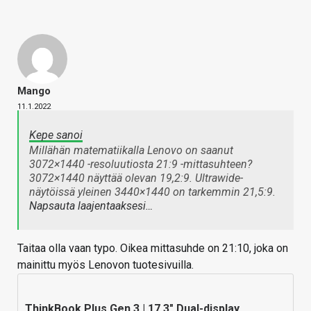
Mango
11.1.2022
Kepe sanoi
Millähän matematiikalla Lenovo on saanut
3072×1440 -resoluutiosta 21:9 -mittasuhteen?
3072×1440 näyttää olevan 19,2:9. Ultrawide-
näytöissä yleinen 3440×1440 on tarkemmin 21,5:9.
Napsauta laajentaaksesi…
Taitaa olla vaan typo. Oikea mittasuhde on 21:10, joka on
mainittu myös Lenovon tuotesivuilla.
ThinkBook Plus Gen 3 | 17.3" Dual-display