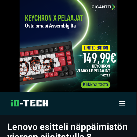
Lenovo esitteli näppäimistön
UUTISET
viereen sijoitetulla 8-