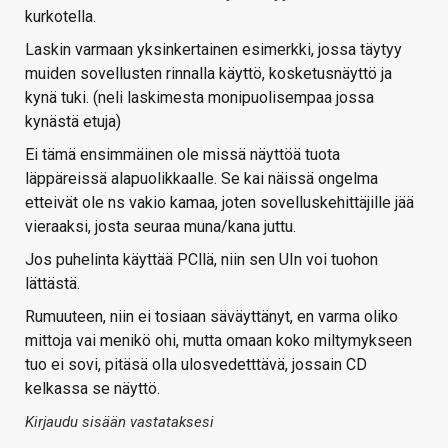
kurkotella.
Laskin varmaan yksinkertainen esimerkki, jossa täytyy
muiden sovellusten rinnalla käyttö, kosketusnäyttö ja
kynä tuki. (neli laskimesta monipuolisempaa jossa
kynästä etuja)
Ei tämä ensimmäinen ole missä näyttöä tuota
läppäreissä alapuolikkaalle. Se kai näissä ongelma
etteivät ole ns vakio kamaa, joten sovelluskehittäjille jää
vieraaksi, josta seuraa muna/kana juttu.
Jos puhelinta käyttää PCllä, niin sen UIn voi tuohon
lättästä.
Rumuuteen, niin ei tosiaan säväyttänyt, en varma oliko
mittoja vai menikö ohi, mutta omaan koko miltymykseen
tuo ei sovi, pitäsä olla ulosvedetttävä, jossain CD
kelkassa se näyttö.
Kirjaudu sisään vastataksesi