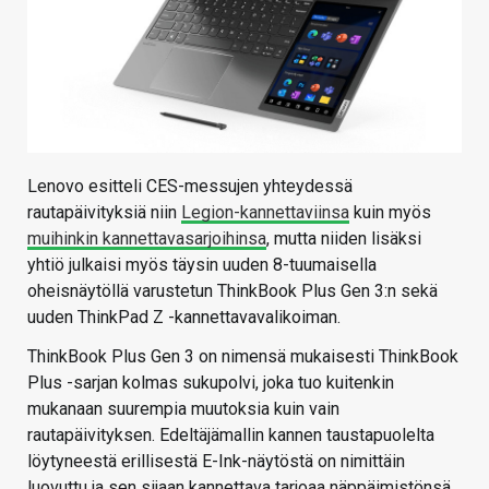
Lenovo esitteli CES-messujen yhteydessä
rautapäivityksiä niin
Legion-kannettaviinsa
kuin myös
muihinkin kannettavasarjoihinsa
, mutta niiden lisäksi
yhtiö julkaisi myös täysin uuden 8-tuumaisella
oheisnäytöllä varustetun ThinkBook Plus Gen 3:n sekä
uuden ThinkPad Z -kannettavavalikoiman.
ThinkBook Plus Gen 3 on nimensä mukaisesti ThinkBook
Plus -sarjan kolmas sukupolvi, joka tuo kuitenkin
mukanaan suurempia muutoksia kuin vain
rautapäivityksen. Edeltäjämallin kannen taustapuolelta
löytyneestä erillisestä E-Ink-näytöstä on nimittäin
luovuttu ja sen sijaan kannettava tarjoaa näppäimistönsä