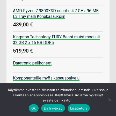
AMD Ryzen 7 9800X3D suoritin 4,7 GHz 96 MB
L3 Tray malli Konekasauksiin
439,00 €
Kingston Technology FURY Beast muistimoduuli
32 GB 2 x 16 GB DDR5
519,90 €
Datatronic pelikoneet
Komponenteille myös kasauspalvelu
Käytämme evästeitä sivuston toiminnoissa, ominaisuuksissa ja
liikenteen analysoinnissa. Käyttämällä sivustoa hyväksyt
evästeiden käytön.
Ok
En hyväksy
Lisätietoja