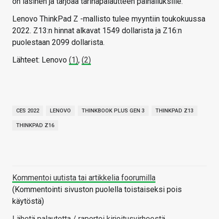
on lasinen ja tarjoaa tärinäpalautteen painalluksille.
Lenovo ThinkPad Z -mallisto tulee myyntiin toukokuussa
2022. Z13:n hinnat alkavat 1549 dollarista ja Z16:n
puolestaan 2099 dollarista.
Lähteet: Lenovo
(1)
,
(2)
CES 2022
LENOVO
THINKBOOK PLUS GEN 3
THINKPAD Z13
THINKPAD Z16
Kommentoi uutista tai artikkelia foorumilla
(Kommentointi sivuston puolella toistaiseksi pois
käytöstä)
Lähetä palautetta / raportoi kirjoitusvirheestä