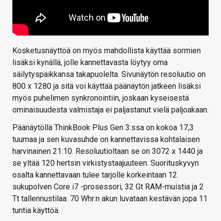
Kosketusnäyttöä on myös mahdollista käyttää sormien
lisäksi kynällä, jolle kannettavasta löytyy oma
säilytyspaikkansa takapuolelta. Sivunäytön resoluutio on
800 x 1280 ja sitä voi käyttää päänäytön jatkeen lisäksi
myös puhelimen synkronointiin, joskaan kyseisestä
ominaisuudesta valmistaja ei paljastanut vielä paljoakaan.
Päänäytöllä ThinkBook Plus Gen 3:ssa on kokoa 17,3
tuumaa ja sen kuvasuhde on kannettavissa kohtalaisen
harvinainen 21:10. Resoluutioltaan se on 3072 x 1440 ja
se yltää 120 hertsin virkistystaajuuteen. Suorituskyvyn
osalta kannettavaan tulee tarjolle korkeintaan 12.
sukupolven Core i7 -prosessori, 32 Gt RAM-muistia ja 2
Tt tallennustilaa. 70 Whr:n akun luvataan kestävän jopa 11
tuntia käyttöä.