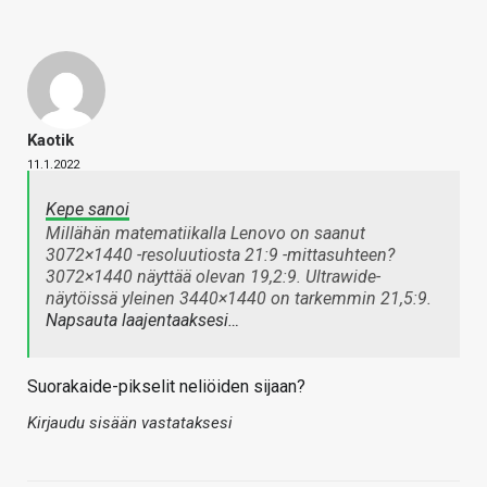
Kaotik
11.1.2022
Kepe sanoi
Millähän matematiikalla Lenovo on saanut
3072×1440 -resoluutiosta 21:9 -mittasuhteen?
3072×1440 näyttää olevan 19,2:9. Ultrawide-
näytöissä yleinen 3440×1440 on tarkemmin 21,5:9.
Napsauta laajentaaksesi…
Suorakaide-pikselit neliöiden sijaan?
Kirjaudu sisään vastataksesi