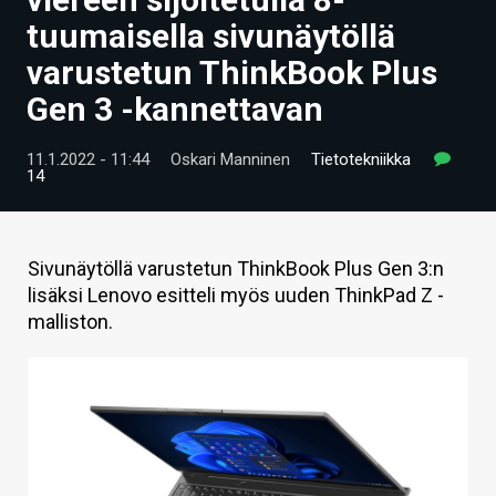
ARTIKKELIT
tuumaisella sivunäytöllä
varustetun ThinkBook Plus
VIDEOT
Gen 3 -kannettavan
TECHBBS
11.1.2022 - 11:44
Oskari Manninen
Tietotekniikka
TIETOA
14
HINTA.FI
KAUPPA
Sivunäytöllä varustetun ThinkBook Plus Gen 3:n
lisäksi Lenovo esitteli myös uuden ThinkPad Z -
VAIHDA TEEMA
malliston.
HAKU