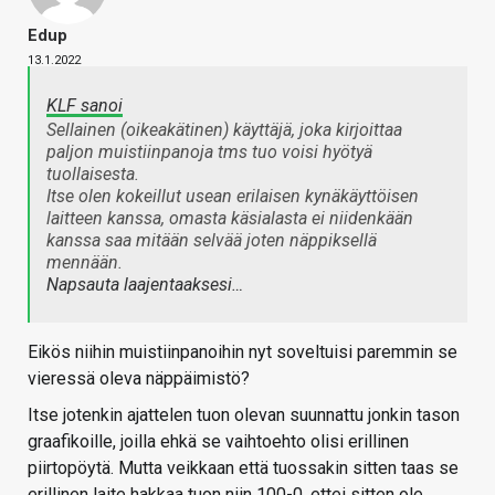
Edup
13.1.2022
KLF sanoi
Sellainen (oikeakätinen) käyttäjä, joka kirjoittaa
paljon muistiinpanoja tms tuo voisi hyötyä
tuollaisesta.
Itse olen kokeillut usean erilaisen kynäkäyttöisen
laitteen kanssa, omasta käsialasta ei niidenkään
kanssa saa mitään selvää joten näppiksellä
mennään.
Napsauta laajentaaksesi…
Eikös niihin muistiinpanoihin nyt soveltuisi paremmin se
vieressä oleva näppäimistö?
Itse jotenkin ajattelen tuon olevan suunnattu jonkin tason
graafikoille, joilla ehkä se vaihtoehto olisi erillinen
piirtopöytä. Mutta veikkaan että tuossakin sitten taas se
erillinen laite hakkaa tuon niin 100-0, ettei sitten ole