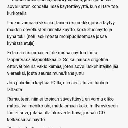
sovellusten kohdalla lisää käytettävyyttä, kun ei tarvitse
kurkotella.
Laskin varmaan yksinkertainen esimerkki, jossa täytyy
muiden sovellusten rinnalla käyttö, kosketusnäyttö ja
kynä tuki. (neli laskimesta monipuolisempaa jossa
kynästä etuja)
Ei tämä ensimmäinen ole missä näyttöä tuota
läppäreissä alapuolikkaalle. Se kai näissä ongelma
etteivät ole ns vakio kamaa, joten sovelluskehittäjille jää
vieraaksi, josta seuraa muna/kana juttu.
Jos puhelinta käyttää PCllä, niin sen UIn voi tuohon
lättästä.
Rumuuteen, niin ei tosiaan säväyttänyt, en varma oliko
mittoja vai menikö ohi, mutta omaan koko miltymykseen
tuo ei sovi, pitäsä olla ulosvedetttävä, jossain CD
kelkassa se näyttö.