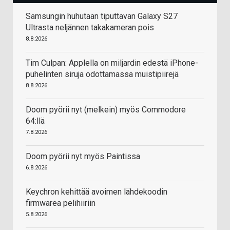
Samsungin huhutaan tiputtavan Galaxy S27
Ultrasta neljännen takakameran pois
8.8.2026
Tim Culpan: Applella on miljardin edestä iPhone-
puhelinten siruja odottamassa muistipiirejä
8.8.2026
Doom pyörii nyt (melkein) myös Commodore
64:llä
7.8.2026
Doom pyörii nyt myös Paintissa
6.8.2026
Keychron kehittää avoimen lähdekoodin
firmwarea pelihiiriin
5.8.2026