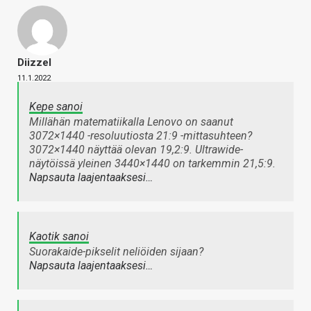
Diizzel
11.1.2022
Kepe sanoi
Millähän matematiikalla Lenovo on saanut
3072×1440 -resoluutiosta 21:9 -mittasuhteen?
3072×1440 näyttää olevan 19,2:9. Ultrawide-
näytöissä yleinen 3440×1440 on tarkemmin 21,5:9.
Napsauta laajentaaksesi…
Kaotik sanoi
Suorakaide-pikselit neliöiden sijaan?
Napsauta laajentaaksesi…