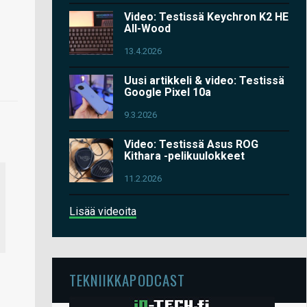
Video: Testissä Keychron K2 HE
All-Wood
13.4.2026
Uusi artikkeli & video: Testissä
Google Pixel 10a
9.3.2026
Video: Testissä Asus ROG
Kithara -pelikuulokkeet
11.2.2026
Lisää videoita
TEKNIIKKAPODCAST