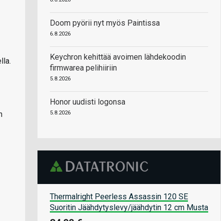
Doom pyörii nyt myös Paintissa
6.8.2026
Keychron kehittää avoimen lähdekoodin
lla.
firmwarea pelihiiriin
5.8.2026
Honor uudisti logonsa
n
5.8.2026
Thermalright Peerless Assassin 120 SE
Suoritin Jäähdytyslevy/jäähdytin 12 cm Musta