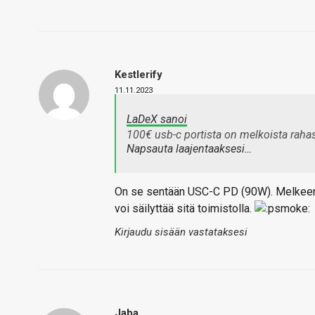
Kestlerify
11.11.2023
LaDeX sanoi
100€ usb-c portista on melkoista rahas
Napsauta laajentaaksesi…
On se sentään USC-C PD (90W). Melkeen se
voi säilyttää sitä toimistolla.
Kirjaudu sisään vastataksesi
Jaba