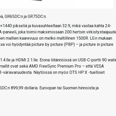
töä, GR65DC:n ja GR75DC:n.
×1440 pikseliä ja kuvasuhteeltaan 32:9, mikä vastaa kahta 24-
paneeli, joka toimii maksimissaan 200 hertsin virkistystaajuude
ien mallien kaarevuus on melko maltillinen 1500R. LG:n mukaan
a voi hyödyntää picture by picture (PBP) – ja picture in picture
:lle ja HDMI 2.1:lle. Erona liitännöissä on USB-C-portti 90 wati
t mallit ovat sekä AMD FreeSync Premium Pro – että VESA
P3-väriavaruudesta. Näytöissä on myös DTS HP:X -tuelliset
DC:n 899,99 dollaria. Euroopan tai Suomen hinnoista ja