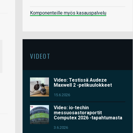
Komponenteille myös kasauspalvelu
VIDEOT
Video: Testissä Audeze
Maxwell 2 -pelikuulokkeet
15.6.2026
Video: io-techin
messuosastoraportit
Computex 2026 -tapahtumasta
3.6.2026