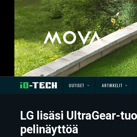
UUTISET
ARTIKKELIT
LG lisäsi UltraGear-tu
pelinäyttöä