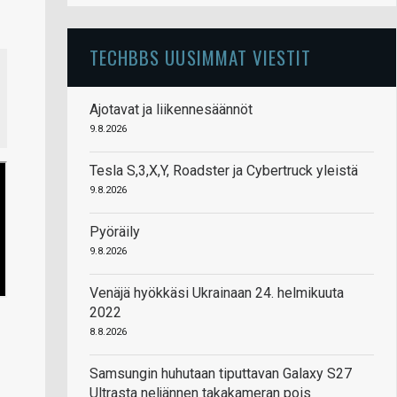
TECHBBS UUSIMMAT VIESTIT
Ajotavat ja liikennesäännöt
9.8.2026
Tesla S,3,X,Y, Roadster ja Cybertruck yleistä
9.8.2026
Pyöräily
9.8.2026
Venäjä hyökkäsi Ukrainaan 24. helmikuuta
2022
8.8.2026
Samsungin huhutaan tiputtavan Galaxy S27
Ultrasta neljännen takakameran pois