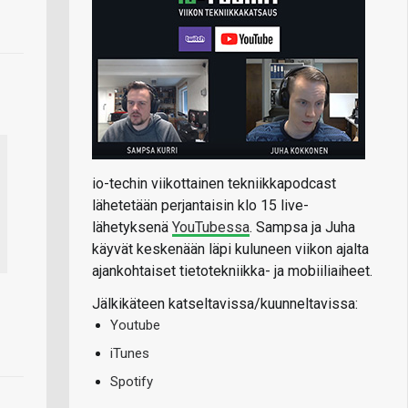
io-techin viikottainen tekniikkapodcast
lähetetään perjantaisin klo 15 live-
lähetyksenä
YouTubessa
. Sampsa ja Juha
käyvät keskenään läpi kuluneen viikon ajalta
ajankohtaiset tietotekniikka- ja mobiiliaiheet.
Jälkikäteen katseltavissa/kuunneltavissa:
Youtube
iTunes
Spotify