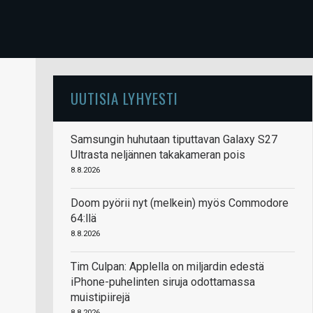
UUTISIA LYHYESTI
Samsungin huhutaan tiputtavan Galaxy S27
Ultrasta neljännen takakameran pois
8.8.2026
Doom pyörii nyt (melkein) myös Commodore
64:llä
8.8.2026
Tim Culpan: Applella on miljardin edestä
iPhone-puhelinten siruja odottamassa
muistipiirejä
8.8.2026