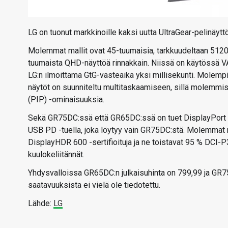
LG on tuonut markkinoille kaksi uutta UltraGear-pelinäyt
Molemmat mallit ovat 45-tuumaisia, tarkkuudeltaan 5120
tuumaista QHD-näyttöä rinnakkain. Niissä on käytössä VA-
LG:n ilmoittama GtG-vasteaika yksi millisekunti. Molemp
näytöt on suunniteltu multitaskaamiseen, sillä molemmiss
(PIP) -ominaisuuksia.
Sekä GR75DC:ssä että GR65DC:ssä on tuet DisplayPort 1.4
USB PD -tuella, joka löytyy vain GR75DC:stä. Molemma
DisplayHDR 600 -sertifioituja ja ne toistavat 95 % DCI-
kuulokeliitännät.
Yhdysvalloissa GR65DC:n julkaisuhinta on 799,99 ja GR75
saatavuuksista ei vielä ole tiedotettu.
Lähde:
LG