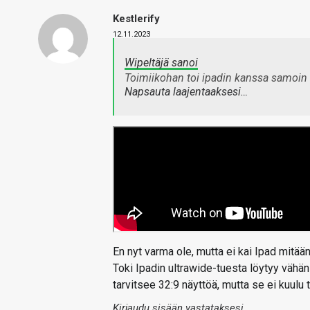
Kestlerify
12.11.2023
Wipeltäjä sanoi
Toimiikohan toi ipadin kanssa samoin 
Napsauta laajentaaksesi…
En nyt varma ole, mutta ei kai Ipad mitää
Toki Ipadin ultrawide-tuesta löytyy vähän r
tarvitsee 32:9 näyttöä, mutta se ei kuulu
Kirjaudu sisään vastataksesi