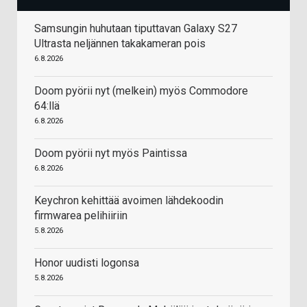
Samsungin huhutaan tiputtavan Galaxy S27
Ultrasta neljännen takakameran pois
6.8.2026
Doom pyörii nyt (melkein) myös Commodore
64:llä
6.8.2026
Doom pyörii nyt myös Paintissa
6.8.2026
Keychron kehittää avoimen lähdekoodin
firmwarea pelihiiriin
5.8.2026
Honor uudisti logonsa
5.8.2026