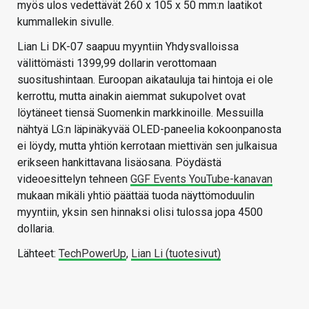
myös ulos vedettävät 260 x 105 x 50 mm:n laatikot
kummallekin sivulle.
Lian Li DK-07 saapuu myyntiin Yhdysvalloissa
välittömästi 1399,99 dollarin verottomaan
suositushintaan. Euroopan aikatauluja tai hintoja ei ole
kerrottu, mutta ainakin aiemmat sukupolvet ovat
löytäneet tiensä Suomenkin markkinoille. Messuilla
nähtyä LG:n läpinäkyvää OLED-paneelia kokoonpanosta
ei löydy, mutta yhtiön kerrotaan miettivän sen julkaisua
erikseen hankittavana lisäosana. Pöydästä
videoesittelyn tehneen
GGF Events YouTube-kanavan
mukaan mikäli yhtiö päättää tuoda näyttömoduulin
myyntiin, yksin sen hinnaksi olisi tulossa jopa 4500
dollaria.
Lähteet:
TechPowerUp
,
Lian Li (tuotesivut)