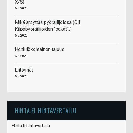
X/S)
6.8.2026
Mikä ärsyttää pyöräilijöissä (Oli:
Kilpapyöräilijöiden "pakat"..)
6.8.2026
Henkilökohtainen talous
6.8.2026
Liittymät
6.8.2026
HINTA.FI HINTAVERTAILU
Hinta.fi hintavertailu