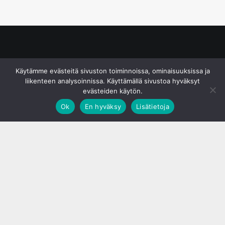
© S&J Media Oy
Käytämme evästeitä sivuston toiminnoissa, ominaisuuksissa ja
liikenteen analysoinnissa. Käyttämällä sivustoa hyväksyt
evästeiden käytön.
Ok
En hyväksy
Lisätietoja
;