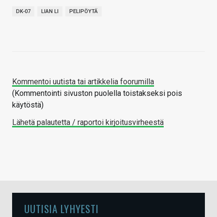
DK-07
LIAN LI
PELIPÖYTÄ
Kommentoi uutista tai artikkelia foorumilla
(Kommentointi sivuston puolella toistakseksi pois
käytöstä)
Lähetä palautetta / raportoi kirjoitusvirheestä
UUTISIA LYHYESTI