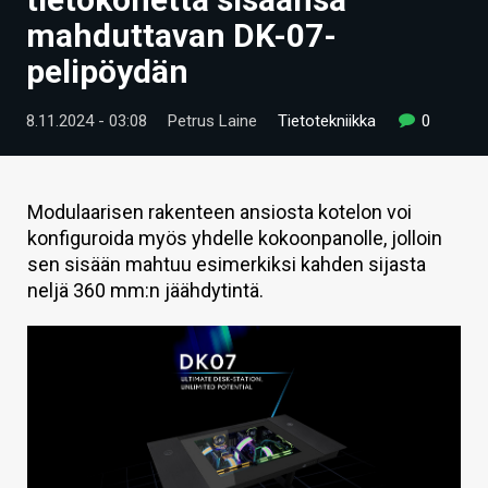
ARTIKKELIT
mahduttavan DK-07-
pelipöydän
VIDEOT
TECHBBS
8.11.2024 - 03:08
Petrus Laine
Tietotekniikka
0
TIETOA
HINTA.FI
Modulaarisen rakenteen ansiosta kotelon voi
konfiguroida myös yhdelle kokoonpanolle, jolloin
KAUPPA
sen sisään mahtuu esimerkiksi kahden sijasta
neljä 360 mm:n jäähdytintä.
VAIHDA TEEMA
HAKU