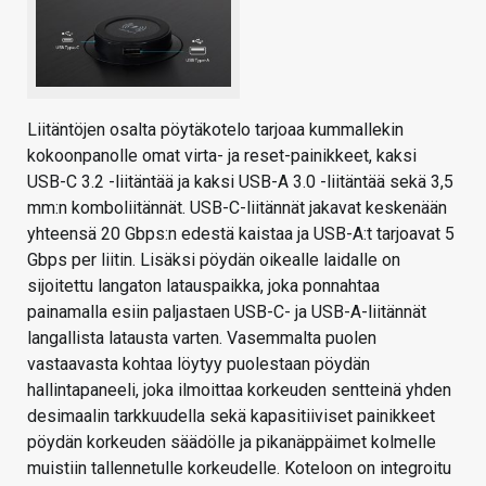
Liitäntöjen osalta pöytäkotelo tarjoaa kummallekin
kokoonpanolle omat virta- ja reset-painikkeet, kaksi
USB-C 3.2 -liitäntää ja kaksi USB-A 3.0 -liitäntää sekä 3,5
mm:n komboliitännät. USB-C-liitännät jakavat keskenään
yhteensä 20 Gbps:n edestä kaistaa ja USB-A:t tarjoavat 5
Gbps per liitin. Lisäksi pöydän oikealle laidalle on
sijoitettu langaton latauspaikka, joka ponnahtaa
painamalla esiin paljastaen USB-C- ja USB-A-liitännät
langallista latausta varten. Vasemmalta puolen
vastaavasta kohtaa löytyy puolestaan pöydän
hallintapaneeli, joka ilmoittaa korkeuden sentteinä yhden
desimaalin tarkkuudella sekä kapasitiiviset painikkeet
pöydän korkeuden säädölle ja pikanäppäimet kolmelle
muistiin tallennetulle korkeudelle. Koteloon on integroitu