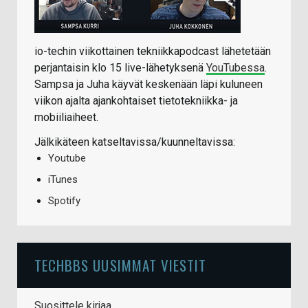
io-techin viikottainen tekniikkapodcast lähetetään
perjantaisin klo 15 live-lähetyksenä
YouTubessa
.
Sampsa ja Juha käyvät keskenään läpi kuluneen
viikon ajalta ajankohtaiset tietotekniikka- ja
mobiiliaiheet.
Jälkikäteen katseltavissa/kuunneltavissa:
Youtube
iTunes
Spotify
TECHBBS UUSIMMAT VIESTIT
Suosittele kirjaa