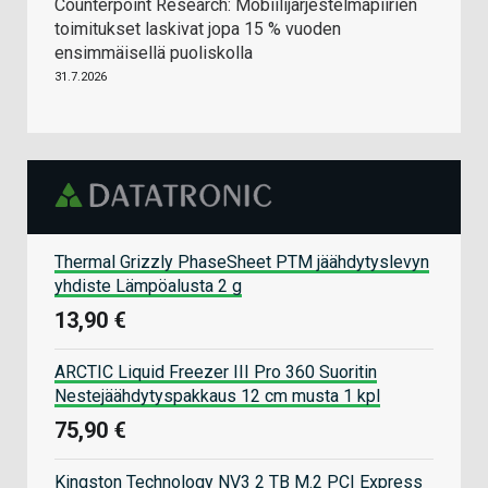
Counterpoint Research: Mobiilijärjestelmäpiirien
toimitukset laskivat jopa 15 % vuoden
ensimmäisellä puoliskolla
31.7.2026
Thermal Grizzly PhaseSheet PTM jäähdytyslevyn
yhdiste Lämpöalusta 2 g
13,90 €
ARCTIC Liquid Freezer III Pro 360 Suoritin
Nestejäähdytyspakkaus 12 cm musta 1 kpl
75,90 €
Kingston Technology NV3 2 TB M.2 PCI Express