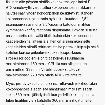
Ikkunan alle pöydän sisään voi sovittaa jopa kaksi E-
ATX-emolevyllä varustettua kokoonpanoa rinnakkain, tai
halutessaan yhden kokoonpanon keskitetysti. Kahden
kokoonpanon käyttö tosin syö kaksi kuudesta 2,5”
asemapaikasta, mutta 3,5”-asemia koteloon mahtuu
kymmenen konfiguraatiosta riippumatta. Pöydän sisusta
on varustettu riittävällä tilalla kahdenkin kokoonpanon
kaapeleiden hallintaan ja siihen on sisäänrakennettu
kaapeleiden siistiä reitittämistä helpottavia klipsuja sekä
kotelon taakse piiloutuva kookas kaapelikouru.
Prosessoricoolerille on tilaa korkeussuunnassa
maksimissaan 180 mm ja GPU:lla saa olla pituutta
enimmillään 383 mm. Virtalähdepaikat tukevat
maksimissaan 220 mm pitkiä ATX-virtalähteitä.
Myös jäähdytykselle on tilaa ns. riittävästi ja kahdellakin
kokoonpanolla sisään saa mahtumaan maksimissaan
kaksi 360 mm:n jäähdytintä, kun yhdellä kokoonpanolla
tulee lisätilaa vielä kahdelle 360 mm:n jäähdyttimelle