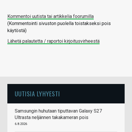
Kommentoi uutista tai artikkelia foorumilla
(Kommentointi sivuston puolella toistakseksi pois
käytöstä)
Lähetä palautetta / raportoi kirjoitusvirheestä
UUTISIA LYHYESTI
Samsungin huhutaan tiputtavan Galaxy S27
Ultrasta neljännen takakameran pois
6.8.2026