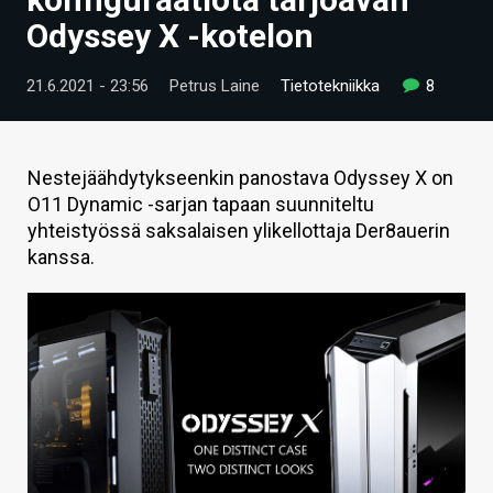
ARTIKKELIT
Odyssey X -kotelon
VIDEOT
21.6.2021 - 23:56
Petrus Laine
Tietotekniikka
8
TECHBBS
TIETOA
Nestejäähdytykseenkin panostava Odyssey X on
O11 Dynamic -sarjan tapaan suunniteltu
HINTA.FI
yhteistyössä saksalaisen ylikellottaja Der8auerin
kanssa.
KAUPPA
VAIHDA TEEMA
HAKU