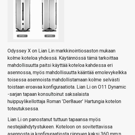
Odyssey X on Lian Lin markkinointiosaston mukaan
kolme koteloa yhdessä. Käytännössä tämä tarkoittaa
mahdollisuutta paitsi käyttää koteloa kahdessa eri
asennossa, myös mahdollisuutta kääntää emolevykelkka
toisessa asennoista mahdollistamaan kolme selvästi
toistaan eroavaa konfiguraatiota. Lian Li on O11 Dynamic
-sarjan tapaan konsultoinut saksalaista
huippuylikellottaja Roman ’Der8auer’ Hartungia kotelon
toteutuksessa.
Lian Li on panostanut tuttuun tapaansa myös
nestejäähdytystukeen. Koteloon on sovitettavissa
asennosta ja konfiguraatiosta riippuen kaksi 360 mm:n