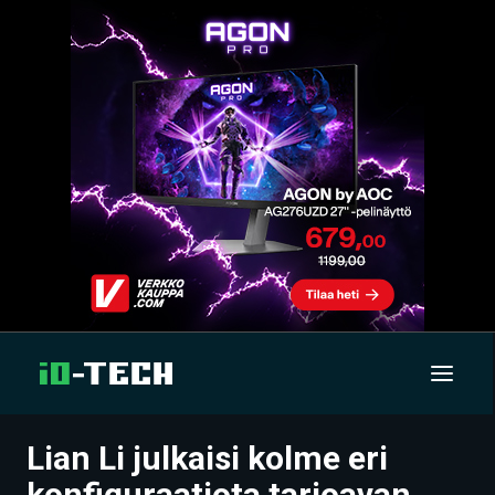
Lian Li julkaisi kolme eri
UUTISET
konfiguraatiota tarjoavan