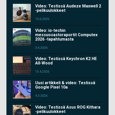
Video: Testissä Audeze Maxwell 2
-pelikuulokkeet
15.6.2026
Video: io-techin
messuosastoraportit Computex
2026 -tapahtumasta
3.6.2026
Video: Testissä Keychron K2 HE
All-Wood
13.4.2026
Uusi artikkeli & video: Testissä
Google Pixel 10a
9.3.2026
Video: Testissä Asus ROG Kithara
-pelikuulokkeet