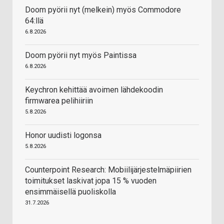
Doom pyörii nyt (melkein) myös Commodore
64:llä
6.8.2026
Doom pyörii nyt myös Paintissa
6.8.2026
Keychron kehittää avoimen lähdekoodin
firmwarea pelihiiriin
5.8.2026
Honor uudisti logonsa
5.8.2026
Counterpoint Research: Mobiilijärjestelmäpiirien
toimitukset laskivat jopa 15 % vuoden
ensimmäisellä puoliskolla
31.7.2026