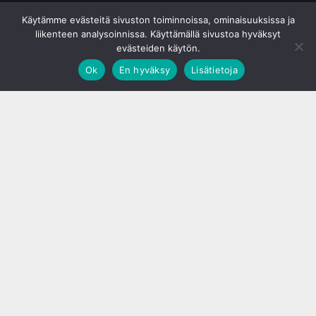
© S&J Media Oy
Käytämme evästeitä sivuston toiminnoissa, ominaisuuksissa ja
liikenteen analysoinnissa. Käyttämällä sivustoa hyväksyt
evästeiden käytön.
Ok
En hyväksy
Lisätietoja
;