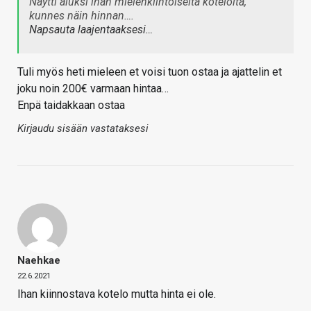
Näytti aluksi ihan mielenkiintoiselta kotelolta,
kunnes näin hinnan….
Napsauta laajentaaksesi…
Tuli myös heti mieleen et voisi tuon ostaa ja ajattelin et
joku noin 200€ varmaan hintaa…
Enpä taidakkaan ostaa
Kirjaudu sisään vastataksesi
Naehkae
22.6.2021
Ihan kiinnostava kotelo mutta hinta ei ole.