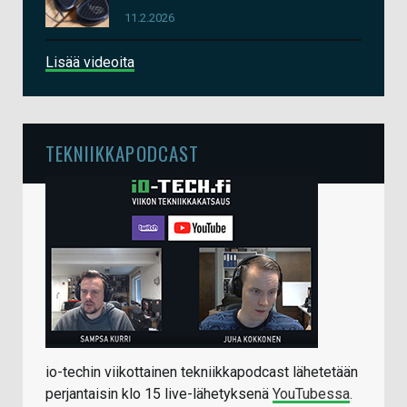
11.2.2026
Lisää videoita
TEKNIIKKAPODCAST
io-techin viikottainen tekniikkapodcast lähetetään
perjantaisin klo 15 live-lähetyksenä
YouTubessa
.