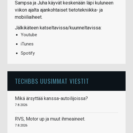
Sampsa ja Juha käyvät keskenään läpi kuluneen
viikon ajalta ajankohtaiset tietotekniikka- ja
mobiiliaiheet.
Jälkikäteen katseltavissa/kuunneltavissa:
Youtube
iTunes
Spotify
TECHBBS UUSIMMAT VIESTIT
Mikä ärsyttää kanssa-autoilijoissa?
7.8.2026
RVS, Motor up ja muut ihmeaineet.
7.8.2026