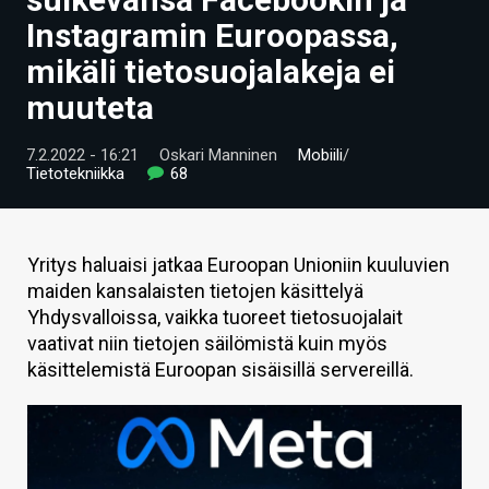
ARTIKKELIT
Instagramin Euroopassa,
mikäli tietosuojalakeja ei
VIDEOT
muuteta
TECHBBS
7.2.2022 - 16:21
Oskari Manninen
Mobiili
/
TIETOA
Tietotekniikka
68
HINTA.FI
KAUPPA
Yritys haluaisi jatkaa Euroopan Unioniin kuuluvien
maiden kansalaisten tietojen käsittelyä
VAIHDA TEEMA
Yhdysvalloissa, vaikka tuoreet tietosuojalait
vaativat niin tietojen säilömistä kuin myös
käsittelemistä Euroopan sisäisillä servereillä.
HAKU