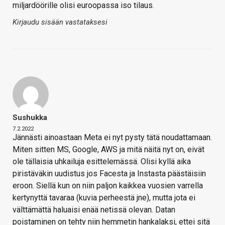
miljardöörille olisi euroopassa iso tilaus.
Kirjaudu sisään vastataksesi
Sushukka
7.2.2022
Jännästi ainoastaan Meta ei nyt pysty tätä noudattamaan.
Miten sitten MS, Google, AWS ja mitä näitä nyt on, eivät
ole tällaisia uhkailuja esittelemässä. Olisi kyllä aika
piristäväkin uudistus jos Facesta ja Instasta päästäisiin
eroon. Siellä kun on niin paljon kaikkea vuosien varrella
kertynyttä tavaraa (kuvia perheestä jne), mutta jota ei
välttämättä haluaisi enää netissä olevan. Datan
poistaminen on tehty niin hemmetin hankalaksi, ettei sitä