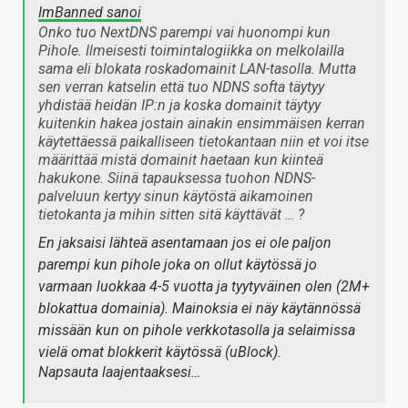
ImBanned sanoi
Onko tuo NextDNS parempi vai huonompi kun
Pihole. Ilmeisesti toimintalogiikka on melkolailla
sama eli blokata roskadomainit LAN-tasolla. Mutta
sen verran katselin että tuo NDNS softa täytyy
yhdistää heidän IP:n ja koska domainit täytyy
kuitenkin hakea jostain ainakin ensimmäisen kerran
käytettäessä paikalliseen tietokantaan niin et voi itse
määrittää mistä domainit haetaan kun kiinteä
hakukone. Siinä tapauksessa tuohon NDNS-
palveluun kertyy sinun käytöstä aikamoinen
tietokanta ja mihin sitten sitä käyttävät … ?
En jaksaisi lähteä asentamaan jos ei ole paljon
parempi kun pihole joka on ollut käytössä jo
varmaan luokkaa 4-5 vuotta ja tyytyväinen olen (2M+
blokattua domainia). Mainoksia ei näy käytännössä
missään kun on pihole verkkotasolla ja selaimissa
vielä omat blokkerit käytössä (uBlock).
Napsauta laajentaaksesi…