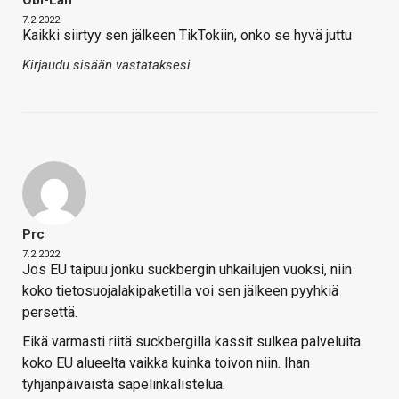
Obi-Lan
7.2.2022
Kaikki siirtyy sen jälkeen TikTokiin, onko se hyvä juttu
Kirjaudu sisään vastataksesi
Prc
7.2.2022
Jos EU taipuu jonku suckbergin uhkailujen vuoksi, niin
koko tietosuojalakipaketilla voi sen jälkeen pyyhkiä
persettä.
Eikä varmasti riitä suckbergilla kassit sulkea palveluita
koko EU alueelta vaikka kuinka toivon niin. Ihan
tyhjänpäiväistä sapelinkalistelua.