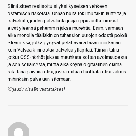
Siinä sitten realisoituisi yksi kyseisen vehkeen
ostamisen riskeistä. Onhan noita toki muitakin laitteita ja
palveluita, joiden palveluntarjoajariippuvuutta ihmiset
eivät yleensä pahemmin jaksa murehtia. Esim. varmaan
aika monella täälläkin on tuhansien eurojen edestä pelejä
Steamissa, jotka pysyvät pelattavana tasan niin kauan
kuin Valvea kiinnostaa palvelua ylläpitää. Tämän takia
jotkut OSS-hörhöt jaksaa meuhkata softan avoimuudesta
ja sen sellaisesta, mutta aika köyhä digitaalinen elämä
sitä tänä päivänä olisi, jos ei mitään tuotteita olisi valmis
mihinkään palveluun sitomaan.
Kirjaudu sisään vastataksesi