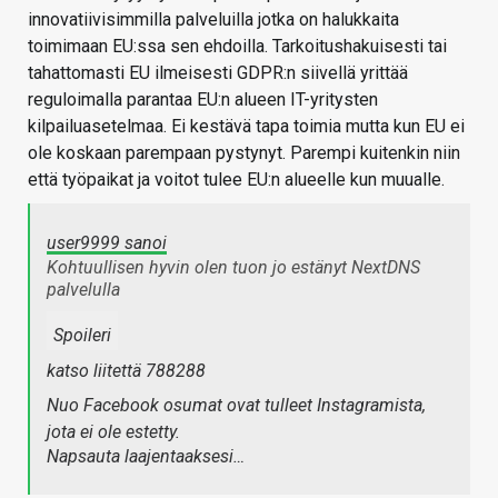
innovatiivisimmilla palveluilla jotka on halukkaita
toimimaan EU:ssa sen ehdoilla. Tarkoitushakuisesti tai
tahattomasti EU ilmeisesti GDPR:n siivellä yrittää
reguloimalla parantaa EU:n alueen IT-yritysten
kilpailuasetelmaa. Ei kestävä tapa toimia mutta kun EU ei
ole koskaan parempaan pystynyt. Parempi kuitenkin niin
että työpaikat ja voitot tulee EU:n alueelle kun muualle.
user9999 sanoi
Kohtuullisen hyvin olen tuon jo estänyt NextDNS
palvelulla
Spoileri
katso liitettä 788288
Nuo Facebook osumat ovat tulleet Instagramista,
jota ei ole estetty.
Napsauta laajentaaksesi…