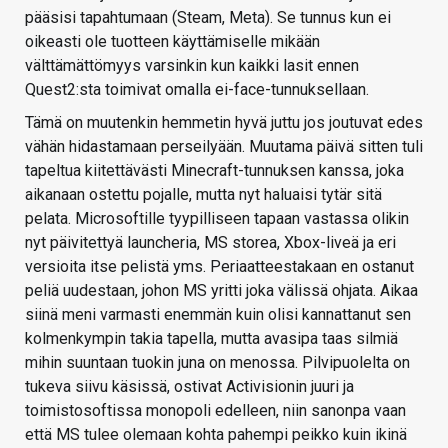
pääsisi tapahtumaan (Steam, Meta). Se tunnus kun ei
oikeasti ole tuotteen käyttämiselle mikään
välttämättömyys varsinkin kun kaikki lasit ennen
Quest2:sta toimivat omalla ei-face-tunnuksellaan.
Tämä on muutenkin hemmetin hyvä juttu jos joutuvat edes
vähän hidastamaan perseilyään. Muutama päivä sitten tuli
tapeltua kiitettävästi Minecraft-tunnuksen kanssa, joka
aikanaan ostettu pojalle, mutta nyt haluaisi tytär sitä
pelata. Microsoftille tyypilliseen tapaan vastassa olikin
nyt päivitettyä launcheria, MS storea, Xbox-liveä ja eri
versioita itse pelistä yms. Periaatteestakaan en ostanut
peliä uudestaan, johon MS yritti joka välissä ohjata. Aikaa
siinä meni varmasti enemmän kuin olisi kannattanut sen
kolmenkympin takia tapella, mutta avasipa taas silmiä
mihin suuntaan tuokin juna on menossa. Pilvipuolelta on
tukeva siivu käsissä, ostivat Activisionin juuri ja
toimistosoftissa monopoli edelleen, niin sanonpa vaan
että MS tulee olemaan kohta pahempi peikko kuin ikinä