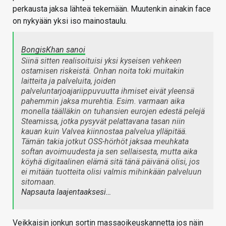
perkausta jaksa lähteä tekemään. Muutenkin ainakin face
on nykyään yksi iso mainostaulu.
BongisKhan sanoi
Siinä sitten realisoituisi yksi kyseisen vehkeen
ostamisen riskeistä. Onhan noita toki muitakin
laitteita ja palveluita, joiden
palveluntarjoajariippuvuutta ihmiset eivät yleensä
pahemmin jaksa murehtia. Esim. varmaan aika
monella täälläkin on tuhansien eurojen edestä pelejä
Steamissa, jotka pysyvät pelattavana tasan niin
kauan kuin Valvea kiinnostaa palvelua ylläpitää.
Tämän takia jotkut OSS-hörhöt jaksaa meuhkata
softan avoimuudesta ja sen sellaisesta, mutta aika
köyhä digitaalinen elämä sitä tänä päivänä olisi, jos
ei mitään tuotteita olisi valmis mihinkään palveluun
sitomaan.
Napsauta laajentaaksesi…
Veikkaisin jonkun sortin massaoikeuskannetta jos näin