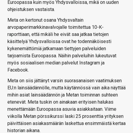
Euroopassa kuin myös Yhdysvalloissa, mikä on uuden
ohjeistuksen vastaista.
Meta on kertonut osana Yhdysvaltain
arvopaperimarkkinavalvojalle toimitettua 10-K-
raporttiaan, että mikäli he eivät saa jatkaa tietojen
käsittelyä Yhdysvalloissa ovat he todennäköisesti
kykenemättömiä jatkamaan tiettyjen palveluiden
tarjoamista Euroopassa. Näihin palveluihin lukeutuvat
myös sosiaalisen median palvelut Instagram ja
Facebook.
Meta on siis jättänyt varsin suorasanaisen vaatimuksen
EU:n lainsäädännölle, mutta käytännössä vain aika näyttää
mihin asiat lainsäädännön ja Metan toiminnan suhteen
etenevät. Meta tuskin on ainakaan erityisen halukas
menettämään Euroopassa asuvia asiakkaitaan. Viime
viikolla Metan pörssikurssi laski 25 prosenttia yrityksen
päivittäisen asiakasmäärän laskettua ensimmäistä kertaa
historian aikana.