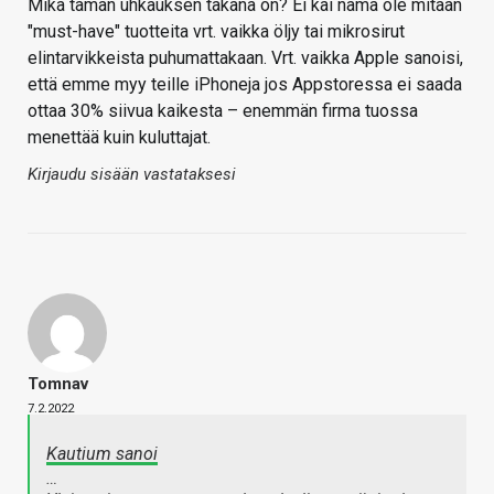
Mikä tämän uhkauksen takana on? Ei kai nämä ole mitään
"must-have" tuotteita vrt. vaikka öljy tai mikrosirut
elintarvikkeista puhumattakaan. Vrt. vaikka Apple sanoisi,
että emme myy teille iPhoneja jos Appstoressa ei saada
ottaa 30% siivua kaikesta – enemmän firma tuossa
menettää kuin kuluttajat.
Kirjaudu sisään vastataksesi
Tomnav
7.2.2022
Kautium sanoi
…