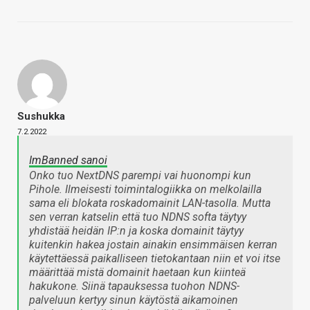
Sushukka
7.2.2022
ImBanned sanoi
Onko tuo NextDNS parempi vai huonompi kun
Pihole. Ilmeisesti toimintalogiikka on melkolailla
sama eli blokata roskadomainit LAN-tasolla. Mutta
sen verran katselin että tuo NDNS softa täytyy
yhdistää heidän IP:n ja koska domainit täytyy
kuitenkin hakea jostain ainakin ensimmäisen kerran
käytettäessä paikalliseen tietokantaan niin et voi itse
määrittää mistä domainit haetaan kun kiinteä
hakukone. Siinä tapauksessa tuohon NDNS-
palveluun kertyy sinun käytöstä aikamoinen