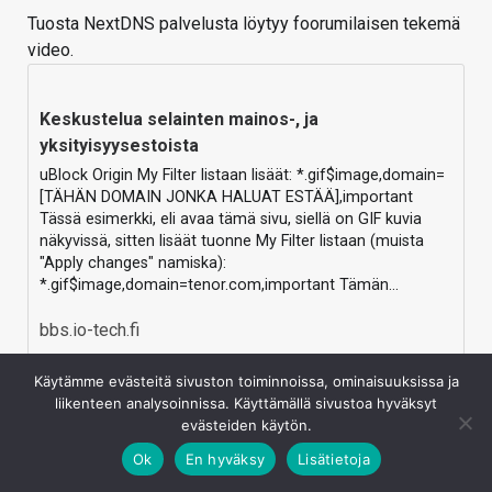
Tuosta NextDNS palvelusta löytyy foorumilaisen tekemä
video.
Keskustelua selainten mainos-, ja
yksityisyysestoista
uBlock Origin My Filter listaan lisäät: *.gif$image,domain=
[TÄHÄN DOMAIN JONKA HALUAT ESTÄÄ],important
Tässä esimerkki, eli avaa tämä sivu, siellä on GIF kuvia
näkyvissä, sitten lisäät tuonne My Filter listaan (muista
"Apply changes" namiska):
*.gif$image,domain=tenor.com,important Tämän…
bbs.io-tech.fi
Kirjaudu sisään vastataksesi
Käytämme evästeitä sivuston toiminnoissa, ominaisuuksissa ja
liikenteen analysoinnissa. Käyttämällä sivustoa hyväksyt
evästeiden käytön.
Ok
En hyväksy
Lisätietoja