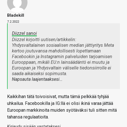
Bladekill
7.2.2022
Diizzel sanoi
Diizzel kirjoitti uutisen/artikkelin:
Yhdysvaltalainen sosiaalisen median jättiyritys Meta
kertoo joutuvansa mahdollisesti lopettamaan
Facebookin ja Instagramin palveluiden tarjoamisen
Eurooppaan, mikäli EU:n lainsäädäntö ei muutu ja
Euroopan ja Yhdysvaltain väliselle tiedonsiirrolle ei
saada aikaiseksi sopimusta.
Napsauta laajentaaksesi…
Kaikkihan tätä toivoisivat, mutta tämä pelkkää tyhjää
uhkailua. Facebookilla ja IG:llä ei olisi ikinä varaa jättää
Euroopan markkinoita muiden syötäväksi tuli sitten mitä
tahansa regulaatioita.
Kirjaudu sisään vastataksesi