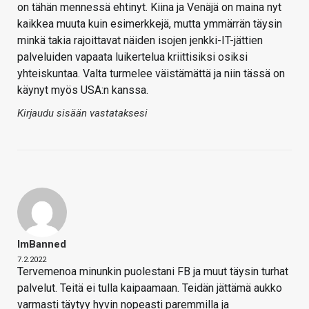
on tähän mennessä ehtinyt. Kiina ja Venäjä on maina nyt
kaikkea muuta kuin esimerkkejä, mutta ymmärrän täysin
minkä takia rajoittavat näiden isojen jenkki-IT-jättien
palveluiden vapaata luikertelua kriittisiksi osiksi
yhteiskuntaa. Valta turmelee väistämättä ja niin tässä on
käynyt myös USA:n kanssa.
Kirjaudu sisään vastataksesi
ImBanned
7.2.2022
Tervemenoa minunkin puolestani FB ja muut täysin turhat
palvelut. Teitä ei tulla kaipaamaan. Teidän jättämä aukko
varmasti täytyy hyvin nopeasti paremmilla ja