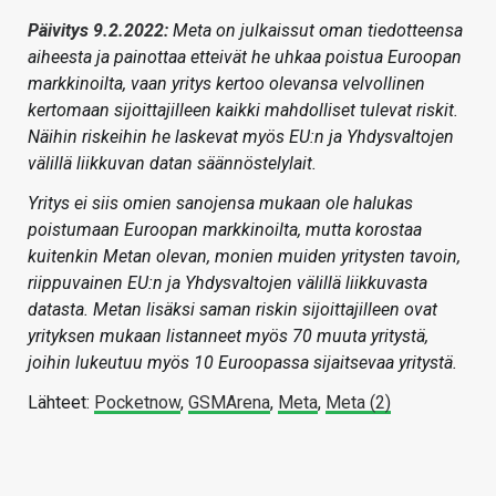
Päivitys 9.2.2022:
Meta on julkaissut oman tiedotteensa
aiheesta ja painottaa etteivät he uhkaa poistua Euroopan
markkinoilta, vaan yritys kertoo olevansa velvollinen
kertomaan sijoittajilleen kaikki mahdolliset tulevat riskit.
Näihin riskeihin he laskevat myös EU:n ja Yhdysvaltojen
välillä liikkuvan datan säännöstelylait.
Yritys ei siis omien sanojensa mukaan ole halukas
poistumaan Euroopan markkinoilta, mutta korostaa
kuitenkin Metan olevan, monien muiden yritysten tavoin,
riippuvainen EU:n ja Yhdysvaltojen välillä liikkuvasta
datasta. Metan lisäksi saman riskin sijoittajilleen ovat
yrityksen mukaan listanneet myös 70 muuta yritystä,
joihin lukeutuu myös 10 Euroopassa sijaitsevaa yritystä.
Lähteet:
Pocketnow
,
GSMArena
,
Meta
,
Meta (2)