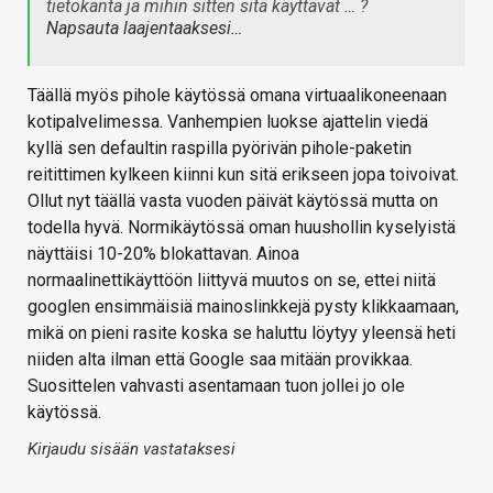
tietokanta ja mihin sitten sitä käyttävät … ?
Napsauta laajentaaksesi…
Täällä myös pihole käytössä omana virtuaalikoneenaan
kotipalvelimessa. Vanhempien luokse ajattelin viedä
kyllä sen defaultin raspilla pyörivän pihole-paketin
reitittimen kylkeen kiinni kun sitä erikseen jopa toivoivat.
Ollut nyt täällä vasta vuoden päivät käytössä mutta on
todella hyvä. Normikäytössä oman huushollin kyselyistä
näyttäisi 10-20% blokattavan. Ainoa
normaalinettikäyttöön liittyvä muutos on se, ettei niitä
googlen ensimmäisiä mainoslinkkejä pysty klikkaamaan,
mikä on pieni rasite koska se haluttu löytyy yleensä heti
niiden alta ilman että Google saa mitään provikkaa.
Suosittelen vahvasti asentamaan tuon jollei jo ole
käytössä.
Kirjaudu sisään vastataksesi