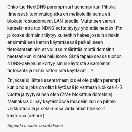
Onko tuo NextDNS parempi vai huonompi kun Pihole.
Ilmeisesti toimintalogiikka on melkolailla sama eli
blokata roskadomainit LAN-tasolla. Mutta sen verran
katselin että tuo NDNS softa täytyy yhdistää heidän IP:n
ja koska domainit täytyy kuitenkin hakea jostain ainakin
ensimmäisen kerran käytettäessä paikalliseen
tietokantaan niin et voi itse määrittää mistä domainit
haetaan kun kiinteä hakukone. Siinä tapauksessa tuohon
NDNS-palveluun kertyy sinun käytöstä aikamoinen
tietokanta ja mihin sitten sitä käyttävät … ?
En jaksaisi lähteä asentamaan jos ei ole paljon parempi
kun pihole joka on ollut käytössä jo varmaan luokkaa 4-5
vuotta ja tyytyväinen olen (2M+ blokattua domainia).
Mainoksia ei näy käytännössä missään kun on pihole
verkkotasolla ja selaimissa vielä omat blokkerit
käytössä (uBlock).
Kirjaudu sisään vastataksesi