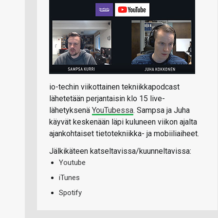
io-techin viikottainen tekniikkapodcast
lähetetään perjantaisin klo 15 live-
lähetyksenä
YouTubessa
. Sampsa ja Juha
käyvät keskenään läpi kuluneen viikon ajalta
ajankohtaiset tietotekniikka- ja mobiiliaiheet.
Jälkikäteen katseltavissa/kuunneltavissa:
Youtube
iTunes
Spotify