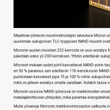
Maailman johtaviin muistivalmistajiin lukeutuva Micron o
uusimman sukupolven TLC-tyyppiset NAND-muistit ovat 
Micronin uusien muistien 232 kerrosta on uusi ennätys N
päästään edes yli 200 kerroksen. Yhtiön edeltävän sukup
Micronin mukaan uudet piirit kasvattavat NAND-piirin t
on 50 % parannus sen edeltäviin 176-kerroksisiin NAND-pi
puolestaan kasvaneet jopa 75 ja 100 % viime sukupolveen 
mikä on jälleen ennätys omalla sarallaan. Kutakin tasoa v
Micronin uusissa NAND-piireissä on markkinoiden ensim
matalajännitteisen yhteyden, mikä parantaa energiatehokk
Muita ylisanoja Micronin markkinointiosaston salkusta ova