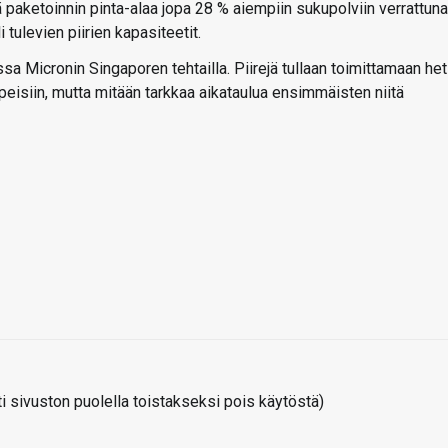
 paketoinnin pinta-alaa jopa 28 % aiempiin sukupolviin verrattuna
i tulevien piirien kapasiteetit.
a Micronin Singaporen tehtailla. Piirejä tullaan toimittamaan het
rpeisiin, mutta mitään tarkkaa aikataulua ensimmäisten niitä
 sivuston puolella toistakseksi pois käytöstä)