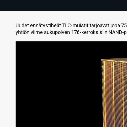
Uudet ennätystiheät TLC-muistit tarjoavat jopa 7
yhtiön viime sukupolven 176-kerroksisiin NAND-pii