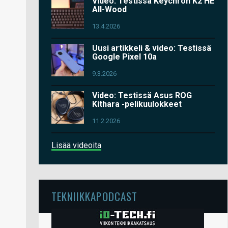
Video: Testissä Keychron K2 HE
All-Wood
13.4.2026
Uusi artikkeli & video: Testissä
Google Pixel 10a
9.3.2026
Video: Testissä Asus ROG
Kithara -pelikuulokkeet
11.2.2026
Lisää videoita
TEKNIIKKAPODCAST