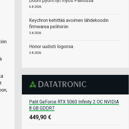
Doom pyörii nyt myös Paintissa
6.8.2026
Keychron kehittää avoimen lähdekoodin
firmwarea pelihiiriin
5.8.2026
tiön
Honor uudisti logonsa
5.8.2026
ä
kä
t
oon,
Palit GeForce RTX 5060 Infinity 2 OC NVIDIA
8 GB GDDR7
449,90 €