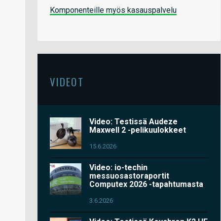
Komponenteille myös kasauspalvelu
VIDEOT
Video: Testissä Audeze
Maxwell 2 -pelikuulokkeet
15.6.2026
Video: io-techin
messuosastoraportit
Computex 2026 -tapahtumasta
3.6.2026