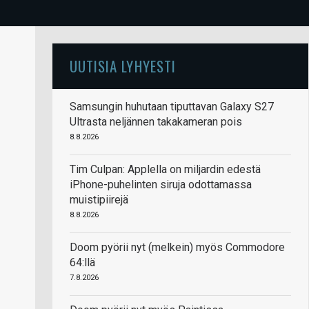
UUTISIA LYHYESTI
Samsungin huhutaan tiputtavan Galaxy S27
Ultrasta neljännen takakameran pois
8.8.2026
Tim Culpan: Applella on miljardin edestä
iPhone-puhelinten siruja odottamassa
muistipiirejä
8.8.2026
Doom pyörii nyt (melkein) myös Commodore
64:llä
7.8.2026