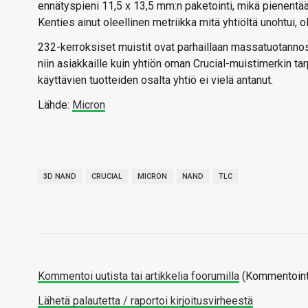
ennätyspieni 11,5 x 13,5 mm:n paketointi, mikä pienentää
Kenties ainut oleellinen metriikka mitä yhtiöltä unohtui, ol
232-kerroksiset muistit ovat parhaillaan massatuotannoss
niin asiakkaille kuin yhtiön oman Crucial-muistimerkin ta
käyttävien tuotteiden osalta yhtiö ei vielä antanut.
Lähde:
Micron
3D NAND
CRUCIAL
MICRON
NAND
TLC
Kommentoi uutista tai artikkelia foorumilla
(Kommentointi
Lähetä palautetta / raportoi kirjoitusvirheestä