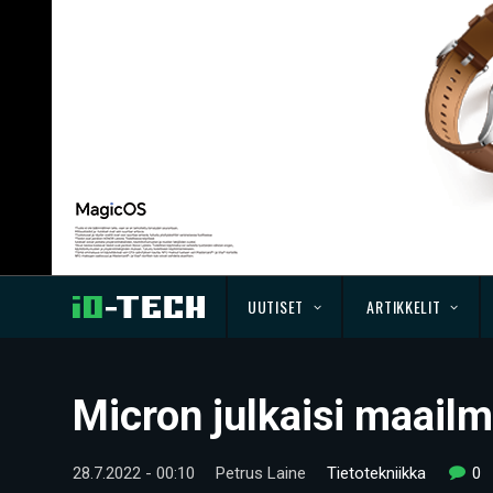
UUTISET
ARTIKKELIT
Micron julkaisi maail
28.7.2022 - 00:10
Petrus Laine
Tietotekniikka
0