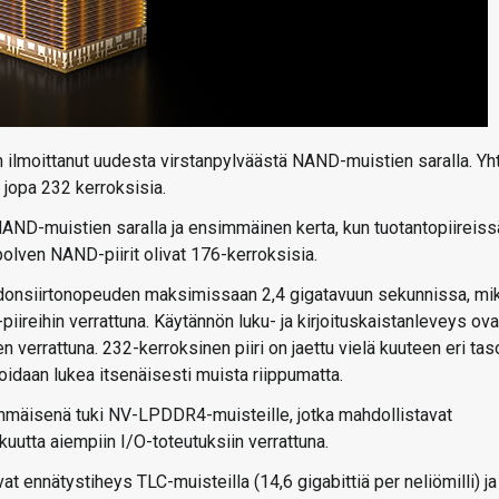
n ilmoittanut uudesta virstanpylväästä NAND-muistien saralla. Yh
jopa 232 kerroksisia.
AND-muistien saralla ja ensimmäinen kerta, kun tuotantopiireiss
olven NAND-piirit olivat 176-kerroksisia.
iedonsiirtonopeuden maksimissaan 2,4 gigatavuun sekunnissa, mi
ireihin verrattuna. Käytännön luku- ja kirjoituskaistanleveys ova
verrattuna. 232-kerroksinen piiri on jaettu vielä kuuteen eri tas
oidaan lukea itsenäisesti muista riippumatta.
mäisenä tuki NV-LPDDR4-muisteille, jotka mahdollistavat
uutta aiempiin I/O-toteutuksiin verrattuna.
t ennätystiheys TLC-muisteilla (14,6 gigabittiä per neliömilli) ja