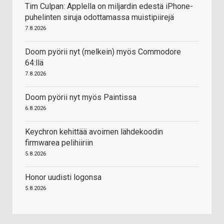
Tim Culpan: Applella on miljardin edestä iPhone-
puhelinten siruja odottamassa muistipiirejä
7.8.2026
Doom pyörii nyt (melkein) myös Commodore
64:llä
7.8.2026
Doom pyörii nyt myös Paintissa
6.8.2026
Keychron kehittää avoimen lähdekoodin
firmwarea pelihiiriin
5.8.2026
Honor uudisti logonsa
5.8.2026