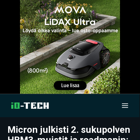
Micron julkisti 2. sukupolven
UUTISET
HBM3-muistit ja roadmapin: