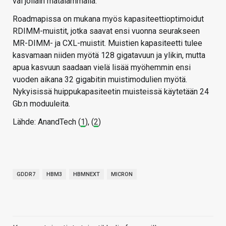
vai jollain matalammalla.
Roadmapissa on mukana myös kapasiteettioptimoidut
RDIMM-muistit, jotka saavat ensi vuonna seurakseen
MR-DIMM- ja CXL-muistit. Muistien kapasiteetti tulee
kasvamaan niiden myötä 128 gigatavuun ja ylikin, mutta
apua kasvuun saadaan vielä lisää myöhemmin ensi
vuoden aikana 32 gigabitin muistimodulien myötä.
Nykyisissä huippukapasiteetin muisteissä käytetään 24
Gb:n moduuleita.
Lähde: AnandTech (
1
), (
2
)
GDDR7
HBM3
HBMNEXT
MICRON