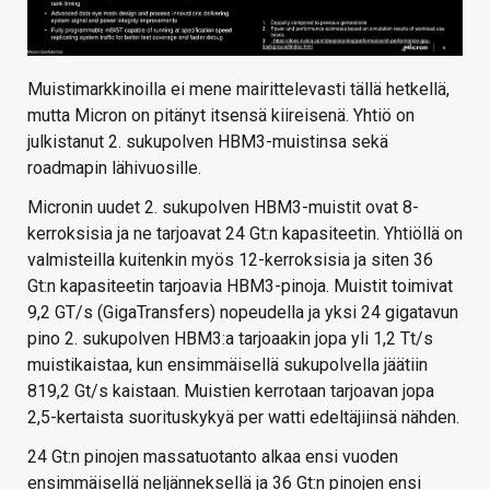
Muistimarkkinoilla ei mene mairittelevasti tällä hetkellä,
mutta Micron on pitänyt itsensä kiireisenä. Yhtiö on
julkistanut 2. sukupolven HBM3-muistinsa sekä
roadmapin lähivuosille.
Micronin uudet 2. sukupolven HBM3-muistit ovat 8-
kerroksisia ja ne tarjoavat 24 Gt:n kapasiteetin. Yhtiöllä on
valmisteilla kuitenkin myös 12-kerroksisia ja siten 36
Gt:n kapasiteetin tarjoavia HBM3-pinoja. Muistit toimivat
9,2 GT/s (GigaTransfers) nopeudella ja yksi 24 gigatavun
pino 2. sukupolven HBM3:a tarjoaakin jopa yli 1,2 Tt/s
muistikaistaa, kun ensimmäisellä sukupolvella jäätiin
819,2 Gt/s kaistaan. Muistien kerrotaan tarjoavan jopa
2,5-kertaista suorituskykyä per watti edeltäjiinsä nähden.
24 Gt:n pinojen massatuotanto alkaa ensi vuoden
ensimmäisellä neljänneksellä ja 36 Gt:n pinojen ensi