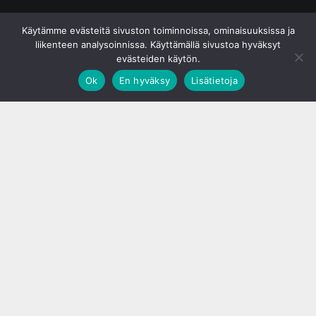
© S&J Media Oy
Käytämme evästeitä sivuston toiminnoissa, ominaisuuksissa ja
liikenteen analysoinnissa. Käyttämällä sivustoa hyväksyt
evästeiden käytön.
Ok
En hyväksy
Lisätietoja
;