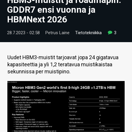
ARTIKKELIT
GDDR7 ensi vuonna ja
HBMNext 2026
VIDEOT
TECHBBS
28.7.2023 - 02:58
Petrus Laine
Tietotekniikka
3
TIETOA
HINTA.FI
Uudet HBM3-muistit tarjoavat jopa 24 gigatavua
kapasiteettia ja yli 1,2 teratavua muistikaistaa
KAUPPA
sekunnissa per muistipino.
VAIHDA TEEMA
HAKU