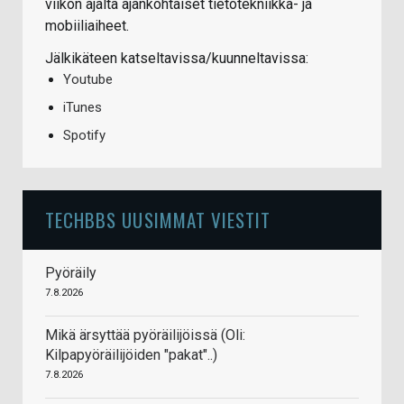
viikon ajalta ajankohtaiset tietotekniikka- ja
mobiiliaiheet.
Jälkikäteen katseltavissa/kuunneltavissa:
Youtube
iTunes
Spotify
TECHBBS UUSIMMAT VIESTIT
Pyöräily
7.8.2026
Mikä ärsyttää pyöräilijöissä (Oli:
Kilpapyöräilijöiden "pakat"..)
7.8.2026