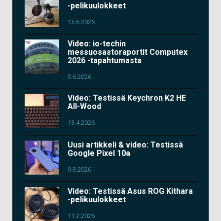
-pelikuulokkeet
15.6.2026
Video: io-techin
messuosastoraportit Computex
2026 -tapahtumasta
3.6.2026
Video: Testissä Keychron K2 HE
All-Wood
13.4.2026
Uusi artikkeli & video: Testissä
Google Pixel 10a
9.3.2026
Video: Testissä Asus ROG Kithara
-pelikuulokkeet
11.2.2026