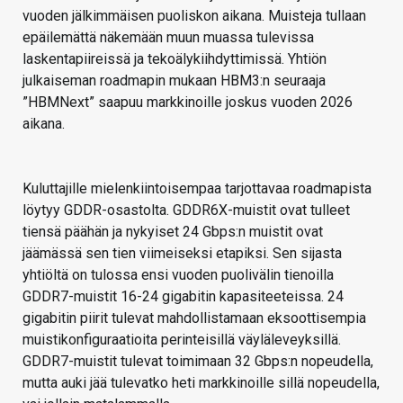
vuoden jälkimmäisen puoliskon aikana. Muisteja tullaan
epäilemättä näkemään muun muassa tulevissa
laskentapiireissä ja tekoälykiihdyttimissä. Yhtiön
julkaiseman roadmapin mukaan HBM3:n seuraaja
”HBMNext” saapuu markkinoille joskus vuoden 2026
aikana.
Kuluttajille mielenkiintoisempaa tarjottavaa roadmapista
löytyy GDDR-osastolta. GDDR6X-muistit ovat tulleet
tiensä päähän ja nykyiset 24 Gbps:n muistit ovat
jäämässä sen tien viimeiseksi etapiksi. Sen sijasta
yhtiöltä on tulossa ensi vuoden puolivälin tienoilla
GDDR7-muistit 16-24 gigabitin kapasiteeteissa. 24
gigabitin piirit tulevat mahdollistamaan eksoottisempia
muistikonfiguraatioita perinteisillä väyläleveyksillä.
GDDR7-muistit tulevat toimimaan 32 Gbps:n nopeudella,
mutta auki jää tulevatko heti markkinoille sillä nopeudella,