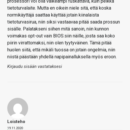
prosessori voi olla vaikeampi fuskattava, kuin pelkkä
tietoturvalaite. Mutta en oikein niele sitä, että koska
normikäyttäjä saattaa käyttää jotain kiinalaista
tietoturvasirua, niin siksi vastaavaa pitää saada prossun
sisälle. Palatakseni siihen mitä sanoin, niin kunnon
voimakas opt-out vain BIOS:siin näille, josta saa koko
piirin virrattomaksi, niin olen tyytyväinen. Tämä pitää
huolen siitä, että mikäli tuossa on jotain ongelmia, niin
niistä päästään yhdellä napipainalluksella myös eroon.
Kirjaudu sisään vastataksesi
Loisteho
19.11.2020