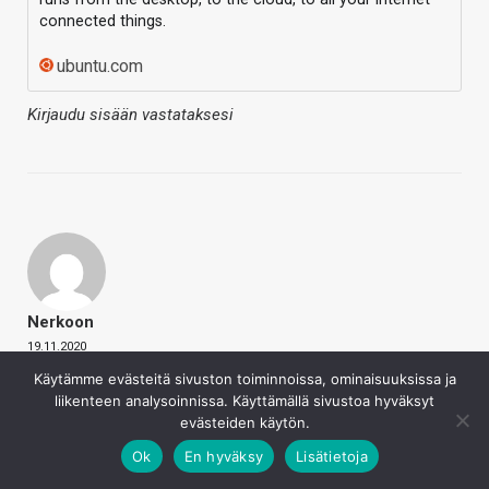
connected things.
ubuntu.com
Kirjaudu sisään vastataksesi
Nerkoon
19.11.2020
Käytämme evästeitä sivuston toiminnoissa, ominaisuuksissa ja
Loisteho sanoi
liikenteen analysoinnissa. Käyttämällä sivustoa hyväksyt
Tarvittaisiin, koska edes täysin virheetön
evästeiden käytön.
käyttöjärjestelmä ei voi suojata itseään fyysisiä
Ok
En hyväksy
Lisätietoja
hyökkäyksiä vastaan, kun hyökkääjällä on täysi pääsy
kaikkeen tietokoneen muistiin ja käyttöjärjestelmän