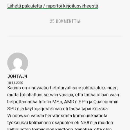
Lähetä palautetta / raportoi kirjoitusvirheestä
25 KOMMENTTIA
JOHTAJ4
18.11.2020
Kaunis on innovaatio tietoturvallisine johtoajatuksineen,
mutta foliohattuni se vain väräjää, että tässä ollaan vaan
helpottamassa
Intelin ME:n
,
AMD:n SP:n
ja
Qualcommin
SPU:n
ja käyttöjärjestelmän eli tässä tapauksessa
Windowsin välistä herratiesmitä kommunikaatiota
työkaluksi kolmannen osapuolen eli NSA:n ja muiden
valtiollisten toimijoiden käyttöön. Sanokaa, että olen