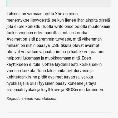
Lähinnä on varmaan opittu Xboxin piirin
menestyksellisyydestä, se kun lienee ihan ainoita piirejä
jota ei ole korkattu. Tuolta write once osiolta muutenkaan
tuskin voidaan edes suorittaa mitään koodia.
Avaimet on sitä paremmin turvassa, mitä vähemmän
millään on niihin pääsyä. USB tikulla olevat avaimet
olisivat verrattain vapaata riistaa ja haitakkeet pääsisi
helposti lukemaan ja muokkaamaan niitä. Edes
käyttikseen ei tule luottaa täydellisesti, koska sekin
voidaan korkata. Tuon takia näitä tietoturvasiruja
kehitetäänkin, ne pitää avaimet turvassa, vaikka
hyökkääjällä olisi fyysinen pääsy koneelle ja täysi
arsenaali työkaluja käyttiksen ja BIOSin murtamiseen.
Kirjaudu sisään vastataksesi