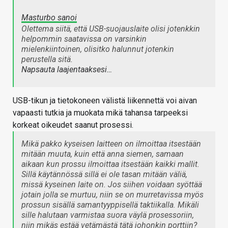
Masturbo sanoi
Olettema siitä, että USB-suojauslaite olisi jotenkkin
helpommin saatavissa on varsinkin
mielenkiintoinen, olisitko halunnut jotenkin
perustella sitä.
Napsauta laajentaaksesi…
USB-tikun ja tietokoneen välistä liikennettä voi aivan
vapaasti tutkia ja muokata mikä tahansa tarpeeksi
korkeat oikeudet saanut prosessi.
Mikä pakko kyseisen laitteen on ilmoittaa itsestään
mitään muuta, kuin että anna siemen, samaan
aikaan kun prossu ilmoittaa itsestään kaikki mallit.
Sillä käytännössä sillä ei ole tasan mitään väliä,
missä kyseinen laite on. Jos siihen voidaan syöttää
jotain jolla se murtuu, niin se on murretavissa myös
prossun sisällä samantyyppisellä taktiikalla. Mikäli
sille halutaan varmistaa suora väylä prosessoriin,
niin mikäs estää vetämästä tätä johonkin porttiin?