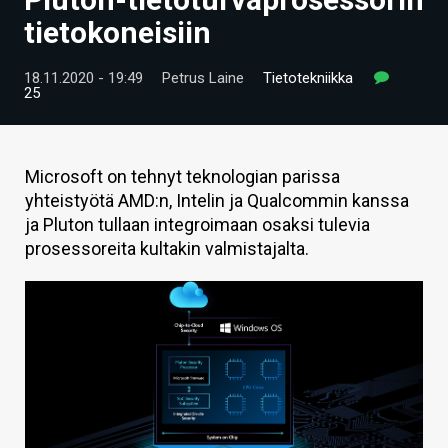
ARTIKKELIT
tietokoneisiin
VIDEOT
18.11.2020 - 19:49
Petrus Laine
Tietotekniikka
25
TECHBBS
TIETOA
Microsoft on tehnyt teknologian parissa
HINTA.FI
yhteistyötä AMD:n, Intelin ja Qualcommin kanssa
ja Pluton tullaan integroimaan osaksi tulevia
KAUPPA
prosessoreita kultakin valmistajalta.
VAIHDA TEEMA
HAKU