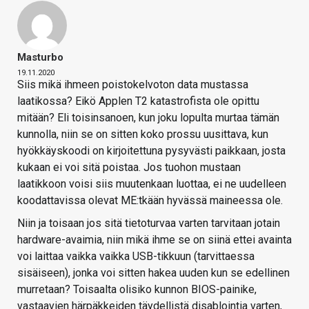
Masturbo
19.11.2020
Siis mikä ihmeen poistokelvoton data mustassa
laatikossa? Eikö Applen T2 katastrofista ole opittu
mitään? Eli toisinsanoen, kun joku lopulta murtaa tämän
kunnolla, niin se on sitten koko prossu uusittava, kun
hyökkäyskoodi on kirjoitettuna pysyvästi paikkaan, josta
kukaan ei voi sitä poistaa. Jos tuohon mustaan
laatikkoon voisi siis muutenkaan luottaa, ei ne uudelleen
koodattavissa olevat ME:tkään hyvässä maineessa ole.
Niin ja toisaan jos sitä tietoturvaa varten tarvitaan jotain
hardware-avaimia, niin mikä ihme se on siinä ettei avainta
voi laittaa vaikka vaikka USB-tikkuun (tarvittaessa
sisäiseen), jonka voi sitten hakea uuden kun se edellinen
murretaan? Toisaalta olisiko kunnon BIOS-painike,
vastaavien härpäkkeiden täydellistä disablointia varten,