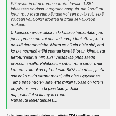
Päinvastoin nimenomaan irroitettavaan "USB"-
laiteeseen voidaan integroida nappula, pin-koodi tai
jokin muu josta vain käyttäjä voi sen hyväksyä, sekä
voidaan väliajoiksi irroittaa ja ottaa se vaikkapa
mukaan.
Oikeastaan ainoa oikea riski koskee hankintaketjua,
jossa prosessori voi olla vaikeampi fuskattava, kuin
pelkkä tietoturvalaite. Mutta en oikein niele sitä, että
koska normikäyttäjä saattaa käyttää jotain kiinalaista
tietoturvasirua, niin siksi vastaavaa pitää saada
prossun sisälle. Palatakseni siihen mitä sanoin, niin
kunnon voimakas opt-out vain BIOS:siin näille, josta
saa koko piirin virrattomaksi, niin olen tyytyväinen.
Tämä pitää huolen siitä, että mikäli tuossa on jotain
ongelmia, niin niistä päästään yhdellä
napipainalluksella myös eroon.
Napsauta laajentaaksesi…