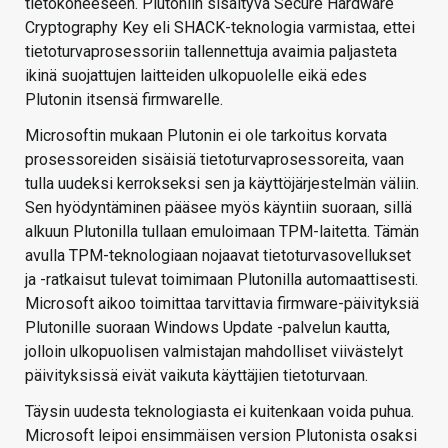
tietokoneeseen. Plutoniin sisältyvä Secure Hardware
Cryptography Key eli SHACK-teknologia varmistaa, ettei
tietoturvaprosessoriin tallennettuja avaimia paljasteta
ikinä suojattujen laitteiden ulkopuolelle eikä edes
Plutonin itsensä firmwarelle.
Microsoftin mukaan Plutonin ei ole tarkoitus korvata
prosessoreiden sisäisiä tietoturvaprosessoreita, vaan
tulla uudeksi kerrokseksi sen ja käyttöjärjestelmän väliin.
Sen hyödyntäminen pääsee myös käyntiin suoraan, sillä
alkuun Plutonilla tullaan emuloimaan TPM-laitetta. Tämän
avulla TPM-teknologiaan nojaavat tietoturvasovellukset
ja -ratkaisut tulevat toimimaan Plutonilla automaattisesti.
Microsoft aikoo toimittaa tarvittavia firmware-päivityksiä
Plutonille suoraan Windows Update -palvelun kautta,
jolloin ulkopuolisen valmistajan mahdolliset viivästelyt
päivityksissä eivät vaikuta käyttäjien tietoturvaan.
Täysin uudesta teknologiasta ei kuitenkaan voida puhua.
Microsoft leipoi ensimmäisen version Plutonista osaksi