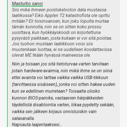
Masturbo sanoi
Siis mikä ihmeen poistokelvoton data mustassa
laatikossa? Eikö Applen T2 katastrofista ole opittu
mitään? Eli toisinsanoen, kun joku lopulta murtaa
tämän kunnolla, niin se on sitten koko prossu
uusittava, kun hyökkäyskoodi on kirjoitettuna
pysyvästi paikkaan, josta kukaan ei voi sitä poistaa.
Jos tuohon mustaan laatikkoon voisi siis
muutenkaan luottaa, ei ne uudelleen koodattavissa
olevat ME:tkään hyvässä maineessa ole.
Niin ja toisaan jos sitä tietoturvaa varten tarvitaan
jotain hardware-avaimia, niin mikä ihme se on siinä
ettei avainta voi laittaa vaikka vaikka USB-tikkuun
(tarvittaessa sisäiseen), jonka voi sitten hakea uuden
kun se edellinen murretaan? Toisaalta olisiko
kunnon BIOS-painike, vastaavien härpäkkeiden
täydellistä disablointia varten, liikaa pyydetty sekään,
vaikka sen jälkeen kirjaus onnistuiskin vain
salasanalla.
Napsauta laajentaaksesi…