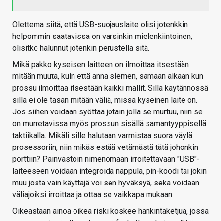
Olettema siitä, että USB-suojauslaite olisi jotenkkin
helpommin saatavissa on varsinkin mielenkiintoinen,
olisitko halunnut jotenkin perustella sitä.
Mikä pakko kyseisen laitteen on ilmoittaa itsestään
mitään muuta, kuin että anna siemen, samaan aikaan kun
prossu ilmoittaa itsestään kaikki mallit. Sillä käytännössä
sillä ei ole tasan mitään väliä, missä kyseinen laite on.
Jos siihen voidaan syöttää jotain jolla se murtuu, niin se
on murretavissa myös prossun sisällä samantyyppisellä
taktiikalla. Mikäli sille halutaan varmistaa suora väylä
prosessoriin, niin mikäs estää vetämästä tätä johonkin
porttiin? Päinvastoin nimenomaan irroitettavaan "USB"-
laiteeseen voidaan integroida nappula, pin-koodi tai jokin
muu josta vain käyttäjä voi sen hyväksyä, sekä voidaan
väliajoiksi irroittaa ja ottaa se vaikkapa mukaan.
Oikeastaan ainoa oikea riski koskee hankintaketjua, jossa