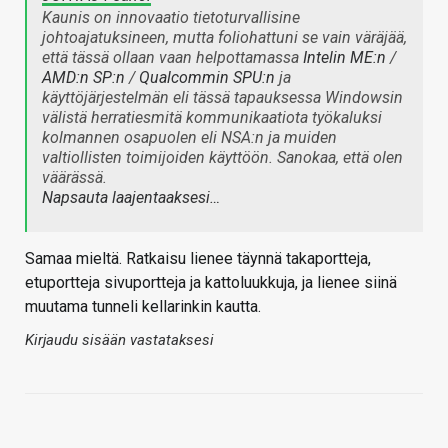
Kaunis on innovaatio tietoturvallisine
johtoajatuksineen, mutta foliohattuni se vain väräjää,
että tässä ollaan vaan helpottamassa
Intelin ME:n
/
AMD:n SP:n
/
Qualcommin SPU:n
ja
käyttöjärjestelmän eli tässä tapauksessa Windowsin
välistä herratiesmitä kommunikaatiota työkaluksi
kolmannen osapuolen eli NSA:n ja muiden
valtiollisten toimijoiden käyttöön. Sanokaa, että olen
väärässä.
Napsauta laajentaaksesi…
Samaa mieltä. Ratkaisu lienee täynnä takaportteja,
etuportteja sivuportteja ja kattoluukkuja, ja lienee siinä
muutama tunneli kellarinkin kautta.
Kirjaudu sisään vastataksesi