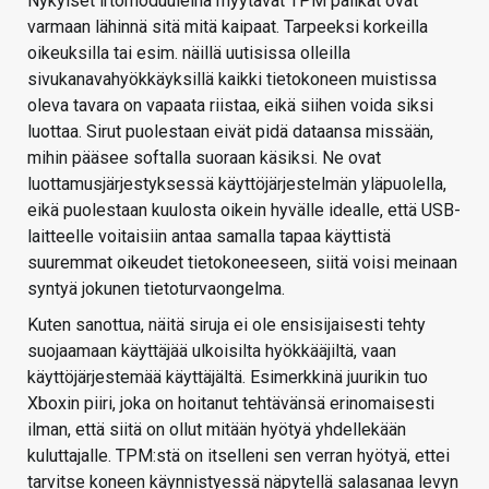
Nykyiset irtomoduuleina myytävät TPM palikat ovat
varmaan lähinnä sitä mitä kaipaat. Tarpeeksi korkeilla
oikeuksilla tai esim. näillä uutisissa olleilla
sivukanavahyökkäyksillä kaikki tietokoneen muistissa
oleva tavara on vapaata riistaa, eikä siihen voida siksi
luottaa. Sirut puolestaan eivät pidä dataansa missään,
mihin pääsee softalla suoraan käsiksi. Ne ovat
luottamusjärjestyksessä käyttöjärjestelmän yläpuolella,
eikä puolestaan kuulosta oikein hyvälle idealle, että USB-
laitteelle voitaisiin antaa samalla tapaa käyttistä
suuremmat oikeudet tietokoneeseen, siitä voisi meinaan
syntyä jokunen tietoturvaongelma.
Kuten sanottua, näitä siruja ei ole ensisijaisesti tehty
suojaamaan käyttäjää ulkoisilta hyökkääjiltä, vaan
käyttöjärjestemää käyttäjältä. Esimerkkinä juurikin tuo
Xboxin piiri, joka on hoitanut tehtävänsä erinomaisesti
ilman, että siitä on ollut mitään hyötyä yhdellekään
kuluttajalle. TPM:stä on itselleni sen verran hyötyä, ettei
tarvitse koneen käynnistyessä näpytellä salasanaa levyn