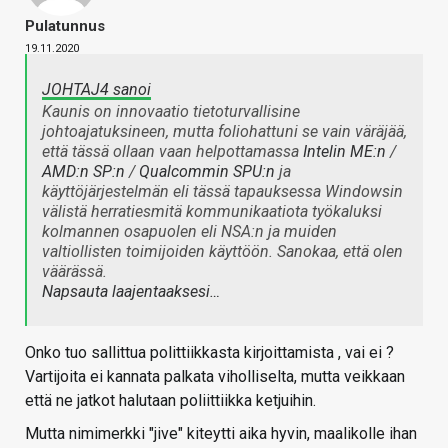
Pulatunnus
19.11.2020
JOHTAJ4 sanoi
Kaunis on innovaatio tietoturvallisine
johtoajatuksineen, mutta foliohattuni se vain väräjää,
että tässä ollaan vaan helpottamassa
Intelin ME:n
/
AMD:n SP:n
/
Qualcommin SPU:n
ja
käyttöjärjestelmän eli tässä tapauksessa Windowsin
välistä herratiesmitä kommunikaatiota työkaluksi
kolmannen osapuolen eli NSA:n ja muiden
valtiollisten toimijoiden käyttöön. Sanokaa, että olen
väärässä.
Napsauta laajentaaksesi…
Onko tuo sallittua polittiikkasta kirjoittamista , vai ei ?
Vartijoita ei kannata palkata viholliselta, mutta veikkaan
että ne jatkot halutaan poliittiikka ketjuihin.
Mutta nimimerkki "jive" kiteytti aika hyvin, maalikolle ihan