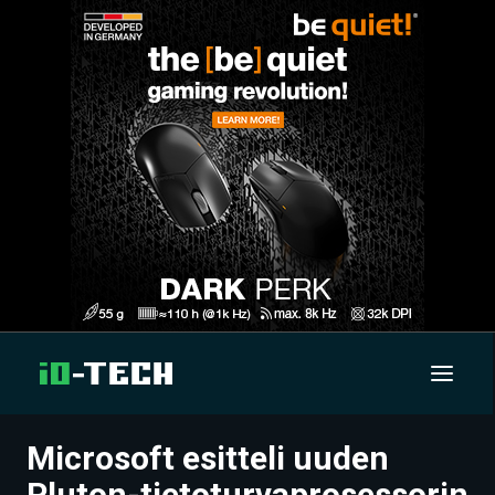
Microsoft esitteli uuden
UUTISET
Pluton-tietoturvaprosessorin