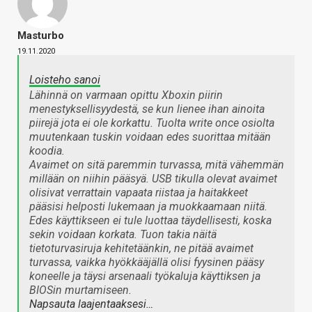
Masturbo
19.11.2020
Loisteho sanoi
Lähinnä on varmaan opittu Xboxin piirin
menestyksellisyydestä, se kun lienee ihan ainoita
piirejä jota ei ole korkattu. Tuolta write once osiolta
muutenkaan tuskin voidaan edes suorittaa mitään
koodia.
Avaimet on sitä paremmin turvassa, mitä vähemmän
millään on niihin pääsyä. USB tikulla olevat avaimet
olisivat verrattain vapaata riistaa ja haitakkeet
pääsisi helposti lukemaan ja muokkaamaan niitä.
Edes käyttikseen ei tule luottaa täydellisesti, koska
sekin voidaan korkata. Tuon takia näitä
tietoturvasiruja kehitetäänkin, ne pitää avaimet
turvassa, vaikka hyökkääjällä olisi fyysinen pääsy
koneelle ja täysi arsenaali työkaluja käyttiksen ja
BIOSin murtamiseen.
Napsauta laajentaaksesi…