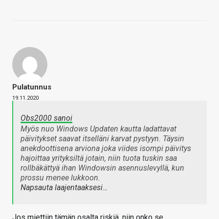
Pulatunnus
19.11.2020
Obs2000 sanoi
Myös nuo Windows Updaten kautta ladattavat
päivitykset saavat itselläni karvat pystyyn. Täysin
anekdoottisena arviona joka viides isompi päivitys
hajoittaa yrityksiltä jotain, niin tuota tuskin saa
rollbäkättyä ihan Windowsin asennuslevyllä, kun
prossu menee lukkoon.
Napsauta laajentaaksesi…
Jos miettiin tämän osalta riskiä, niin onko se