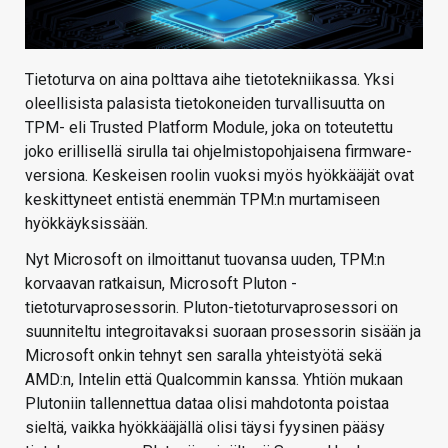
Tietoturva on aina polttava aihe tietotekniikassa. Yksi
oleellisista palasista tietokoneiden turvallisuutta on
TPM- eli Trusted Platform Module, joka on toteutettu
joko erillisellä sirulla tai ohjelmistopohjaisena firmware-
versiona. Keskeisen roolin vuoksi myös hyökkääjät ovat
keskittyneet entistä enemmän TPM:n murtamiseen
hyökkäyksissään.
Nyt Microsoft on ilmoittanut tuovansa uuden, TPM:n
korvaavan ratkaisun, Microsoft Pluton -
tietoturvaprosessorin. Pluton-tietoturvaprosessori on
suunniteltu integroitavaksi suoraan prosessorin sisään ja
Microsoft onkin tehnyt sen saralla yhteistyötä sekä
AMD:n, Intelin että Qualcommin kanssa. Yhtiön mukaan
Plutoniin tallennettua dataa olisi mahdotonta poistaa
sieltä, vaikka hyökkääjällä olisi täysi fyysinen pääsy