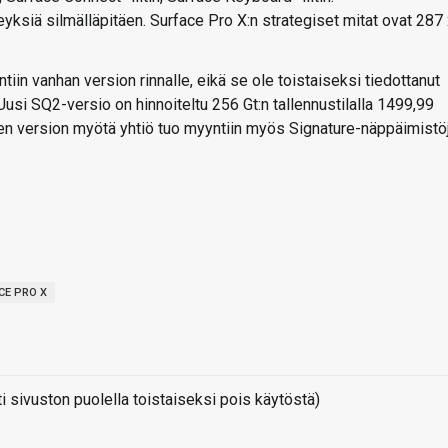
ksiä silmälläpitäen. Surface Pro X:n strategiset mitat ovat 287 
in vanhan version rinnalle, eikä se ole toistaiseksi tiedottanut
usi SQ2-versio on hinnoiteltu 256 Gt:n tallennustilalla 1499,99
 Uuden version myötä yhtiö tuo myyntiin myös Signature-näppäimistö
CE PRO X
sivuston puolella toistaiseksi pois käytöstä)