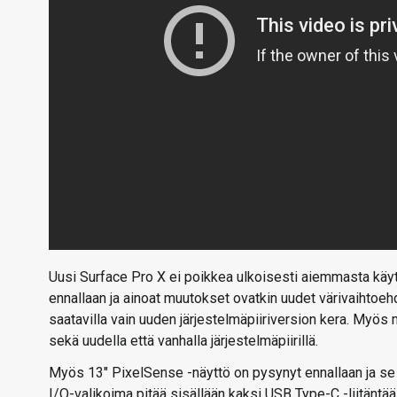
Uusi Surface Pro X ei poikkea ulkoisesti aiemmasta käytä
ennallaan ja ainoat muutokset ovatkin uudet värivaihtoehd
saatavilla vain uuden järjestelmäpiiriversion kera. Myös
sekä uudella että vanhalla järjestelmäpiirillä.
Myös 13″ PixelSense -näyttö on pysynyt ennallaan ja se 
I/O-valikoima pitää sisällään kaksi USB Type-C -liitäntää,