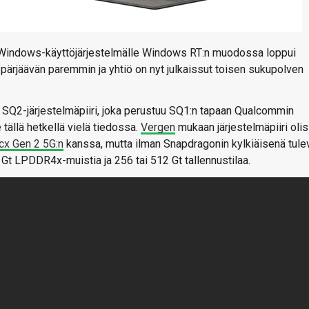
 Windows-käyttöjärjestelmälle Windows RT:n muodossa loppui
pärjäävän paremmin ja yhtiö on nyt julkaissut toisen sukupolven
SQ2-järjestelmäpiiri, joka perustuu SQ1:n tapaan Qualcommin
 tällä hetkellä vielä tiedossa.
Vergen
mukaan järjestelmäpiiri olis
cx Gen 2 5G:n
kanssa, mutta ilman Snapdragonin kylkiäisenä tule
t LPDDR4x-muistia ja 256 tai 512 Gt tallennustilaa.