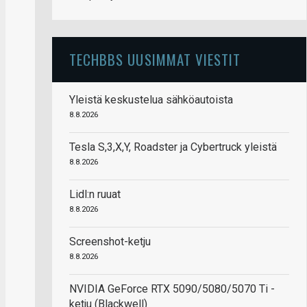
TECHBBS UUSIMMAT VIESTIT
Yleistä keskustelua sähköautoista
8.8.2026
Tesla S,3,X,Y, Roadster ja Cybertruck yleistä
8.8.2026
Lidl:n ruuat
8.8.2026
Screenshot-ketju
8.8.2026
NVIDIA GeForce RTX 5090/5080/5070 Ti -
ketju (Blackwell)