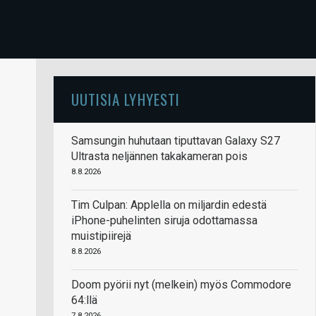
UUTISIA LYHYESTI
Samsungin huhutaan tiputtavan Galaxy S27
Ultrasta neljännen takakameran pois
8.8.2026
Tim Culpan: Applella on miljardin edestä
iPhone-puhelinten siruja odottamassa
muistipiirejä
8.8.2026
Doom pyörii nyt (melkein) myös Commodore
64:llä
7.8.2026