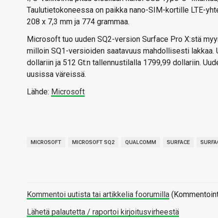
Taulutietokoneessa on paikka nano-SIM-kortille LTE-yhtey
208 x 7,3 mm ja 774 grammaa.
Microsoft tuo uuden SQ2-version Surface Pro X:stä myynti
milloin SQ1-versioiden saatavuus mahdollisesti lakkaa. U
dollariin ja 512 Gt:n tallennustilalla 1799,99 dollariin.
uusissa väreissä.
Lähde:
Microsoft
MICROSOFT
MICROSOFT SQ2
QUALCOMM
SURFACE
SURFA
Kommentoi uutista tai artikkelia foorumilla
(Kommentointi 
Lähetä palautetta / raportoi kirjoitusvirheestä