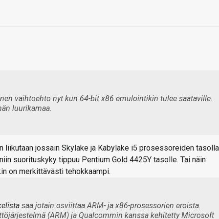
nen vaihtoehto nyt kun 64-bit x86 emulointikin tulee saataville.
än luurikamaa.
n liikutaan jossain Skylake ja Kabylake i5 prosessoreiden tasolla
iin suorituskyky tippuu Pentium Gold 4425Y tasolle. Tai näin
kin on merkittävästi tehokkaampi.
elista
saa jotain osviittaa ARM- ja x86-prosessorien eroista.
ttöjärjestelmä (ARM) ja Qualcommin kanssa kehitetty Microsoft