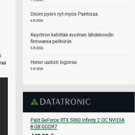
Doom pyörii nyt myös Paintissa
6.8.2026
Keychron kehittää avoimen lähdekoodin
firmwarea pelihiiriin
5.8.2026
i
Honor uudisti logonsa
vaa
5.8.2026
Palit GeForce RTX 5060 Infinity 2 OC NVIDIA
8 GB GDDR7