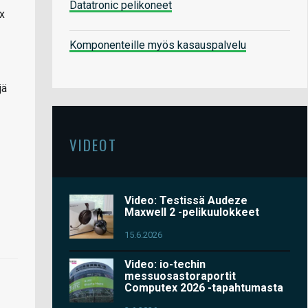
Datatronic pelikoneet
x
Komponenteille myös kasauspalvelu
jä
VIDEOT
Video: Testissä Audeze
Maxwell 2 -pelikuulokkeet
15.6.2026
Video: io-techin
messuosastoraportit
Computex 2026 -tapahtumasta