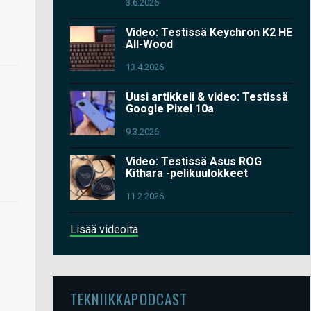
3.6.2026
Video: Testissä Keychron K2 HE
All-Wood
13.4.2026
Uusi artikkeli & video: Testissä
Google Pixel 10a
9.3.2026
Video: Testissä Asus ROG
Kithara -pelikuulokkeet
11.2.2026
Lisää videoita
TEKNIIKKAPODCAST