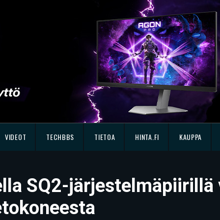
VIDEOT
TECHBBS
TIETOA
HINTA.FI
KAUPPA
lla SQ2-järjestelmäpiirillä
ietokoneesta