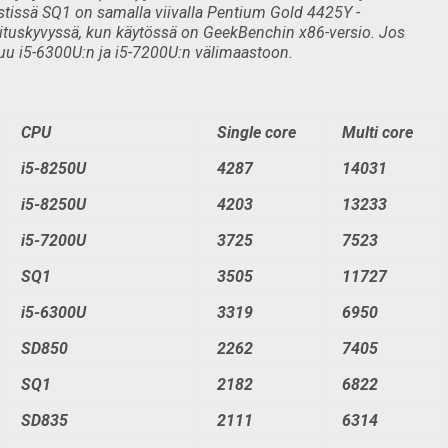
tissä SQ1 on samalla viivalla Pentium Gold 4425Y -
ituskyvyssä, kun käytössä on GeekBenchin x86-versio. Jos
uu i5-6300U:n ja i5-7200U:n välimaastoon.
CPU
Single core
Multi core
i5-8250U
4287
14031
i5-8250U
4203
13233
i5-7200U
3725
7523
SQ1
3505
11727
i5-6300U
3319
6950
SD850
2262
7405
SQ1
2182
6822
SD835
2111
6314