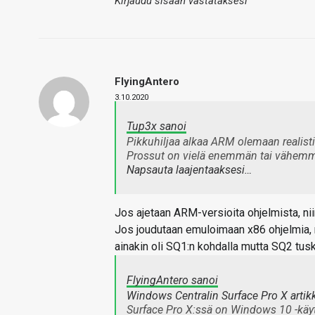
Kirjaudu sisään vastataksesi
FlyingAntero
3.10.2020
Tup3x sanoi
Pikkuhiljaa alkaa ARM olemaan realisti
Prossut on vielä enemmän tai vähemm
Napsauta laajentaaksesi…
Jos ajetaan ARM-versioita ohjelmista, nii
Jos joudutaan emuloimaan x86 ohjelmia, n
ainakin oli SQ1:n kohdalla mutta SQ2 tus
FlyingAntero sanoi
Windows Centralin Surface Pro X artikk
Surface Pro X:ssä on Windows 10 -käy