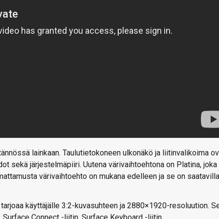
nnössä lainkaan. Taulutietokoneen ulkonäkö ja liitinvalikoima ov
ot sekä järjestelmäpiiri. Uutena värivaihtoehtona on Platina, joka
 mattamusta värivaihtoehto on mukana edelleen ja se on saatavill
tarjoaa käyttäjälle 3:2-kuvasuhteen ja 2880×1920-resoluution. S
 Surface Connect -liitin, Surface Keyboard -liitin.