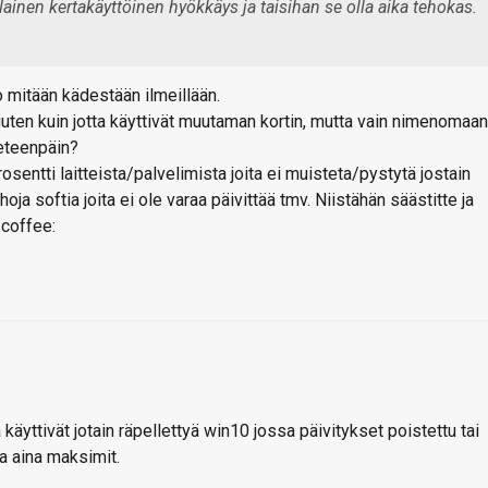
llainen kertakäyttöinen hyökkäys ja taisihan se olla aika tehokas.
o mitään kädestään ilmeillään.
ten kuin jotta käyttivät muutaman kortin, mutta vain nimenomaan
eteenpäin?
entti laitteista/palvelimista joita ei muisteta/pystytä jostain
ja softia joita ei ole varaa päivittää tmv. Niistähän säästitte ja
 käyttivät jotain räpellettyä win10 jossa päivitykset poistettu tai
a aina maksimit.