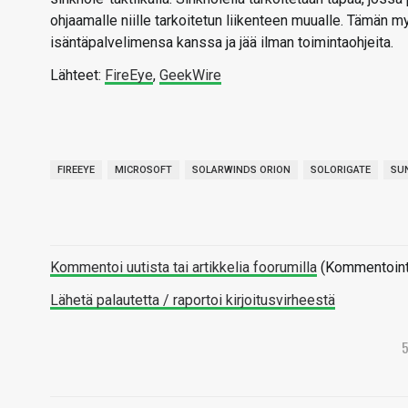
ohjaamalle niille tarkoitetun liikenteen muualle. Tämän
isäntäpalvelimensa kanssa ja jää ilman toimintaohjeita.
Lähteet:
FireEye
,
GeekWire
FIREEYE
MICROSOFT
SOLARWINDS ORION
SOLORIGATE
SU
Kommentoi uutista tai artikkelia foorumilla
(Kommentointi 
Lähetä palautetta / raportoi kirjoitusvirheestä