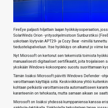
FireEye paljasti hiljattain laajan hyökkäysoperaation, jossa
SolarWinds Orion -yritysohjelmistoon Sunburstiksi (FireEye
uskotaan löytyvän APT29- ja Cozy Bear -nimillä tunnettu
tiedustelupalveluun. Itse hyökkäys on alkanut jo viime ke
Nyt Microsoft on kertonut sen tekemistä toimista hyökkäy
manuaalisesti digitaaliset sertifikaatit, joita troijalaise
yksikään Windows-kokoonpano suostu suorittamaan kysei
Tämän lisäksi Microsoft päivitti Windows Defender -ohjel
varoittamaan käyttäjiä siitä. Keskiviikkona yhtiö kuiten
kohtaan pelkästä varoittamisesta automaattiseen karante
karanteeniin on tehokasta, mutta samaan aikaan se saatt
Microsoft on lisäksi yhdessä kumppaniensa kanssa eris
sinkhole-taktiikalla. Sinkholella tarkoitetaan tapaa, jossa