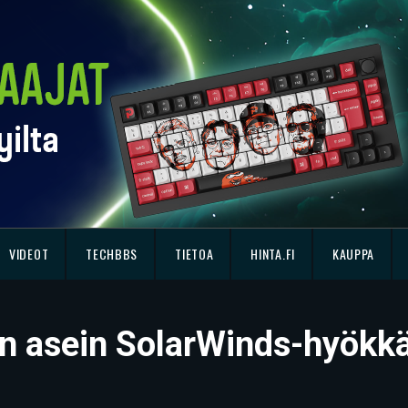
VIDEOT
TECHBBS
TIETOA
HINTA.FI
KAUPPA
ein asein SolarWinds-hyök