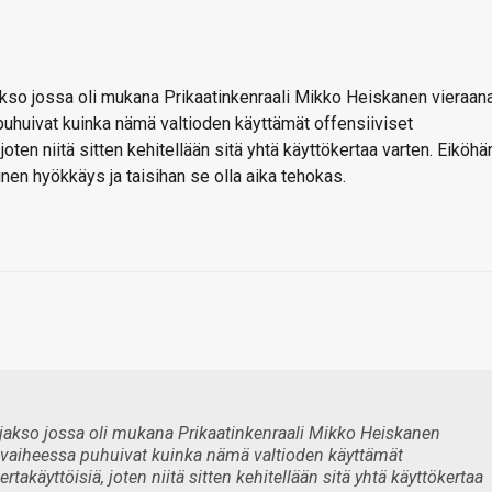
so jossa oli mukana Prikaatinkenraali Mikko Heiskanen vieraana
 puhuivat kuinka nämä valtioden käyttämät offensiiviset
oten niitä sitten kehitellään sitä yhtä käyttökertaa varten. Eiköhä
inen hyökkäys ja taisihan se olla aika tehokas.
jakso jossa oli mukana Prikaatinkenraali Mikko Heiskanen
in vaiheessa puhuivat kuinka nämä valtioden käyttämät
rtakäyttöisiä, joten niitä sitten kehitellään sitä yhtä käyttökertaa