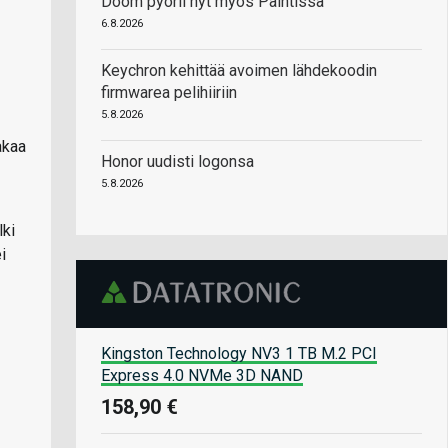
Doom pyörii nyt myös Paintissa
6.8.2026
Keychron kehittää avoimen lähdekoodin
firmwarea pelihiiriin
5.8.2026
akaa
Honor uudisti logonsa
5.8.2026
lki
i
Kingston Technology NV3 1 TB M.2 PCI
Express 4.0 NVMe 3D NAND
158,90 €