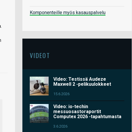
Komponenteille myös kasauspalvelu
.
n
VIDEOT
Video: Testissä Audeze
Maxwell 2 -pelikuulokkeet
15.6.2026
Video: io-techin
messuosastoraportit
Computex 2026 -tapahtumasta
3.6.2026