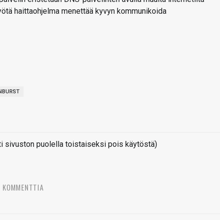
 myötä haittaohjelma menettää kyvyn kommunikoida
NBURST
sivuston puolella toistaiseksi pois käytöstä)
5 KOMMENTTIA