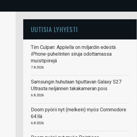
UUTISIA LYHYESTI
Tim Culpan: Applella on miljardin edestä
iPhone-puhelinten siruja odottamassa
muistipiirejä
7.8.2026
Samsungin huhutaan tiputtavan Galaxy S27
Ultrasta neljännen takakameran pois
6.8.2026
Doom pyörii nyt (melkein) myös Commodore
64:llä
6.8.2026