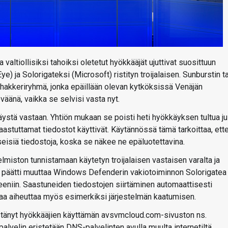
 valtiollisiksi tahoiksi oletetut hyökkääjät ujuttivat suosittuun
) ja Solorigateksi (Microsoft) ristityn troijalaisen. Sunburstin t
 hakkeriryhmä, jonka epäillään olevan kytköksissä Venäjän
väänä, vaikka se selvisi vasta nyt.
stä vastaan. Yhtiön mukaan se poisti heti hyökkäyksen tultua ju
n saastuttamat tiedostot käyttivät. Käytännössä tämä tarkoittaa, ette
siä tiedostoja, koska se näkee ne epäluotettavina.
miston tunnistamaan käytetyn troijalaisen vastaisen varalta ja
kin päätti muuttaa Windows Defenderin vakiotoiminnon Solorigatea
eniin. Saastuneiden tiedostojen siirtäminen automaattisesti
aa aiheuttaa myös esimerkiksi järjestelmän kaatumisen.
tänyt hyökkääjien käyttämän avsvmcloud.com-sivuston ns.
 palvelin eristetään DNS-palvelinten avulla muulta internetiltä