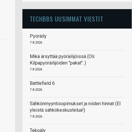
TECHBBS UUSIMMAT VIESTIT
Pyöräily
7.8.2026
Mikä ärsyttää pyöräilijöissä (Oli:
Kilpapyöräilijöiden "pakat"..)
7.8.2026
Battlefield 6
7.8.2026
Sähkönmyyntisopimukset ja niiden hinnat (EI
yleistä sähkökeskustelua!)
7.8.2026
Tekoäly