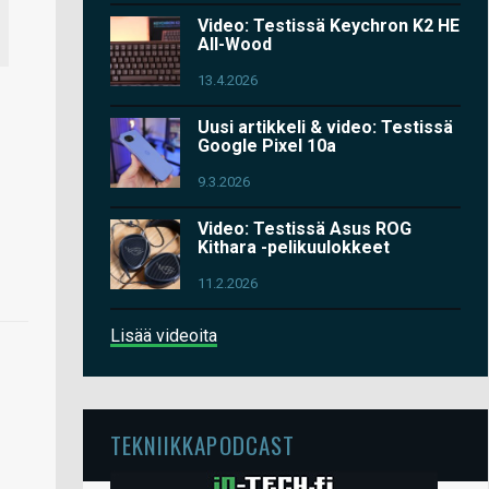
Video: Testissä Keychron K2 HE
All-Wood
13.4.2026
Uusi artikkeli & video: Testissä
Google Pixel 10a
9.3.2026
Video: Testissä Asus ROG
Kithara -pelikuulokkeet
11.2.2026
Lisää videoita
TEKNIIKKAPODCAST