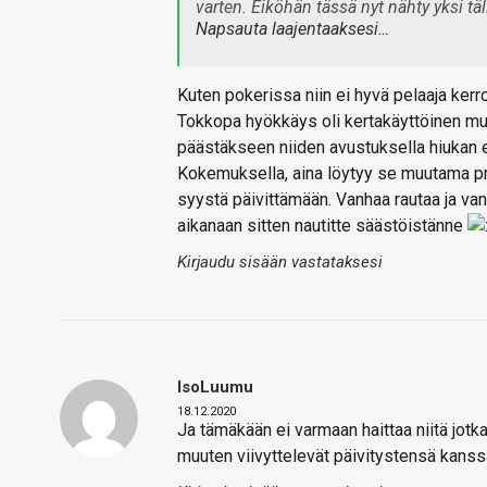
varten. Eiköhän tässä nyt nähty yksi tä
Napsauta laajentaaksesi…
Kuten pokerissa niin ei hyvä pelaaja kerr
Tokkopa hyökkäys oli kertakäyttöinen muu
päästäkseen niiden avustuksella hiukan 
Kokemuksella, aina löytyy se muutama pros
syystä päivittämään. Vanhaa rautaa ja vanho
aikanaan sitten nautitte säästöistänne
Kirjaudu sisään vastataksesi
IsoLuumu
18.12.2020
Ja tämäkään ei varmaan haittaa niitä jotka
muuten viivyttelevät päivitystensä kanss