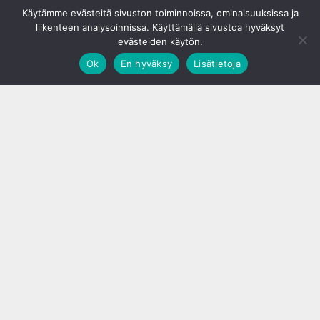
© S&J Media Oy
Käytämme evästeitä sivuston toiminnoissa, ominaisuuksissa ja
liikenteen analysoinnissa. Käyttämällä sivustoa hyväksyt
evästeiden käytön.
Ok
En hyväksy
Lisätietoja
;