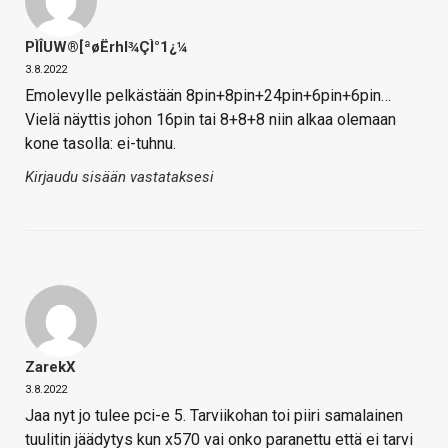
PÌÎUW®[ªøËrhl¾ÇÌ°1¿¼
3.8.2022
Emolevylle pelkästään 8pin+8pin+24pin+6pin+6pin…
Vielä näyttis johon 16pin tai 8+8+8 niin alkaa olemaan
kone tasolla: ei-tuhnu.
Kirjaudu sisään vastataksesi
ZarekX
3.8.2022
Jaa nyt jo tulee pci-e 5. Tarviikohan toi piiri samalainen
tuulitin jäädytys kun x570 vai onko paranettu että ei tarvi