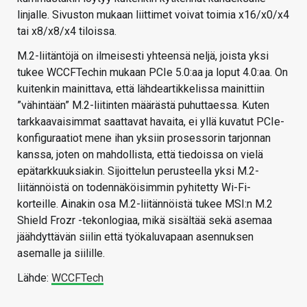
linjalle. Sivuston mukaan liittimet voivat toimia x16/x0/x4
tai x8/x8/x4 tiloissa.
M.2-liitäntöjä on ilmeisesti yhteensä neljä, joista yksi
tukee WCCFTechin mukaan PCIe 5.0:aa ja loput 4.0:aa. On
kuitenkin mainittava, että lähdeartikkelissa mainittiin
”vähintään” M.2-liitinten määrästä puhuttaessa. Kuten
tarkkaavaisimmat saattavat havaita, ei yllä kuvatut PCIe-
konfiguraatiot mene ihan yksiin prosessorin tarjonnan
kanssa, joten on mahdollista, että tiedoissa on vielä
epätarkkuuksiakin. Sijoittelun perusteella yksi M.2-
liitännöistä on todennäköisimmin pyhitetty Wi-Fi-
korteille. Ainakin osa M.2-liitännöistä tukee MSI:n M.2
Shield Frozr -tekonlogiaa, mikä sisältää sekä asemaa
jäähdyttävän siilin että työkaluvapaan asennuksen
asemalle ja siilille.
Lähde:
WCCFTech