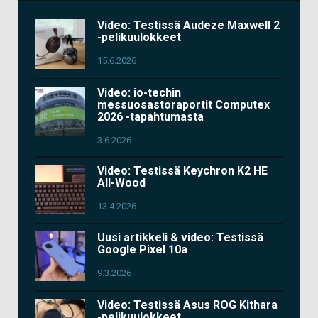
Video: Testissä Audeze Maxwell 2
-pelikuulokkeet
15.6.2026
Video: io-techin
messuosastoraportit Computex
2026 -tapahtumasta
3.6.2026
Video: Testissä Keychron K2 HE
All-Wood
13.4.2026
Uusi artikkeli & video: Testissä
Google Pixel 10a
9.3.2026
Video: Testissä Asus ROG Kithara
-pelikuulokkeet