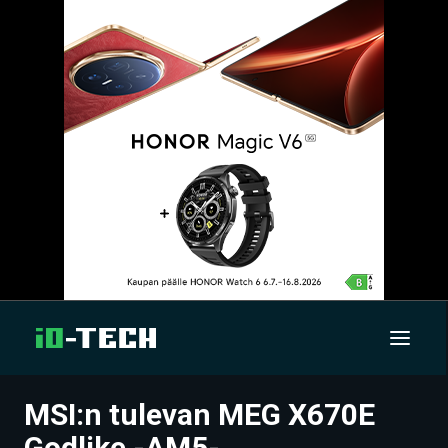
MSI:n tulevan MEG X670E
UUTISET
Godlike -AM5-