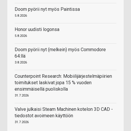
Doom pyörii nyt myös Paintissa
5.8.2026
Honor uudisti logonsa
5.8.2026
Doom pyörii nyt (melkein) myös Commodore
64:llä
3.8.2026
Counterpoint Research: Mobiilijärjestelmäpiirien
toimitukset laskivat jopa 15 % vuoden
ensimmäisellä puoliskolla
31.7.2026
Valve julkaisi Steam Machinen kotelon 3D CAD -
tiedostot avoimeen käyttöön
31.7.2026