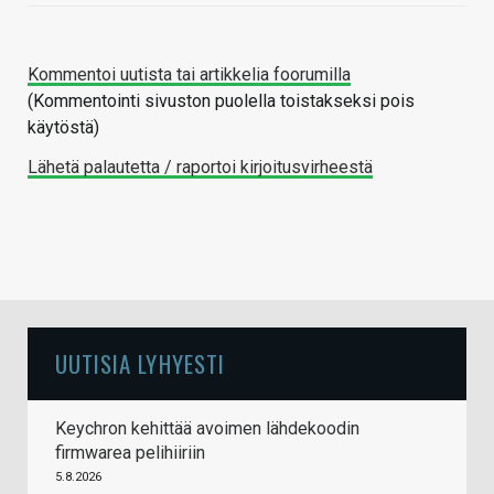
Kommentoi uutista tai artikkelia foorumilla
(Kommentointi sivuston puolella toistakseksi pois
käytöstä)
Lähetä palautetta / raportoi kirjoitusvirheestä
UUTISIA LYHYESTI
Keychron kehittää avoimen lähdekoodin
firmwarea pelihiiriin
5.8.2026