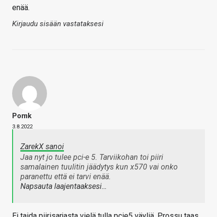
enää.
Kirjaudu sisään vastataksesi
Pomk
3.8.2022
ZarekX sanoi
Jaa nyt jo tulee pci-e 5. Tarviikohan toi piiri
samalainen tuulitin jäädytys kun x570 vai onko
paranettu että ei tarvi enää.
Napsauta laajentaaksesi…
Ei taida piirisarjasta vielä tulla pcie5 väyliä. Prossu taas