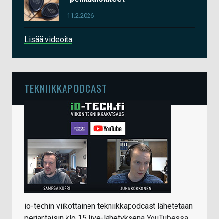
11.2.2026
Lisää videoita
TEKNIIKKAPODCAST
io-techin viikottainen tekniikkapodcast lähetetään
perjantaisin klo 15 live-lähetyksenä
YouTubessa
.