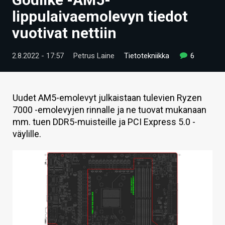
ARTIKKELIT
lippulaivaemolevyn tiedot
vuotivat nettiin
VIDEOT
TECHBBS
2.8.2022 - 17:57
Petrus Laine
Tietotekniikka
6
TIETOA
HINTA.FI
Uudet AM5-emolevyt julkaistaan tulevien Ryzen
7000 -emolevyjen rinnalle ja ne tuovat mukanaan
KAUPPA
mm. tuen DDR5-muisteille ja PCI Express 5.0 -
väylille.
VAIHDA TEEMA
HAKU