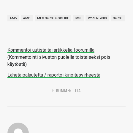
AM5
AMD
MEG X670E GODLIKE
MSI
RYZEN 7000
X670E
Kommentoi uutista tai artikkelia foorumilla
(Kommentointi sivuston puolella toistaiseksi pois
käytöstä)
Lähetä palautetta / raportoi kirjoitusvirheestä
6 KOMMENTTIA