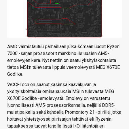
AMD valmistautuu parhaillaan julkaisemaan uudet Ryzen
7000 -sarjan prosessorit markkinoille uusien AM5-
emolevyjen kera. Nyt nettiin on saatu yksityiskohtaista
tietoa MSI:n tulevasta lippulaivaemolevystä MEG X670E
Godlike.
WCCFTech on saanut käsiinsä kaavakuvan ja
yksityiskohtaisia ominaisuuksia MSI:n tulevasta MEG
X670E Godlike -emolevystä. Emolevy on varustettu
luonnollisesti AM5-prosessorikannalla, neljällä DDR5-
muistipaikalla sekä kahdella Promontory 21 -piirillä, jotka
hoitavat yhteistyössä piirisarjan tehtävät eli Ryzenin
tapauksessa tuovat tarjolle lisää I/O-liitäntöjä eri