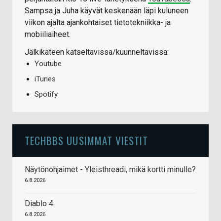
Sampsa ja Juha käyvät keskenään läpi kuluneen
viikon ajalta ajankohtaiset tietotekniikka- ja
mobiiliaiheet.
Jälkikäteen katseltavissa/kuunneltavissa:
Youtube
iTunes
Spotify
TECHBBS UUSIMMAT VIESTIT
Näytönohjaimet - Yleisthreadi, mikä kortti minulle?
6.8.2026
Diablo 4
6.8.2026