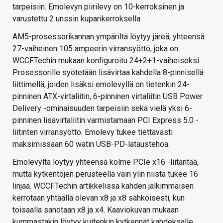
tarpeisiin. Emolevyn piirilevy on 10-kerroksinen ja
varustettu 2 unssin kuparikerroksella.
AM5-prosessorikannan ympäriltä löytyy järeä, yhteensä
27-vaiheinen 105 ampeerin virransyöttö, joka on
WCCFTechin mukaan konfiguroitu 24+2+1-vaiheiseksi.
Prosessorille syötetään lisävirtaa kahdella 8-pinnisellä
liittimellä, joiden lisäksi emolevyllä on tietenkin 24-
pinninen ATX-virtaliitin, 6-pinninen virtaliitin USB Power
Delivery -ominaisuuden tarpeisiin sekä vielä yksi 6-
pinninen lisävirtaliitin varmistamaan PCI Express 5.0 -
liitinten virransyöttö. Emolevy tukee tiettävästi
maksimissaan 60 watin USB-PD-lataustehoa.
Emolevyltä löytyy yhteensä kolme PCIe x16 -liitäntää,
mutta kytkentöjen perusteella vain ylin niistä tukee 16
linjaa. WCCFTechin artikkelissa kahden jälkimmäisen
kerrotaan yhtäällä olevan x8 ja x8 sähköisesti, kun
toisaalla sanotaan x8 ja x4. Kaaviokuvan mukaan
kummastakin löytyy kuitenkin kytkennät kahdeksalle