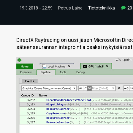
19.3.2018 - 22:59
Petrus Laine
Tietotekniikka
20
DirectX Raytracing on uusi jäsen Microsoftin Dire
säteenseurannan integrointia osaksi nykyisiä raste