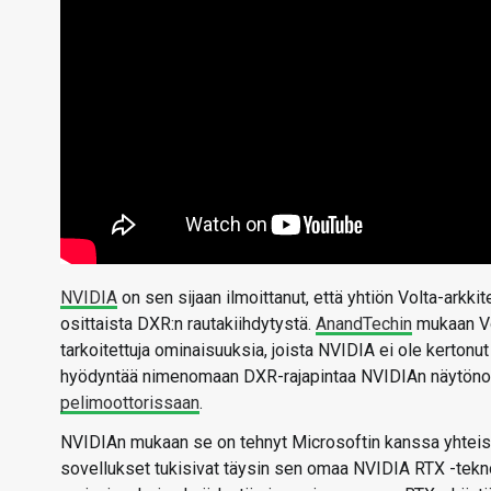
NVIDIA
on sen sijaan ilmoittanut, että yhtiön Volta-arkki
osittaista DXR:n rautakiihdytystä.
AnandTechin
mukaan Vo
tarkoitettuja ominaisuuksia, joista NVIDIA ei ole kerton
hyödyntää nimenomaan DXR-rajapintaa NVIDIAn näytöno
pelimoottorissaan
.
NVIDIAn mukaan se on tehnyt Microsoftin kanssa yhteist
sovellukset tukisivat täysin sen omaa NVIDIA RTX -teknol