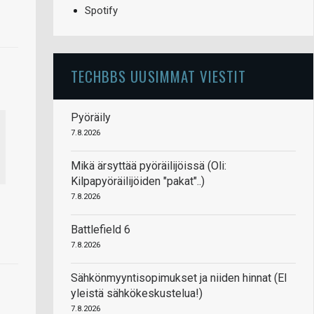
Spotify
TECHBBS UUSIMMAT VIESTIT
Pyöräily
7.8.2026
Mikä ärsyttää pyöräilijöissä (Oli:
Kilpapyöräilijöiden "pakat"..)
7.8.2026
Battlefield 6
7.8.2026
Sähkönmyyntisopimukset ja niiden hinnat (EI
yleistä sähkökeskustelua!)
7.8.2026