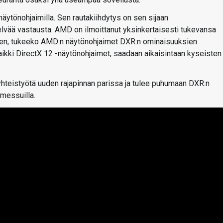
 näytönohjaimilla. Sen rautakiihdytys on sen sijaan
elvää vastausta. AMD on ilmoittanut yksinkertaisesti tukevansa
 siihen, tukeeko AMD:n näytönohjaimet DXR:n ominaisuuksien
 kaikki DirectX 12 -näytönohjaimet, saadaan aikaisintaan kyseisten
hteistyötä uuden rajapinnan parissa ja tulee puhumaan DXR:n
-messuilla.