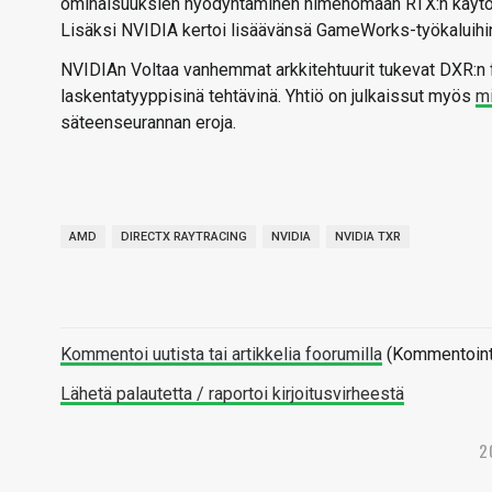
ominaisuuksien hyödyntäminen nimenomaan RTX:n käytön,
Lisäksi NVIDIA kertoi lisäävänsä GameWorks-työkaluihi
NVIDIAn Voltaa vanhemmat arkkitehtuurit tukevat DXR:n f
laskentatyyppisinä tehtävinä. Yhtiö on julkaissut myös
mi
säteenseurannan eroja.
AMD
DIRECTX RAYTRACING
NVIDIA
NVIDIA TXR
Kommentoi uutista tai artikkelia foorumilla
(Kommentointi 
Lähetä palautetta / raportoi kirjoitusvirheestä
2