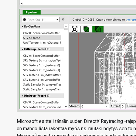
Microsoft esitteli tänään uuden DirectX Raytracing -rajapi
on mahdollista rakentaa myös ns. rautakiihdytys sen toi
Microsoftin uutta rajapintaa ja pyrkimystä tuoda säteen