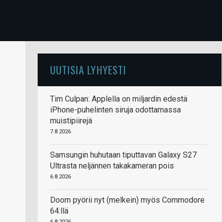
UUTISIA LYHYESTI
Tim Culpan: Applella on miljardin edestä
iPhone-puhelinten siruja odottamassa
muistipiirejä
7.8.2026
Samsungin huhutaan tiputtavan Galaxy S27
Ultrasta neljännen takakameran pois
6.8.2026
Doom pyörii nyt (melkein) myös Commodore
64:llä
6.8.2026