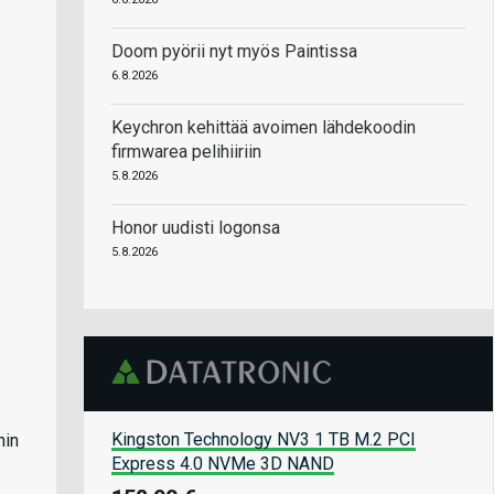
Doom pyörii nyt myös Paintissa
6.8.2026
Keychron kehittää avoimen lähdekoodin
firmwarea pelihiiriin
5.8.2026
Honor uudisti logonsa
5.8.2026
Kingston Technology NV3 1 TB M.2 PCI
hin
Express 4.0 NVMe 3D NAND