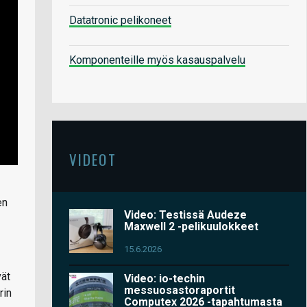
Datatronic pelikoneet
Komponenteille myös kasauspalvelu
VIDEOT
en
Video: Testissä Audeze
Maxwell 2 -pelikuulokkeet
15.6.2026
vät
Video: io-techin
messuosastoraportit
rin
Computex 2026 -tapahtumasta