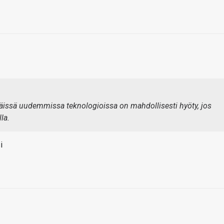
äissä uudemmissa teknologioissa on mahdollisesti hyöty, jos
la.
i