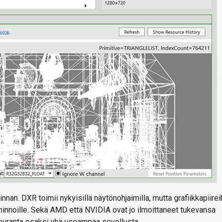
nnan. DXR toimii nykyisillä näytönohjaimilla, mutta grafiikkapiirei
minnoille. Sekä AMD että NVIDIA ovat jo ilmoittaneet tukevansa
seuranta osaksi yhä useampaa sovellusta.