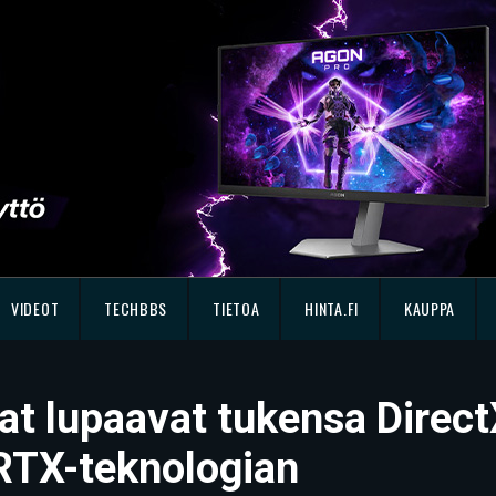
VIDEOT
TECHBBS
TIETOA
HINTA.FI
KAUPPA
t lupaavat tukensa DirectX
 RTX-teknologian