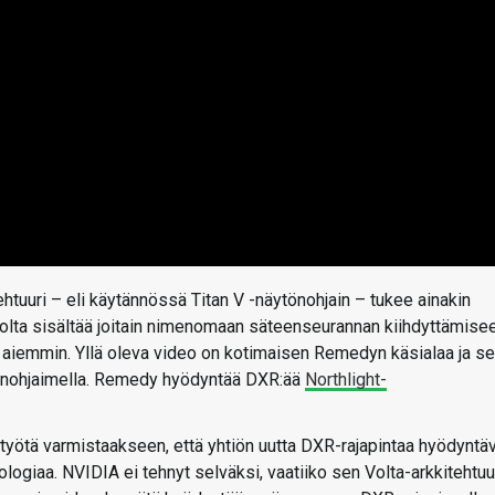
tehtuuri – eli käytännössä Titan V -näytönohjain – tukee ainakin
lta sisältää joitain nimenomaan säteenseurannan kiihdyttämise
ut aiemmin. Yllä oleva video on kotimaisen Remedyn käsialaa ja se
nohjaimella. Remedy hyödyntää DXR:ää
Northlight-
yötä varmistaakseen, että yhtiön uutta DXR-rajapintaa hyödyntä
ogiaa. NVIDIA ei tehnyt selväksi, vaatiiko sen Volta-arkkitehtuu