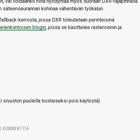
 vai voidaanko niitä hyödyntää myös suoraan DXR-rajapinnalla.
n säteenseurannan kohinaa vähentävän työkalun.
allback-kerrosta, jossa DXR toteutetaan perinteisinä
elenkiintoisen blogin
, jossa se käsittelee rasteroinnin ja
sivuston puolella toistaiseksi pois käytöstä)
0 KOMMENTTIA