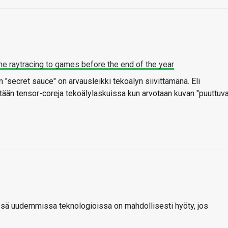
ime raytracing to games before the end of the year
"secret sauce" on arvausleikki tekoälyn siivittämänä. Eli
ään tensor-coreja tekoälylaskuissa kun arvotaan kuvan "puuttuva
ssä uudemmissa teknologioissa on mahdollisesti hyöty, jos