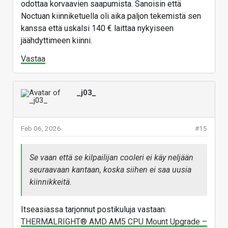
odottaa korvaavien saapumista. Sanoisin että
Noctuan kiinniketuella oli aika paljon tekemistä sen
kanssa että uskalsi 140 € laittaa nykyiseen
jäähdyttimeen kiinni.
Vastaa
_j03_
Feb 06, 2026
#15
Se vaan että se kilpailijan cooleri ei käy neljään
seuraavaan kantaan, koska siihen ei saa uusia
kiinnikkeitä.
Itseasiassa tarjonnut postikuluja vastaan:
THERMALRIGHT® AMD AM5 CPU Mount Upgrade –