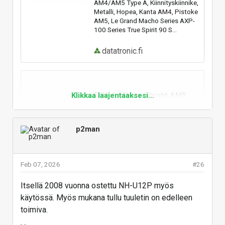
AM4/AM5 Type A, Kiinnityskiinnike,
Metalli, Hopea, Kanta AM4, Pistoke
AM5, Le Grand Macho Series AXP-
100 Series True Spirit 90 S...
datatronic.fi
Klikkaa laajentaaksesi...
5,90 € | Thermalright AM5
TYPE B Tietokoneen
jäähdytysjärjestelmän ...
p2man
Jäähdytyslaitteiden osat /
Thermalright AM5 TYPE B,
Asennussarja, Metalli, Harmaa,
Kanta AM4, Pistoke AM5, Silver
Feb 07, 2026
#26
Arrow SB-E/IB-E AXP-200 R AXP-
200 Muscle Ar...
Itsellä 2008 vuonna ostettu NH-U12P myös
datatronic.fi
käytössä. Myös mukana tullu tuuletin on edelleen
toimiva.
Vastaa