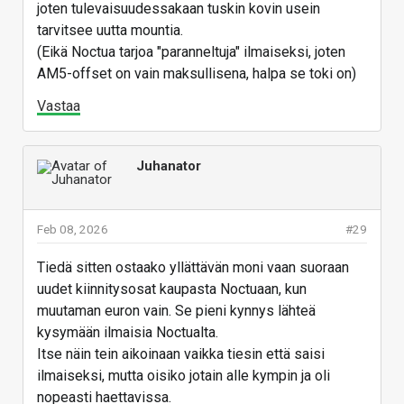
joten tulevaisuudessakaan tuskin kovin usein
tarvitsee uutta mountia.
(Eikä Noctua tarjoa "paranneltuja" ilmaiseksi, joten
AM5-offset on vain maksullisena, halpa se toki on)
Vastaa
Juhanator
Feb 08, 2026
#29
Tiedä sitten ostaako yllättävän moni vaan suoraan
uudet kiinnitysosat kaupasta Noctuaan, kun
muutaman euron vain. Se pieni kynnys lähteä
kysymään ilmaisia Noctualta.
Itse näin tein aikoinaan vaikka tiesin että saisi
ilmaiseksi, mutta oisiko jotain alle kympin ja oli
nopeasti haettavissa.