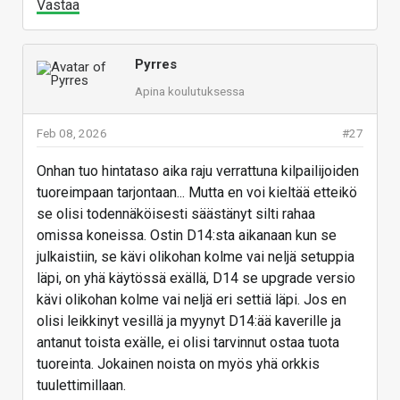
Vastaa
Pyrres
Apina koulutuksessa
Feb 08, 2026
#27
Onhan tuo hintataso aika raju verrattuna kilpailijoiden
tuoreimpaan tarjontaan... Mutta en voi kieltää etteikö
se olisi todennäköisesti säästänyt silti rahaa
omissa koneissa. Ostin D14:sta aikanaan kun se
julkaistiin, se kävi olikohan kolme vai neljä setuppia
läpi, on yhä käytössä exällä, D14 se upgrade versio
kävi olikohan kolme vai neljä eri settiä läpi. Jos en
olisi leikkinyt vesillä ja myynyt D14:ää kaverille ja
antanut toista exälle, ei olisi tarvinnut ostaa tuota
tuoreinta. Jokainen noista on myös yhä orkkis
tuulettimillaan.