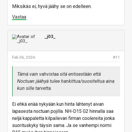
Miksikäs ei, hyvä jäähy se on edelleen.
Vastaa
_j03_
Feb 06, 2026
#11
Tämä vain vahvistaa sitä entisestään että
Noctuan jäähyä tulee hankittua/suositeltua aina
kun sille tarvetta.
Ei ehkä enää nykyään kun hinta lähtenyt aivan
lapasesta noctuan pojilla. NH-D15 G2 hinnalla saa
neljä kappaletta kilpailevan firman coolereita jonka
suorituskyky täysin sama. Ja se vanhempi normi