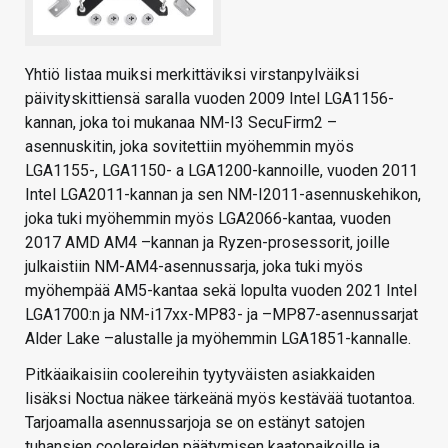
Yhtiö listaa muiksi merkittäviksi virstanpylväiksi
päivityskittiensä saralla vuoden 2009 Intel LGA1156-
kannan, joka toi mukanaa NM-I3 SecuFirm2 –
asennuskitin, joka sovitettiin myöhemmin myös
LGA1155-, LGA1150- a LGA1200-kannoille, vuoden 2011
Intel LGA2011-kannan ja sen NM-I2011-asennuskehikon,
joka tuki myöhemmin myös LGA2066-kantaa, vuoden
2017 AMD AM4 –kannan ja Ryzen-prosessorit, joille
julkaistiin NM-AM4-asennussarja, joka tuki myös
myöhempää AM5-kantaa sekä lopulta vuoden 2021 Intel
LGA1700:n ja NM-i17xx-MP83- ja –MP87-asennussarjat
Alder Lake –alustalle ja myöhemmin LGA1851-kannalle.
Pitkäaikaisiin coolereihin tyytyväisten asiakkaiden
lisäksi Noctua näkee tärkeänä myös kestävää tuotantoa.
Tarjoamalla asennussarjoja se on estänyt satojen
tuhansien coolereiden päätymisen kaatopaikoille ja