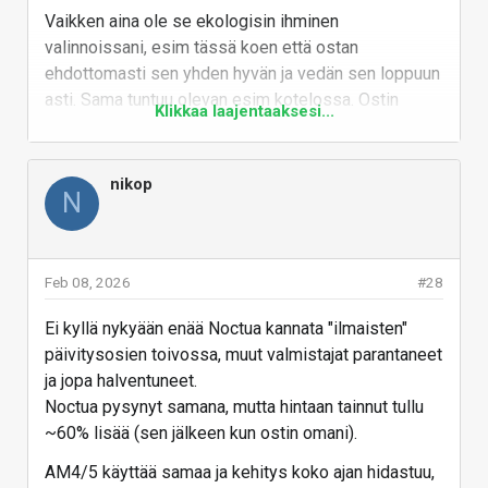
Vaikken aina ole se ekologisin ihminen
valinnoissani, esim tässä koen että ostan
ehdottomasti sen yhden hyvän ja vedän sen loppuun
asti. Sama tuntuu olevan esim kotelossa. Ostin
Klikkaa laajentaaksesi...
kerralla hyvän, eipä ole tarvinnut päivittää. Onhan se
toki välillä houkutellut erilaisen ulkonäön takia, mutta
vanha toimii yhä paremmin kuin moni uusi.
nikop
N
Vastaa
Feb 08, 2026
#28
Ei kyllä nykyään enää Noctua kannata "ilmaisten"
päivitysosien toivossa, muut valmistajat parantaneet
ja jopa halventuneet.
Noctua pysynyt samana, mutta hintaan tainnut tullu
~60% lisää (sen jälkeen kun ostin omani).
AM4/5 käyttää samaa ja kehitys koko ajan hidastuu,