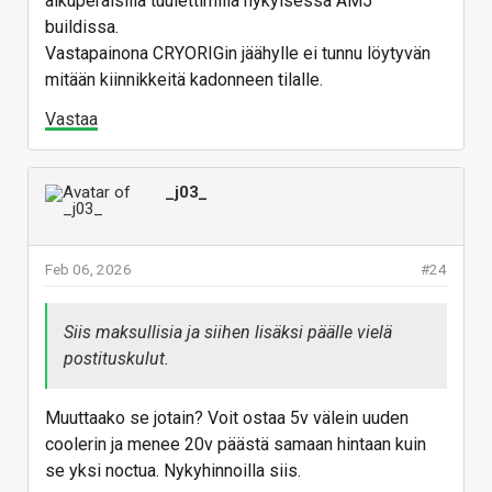
alkuperäisillä tuulettimilla nykyisessä AM5
buildissa.
Vastapainona CRYORIGin jäähylle ei tunnu löytyvän
mitään kiinnikkeitä kadonneen tilalle.
Vastaa
_j03_
Feb 06, 2026
#24
Siis maksullisia ja siihen lisäksi päälle vielä
postituskulut.
Muuttaako se jotain? Voit ostaa 5v välein uuden
coolerin ja menee 20v päästä samaan hintaan kuin
se yksi noctua. Nykyhinnoilla siis.