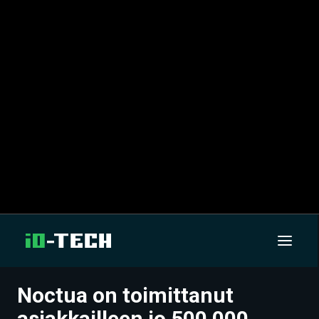
Noctua on toimittanut
UUTISET
asiakkailleen jo 500 000