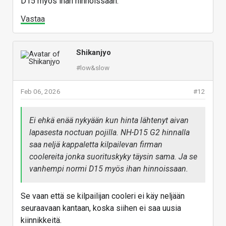
D15 myös ihan hinnoissaan.
Vastaa
Shikanjyo
#low&slow
Feb 06, 2026
#12
Ei ehkä enää nykyään kun hinta lähtenyt aivan
lapasesta noctuan pojilla. NH-D15 G2 hinnalla
saa neljä kappaletta kilpailevan firman
coolereita jonka suorituskyky täysin sama. Ja se
vanhempi normi D15 myös ihan hinnoissaan.
Se vaan että se kilpailijan cooleri ei käy neljään
seuraavaan kantaan, koska siihen ei saa uusia
kiinnikkeitä.