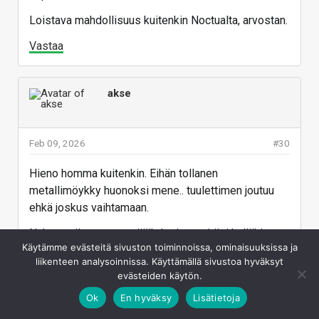
Loistava mahdollisuus kuitenkin Noctualta, arvostan.
Vastaa
akse
Feb 09, 2026
#30
Hieno homma kuitenkin. Eihän tollanen
metallimöykky huonoksi mene.. tuulettimen joutuu
ehkä joskus vaihtamaan.
Nykymaailmassa nuo jäähdyttimet pitäsi kylläkin
Käytämme evästeitä sivuston toiminnoissa, ominaisuuksissa ja
ostaa kuukausimaksulla ja kiinnikkeet saat
liikenteen analysoinnissa. Käyttämällä sivustoa hyväksyt
ilmaiseksi
9e / kk tilaus.. 5v kohdalla hinta vain
evästeiden käytön.
540e ajatelkaa miten halpaa.
Ok
En hyväksy
Lisätietoja
Vastaa