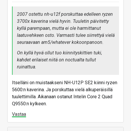
2007 ostettu nh-u12f porskuttaa edelleen ryzen
3700x kaverina vielä hyvin. Tuuletin päivitetty
kyllä parempaan, mutta ei ole harmittanut
laatuvehkeen osto. Varmasti tulee siirrettyä vielä
seuraavaan am5/whatever kokoonpanoon.
On kyllä hyvä ollut tuo kiinnityskittien tuki,
kahdet erilaiset niitä on noctualta tullut
ruinattua.
Itselläni on muistaakseni NH-U12P SE2 kiinni ryzen
5600:n kaverina. Ja porskuttaa vielä alkuperäisillä
tuulettimilla. Aikanaan ostanut Intelin Core 2 Quad
Q9550:n kylkeen.
Vastaa