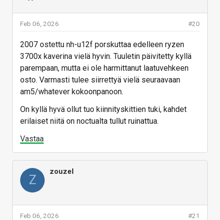
Feb 06, 2026
#20
2007 ostettu nh-u12f porskuttaa edelleen ryzen
3700x kaverina vielä hyvin. Tuuletin päivitetty kyllä
parempaan, mutta ei ole harmittanut laatuvehkeen
osto. Varmasti tulee siirrettyä vielä seuraavaan
am5/whatever kokoonpanoon.
On kyllä hyvä ollut tuo kiinnityskittien tuki, kahdet
erilaiset niitä on noctualta tullut ruinattua.
Vastaa
zouzel
Z
Feb 06, 2026
#21