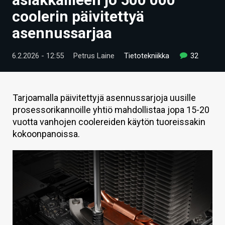
ARTIKKELIT
coolerin päivitettyä
asennussarjaa
VIDEOT
TECHBBS
6.2.2026 - 12:55
Petrus Laine
Tietotekniikka
32
TIETOA
HINTA.FI
Tarjoamalla päivitettyjä asennussarjoja uusille
prosessorikannoille yhtiö mahdollistaa jopa 15-20
KAUPPA
vuotta vanhojen coolereiden käytön tuoreissakin
kokoonpanoissa.
VAIHDA TEEMA
HAKU