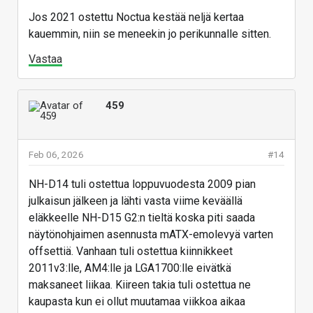
Jos 2021 ostettu Noctua kestää neljä kertaa
kauemmin, niin se meneekin jo perikunnalle sitten.
Vastaa
459
Feb 06, 2026
#14
NH-D14 tuli ostettua loppuvuodesta 2009 pian
julkaisun jälkeen ja lähti vasta viime keväällä
eläkkeelle NH-D15 G2:n tieltä koska piti saada
näytönohjaimen asennusta mATX-emolevyä varten
offsettiä. Vanhaan tuli ostettua kiinnikkeet
2011v3:lle, AM4:lle ja LGA1700:lle eivätkä
maksaneet liikaa. Kiireen takia tuli ostettua ne
kaupasta kun ei ollut muutamaa viikkoa aikaa