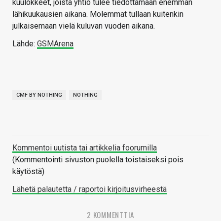
kuulokkeet, joista yhtiö tulee tiedottamaan enemmän
lähikuukausien aikana. Molemmat tullaan kuitenkin
julkaisemaan vielä kuluvan vuoden aikana.
Lähde:
GSMArena
CMF BY NOTHING
NOTHING
Kommentoi uutista tai artikkelia foorumilla
(Kommentointi sivuston puolella toistaiseksi pois
käytöstä)
Lähetä palautetta / raportoi kirjoitusvirheestä
2 KOMMENTTIA