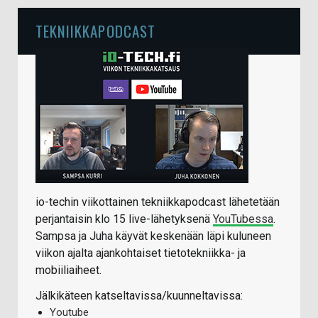
TEKNIIKKAPODCAST
io-techin viikottainen tekniikkapodcast lähetetään
perjantaisin klo 15 live-lähetyksenä
YouTubessa
.
Sampsa ja Juha käyvät keskenään läpi kuluneen
viikon ajalta ajankohtaiset tietotekniikka- ja
mobiiliaiheet.
Jälkikäteen katseltavissa/kuunneltavissa:
Youtube