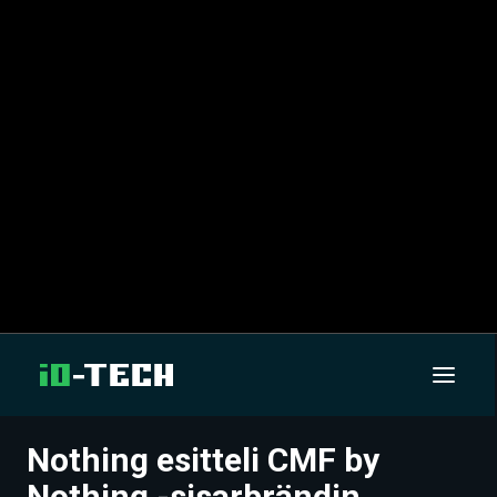
Nothing esitteli CMF by
UUTISET
Nothing -sisarbrändin