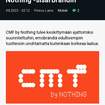
ARTIKKELIT
4.8.2023 - 02:12
Petrus Laine
Mobiili
2
VIDEOT
TECHBBS
CMF by Nothing tulee keskittymään ajattomiksi
TIETOA
suunniteltuihin, emobrändiä edullisempiin
tuotteisiin unohtamatta kuitenkaan korkeaa laatua.
HINTA.FI
KAUPPA
VAIHDA TEEMA
HAKU