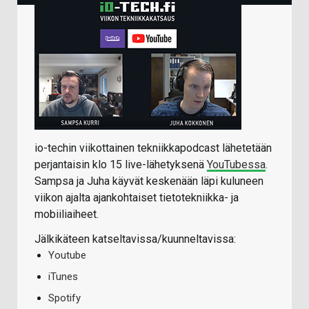
io-techin viikottainen tekniikkapodcast lähetetään
perjantaisin klo 15 live-lähetyksenä
YouTubessa
.
Sampsa ja Juha käyvät keskenään läpi kuluneen
viikon ajalta ajankohtaiset tietotekniikka- ja
mobiiliaiheet.
Jälkikäteen katseltavissa/kuunneltavissa:
Youtube
iTunes
Spotify