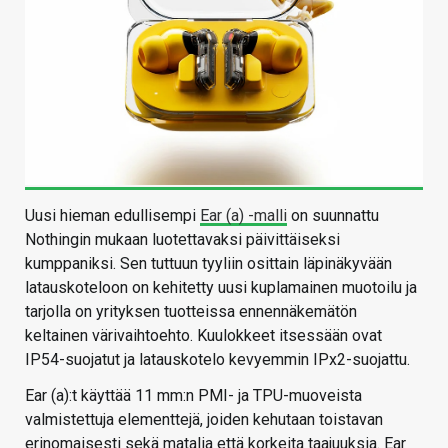
Uusi hieman edullisempi
Ear (a) -malli
on suunnattu
Nothingin mukaan luotettavaksi päivittäiseksi
kumppaniksi. Sen tuttuun tyyliin osittain läpinäkyvään
latauskoteloon on kehitetty uusi kuplamainen muotoilu ja
tarjolla on yrityksen tuotteissa ennennäkemätön
keltainen värivaihtoehto. Kuulokkeet itsessään ovat
IP54-suojatut ja latauskotelo kevyemmin IPx2-suojattu.
Ear (a):t käyttää 11 mm:n PMI- ja TPU-muoveista
valmistettuja elementtejä, joiden kehutaan toistavan
erinomaisesti sekä matalia että korkeita taajuuksia. Ear