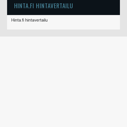
HINTA.FI HINTAVERTAILU
Hinta.fi hintavertailu