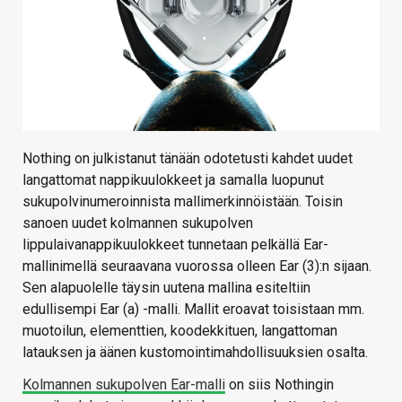
Nothing on julkistanut tänään odotetusti kahdet uudet
langattomat nappikuulokkeet ja samalla luopunut
sukupolvinumeroinnista mallimerkinnöistään. Toisin
sanoen uudet kolmannen sukupolven
lippulaivanappikuulokkeet tunnetaan pelkällä Ear-
mallinimellä seuraavana vuorossa olleen Ear (3):n sijaan.
Sen alapuolelle täysin uutena mallina esiteltiin
edullisempi Ear (a) -malli. Mallit eroavat toisistaan mm.
muotoilun, elementtien, koodekkituen, langattoman
latauksen ja äänen kustomointimahdollisuuksien osalta.
Kolmannen sukupolven Ear-malli
on siis Nothingin