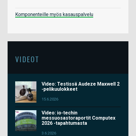
Komponenteille myös kasauspalvelu
VIDEOT
Video: Testissä Audeze Maxwell 2
-pelikuulokkeet
15.6.2026
Video: io-techin
messuosastoraportit Computex
2026 -tapahtumasta
3.6.2026