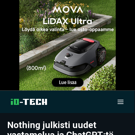
Nothing julkisti uudet
UUTISET
vastamelua ja ChatGPT:tä