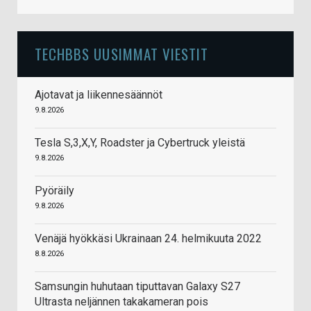
TECHBBS UUSIMMAT VIESTIT
Ajotavat ja liikennesäännöt
9.8.2026
Tesla S,3,X,Y, Roadster ja Cybertruck yleistä
9.8.2026
Pyöräily
9.8.2026
Venäjä hyökkäsi Ukrainaan 24. helmikuuta 2022
8.8.2026
Samsungin huhutaan tiputtavan Galaxy S27
Ultrasta neljännen takakameran pois