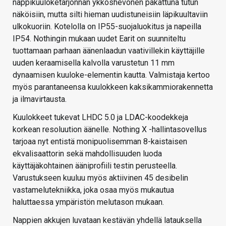
nappikuuloketarjonnan ykköshevonen pakattuna tutun
näköisiin, mutta silti hieman uudistuneisiin läpikuultaviin
ulkokuoriin. Kotelolla on IP55-suojaluokitus ja napeilla
IP54. Nothingin mukaan uudet Earit on suunniteltu
tuottamaan parhaan äänenlaadun vaativillekin käyttäjille
uuden keraamisella kalvolla varustetun 11 mm
dynaamisen kuuloke-elementin kautta. Valmistaja kertoo
myös parantaneensa kuulokkeen kaksikammiorakennetta
ja ilmavirtausta.
Kuulokkeet tukevat LHDC 5.0 ja LDAC-koodekkeja
korkean resoluution äänelle. Nothing X -hallintasovellus
tarjoaa nyt entistä monipuolisemman 8-kaistaisen
ekvalisaattorin sekä mahdollisuuden luoda
käyttäjäkohtainen ääniprofiili testin perusteella.
Varustukseen kuuluu myös aktiivinen 45 desibelin
vastamelutekniikka, joka osaa myös mukautua
haluttaessa ympäristön melutason mukaan.
Nappien akkujen luvataan kestävän yhdellä latauksella