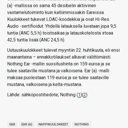
(a) -mallissa on sama 45 desibelin aktiivinen
vastamelutoiminto kuin kalliimmissakin Eareissa.
Kuulokkeet tukevat LDAC-koodekkia ja ovat Hi-Res
Audio -sertifioidut. Yhdellä latauksella luvataan jopa 9,5
tuntia (ANC 5,5 h) toistoaikaa ja latauskotelosta irtoaa
42,5 tuntia lisää (ANC 24,5 h).
Uutuuskuulokkeet tulevat myyntiin 22. huhtikuuta, eli ensi
maanantaina – ennakkotilaukset alkavat välittömästi.
Nothing Ear -mallin suositushinta on 159 euroa ja se
tulee saataville mustana ja valkoisena. Ear (a) -malli
maksaa puolestaan 119 euroa ja se tulee saataville
mustana, valkoisena ja kelta-mustana.
Lähde: sähköpostitiedote, Nothing (
1
)(
2
)
EAR
EAR (A)
NAPPIKUULOKKEET
NOTHING