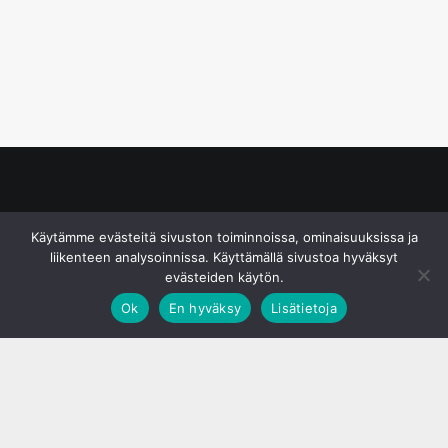
© S&J Media Oy
Käytämme evästeitä sivuston toiminnoissa, ominaisuuksissa ja
liikenteen analysoinnissa. Käyttämällä sivustoa hyväksyt
evästeiden käytön.
Ok
En hyväksy
Lisätietoja
;