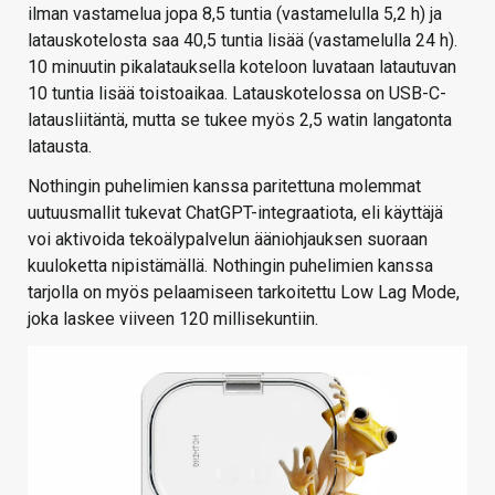
ilman vastamelua jopa 8,5 tuntia (vastamelulla 5,2 h) ja
latauskotelosta saa 40,5 tuntia lisää (vastamelulla 24 h).
10 minuutin pikalatauksella koteloon luvataan latautuvan
10 tuntia lisää toistoaikaa. Latauskotelossa on USB-C-
latausliitäntä, mutta se tukee myös 2,5 watin langatonta
latausta.
Nothingin puhelimien kanssa paritettuna molemmat
uutuusmallit tukevat ChatGPT-integraatiota, eli käyttäjä
voi aktivoida tekoälypalvelun ääniohjauksen suoraan
kuuloketta nipistämällä. Nothingin puhelimien kanssa
tarjolla on myös pelaamiseen tarkoitettu Low Lag Mode,
joka laskee viiveen 120 millisekuntiin.