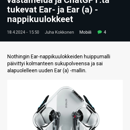
ARTIKKELIT
tukevat Ear- ja Ear (a) -
nappikuulokkeet
VIDEOT
TECHBBS
18.4.2024 - 15:50
Juha Kokkonen
Mobiili
4
TIETOA
HINTA.FI
Nothingin Ear-nappikuulokkeiden huippumalli
päivittyi kolmanteen sukupolveensa ja sai
KAUPPA
alapuolelleen uuden Ear (a) -mallin.
VAIHDA TEEMA
HAKU