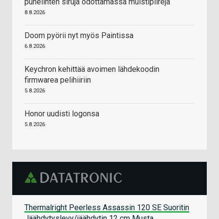
puhelinten siruja odottamassa muistipiirejä
8.8.2026
Doom pyörii nyt myös Paintissa
6.8.2026
Keychron kehittää avoimen lähdekoodin
firmwarea pelihiiriin
5.8.2026
Honor uudisti logonsa
5.8.2026
Thermalright Peerless Assassin 120 SE Suoritin
Jäähdytyslevy/jäähdytin 12 cm Musta