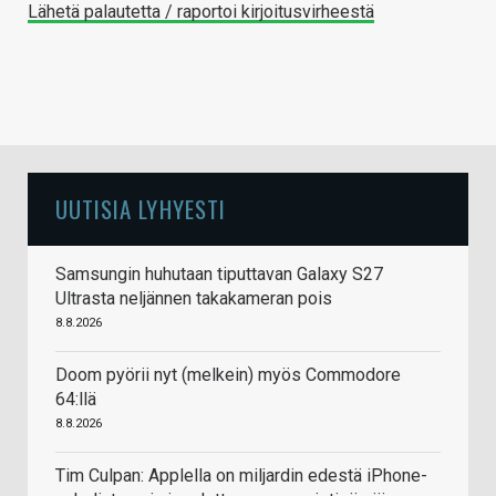
Lähetä palautetta / raportoi kirjoitusvirheestä
UUTISIA LYHYESTI
Samsungin huhutaan tiputtavan Galaxy S27
Ultrasta neljännen takakameran pois
8.8.2026
Doom pyörii nyt (melkein) myös Commodore
64:llä
8.8.2026
Tim Culpan: Applella on miljardin edestä iPhone-