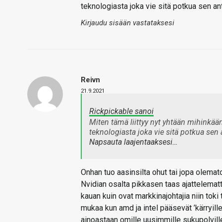
teknologiasta joka vie sitä potkua sen a
Kirjaudu sisään vastataksesi
Reivn
21.9.2021
Rickpickable sanoi
Miten tämä liittyy nyt yhtään mihin
teknologiasta joka vie sitä potkua sen
Napsauta laajentaaksesi…
Onhan tuo aasinsilta ohut tai jopa olema
Nvidian osalta pikkasen taas ajattelematt
kauan kuin ovat markkinajohtajia niin toki
mukaa kun amd ja intel pääsevät ’kärryille
ainoastaan omille uusimmille sukupolvill