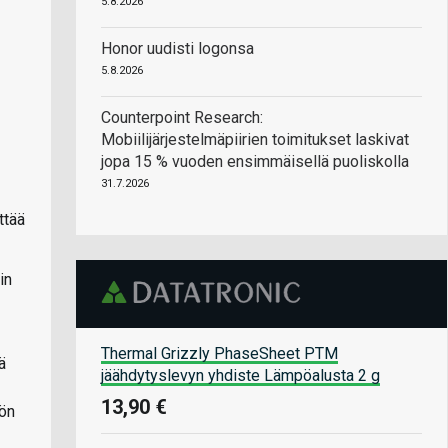
5.8.2026
Honor uudisti logonsa
5.8.2026
Counterpoint Research:
Mobiilijärjestelmäpiirien toimitukset laskivat
jopa 15 % vuoden ensimmäisellä puoliskolla
31.7.2026
ttää
in
Thermal Grizzly PhaseSheet PTM
ä
jäähdytyslevyn yhdiste Lämpöalusta 2 g
13,90 €
iön