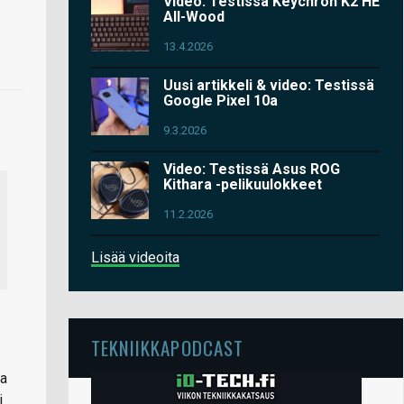
Video: Testissä Keychron K2 HE
All-Wood
13.4.2026
Uusi artikkeli & video: Testissä
Google Pixel 10a
9.3.2026
Video: Testissä Asus ROG
Kithara -pelikuulokkeet
11.2.2026
Lisää videoita
TEKNIIKKAPODCAST
ja
i