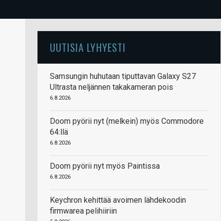
UUTISIA LYHYESTI
Samsungin huhutaan tiputtavan Galaxy S27
Ultrasta neljännen takakameran pois
6.8.2026
Doom pyörii nyt (melkein) myös Commodore
64:llä
6.8.2026
Doom pyörii nyt myös Paintissa
6.8.2026
Keychron kehittää avoimen lähdekoodin
firmwarea pelihiiriin