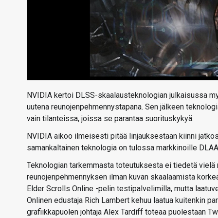
NVIDIA kertoi DLSS-skaalausteknologian julkaisussa myös 
uutena reunojenpehmennystapana. Sen jälkeen teknologiasta
vain tilanteissa, joissa se parantaa suorituskykyä.
NVIDIA aikoo ilmeisesti pitää linjauksestaan kiinni jatkos
samankaltainen teknologia on tulossa markkinoille DLAA-
Teknologian tarkemmasta toteutuksesta ei tiedetä vielä 
reunojenpehmennyksen ilman kuvan skaalaamista korkea
Elder Scrolls Online -pelin testipalvelimilla, mutta laatuver
Onlinen edustaja Rich Lambert kehuu laatua kuitenkin p
grafiikkapuolen johtaja Alex Tardiff toteaa puolestaan Twi