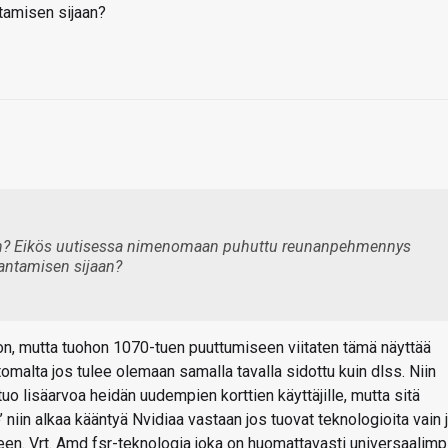
ntamisen sijaan?
kään? Eikös uutisessa nimenomaan puhuttu reunanpehmennys
 antamisen sijaan?
ton, mutta tuohon 1070-tuen puuttumiseen viitaten tämä näyttää
omalta jos tulee olemaan samalla tavalla sidottu kuin dlss. Niin
 tuo lisäarvoa heidän uudempien korttien käyttäjille, mutta sitä
’ niin alkaa kääntyä Nvidiaa vastaan jos tuovat teknologioita vain 
een. Vrt. Amd fsr-teknologia joka on huomattavasti universaalimp