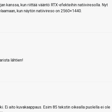
an kanssa, kun riittää vääntö RTX-efekteihin natiiviresolla. Nyt
elaamaan, kun näytön natiivireso on 2560×1440.
rista lähtien!
ki. Ei aito kuvakaappaus. Esim 85 tekstin oikealla puolella ei ole