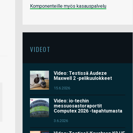
Komponenteille myös kasauspalvelu
VIDEOT
Video: Testissä Audeze
Maxwell 2 -pelikuulokkeet
15.6.2026
Video: io-techin
messuosastoraportit
Computex 2026 -tapahtumasta
3.6.2026