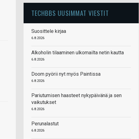
TECHBBS UUSIMMAT VIESTIT
Suosittele kirjaa
6.8.2026
Alkoholin tilaaminen ulkomailta netin kautta
6.8.2026
Doom pyörii nyt myös Paintissa
6.8.2026
Pariutumisen haasteet nykypäivänä ja sen
vaikutukset
6.8.2026
Perunalastut
6.8.2026