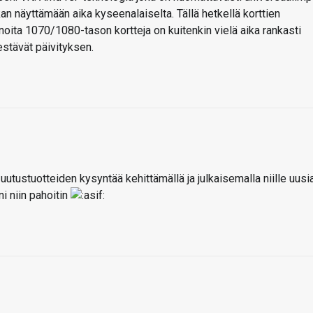
kan näyttämään aika kyseenalaiselta. Tällä hetkellä korttien
noita 1070/1080-tason kortteja on kuitenkin vielä aika rankasti
estävät päivityksen.
n uutustuotteiden kysyntää kehittämällä ja julkaisemalla niille uusi
i niin pahoitin