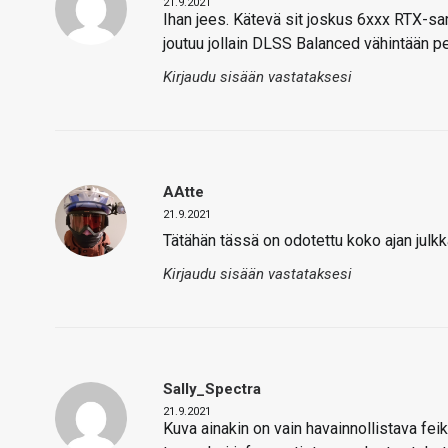
21.9.2021
Ihan jees. Kätevä sit joskus 6xxx RTX-sarj
joutuu jollain DLSS Balanced vähintään p
Kirjaudu sisään vastataksesi
AAtte
21.9.2021
Tätähän tässä on odotettu koko ajan julkka
Kirjaudu sisään vastataksesi
Sally_Spectra
21.9.2021
Kuva ainakin on vain havainnollistava feik