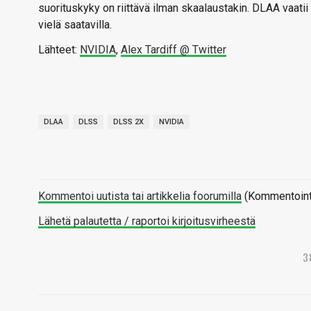
suorituskyky on riittävä ilman skaalaustakin. DLAA vaatii
vielä saatavilla.
Lähteet:
NVIDIA
,
Alex Tardiff @ Twitter
DLAA
DLSS
DLSS 2X
NVIDIA
Kommentoi uutista tai artikkelia foorumilla
(Kommentointi 
Lähetä palautetta / raportoi kirjoitusvirheestä
3