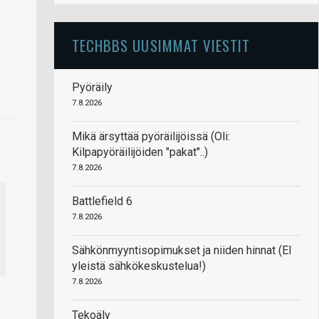
TECHBBS UUSIMMAT VIESTIT
Pyöräily
7.8.2026
Mikä ärsyttää pyöräilijöissä (Oli:
Kilpapyöräilijöiden "pakat"..)
7.8.2026
Battlefield 6
7.8.2026
Sähkönmyyntisopimukset ja niiden hinnat (EI
yleistä sähkökeskustelua!)
7.8.2026
Tekoäly