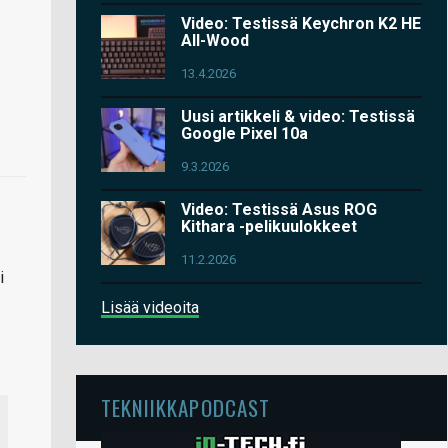
Video: Testissä Keychron K2 HE
All-Wood
13.4.2026
Uusi artikkeli & video: Testissä
Google Pixel 10a
9.3.2026
Video: Testissä Asus ROG
Kithara -pelikuulokkeet
11.2.2026
i
Lisää videoita
TEKNIIKKAPODCAST