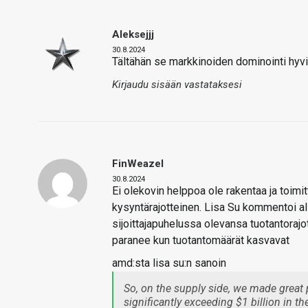
Aleksejjj
30.8.2024
Tältähän se markkinoiden dominointi hyvin
Kirjaudu sisään vastataksesi
FinWeazel
30.8.2024
Ei olekovin helppoa ole rakentaa ja toimitt
kysyntärajotteinen. Lisa Su kommentoi all
sijoittajapuhelussa olevansa tuotantorajo
paranee kun tuotantomäärät kasvavat
amd:sta lisa su:n sanoin
So, on the supply side, we made great
significantly exceeding $1 billion in th