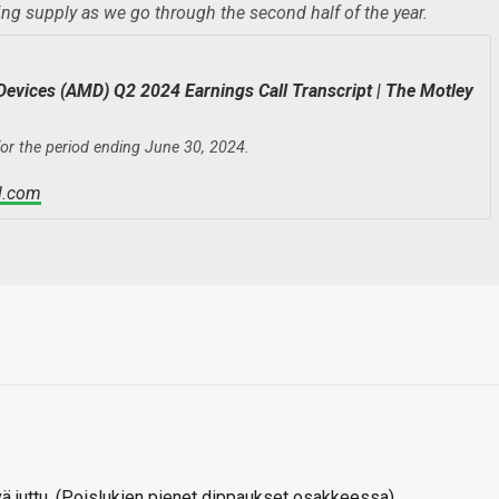
sing supply as we go through the second half of the year.
evices (AMD) Q2 2024 Earnings Call Transcript | The Motley
or the period ending June 30, 2024.
l.com
ä juttu. (Poislukien pienet dippaukset osakkeessa)