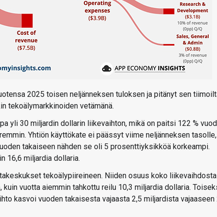
uotensa 2025 toisen neljänneksen tuloksen ja pitänyt sen tiimoil
kin tekoälymarkkinoiden vetämänä.
pa yli 30 miljardin dollarin liikevaihton, mikä on paitsi 122 % vuo
emmin. Yhtiön käyttökate ei päässyt viime neljänneksen tasolle,
a vuoden takaiseen nähden se oli 5 prosenttiyksikköä korkeampi.
n 16,6 miljardia dollaria.
 datakeskukset tekoälypiireineen. Niiden osuus koko liikevaihdosta 
 kuin vuotta aiemmin tahkottu reilu 10,3 miljardia dollaria. Toisek
vaihto kasvoi vuoden takaisesta vajaasta 2,5 miljardista vajaaseen 