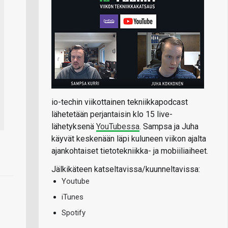
io-techin viikottainen tekniikkapodcast
lähetetään perjantaisin klo 15 live-
lähetyksenä
YouTubessa
. Sampsa ja Juha
käyvät keskenään läpi kuluneen viikon ajalta
ajankohtaiset tietotekniikka- ja mobiiliaiheet.
Jälkikäteen katseltavissa/kuunneltavissa:
Youtube
iTunes
Spotify