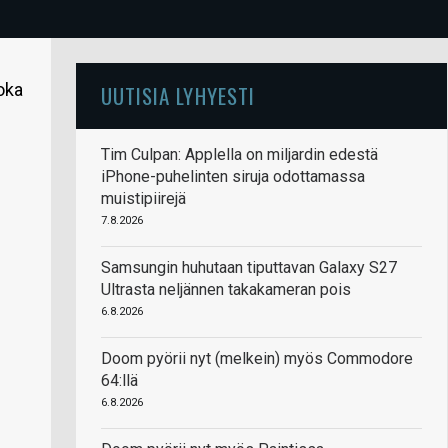
oka
UUTISIA LYHYESTI
Tim Culpan: Applella on miljardin edestä
iPhone-puhelinten siruja odottamassa
muistipiirejä
7.8.2026
Samsungin huhutaan tiputtavan Galaxy S27
Ultrasta neljännen takakameran pois
6.8.2026
Doom pyörii nyt (melkein) myös Commodore
64:llä
6.8.2026