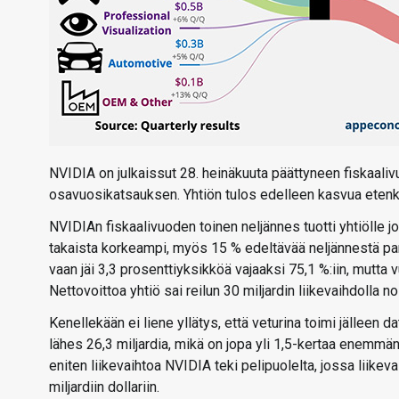
NVIDIA on julkaissut 28. heinäkuuta päättyneen fiskaaliv
osavuosikatsauksen. Yhtiön tulos edelleen kasvua eten
NVIDIAn fiskaalivuoden toinen neljännes tuotti yhtiölle jo
takaista korkeampi, myös 15 % edeltävää neljännestä par
vaan jäi 3,3 prosenttiyksikköä vajaaksi 75,1 %:iin, mutt
Nettovoittoa yhtiö sai reilun 30 miljardin liikevaihdolla noi
Kenellekään ei liene yllätys, että veturina toimi jälleen
lähes 26,3 miljardia, mikä on jopa yli 1,5-kertaa enemmän,
eniten liikevaihtoa NVIDIA teki pelipuolelta, jossa liike
miljardiin dollariin.