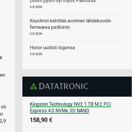
Doom pyörii nyt myös Paintissa
6.8.2026
Keychron kehittää avoimen lähdekoodin
firmwarea pelihiiriin
5.8.2026
Honor uudisti logonsa
5.8.2026
ta
den
Kingston Technology NV3 1 TB M.2 PCI
oli
Express 4.0 NVMe 3D NAND
si
158,90 €
2,9