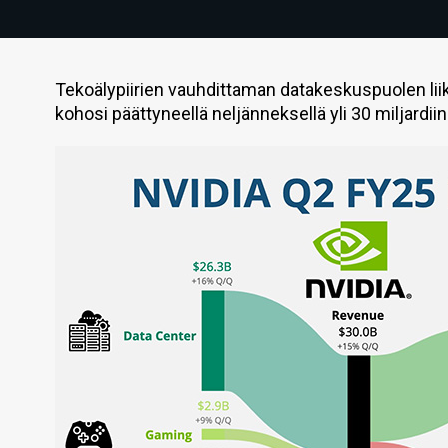
Tekoälypiirien vauhdittaman datakeskuspuolen liike
kohosi päättyneellä neljänneksellä yli 30 miljardiin 