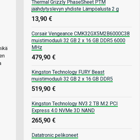
Thermal Grizzly PhaseSheet PTM
jäähdytyslevyn yhdiste Lämpöalusta 2 g
13,90 €
Corsair Vengeance CMK32GX5M2B6000C38
muistimoduuli 32 GB 2 x 16 GB DDR5 6000
MHz
mikä
sen
479,90 €
a
Kingston Technology FURY Beast
muistimoduuli 32 GB 2 x 16 GB DDR5
519,90 €
Kingston Technology NV3 2 TB M.2 PCI
Express 4.0 NVMe 3D NAND
265,90 €
Datatronic pelikoneet