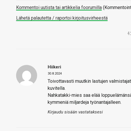
Kommentoi uutista tai artikkelia foorumilla
(Kommentointi 
Lähetä palautetta / raportoi kirjoitusvirheestä
4
Hiikeri
30.8.2024
Toivottavasti muutkin lastujen valmistaj
kuvitella.
Nahkatakki-mies saa elää loppuelämänsä 
kymmeniä miljardeja työnantajalleen.
Kirjaudu sisään vastataksesi