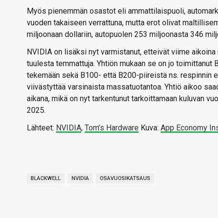
Myös pienemmän osastot eli ammattilaispuoli, automark
vuoden takaiseen verrattuna, mutta erot olivat maltillise
miljoonaan dollariin, autopuolen 253 miljoonasta 346 mil
NVIDIA on lisäksi nyt varmistanut, etteivät viime aikoin
tuulesta temmattuja. Yhtiön mukaan se on jo toimittanut B
tekemään sekä B100- että B200-piireistä ns. respinnin e
viivästyttää varsinaista massatuotantoa. Yhtiö aikoo saa
aikana, mikä on nyt tarkentunut tarkoittamaan kuluvan vu
2025.
Lähteet:
NVIDIA
,
Tom’s Hardware
Kuva:
App Economy In
BLACKWELL
NVIDIA
OSAVUOSIKATSAUS