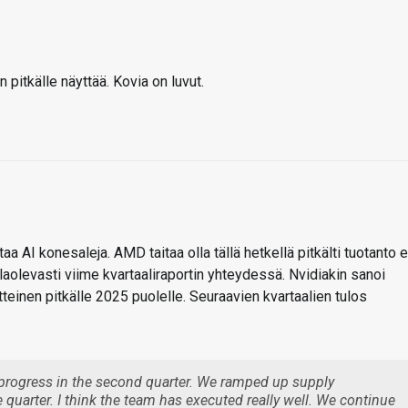
 pitkälle näyttää. Kovia on luvut.
aa AI konesaleja. AMD taitaa olla tällä hetkellä pitkälti tuotanto e
aolevasti viime kvartaaliraportin yhteydessä. Nvidiakin sanoi
tteinen pitkälle 2025 puolelle. Seuraavien kvartaalien tulos
 progress in the second quarter. We ramped up supply
e quarter. I think the team has executed really well. We continue