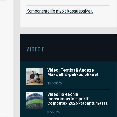
Komponenteille myös kasauspalvelu
VIDEOT
Video: Testissä Audeze
Maxwell 2 -pelikuulokkeet
15.6.2026
Video: io-techin
messuosastoraportit
Computex 2026 -tapahtumasta
3.6.2026