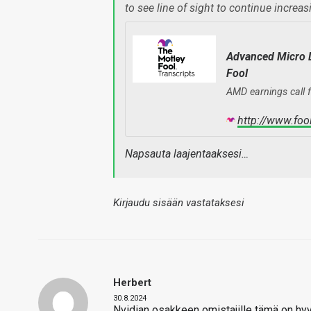
to see line of sight to continue increa
Advanced Micro D
Fool
AMD earnings call f
http://www.foo
Napsauta laajentaaksesi…
Kirjaudu sisään vastataksesi
Herbert
30.8.2024
Nvidian osakkeen omistajille tämä on hyv