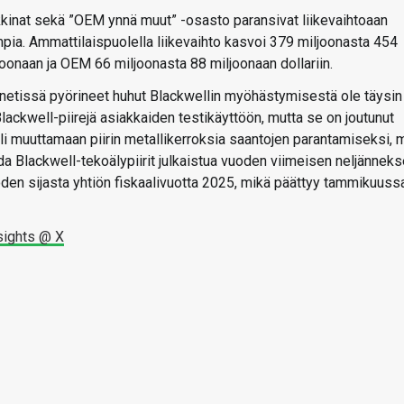
kinat sekä ”OEM ynnä muut” -osasto paransivat liikevaihtoaan
mpia. Ammattilaispuolella liikevaihto kasvoi 379 miljoonasta 454
joonaan ja OEM 66 miljoonasta 88 miljoonaan dollariin.
a netissä pyörineet huhut Blackwellin myöhästymisestä ole täysin
lackwell-piirejä asiakkaiden testikäyttöön, mutta se on joutunut
li muuttamaan piirin metallikerroksia saantojen parantamiseksi, 
da Blackwell-tekoälypiirit julkaistua vuoden viimeisen neljännek
oden sijasta yhtiön fiskaalivuotta 2025, mikä päättyy tammikuuss
sights @ X