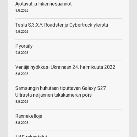
Ajotavat ja liikennesäännöt
9.8.2026
Tesla S,3,X,Y, Roadster ja Cybertruck yleistä
9.8.2026
Pyöräily
9.8.2026
Venäjä hyökkäsi Ukrainaan 24. helmikuuta 2022
8.8.2026
Samsungin huhutaan tiputtavan Galaxy S27
Ultrasta neljännen takakameran pois
8.8.2026
Rannekelloja
8.8.2026