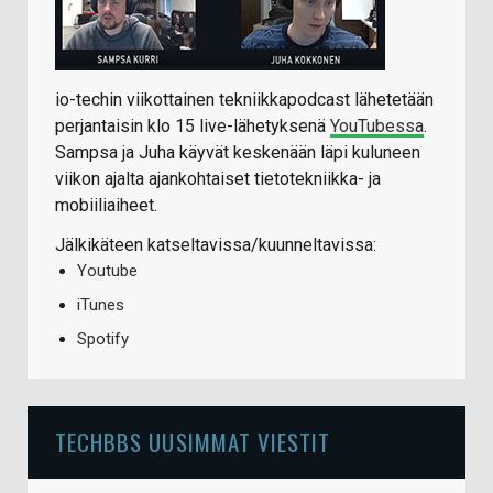
io-techin viikottainen tekniikkapodcast lähetetään
perjantaisin klo 15 live-lähetyksenä
YouTubessa
.
Sampsa ja Juha käyvät keskenään läpi kuluneen
viikon ajalta ajankohtaiset tietotekniikka- ja
mobiiliaiheet.
Jälkikäteen katseltavissa/kuunneltavissa:
Youtube
iTunes
Spotify
TECHBBS UUSIMMAT VIESTIT