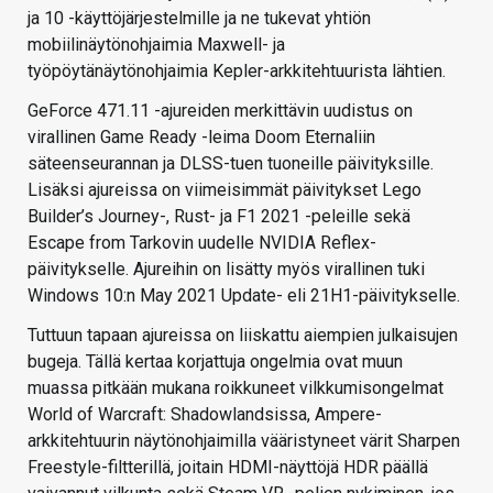
ja 10 -käyttöjärjestelmille ja ne tukevat yhtiön
mobiilinäytönohjaimia Maxwell- ja
työpöytänäytönohjaimia Kepler-arkkitehtuurista lähtien.
GeForce 471.11 -ajureiden merkittävin uudistus on
virallinen Game Ready -leima Doom Eternaliin
säteenseurannan ja DLSS-tuen tuoneille päivityksille.
Lisäksi ajureissa on viimeisimmät päivitykset Lego
Builder’s Journey-, Rust- ja F1 2021 -peleille sekä
Escape from Tarkovin uudelle NVIDIA Reflex-
päivitykselle. Ajureihin on lisätty myös virallinen tuki
Windows 10:n May 2021 Update- eli 21H1-päivitykselle.
Tuttuun tapaan ajureissa on liiskattu aiempien julkaisujen
bugeja. Tällä kertaa korjattuja ongelmia ovat muun
muassa pitkään mukana roikkuneet vilkkumisongelmat
World of Warcraft: Shadowlandsissa, Ampere-
arkkitehtuurin näytönohjaimilla vääristyneet värit Sharpen
Freestyle-filtterillä, joitain HDMI-näyttöjä HDR päällä