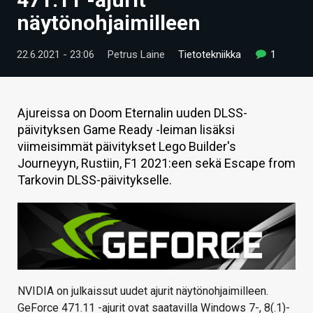
ARTIKKELIT
näytönohjaimilleen
VIDEOT
22.6.2021 - 23:06
Petrus Laine
Tietotekniikka
1
TECHBBS
TIETOA
Ajureissa on Doom Eternalin uuden DLSS-
päivityksen Game Ready -leiman lisäksi
HINTA.FI
viimeisimmät päivitykset Lego Builder's
Journeyyn, Rustiin, F1 2021:een sekä Escape from
KAUPPA
Tarkovin DLSS-päivitykselle.
VAIHDA TEEMA
HAKU
NVIDIA on julkaissut uudet ajurit näytönohjaimilleen.
GeForce 471.11 -ajurit ovat saatavilla Windows 7-, 8(.1)-