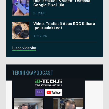
Uusi artikkeli & video: Testissä
Google Pixel 10a
9.3.2026
Video: Testissä Asus ROG Kithara
-pelikuulokkeet
11.2.2026
Lisää videoita
TEKNIIKKAPODCAST