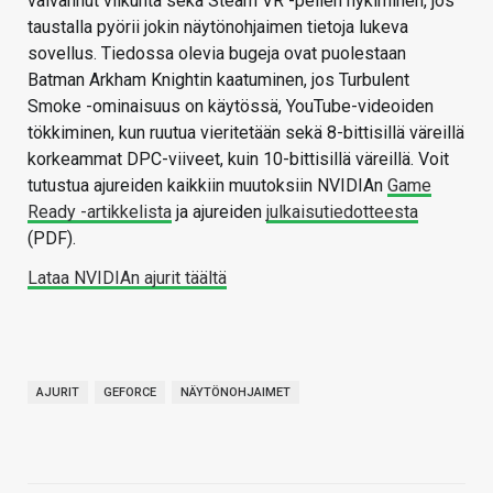
vaivannut vilkunta sekä Steam VR -pelien nykiminen, jos
taustalla pyörii jokin näytönohjaimen tietoja lukeva
sovellus. Tiedossa olevia bugeja ovat puolestaan
Batman Arkham Knightin kaatuminen, jos Turbulent
Smoke -ominaisuus on käytössä, YouTube-videoiden
tökkiminen, kun ruutua vieritetään sekä 8-bittisillä väreillä
korkeammat DPC-viiveet, kuin 10-bittisillä väreillä. Voit
tutustua ajureiden kaikkiin muutoksiin NVIDIAn
Game
Ready -artikkelista
ja ajureiden
julkaisutiedotteesta
(PDF).
Lataa NVIDIAn ajurit täältä
AJURIT
GEFORCE
NÄYTÖNOHJAIMET