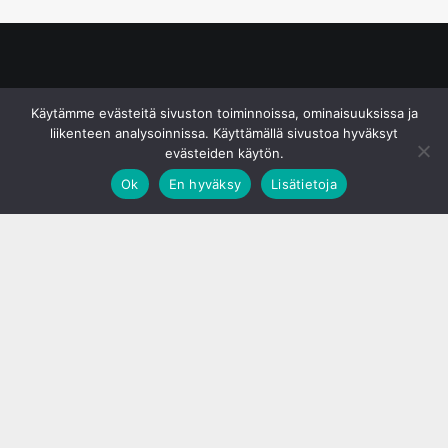
© S&J Media Oy
Käytämme evästeitä sivuston toiminnoissa, ominaisuuksissa ja
liikenteen analysoinnissa. Käyttämällä sivustoa hyväksyt
evästeiden käytön.
Ok
En hyväksy
Lisätietoja
;