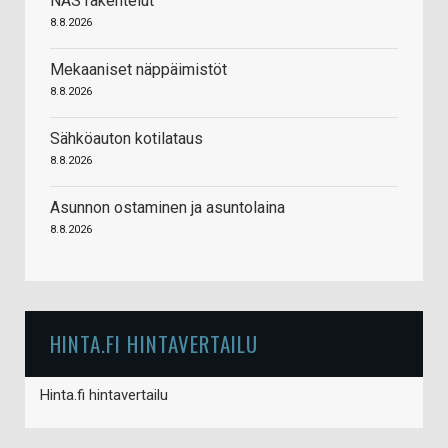
NAS rakentelut
8.8.2026
Mekaaniset näppäimistöt
8.8.2026
Sähköauton kotilataus
8.8.2026
Asunnon ostaminen ja asuntolaina
8.8.2026
HINTA.FI HINTAVERTAILU
Hinta.fi hintavertailu