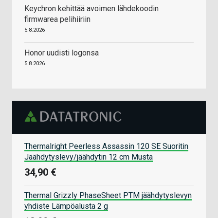
Keychron kehittää avoimen lähdekoodin
firmwarea pelihiiriin
5.8.2026
Honor uudisti logonsa
5.8.2026
Thermalright Peerless Assassin 120 SE Suoritin
Jäähdytyslevy/jäähdytin 12 cm Musta
34,90 €
Thermal Grizzly PhaseSheet PTM jäähdytyslevyn
yhdiste Lämpöalusta 2 g