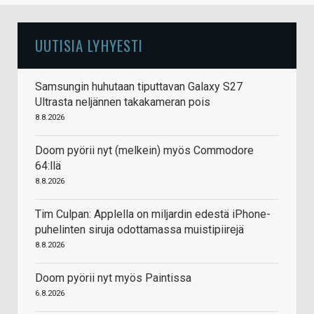
UUTISIA LYHYESTI
Samsungin huhutaan tiputtavan Galaxy S27
Ultrasta neljännen takakameran pois
8.8.2026
Doom pyörii nyt (melkein) myös Commodore
64:llä
8.8.2026
Tim Culpan: Applella on miljardin edestä iPhone-
puhelinten siruja odottamassa muistipiirejä
8.8.2026
Doom pyörii nyt myös Paintissa
6.8.2026