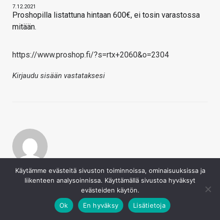
7.12.2021
Proshopilla listattuna hintaan 600€, ei tosin varastossa
mitään.
https://www.proshop.fi/?s=rtx+2060&o=2304
Kirjaudu sisään vastataksesi
Potka_
Käytämme evästeitä sivuston toiminnoissa, ominaisuuksissa ja
liikenteen analysoinnissa. Käyttämällä sivustoa hyväksyt
7.12.2021
Joo, katoin kanssa alkaen 599,- Jimssillä ei löydy vielä.
evästeiden käytön.
Semmonen ’joululahja’ pelaajille
Ok
En hyväksy
Lisätietoja
Kirjaudu sisään vastataksesi