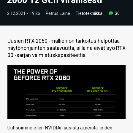
ARTIKKELIT
2.12.2021 - 19:26
Petrus Laine
Tietotekniikka
36
VIDEOT
TECHBBS
Uusien RTX 2060 -mallien on tarkoitus helpottaa
TIETOA
näytönohjainten saatavuutta, sillä ne eivät syö RTX
30 -sarjan valmistuskapasiteettia.
HINTA.FI
KAUPPA
VAIHDA TEEMA
HAKU
Uutisoimme eilen NVIDIAn uusista ajureista, joiden