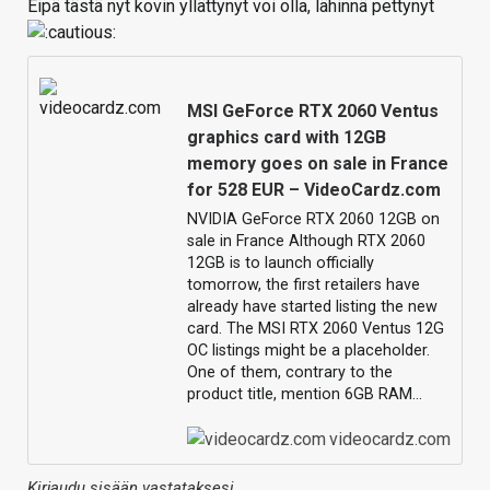
Eipä tästä nyt kovin yllättynyt voi olla, lähinnä pettynyt
MSI GeForce RTX 2060 Ventus
graphics card with 12GB
memory goes on sale in France
for 528 EUR – VideoCardz.com
NVIDIA GeForce RTX 2060 12GB on
sale in France Although RTX 2060
12GB is to launch officially
tomorrow, the first retailers have
already have started listing the new
card. The MSI RTX 2060 Ventus 12G
OC listings might be a placeholder.
One of them, contrary to the
product title, mention 6GB RAM…
videocardz.com
Kirjaudu sisään vastataksesi