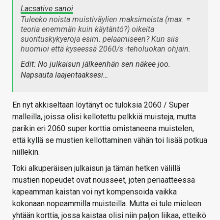
Lacsative sanoi
Tuleeko noista muistiväylien maksimeista (max. =
teoria enemmän kuin käytäntö?) oikeita
suorituskykyeroja esim. pelaamiseen? Kun siis
huomioi että kyseessä 2060/s -teholuokan ohjain.
Edit: No julkaisun jälkeenhän sen näkee joo.
Napsauta laajentaaksesi…
En nyt äkkiseltään löytänyt oc tuloksia 2060 / Super
malleilla, joissa olisi kellotettu pelkkiä muisteja, mutta
parikin eri 2060 super korttia omistaneena muistelen,
että kyllä se mustien kellottaminen vähän toi lisää potkua
niillekin.
Toki alkuperäisen julkaisun ja tämän hetken välillä
mustien nopeudet ovat nousseet, joten periaatteessa
kapeamman kaistan voi nyt kompensoida vaikka
kokonaan nopeammilla muisteilla. Mutta ei tule mieleen
yhtään korttia, jossa kaistaa olisi niin paljon liikaa, etteikö