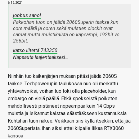
6.12.2021
jobbus sanoi
Pakkohan tuon on jäädä 2060Superin taakse kun
core määrä ja coren sekä muistien clockit ovat
samat mutta muistikaista on kapeampi, 192bit vs
256bit.
katso liitettä 743350
Napsauta laajentaaksesi…
Niinhän tuo kaikenjärjen mukaan pitäsi jäädä 2060S
taakse. Techpowerupin taulukossa nuo oli merkattu
yhtävahvoiksi, voihan tuo toki olla placeholder, kun
embargo on vielä päällä. Ehkä spekseistä poiketen
mahdollisesti pistäneet nopeampaa kuin 14 Gbps
muistia ja leikannut kaistaa säästääkseen kustannuksia.
Kohtahan tuon näkee. Veikkaan siis kyllä itsekkin, että jää
2060Superista, ihan siksi ettei kilpaile liikaa RTX3060
kanssa