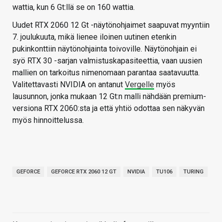
wattia, kun 6 Gt:llä se on 160 wattia.
Uudet RTX 2060 12 Gt -näytönohjaimet saapuvat myyntiin
7. joulukuuta, mikä lienee iloinen uutinen etenkin
pukinkonttiin näytönohjainta toivoville. Näytönohjain ei
syö RTX 30 -sarjan valmistuskapasiteettia, vaan uusien
mallien on tarkoitus nimenomaan parantaa saatavuutta.
Valitettavasti NVIDIA on antanut
Vergelle
myös
lausunnon, jonka mukaan 12 Gt:n malli nähdään premium-
versiona RTX 2060:sta ja että yhtiö odottaa sen näkyvän
myös hinnoittelussa.
GEFORCE
GEFORCE RTX 2060 12 GT
NVIDIA
TU106
TURING