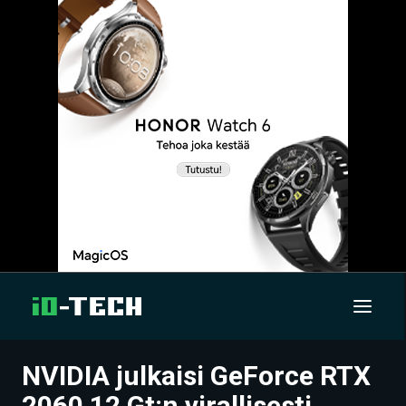
NVIDIA julkaisi GeForce RTX
UUTISET
2060 12 Gt:n virallisesti