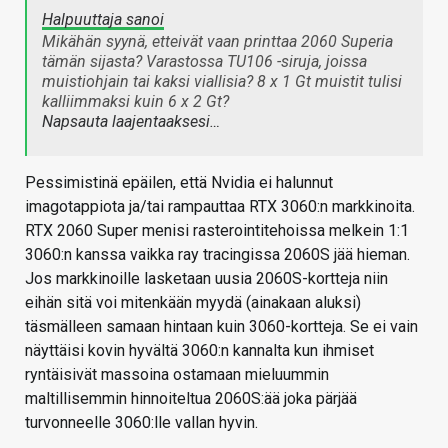
Halpuuttaja sanoi
Mikähän syynä, etteivät vaan printtaa 2060 Superia
tämän sijasta? Varastossa TU106 -siruja, joissa
muistiohjain tai kaksi viallisia? 8 x 1 Gt muistit tulisi
kalliimmaksi kuin 6 x 2 Gt?
Napsauta laajentaaksesi…
Pessimistinä epäilen, että Nvidia ei halunnut
imagotappiota ja/tai rampauttaa RTX 3060:n markkinoita.
RTX 2060 Super menisi rasterointitehoissa melkein 1:1
3060:n kanssa vaikka ray tracingissa 2060S jää hieman.
Jos markkinoille lasketaan uusia 2060S-kortteja niin
eihän sitä voi mitenkään myydä (ainakaan aluksi)
täsmälleen samaan hintaan kuin 3060-kortteja. Se ei vain
näyttäisi kovin hyvältä 3060:n kannalta kun ihmiset
ryntäisivät massoina ostamaan mieluummin
maltillisemmin hinnoiteltua 2060S:ää joka pärjää
turvonneelle 3060:lle vallan hyvin.