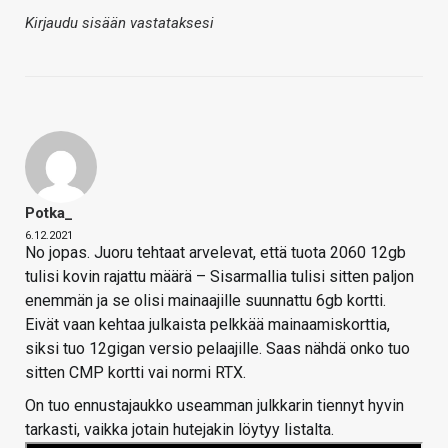
Kirjaudu sisään vastataksesi
Potka_
6.12.2021
No jopas. Juoru tehtaat arvelevat, että tuota 2060 12gb
tulisi kovin rajattu määrä – Sisarmallia tulisi sitten paljon
enemmän ja se olisi mainaajille suunnattu 6gb kortti.
Eivät vaan kehtaa julkaista pelkkää mainaamiskorttia,
siksi tuo 12gigan versio pelaajille. Saas nähdä onko tuo
sitten CMP kortti vai normi RTX.
On tuo ennustajaukko useamman julkkarin tiennyt hyvin
tarkasti, vaikka jotain hutejakin löytyy listalta.