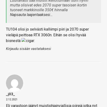
Luultavasti saa muistit kellottumaan suht hyvin
mutta olisivat edes 2070 super tasoisen kortin
tuoneet markkinoille 350€ hinnalla
Napsauta laajentaaksesi…
TU104 olisi jo selvästi kalliimpi piiri ja 2070 super
vieläpä peittoaa RTX 3060n. Eihän se olisi hyvää
bisnestä
Kirjaudu sisään vastataksesi
_j03_
2.12.2021
Eli varastoon jäänyt muistiohjainviallisia piirejä jotka nyt