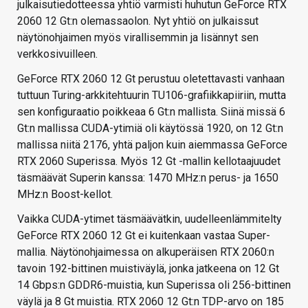
julkaisutiedotteessa yhtiö varmisti huhutun GeForce RTX
2060 12 Gt:n olemassaolon. Nyt yhtiö on julkaissut
näytönohjaimen myös virallisemmin ja lisännyt sen
verkkosivuilleen.
GeForce RTX 2060 12 Gt perustuu oletettavasti vanhaan
tuttuun Turing-arkkitehtuurin TU106-grafiikkapiiriin, mutta
sen konfiguraatio poikkeaa 6 Gt:n mallista. Siinä missä 6
Gt:n mallissa CUDA-ytimiä oli käytössä 1920, on 12 Gt:n
mallissa niitä 2176, yhtä paljon kuin aiemmassa GeForce
RTX 2060 Superissa. Myös 12 Gt -mallin kellotaajuudet
täsmäävät Superin kanssa: 1470 MHz:n perus- ja 1650
MHz:n Boost-kellot.
Vaikka CUDA-ytimet täsmäävätkin, uudelleenlämmitelty
GeForce RTX 2060 12 Gt ei kuitenkaan vastaa Super-
mallia. Näytönohjaimessa on alkuperäisen RTX 2060:n
tavoin 192-bittinen muistiväylä, jonka jatkeena on 12 Gt
14 Gbps:n GDDR6-muistia, kun Superissa oli 256-bittinen
väylä ja 8 Gt muistia. RTX 2060 12 Gt:n TDP-arvo on 185