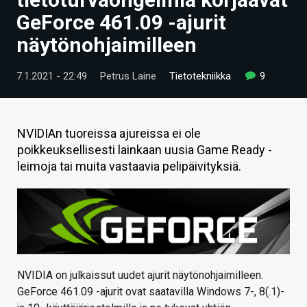
ARTIKKELIT
GeForce 461.09 -ajurit
näytönohjaimilleen
VIDEOT
TECHBBS
7.1.2021 - 22:49
Petrus Laine
Tietotekniikka
9
TIETOA
HINTA.FI
NVIDIAn tuoreissa ajureissa ei ole
poikkeuksellisesti lainkaan uusia Game Ready -
KAUPPA
leimoja tai muita vastaavia pelipäivityksiä.
VAIHDA TEEMA
HAKU
NVIDIA on julkaissut uudet ajurit näytönohjaimilleen.
GeForce 461.09 -ajurit ovat saatavilla Windows 7-, 8(.1)-