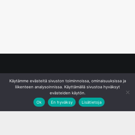
© S&J Media Oy
Käytämme evästeitä sivuston toiminnoissa, ominaisuuksissa ja
liikenteen analysoinnissa. Käyttämällä sivustoa hyväksyt
evästeiden käytön.
Ok
En hyväksy
Lisätietoja
;