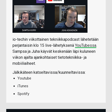
io-techin viikottainen tekniikkapodcast lähetetään
perjantaisin klo 15 live-lähetyksenä
YouTubessa
.
Sampsa ja Juha käyvät keskenään läpi kuluneen
viikon ajalta ajankohtaiset tietotekniikka- ja
mobiiliaiheet.
Jälkikäteen katseltavissa/kuunneltavissa:
Youtube
iTunes
Spotify