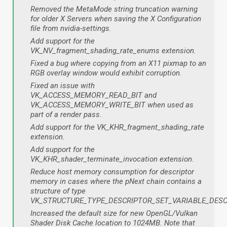
Removed the MetaMode string truncation warning
for older X Servers when saving the X Configuration
file from nvidia-settings.
Add support for the
VK_NV_fragment_shading_rate_enums extension.
Fixed a bug where copying from an X11 pixmap to an
RGB overlay window would exhibit corruption.
Fixed an issue with
VK_ACCESS_MEMORY_READ_BIT and
VK_ACCESS_MEMORY_WRITE_BIT when used as
part of a render pass.
Add support for the VK_KHR_fragment_shading_rate
extension.
Add support for the
VK_KHR_shader_terminate_invocation extension.
Reduce host memory consumption for descriptor
memory in cases where the pNext chain contains a
structure of type
VK_STRUCTURE_TYPE_DESCRIPTOR_SET_VARIABLE_DESC
Increased the default size for new OpenGL/Vulkan
Shader Disk Cache location to 1024MB. Note that