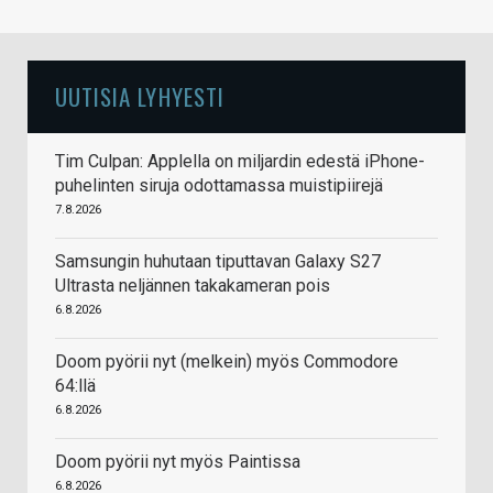
UUTISIA LYHYESTI
Tim Culpan: Applella on miljardin edestä iPhone-
puhelinten siruja odottamassa muistipiirejä
7.8.2026
Samsungin huhutaan tiputtavan Galaxy S27
Ultrasta neljännen takakameran pois
6.8.2026
Doom pyörii nyt (melkein) myös Commodore
64:llä
6.8.2026
Doom pyörii nyt myös Paintissa
6.8.2026