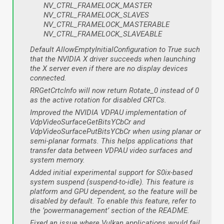
NV_CTRL_FRAMELOCK_MASTER
NV_CTRL_FRAMELOCK_SLAVES
NV_CTRL_FRAMELOCK_MASTERABLE
NV_CTRL_FRAMELOCK_SLAVEABLE
Default AllowEmptyInitialConfiguration to True such
that the NVIDIA X driver succeeds when launching
the X server even if there are no display devices
connected.
RRGetCrtcInfo will now return Rotate_0 instead of 0
as the active rotation for disabled CRTCs.
Improved the NVIDIA VDPAU implementation of
VdpVideoSurfaceGetBitsYCbCr and
VdpVideoSurfacePutBitsYCbCr when using planar or
semi-planar formats. This helps applications that
transfer data between VDPAU video surfaces and
system memory.
Added initial experimental support for S0ix-based
system suspend (suspend-to-idle). This feature is
platform and GPU dependent, so the feature will be
disabled by default. To enable this feature, refer to
the ’powermanagement’ section of the README.
Fixed an issue where Vulkan applications would fail