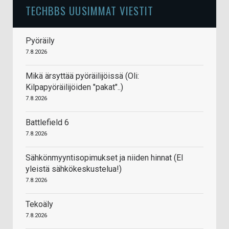
TECHBBS UUSIMMAT VIESTIT
Pyöräily
7.8.2026
Mikä ärsyttää pyöräilijöissä (Oli:
Kilpapyöräilijöiden "pakat"..)
7.8.2026
Battlefield 6
7.8.2026
Sähkönmyyntisopimukset ja niiden hinnat (EI
yleistä sähkökeskustelua!)
7.8.2026
Tekoäly
7.8.2026