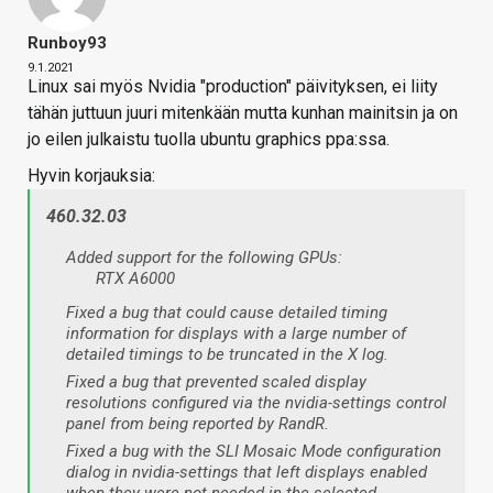
Runboy93
9.1.2021
Linux sai myös Nvidia "production" päivityksen, ei liity
tähän juttuun juuri mitenkään mutta kunhan mainitsin ja on
jo eilen julkaistu tuolla ubuntu graphics ppa:ssa.
Hyvin korjauksia:
460.32.03
Added support for the following GPUs:
RTX A6000
Fixed a bug that could cause detailed timing
information for displays with a large number of
detailed timings to be truncated in the X log.
Fixed a bug that prevented scaled display
resolutions configured via the nvidia-settings control
panel from being reported by RandR.
Fixed a bug with the SLI Mosaic Mode configuration
dialog in nvidia-settings that left displays enabled
when they were not needed in the selected