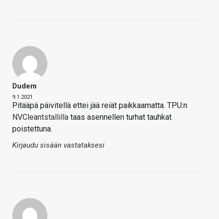
Dudem
9.1.2021
Pitääpä päivitellä ettei jää reiät paikkaamatta. TPU:n
NVCleantstallilla
taas asennellen turhat tauhkat
poistettuna.
Kirjaudu sisään vastataksesi