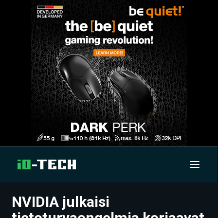
NVIDIA julkaisi
UUTISET
tietoturvaongelmia korjaavat