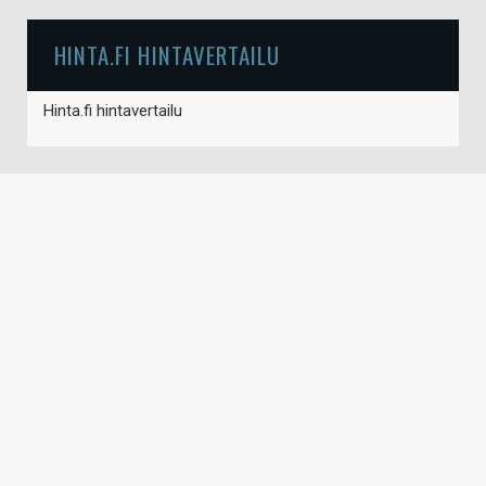
HINTA.FI HINTAVERTAILU
Hinta.fi hintavertailu