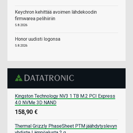
Keychron kehittää avoimen lähdekoodin
firmwarea pelihiiriin
5.8.2026
Honor uudisti logonsa
5.8.2026
Kingston Technology NV3 1 TB M.2 PCI Express
4.0 NVMe 3D NAND
158,90 €
Thermal Grizzly PhaseSheet PTM jäähdytyslevyn
yhdiste Lämpöalusta 2 g