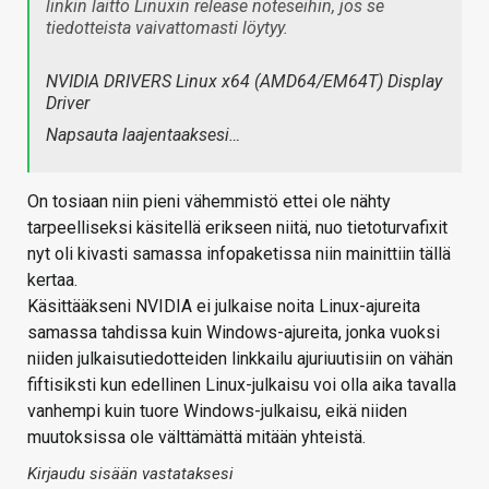
linkin laitto Linuxin release noteseihin, jos se
tiedotteista vaivattomasti löytyy.
NVIDIA DRIVERS Linux x64 (AMD64/EM64T) Display
Driver
Napsauta laajentaaksesi…
On tosiaan niin pieni vähemmistö ettei ole nähty
tarpeelliseksi käsitellä erikseen niitä, nuo tietoturvafixit
nyt oli kivasti samassa infopaketissa niin mainittiin tällä
kertaa.
Käsittääkseni NVIDIA ei julkaise noita Linux-ajureita
samassa tahdissa kuin Windows-ajureita, jonka vuoksi
niiden julkaisutiedotteiden linkkailu ajuriuutisiin on vähän
fiftisiksti kun edellinen Linux-julkaisu voi olla aika tavalla
vanhempi kuin tuore Windows-julkaisu, eikä niiden
muutoksissa ole välttämättä mitään yhteistä.
Kirjaudu sisään vastataksesi