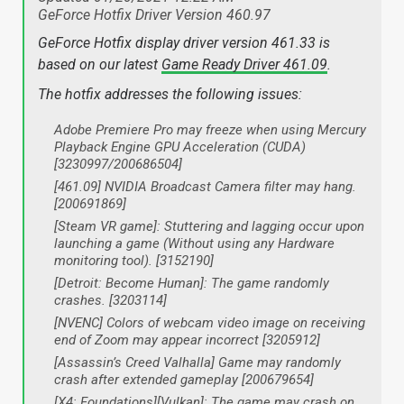
GeForce Hotfix Driver Version 460.97
GeForce Hotfix display driver version 461.33 is
based on our latest
Game Ready Driver 461.09
.
The hotfix addresses the following issues:
Adobe Premiere Pro may freeze when using Mercury
Playback Engine GPU Acceleration (CUDA)
[3230997/200686504]
[461.09] NVIDIA Broadcast Camera filter may hang.
[200691869]
[Steam VR game]: Stuttering and lagging occur upon
launching a game (Without using any Hardware
monitoring tool). [3152190]
[Detroit: Become Human]: The game randomly
crashes. [3203114]
[NVENC] Colors of webcam video image on receiving
end of Zoom may appear incorrect [3205912]
[Assassin’s Creed Valhalla] Game may randomly
crash after extended gameplay [200679654]
[X4: Foundations][Vulkan]: The game may crash on