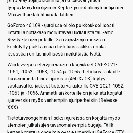
ja 10 -käyttöjärjestelmille ja ne tukevat yhtiön
työpöytänäytönohjaimia Kepler- ja mobiilinäytönohjaimia
Maxwell-arkkitehtuurista lähtien.
GeForce 461.09 -ajureissa ei ole poikkeuksellisesti
listattu ainuttakaan merkittävää uudistusta tai Game
Ready -leimaa peleille. Sen sijasta ajureissa on
keskitytty paikkaamaan tietoturva-aukkoja, mikä
itsessään on luonnollisesti merkittävää työtä.
Windows-puolella ajureissa on korjaukset CVE-2021-
1051, -1052, -1053, -1054 ja -1055 -tietoturva-aukoille.
Tuoreimmista Linux-ajureista (460.32.03) löytyy
vastaavat korjaukset tietoturva-aukoille CVE-2021-1052,
-1053 ja -1056. Ammattilaiskorteille on julkaistu korjatut
ajuriversiot myös vanhempiin ajuriperheisiin (Release
XXX).
Tietoturvaongelmien lisäksi ajureissa on korjattu myös
aiempien julkaisujen tavanomaisempia bugeja. Tällä
kertaa korjattuja ongelmia ovat esimerkiksi GeForce GTX