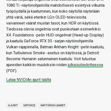
1080 Ti -näytönohjaimilla mahdollisesti esiintyvä vilkunta
työpöydällä ja kaatuminen, kun koko näytöllä näytetään
yhtä väriä, sekä etenkin LG:n OLED-televisioita
vaivanneet väärät mustan tasot, kun HDR on käytössä.
Tiedossa olevia ongelmia ovat puolestaan esimerkiksi
X4: Foundations -pelin HUD-ongelmat (Head-up Display)
ja kaatuilu GeForce RTX 30 -sarjan näytönohjaimilla
Vulkan-rajapinnalla, Batman Arkham Knight -pelin kaatuilu,
kun Turbulence Smoke -asetus on käytössä, ja Detroit:
Become Humanin satunnainen kaatuilu. Voit tutustua
ajureiden kaikkiin muutoksiin niiden
julkaisutiedotteessa
(PDF).
Lataa NVIDIAn ajurit täältä
AJURIT
GEFORCE
NÄYTÖNOHJAIMET