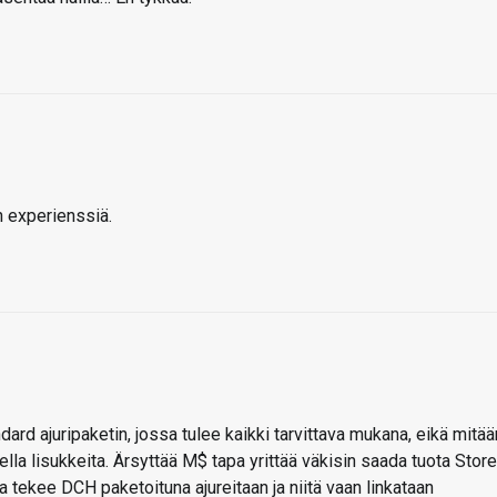
n experienssiä.
ndard ajuripaketin, jossa tulee kaikki tarvittava mukana, eikä mitää
ella lisukkeita. Ärsyttää M$ tapa yrittää väkisin saada tuota Stor
kaa tekee DCH paketoituna ajureitaan ja niitä vaan linkataan