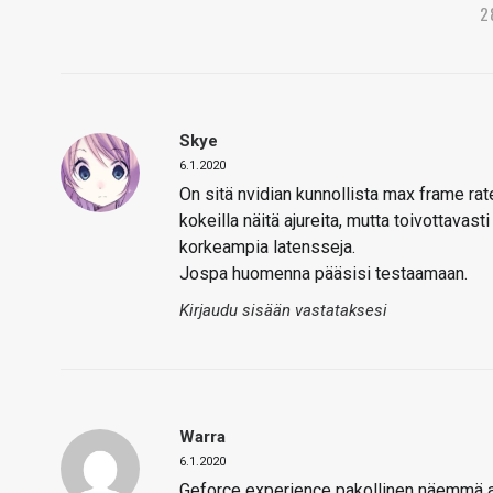
2
Skye
6.1.2020
On sitä nvidian kunnollista max frame rate
kokeilla näitä ajureita, mutta toivottavast
korkeampia latensseja.
Jospa huomenna pääsisi testaamaan.
Kirjaudu sisään vastataksesi
Warra
6.1.2020
Geforce experience pakollinen näemmä as