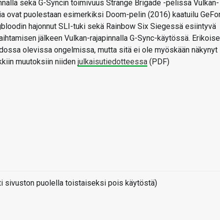
innalla sekä G-Syncin toimivuus Strange Brigade -pelissä Vulkan-
mia ovat puolestaan esimerkiksi Doom-pelin (2016) kaatuilu GeFo
ngbloodin hajonnut SLI-tuki sekä Rainbow Six Siegessä esiintyvä
 vaihtamisen jälkeen Vulkan-rajapinnalla G-Sync-käytössä. Erikoise
tiedossa olevissa ongelmissa, mutta sitä ei ole myöskään näkynyt
ikkiin muutoksiin niiden
julkaisutiedotteessa
(PDF)
sivuston puolella toistaiseksi pois käytöstä)