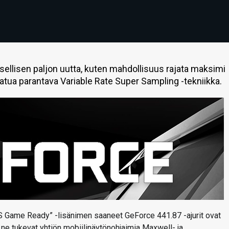
llisen paljon uutta, kuten mahdollisuus rajata maksimi
atua parantava Variable Rate Super Sampling -tekniikka.
CES Game Ready” -lisänimen saaneet GeForce 441.87 -ajurit ovat
ja ne tukevat yhtiön mobiilinäytönohjaimia Maxwell- ja