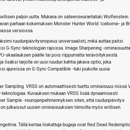
ellisen paljon uutta. Mukana on säteenseurantatuki Wolfenstein:
antavan parhaan kokemuksen Monster Hunter World: Iceborne- ja Br
massa versiossa.
ksimi ruudunpäivitysnopeus universaalisti, mikä auttaa paitsi
i G-Sync-teknologian rajoissa. Image Sharpening -ominaisuutta
GPU-skaalauksen päälle tai pois riippumatta terävöityksestä.
a lisäksi tarjolla on uusi ruudun kahtia jakava optio, joka
äksi ajureissa on G-Sync Compatible -tuki joukolle uusia
er Sampling. VRSS on automaattisesti tuettu ominaisuus niissä 
g -teknologiaa. Kuvauksen mukaan VRSS lisää dynaamisesti
er Sample -reunojenpehmennyksen siten, että ruudunpäivitys
on julkaissut uusien ominaisuuksien tiimoilta myös erillisen
ongelmia. Tällä kertaa liiskattuja bugeja ovat Red Dead Redempti