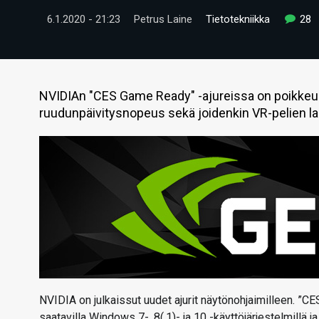
6.1.2020 - 21:23
Petrus Laine
Tietotekniikka
28
NVIDIAn "CES Game Ready" -ajureissa on poikkeuse
ruudunpäivitysnopeus sekä joidenkin VR-pelien la
NVIDIA on julkaissut uudet ajurit näytönohjaimilleen. ”
saatavilla Windows 7-, 8(.1)- ja 10 -käyttöjärjestelmillä 