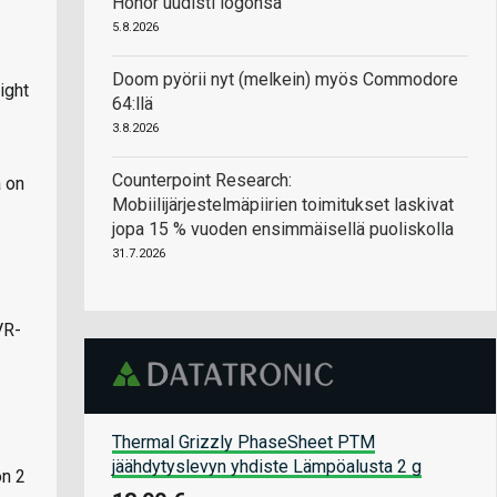
Honor uudisti logonsa
5.8.2026
Doom pyörii nyt (melkein) myös Commodore
ight
64:llä
3.8.2026
Counterpoint Research:
 on
Mobiilijärjestelmäpiirien toimitukset laskivat
jopa 15 % vuoden ensimmäisellä puoliskolla
31.7.2026
VR-
Thermal Grizzly PhaseSheet PTM
jäähdytyslevyn yhdiste Lämpöalusta 2 g
on 2