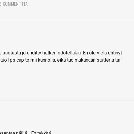
8 KOMMENTTIA
 asetusta jo ehditty hetken odotellakin. En ole vielä ehtinyt
i tuo fps cap toimii kunnolla, eikä tuo mukanaan stutteria tai
entaa näillä… En tykkää.