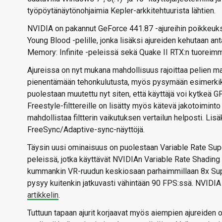
työpöytänäytönohjaimia Kepler-arkkitehtuurista lähtien.
NVIDIA on pakannut GeForce 441.87 -ajureihin poikkeuks
Young Blood -pelille, jonka lisäksi ajureiden kehutaan 
Memory: Infinite -peleissä sekä Quake II RTX:n tuoreim
Ajureissa on nyt mukana mahdollisuus rajoittaa pelien ma
pienentämään tehonkulutusta, myös pysymään esimerkiks
puolestaan muutettu nyt siten, että käyttäjä voi kytkeä 
Freestyle-filttereille on lisätty myös kätevä jakotoiminto j
mahdollistaa filtterin vaikutuksen vertailun helposti. Lis
FreeSync/Adaptive-sync-näyttöjä.
Täysin uusi ominaisuus on puolestaan Variable Rate Sup
peleissä, jotka käyttävät NVIDIAn Variable Rate Shadin
kummankin VR-ruudun keskiosaan parhaimmillaan 8x Sup
pysyy kuitenkin jatkuvasti vähintään 90 FPS:ssä. NVIDIA 
artikkelin
.
Tuttuun tapaan ajurit korjaavat myös aiempien ajureiden 