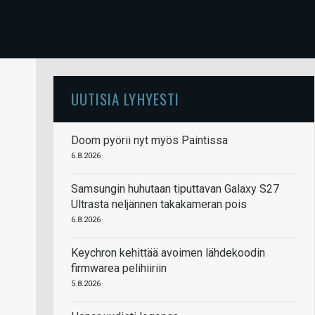
UUTISIA LYHYESTI
Doom pyörii nyt myös Paintissa
6.8.2026
Samsungin huhutaan tiputtavan Galaxy S27
Ultrasta neljännen takakameran pois
6.8.2026
Keychron kehittää avoimen lähdekoodin
firmwarea pelihiiriin
5.8.2026