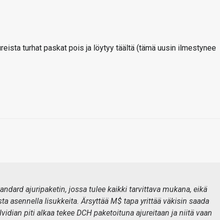
jureista turhat paskat pois ja löytyy täältä (tämä uusin ilmestynee
tandard ajuripaketin, jossa tulee kaikki tarvittava mukana, eikä
sta asennella lisukkeita. Ärsyttää M$ tapa yrittää väkisin saada
 Nvidian piti alkaa tekee DCH paketoituna ajureitaan ja niitä vaan