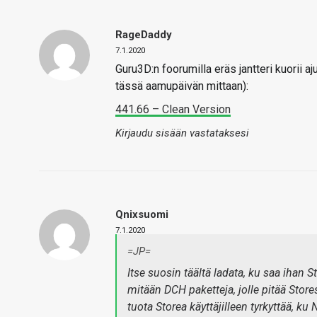
RageDaddy
7.1.2020
Guru3D:n foorumilla eräs jantteri kuorii a
tässä aamupäivän mittaan):
441.66 – Clean Version
Kirjaudu sisään vastataksesi
Qnixsuomi
7.1.2020
=JP=
Itse suosin täältä ladata, ku saa ihan S
mitään DCH paketteja, jolle pitää Store
tuota Storea käyttäjilleen tyrkyttää, ku