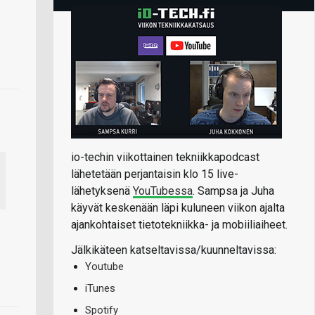
io-techin viikottainen tekniikkapodcast
lähetetään perjantaisin klo 15 live-
lähetyksenä
YouTubessa
. Sampsa ja Juha
käyvät keskenään läpi kuluneen viikon ajalta
ajankohtaiset tietotekniikka- ja mobiiliaiheet.
Jälkikäteen katseltavissa/kuunneltavissa:
Youtube
iTunes
Spotify