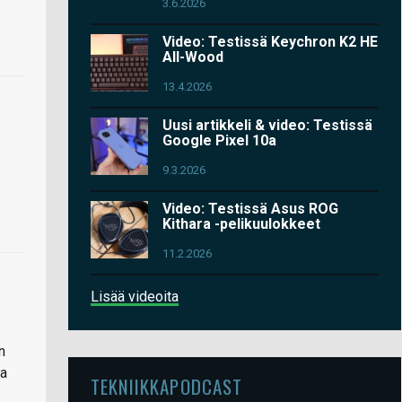
3.6.2026
Video: Testissä Keychron K2 HE
All-Wood
13.4.2026
Uusi artikkeli & video: Testissä
Google Pixel 10a
9.3.2026
Video: Testissä Asus ROG
Kithara -pelikuulokkeet
11.2.2026
Lisää videoita
n
ea
TEKNIIKKAPODCAST