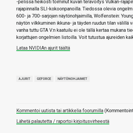
-pelissä heikosti toiminut kuvan terävöitys Vulkan-rajap
rajapinnalla SLI-kokoonpanoilla. Tiedossa olevia ongel
600- ja 700-sarjojen näytönohjaimilla, Wolfenstein: You
näytön vilkkuminen ikkuna- ja täyden ruudun tilan välillä
vanha tuttu GTA V:n kaatuilu ei ole tällä kertaa mukana 
korjattujen ongelmien listoilla. Voit tutustua ajureiden ka
Lataa NVIDIAn ajurit täältä
AJURIT
GEFORCE
NÄYTÖNOHJAIMET
Kommentoi uutista tai artikkelia foorumilla
(Kommentointi 
Lähetä palautetta / raportoi kirjoitusvirheestä