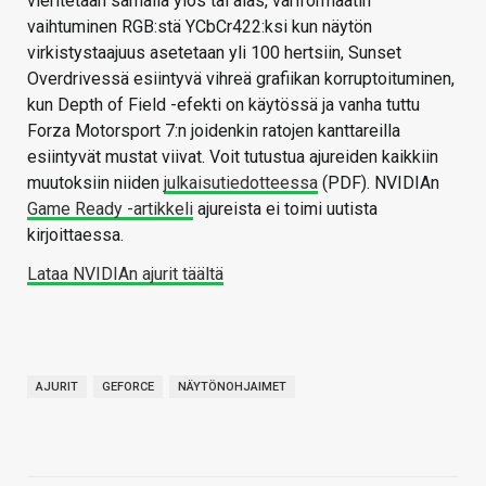
vieritetään samalla ylös tai alas, väriformaatin
vaihtuminen RGB:stä YCbCr422:ksi kun näytön
virkistystaajuus asetetaan yli 100 hertsiin, Sunset
Overdrivessä esiintyvä vihreä grafiikan korruptoituminen,
kun Depth of Field -efekti on käytössä ja vanha tuttu
Forza Motorsport 7:n joidenkin ratojen kanttareilla
esiintyvät mustat viivat. Voit tutustua ajureiden kaikkiin
muutoksiin niiden
julkaisutiedotteessa
(PDF). NVIDIAn
Game Ready -artikkeli
ajureista ei toimi uutista
kirjoittaessa.
Lataa NVIDIAn ajurit täältä
AJURIT
GEFORCE
NÄYTÖNOHJAIMET