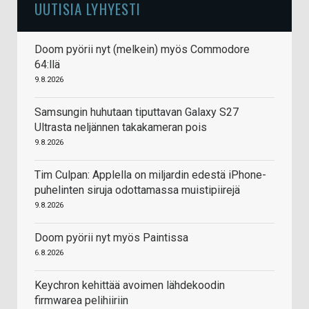
UUTISIA LYHYESTI
Doom pyörii nyt (melkein) myös Commodore
64:llä
9.8.2026
Samsungin huhutaan tiputtavan Galaxy S27
Ultrasta neljännen takakameran pois
9.8.2026
Tim Culpan: Applella on miljardin edestä iPhone-
puhelinten siruja odottamassa muistipiirejä
9.8.2026
Doom pyörii nyt myös Paintissa
6.8.2026
Keychron kehittää avoimen lähdekoodin
firmwarea pelihiiriin