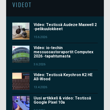
VIDEOT
Video: Testissä Audeze Maxwell 2
-pelikuulokkeet
15.6.2026
Video: io-techin
messuosastoraportit Computex
2026 -tapahtumasta
3.6.2026
Video: Testissä Keychron K2 HE
All-Wood
13.4.2026
Uusi artikkeli & video: Testissä
Google Pixel 10a