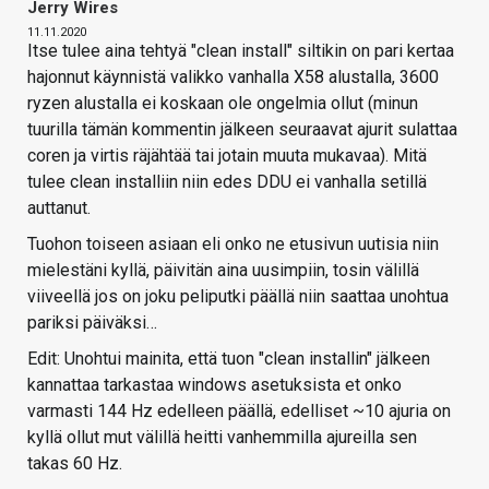
Jerry Wires
11.11.2020
Itse tulee aina tehtyä "clean install" siltikin on pari kertaa
hajonnut käynnistä valikko vanhalla X58 alustalla, 3600
ryzen alustalla ei koskaan ole ongelmia ollut (minun
tuurilla tämän kommentin jälkeen seuraavat ajurit sulattaa
coren ja virtis räjähtää tai jotain muuta mukavaa). Mitä
tulee clean installiin niin edes DDU ei vanhalla setillä
auttanut.
Tuohon toiseen asiaan eli onko ne etusivun uutisia niin
mielestäni kyllä, päivitän aina uusimpiin, tosin välillä
viiveellä jos on joku peliputki päällä niin saattaa unohtua
pariksi päiväksi…
Edit: Unohtui mainita, että tuon "clean installin" jälkeen
kannattaa tarkastaa windows asetuksista et onko
varmasti 144 Hz edelleen päällä, edelliset ~10 ajuria on
kyllä ollut mut välillä heitti vanhemmilla ajureilla sen
takas 60 Hz.