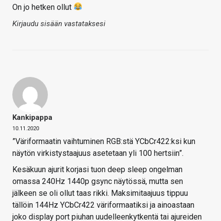
On jo hetken ollut
Kirjaudu sisään vastataksesi
Kankipappa
10.11.2020
”Väriformaatin vaihtuminen RGB:stä YCbCr422:ksi kun
näytön virkistystaajuus asetetaan yli 100 hertsiin”.
Kesäkuun ajurit korjasi tuon deep sleep ongelman
omassa 240Hz 1440p gsync näytössä, mutta sen
jälkeen se oli ollut taas rikki. Maksimitaajuus tippuu
tällöin 144Hz YCbCr422 väriformaatiksi ja ainoastaan
joko display port piuhan uudelleenkytkentä tai ajureiden