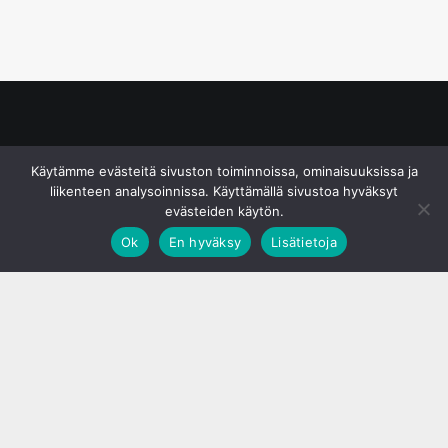
© S&J Media Oy
Käytämme evästeitä sivuston toiminnoissa, ominaisuuksissa ja
liikenteen analysoinnissa. Käyttämällä sivustoa hyväksyt
evästeiden käytön.
Ok
En hyväksy
Lisätietoja
;