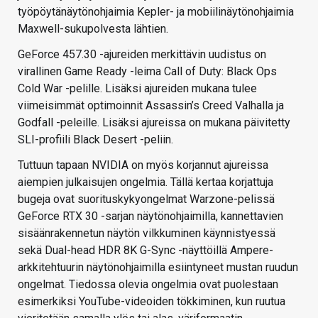
työpöytänäytönohjaimia Kepler- ja mobiilinäytönohjaimia
Maxwell-sukupolvesta lähtien.
GeForce 457.30 -ajureiden merkittävin uudistus on
virallinen Game Ready -leima Call of Duty: Black Ops
Cold War -pelille. Lisäksi ajureiden mukana tulee
viimeisimmät optimoinnit Assassin’s Creed Valhalla ja
Godfall -peleille. Lisäksi ajureissa on mukana päivitetty
SLI-profiili Black Desert -peliin.
Tuttuun tapaan NVIDIA on myös korjannut ajureissa
aiempien julkaisujen ongelmia. Tällä kertaa korjattuja
bugeja ovat suorituskykyongelmat Warzone-pelissä
GeForce RTX 30 -sarjan näytönohjaimilla, kannettavien
sisäänrakennetun näytön vilkkuminen käynnistyessä
sekä Dual-head HDR 8K G-Sync -näyttöillä Ampere-
arkkitehtuurin näytönohjaimilla esiintyneet mustan ruudun
ongelmat. Tiedossa olevia ongelmia ovat puolestaan
esimerkiksi YouTube-videoiden tökkiminen, kun ruutua