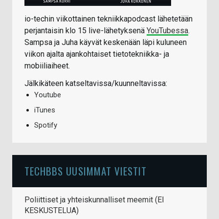
io-techin viikottainen tekniikkapodcast lähetetään
perjantaisin klo 15 live-lähetyksenä
YouTubessa
.
Sampsa ja Juha käyvät keskenään läpi kuluneen
viikon ajalta ajankohtaiset tietotekniikka- ja
mobiiliaiheet.
Jälkikäteen katseltavissa/kuunneltavissa:
Youtube
iTunes
Spotify
TECHBBS UUSIMMAT VIESTIT
Poliittiset ja yhteiskunnalliset meemit (EI
KESKUSTELUA)