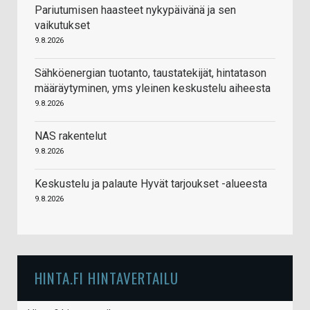
Pariutumisen haasteet nykypäivänä ja sen
vaikutukset
9.8.2026
Sähköenergian tuotanto, taustatekijät, hintatason
määräytyminen, yms yleinen keskustelu aiheesta
9.8.2026
NAS rakentelut
9.8.2026
Keskustelu ja palaute Hyvät tarjoukset -alueesta
9.8.2026
HINTA.FI HINTAVERTAILU