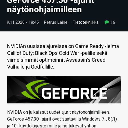
ARTIKKELIT
näytönohjaimilleen
VIDEOT
9.11.2020 - 18:45
Petrus Laine
Tietotekniikka
16
TECHBBS
TIETOA
NVIDIAn uusissa ajureissa on Game Ready -leima
Call of Duty: Black Ops Cold War -pelille sekä
HINTA.FI
viimeisimmät optimoinnit Assassin's Creed
Valhalle ja Godfallille.
KAUPPA
VAIHDA TEEMA
HAKU
NVIDIA on julkaissut uudet ajurit näytönohjaimilleen.
GeForce 457.30 -ajurit ovat saatavilla Windows 7-, 8(.1)-
ja 10 -käyttöjärjestelmille ja ne tukevat yhtiön