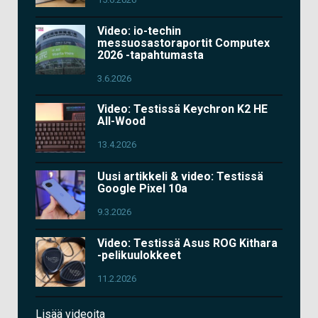
Video: io-techin
messuosastoraportit Computex
2026 -tapahtumasta
3.6.2026
Video: Testissä Keychron K2 HE
All-Wood
13.4.2026
Uusi artikkeli & video: Testissä
Google Pixel 10a
9.3.2026
Video: Testissä Asus ROG Kithara
-pelikuulokkeet
11.2.2026
Lisää videoita