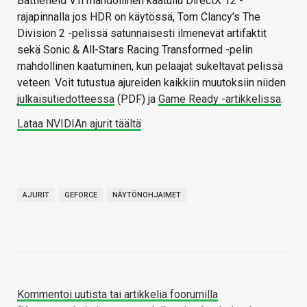
Battlefield V:n mahdollinen kaatuilu DirectX 12 -
rajapinnalla jos HDR on käytössä, Tom Clancy’s The
Division 2 -pelissä satunnaisesti ilmenevät artifaktit
sekä Sonic & All-Stars Racing Transformed -pelin
mahdollinen kaatuminen, kun pelaajat sukeltavat pelissä
veteen. Voit tutustua ajureiden kaikkiin muutoksiin niiden
julkaisutiedotteessa
(PDF) ja
Game Ready -artikkelissa
.
Lataa NVIDIAn ajurit täältä
AJURIT
GEFORCE
NÄYTÖNOHJAIMET
Kommentoi uutista tai artikkelia foorumilla