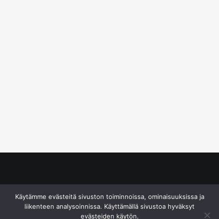
© S&J Media Oy
Käytämme evästeitä sivuston toiminnoissa, ominaisuuksissa ja
liikenteen analysoinnissa. Käyttämällä sivustoa hyväksyt
evästeiden käytön.