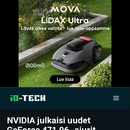
NVIDIA julkaisi uudet
UUTISET
GeForce 471.96 -ajurit