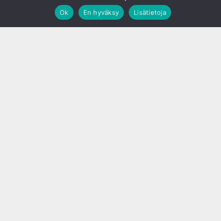
Ok
En hyväksy
Lisätietoja
;