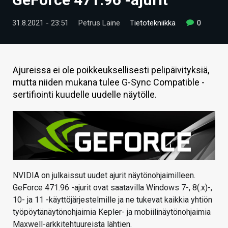
ARTIKKELIT
31.8.2021 - 23:51
Petrus Laine
Tietotekniikka
0
VIDEOT
TECHBBS
Ajureissa ei ole poikkeuksellisesti pelipäivityksiä,
TIETOA
mutta niiden mukana tulee G-Sync Compatible -
sertifiointi kuudelle uudelle näytölle.
HINTA.FI
KAUPPA
VAIHDA TEEMA
NVIDIA on julkaissut uudet ajurit näytönohjaimilleen.
GeForce 471.96 -ajurit ovat saatavilla Windows 7-, 8(.x)-,
HAKU
10- ja 11 -käyttöjärjestelmille ja ne tukevat kaikkia yhtiön
työpöytänäytönohjaimia Kepler- ja mobiilinäytönohjaimia
Maxwell-arkkitehtuureista lähtien.