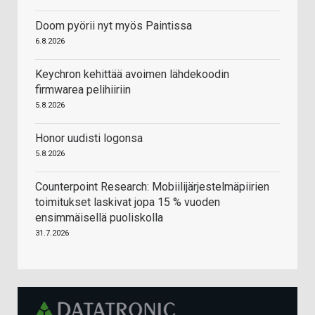
Doom pyörii nyt myös Paintissa
6.8.2026
Keychron kehittää avoimen lähdekoodin
firmwarea pelihiiriin
5.8.2026
Honor uudisti logonsa
5.8.2026
Counterpoint Research: Mobiilijärjestelmäpiirien
toimitukset laskivat jopa 15 % vuoden
ensimmäisellä puoliskolla
31.7.2026