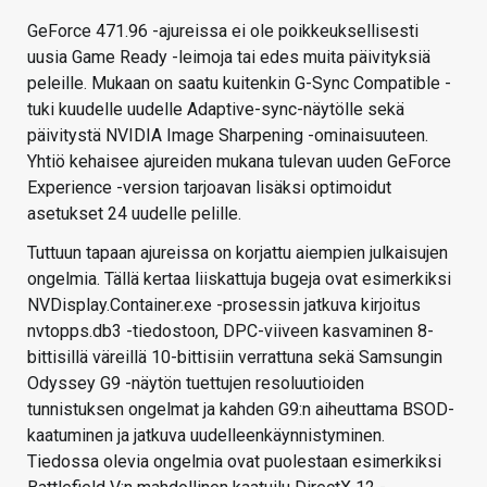
GeForce 471.96 -ajureissa ei ole poikkeuksellisesti
uusia Game Ready -leimoja tai edes muita päivityksiä
peleille. Mukaan on saatu kuitenkin G-Sync Compatible -
tuki kuudelle uudelle Adaptive-sync-näytölle sekä
päivitystä NVIDIA Image Sharpening -ominaisuuteen.
Yhtiö kehaisee ajureiden mukana tulevan uuden GeForce
Experience -version tarjoavan lisäksi optimoidut
asetukset 24 uudelle pelille.
Tuttuun tapaan ajureissa on korjattu aiempien julkaisujen
ongelmia. Tällä kertaa liiskattuja bugeja ovat esimerkiksi
NVDisplay.Container.exe -prosessin jatkuva kirjoitus
nvtopps.db3 -tiedostoon, DPC-viiveen kasvaminen 8-
bittisillä väreillä 10-bittisiin verrattuna sekä Samsungin
Odyssey G9 -näytön tuettujen resoluutioiden
tunnistuksen ongelmat ja kahden G9:n aiheuttama BSOD-
kaatuminen ja jatkuva uudelleenkäynnistyminen.
Tiedossa olevia ongelmia ovat puolestaan esimerkiksi