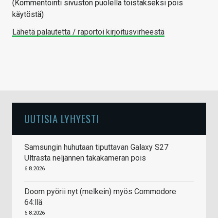
(Kommentointi sivuston puolella toistakseksi pois
käytöstä)
Lähetä palautetta / raportoi kirjoitusvirheestä
UUTISIA LYHYESTI
Samsungin huhutaan tiputtavan Galaxy S27
Ultrasta neljännen takakameran pois
6.8.2026
Doom pyörii nyt (melkein) myös Commodore
64:llä
6.8.2026