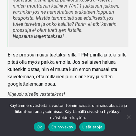
niiden muuttuvan kalliiksi Win11 julkaisun jälkeen,
varsinkin jos ne hamstrataan etukäteen loppuun
kaupoista. Mistäs tämmöisiä saa edullisesti, jos
tulee tarvetta ja onko kalliita? Parin ’ei-atk’ kaverin
prossuja ei ollut tuettujen listalla.
Napsauta laajentaaksesi…
Ei se prossu muutu tuetuksi sillä TPM-piirillä ja toki sille
pitää olla myös paikka emolla. Jos sellaisen haluaa
kuitenkin ostaa, niin ei muuta kuin emon manuaalista
kaivelemaan, että millainen piiri sinne käy ja sitten
googlettelemaan osaa.
Kirjaudu sisään vastataksesi
Käytämme evästeitä sivuston toiminnoissa, ominaisuuksissa ja
liikenteen analysoinnissa. Käyttämällä sivustoa hyväksyt
evästeiden käytön.
Ok
En hyväksy
Lisätietoja