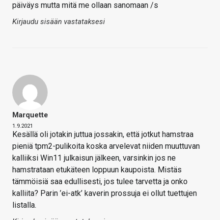
päiväys mutta mitä me ollaan sanomaan /s
Kirjaudu sisään vastataksesi
Marquette
1.9.2021
Kesällä oli jotakin juttua jossakin, että jotkut hamstraa
pieniä tpm2-pulikoita koska arvelevat niiden muuttuvan
kalliiksi Win11 julkaisun jälkeen, varsinkin jos ne
hamstrataan etukäteen loppuun kaupoista. Mistäs
tämmöisiä saa edullisesti, jos tulee tarvetta ja onko
kalliita? Parin ’ei-atk’ kaverin prossuja ei ollut tuettujen
listalla.