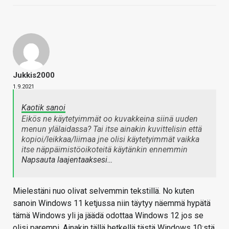
Jukkis2000
1.9.2021
Kaotik sanoi
Eikös ne käytetyimmät oo kuvakkeina siinä uuden
menun ylälaidassa? Tai itse ainakin kuvittelisin että
kopioi/leikkaa/liimaa jne olisi käytetyimmät vaikka
itse näppäimistöoikoteitä käytänkin ennemmin
Napsauta laajentaaksesi…
Mielestäni nuo olivat selvemmin tekstillä. No kuten
sanoin Windows 11 ketjussa niin täytyy näemmä hypätä
tämä Windows yli ja jäädä odottaa Windows 12 jos se
olisi parempi. Ainakin tällä hetkellä tästä Windows 10:stä