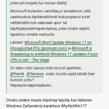
joten piti korjata tuo toinen tilalle)
Microsoft kuitenkin varoittaa jo ennakkoon, että
vaatimuksia täyttämättömät kokoonpanot eivät
välttämättä tule saamaan ajuri- tai
käyttöjärjestelmäpäivityksiä, joten niiden käyttö
tapahtuu omalla vastuulla.
Lähteet:
Microsoft Won’t Update Windows 11 on
Unsupported PCs (gizmodo.com)
ja
Microsoft is
threatening to withhold Windows 11 updates if your
CPU is old – The Verge
En edes viitsi sanoa mitä nyt just ajattelen….
@Kaotik
@Sampsa
oisko tuosta syytä tehdä ihan
kunnon juttu?
Napsauta laajentaaksesi…
Olisiko jotakin muuta ohjelmaa tarjolla, kun tällainen
Windows Defenderiin karahtava WhyNotWin11?