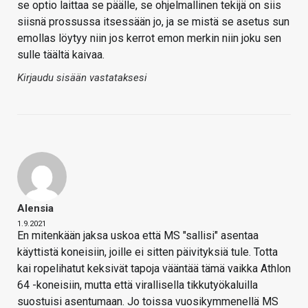
se optio laittaa se päälle, se ohjelmallinen tekijä on siis
siisnä prossussa itsessään jo, ja se mistä se asetus sun
emollas löytyy niin jos kerrot emon merkin niin joku sen
sulle täältä kaivaa.
Kirjaudu sisään vastataksesi
Alensia
1.9.2021
En mitenkään jaksa uskoa että MS "sallisi" asentaa
käyttistä koneisiin, joille ei sitten päivityksiä tule. Totta
kai ropelihatut keksivät tapoja vääntää tämä vaikka Athlon
64 -koneisiin, mutta että virallisella tikkutyökaluilla
suostuisi asentumaan. Jo toissa vuosikymmenellä MS