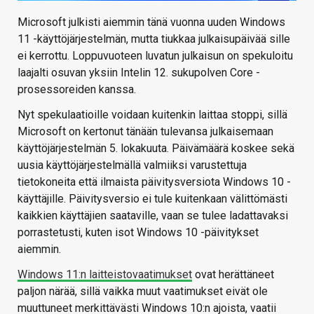
Microsoft julkisti aiemmin tänä vuonna uuden Windows
11 -käyttöjärjestelmän, mutta tiukkaa julkaisupäivää sille
ei kerrottu. Loppuvuoteen luvatun julkaisun on spekuloitu
laajalti osuvan yksiin Intelin 12. sukupolven Core -
prosessoreiden kanssa.
Nyt spekulaatioille voidaan kuitenkin laittaa stoppi, sillä
Microsoft on kertonut tänään tulevansa julkaisemaan
käyttöjärjestelmän 5. lokakuuta. Päivämäärä koskee sekä
uusia käyttöjärjestelmällä valmiiksi varustettuja
tietokoneita että ilmaista päivitysversiota Windows 10 -
käyttäjille. Päivitysversio ei tule kuitenkaan välittömästi
kaikkien käyttäjien saataville, vaan se tulee ladattavaksi
porrastetusti, kuten isot Windows 10 -päivitykset
aiemmin.
Windows 11:n laitteistovaatimukset
ovat herättäneet
paljon närää, sillä vaikka muut vaatimukset eivät ole
muuttuneet merkittävästi Windows 10:n ajoista, vaatii