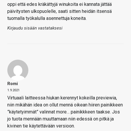
oppi että edes kräkättyjä winukoita ei kannata jättää
päivitysten ulkopuolelle, saati sitten heidän itsensä
tuomalla työkalulla asennettuja koneita.
Kirjaudu sisään vastataksesi
Romi
1.9.2021
Virtuaali laitteessa hiukan kerennyt kokeilla previewia,
niin mikähän idea on ollut mennä oikean hiiren painikkeen
”käytetyimmät” valinnat more… painikkkeen taakse. Jos
jo tuota mennään muuttamaan niin edessä on pitkä ja
kivinen tie käytettävään versioon.