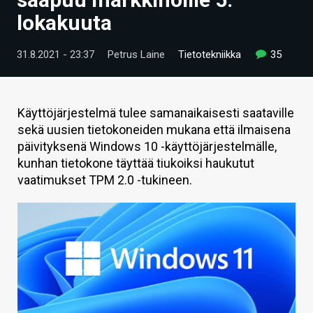
ARTIKKELIT
lokakuuta
VIDEOT
31.8.2021 - 23:37
Petrus Laine
Tietotekniikka
35
TECHBBS
TIETOA
Käyttöjärjestelmä tulee samanaikaisesti saataville
sekä uusien tietokoneiden mukana että ilmaisena
HINTA.FI
päivityksenä Windows 10 -käyttöjärjestelmälle,
kunhan tietokone täyttää tiukoiksi haukutut
KAUPPA
vaatimukset TPM 2.0 -tukineen.
VAIHDA TEEMA
HAKU