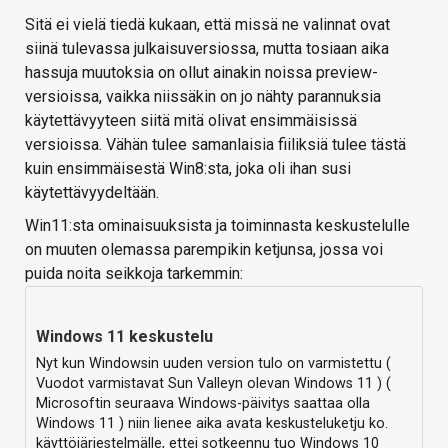
Sitä ei vielä tiedä kukaan, että missä ne valinnat ovat
siinä tulevassa julkaisuversiossa, mutta tosiaan aika
hassuja muutoksia on ollut ainakin noissa preview-
versioissa, vaikka niissäkin on jo nähty parannuksia
käytettävyyteen siitä mitä olivat ensimmäisissä
versioissa. Vähän tulee samanlaisia fiiliksiä tulee tästä
kuin ensimmäisestä Win8:sta, joka oli ihan susi
käytettävyydeltään.
Win11:sta ominaisuuksista ja toiminnasta keskustelulle
on muuten olemassa parempikin ketjunsa, jossa voi
puida noita seikkoja tarkemmin:
Windows 11 keskustelu
Nyt kun Windowsin uuden version tulo on varmistettu (
Vuodot varmistavat Sun Valleyn olevan Windows 11 ) (
Microsoftin seuraava Windows-päivitys saattaa olla
Windows 11 ) niin lienee aika avata keskusteluketju ko.
käyttöjärjestelmälle, ettei sotkeennu tuo Windows 10