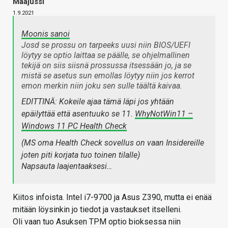
Maajussi
1.9.2021
Moonis sanoi
Josd se prossu on tarpeeks uusi niin BIOS/UEFI
löytyy se optio laittaa se päälle, se ohjelmallinen
tekijä on siis siisnä prossussa itsessään jo, ja se
mistä se asetus sun emollas löytyy niin jos kerrot
emon merkin niin joku sen sulle täältä kaivaa.
EDITTINÄ: Kokeile ajaa tämä läpi jos yhtään
epäilyttää että asentuuko se 11.
WhyNotWin11 –
Windows 11 PC Health Check
(MS oma Health Check sovellus on vaan Insidereille
joten piti korjata tuo toinen tilalle)
Napsauta laajentaaksesi…
Kiitos infoista. Intel i7-9700 ja Asus Z390, mutta ei enää
mitään löysinkin jo tiedot ja vastaukset itselleni.
Oli vaan tuo Asuksen TPM optio bioksessa niin