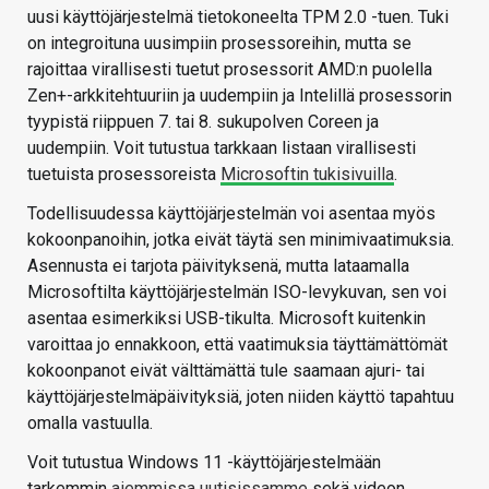
uusi käyttöjärjestelmä tietokoneelta TPM 2.0 -tuen. Tuki
on integroituna uusimpiin prosessoreihin, mutta se
rajoittaa virallisesti tuetut prosessorit AMD:n puolella
Zen+-arkkitehtuuriin ja uudempiin ja Intelillä prosessorin
tyypistä riippuen 7. tai 8. sukupolven Coreen ja
uudempiin. Voit tutustua tarkkaan listaan virallisesti
tuetuista prosessoreista
Microsoftin tukisivuilla
.
Todellisuudessa käyttöjärjestelmän voi asentaa myös
kokoonpanoihin, jotka eivät täytä sen minimivaatimuksia.
Asennusta ei tarjota päivityksenä, mutta lataamalla
Microsoftilta käyttöjärjestelmän ISO-levykuvan, sen voi
asentaa esimerkiksi USB-tikulta. Microsoft kuitenkin
varoittaa jo ennakkoon, että vaatimuksia täyttämättömät
kokoonpanot eivät välttämättä tule saamaan ajuri- tai
käyttöjärjestelmäpäivityksiä, joten niiden käyttö tapahtuu
omalla vastuulla.
Voit tutustua Windows 11 -käyttöjärjestelmään
tarkemmin
aiemmissa uutisissamme
sekä videon