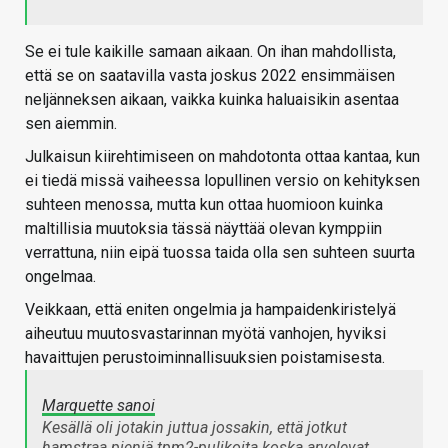
Se ei tule kaikille samaan aikaan. On ihan mahdollista,
että se on saatavilla vasta joskus 2022 ensimmäisen
neljänneksen aikaan, vaikka kuinka haluaisikin asentaa
sen aiemmin.
Julkaisun kiirehtimiseen on mahdotonta ottaa kantaa, kun
ei tiedä missä vaiheessa lopullinen versio on kehityksen
suhteen menossa, mutta kun ottaa huomioon kuinka
maltillisia muutoksia tässä näyttää olevan kymppiin
verrattuna, niin eipä tuossa taida olla sen suhteen suurta
ongelmaa.
Veikkaan, että eniten ongelmia ja hampaidenkiristelyä
aiheutuu muutosvastarinnan myötä vanhojen, hyviksi
havaittujen perustoiminnallisuuksien poistamisesta.
Marquette sanoi
Kesällä oli jotakin juttua jossakin, että jotkut
hamstraa pieniä tpm2-pulikoita koska arvelevat