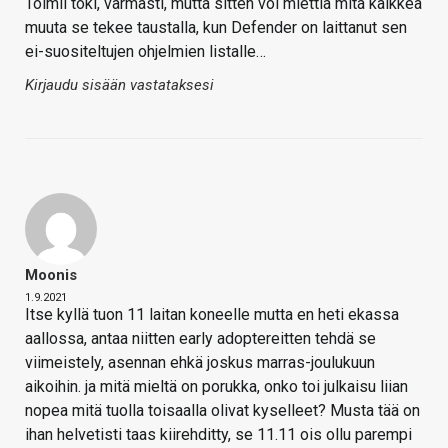
Toimii toki, varmasti, mutta sitten voi miettiä mitä kaikkea
muuta se tekee taustalla, kun Defender on laittanut sen
ei-suositeltujen ohjelmien listalle…
Kirjaudu sisään vastataksesi
Moonis
1.9.2021
Itse kyllä tuon 11 laitan koneelle mutta en heti ekassa
aallossa, antaa niitten early adoptereitten tehdä se
viimeistely, asennan ehkä joskus marras-joulukuun
aikoihin. ja mitä mieltä on porukka, onko toi julkaisu liian
nopea mitä tuolla toisaalla olivat kyselleet? Musta tää on
ihan helvetisti taas kiirehditty, se 11.11 ois ollu parempi