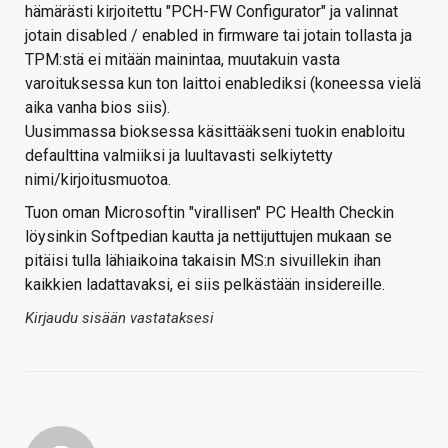
hämärästi kirjoitettu "PCH-FW Configurator" ja valinnat
jotain disabled / enabled in firmware tai jotain tollasta ja
TPM:stä ei mitään mainintaa, muutakuin vasta
varoituksessa kun ton laittoi enablediksi (koneessa vielä
aika vanha bios siis).
Uusimmassa bioksessa käsittääkseni tuokin enabloitu
defaulttina valmiiksi ja luultavasti selkiytetty
nimi/kirjoitusmuotoa.
Tuon oman Microsoftin "virallisen" PC Health Checkin
löysinkin Softpedian kautta ja nettijuttujen mukaan se
pitäisi tulla lähiaikoina takaisin MS:n sivuillekin ihan
kaikkien ladattavaksi, ei siis pelkästään insidereille.
Kirjaudu sisään vastataksesi