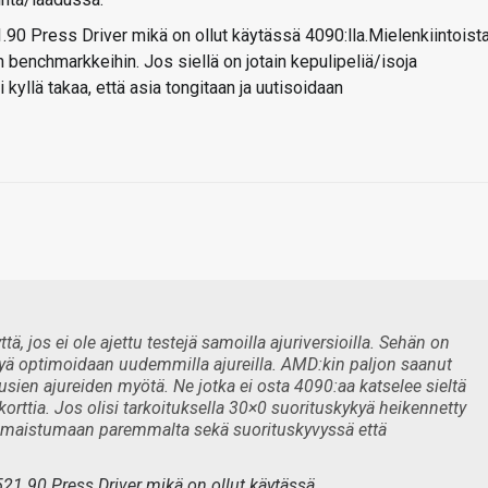
1.90 Press Driver mikä on ollut käytässä 4090:lla.Mielenkiintoist
en benchmarkkeihin. Jos siellä on jotain kepulipeliä/isoja
 kyllä takaa, että asia tongitaan ja uutisoidaan
tä, jos ei ole ajettu testejä samoilla ajuriversioilla. Sehän on
kyä optimoidaan uudemmilla ajureilla. AMD:kin paljon saanut
usien ajureiden myötä. Ne jotka ei osta 4090:aa katselee sieltä
korttia. Jos olisi tarkoituksella 30×0 suorituskykyä heikennetty
tit maistumaan paremmalta sekä suorituskyvyssä että
 521.90 Press Driver mikä on ollut käytässä