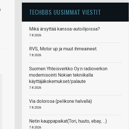
a
TECHBBS UUSIMMAT VIESTIT
Mikä ärsyttää kanssa-autoilijoissa?
7.8.2026
RVS, Motor up ja muut ihmeaineet.
7.8.2026
Suomen Yhteisverkko Oy:n radioverkon
modernisointi Nokian tekniikalla
käyttäjäkokemukset/palaute
7.8.2026
Via dolorosa (pelikone halvalla)
7.8.2026
Netin kauppapaikat(Tori, huuto, ebay, ...)
7.8.2026