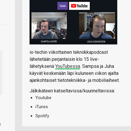
io-techin viikottainen tekniikkapodcast
lähetetään perjantaisin klo 15 live-
lähetyksenä
YouTubessa
. Sampsa ja Juha
käyvät keskenään läpi kuluneen viikon ajalta
ajankohtaiset tietotekniikka- ja mobiiliaiheet.
Jälkikäteen katseltavissa/kuunneltavissa:
Youtube
iTunes
Spotify
n