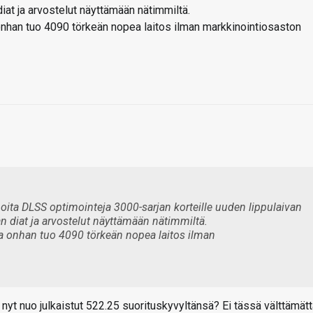
diat ja arvostelut näyttämään nätimmiltä.
a onhan tuo 4090 törkeän nopea laitos ilman markkinointiosaston
noita DLSS optimointeja 3000-sarjan korteille uuden lippulaivan
an diat ja arvostelut näyttämään nätimmiltä.
 ja onhan tuo 4090 törkeän nopea laitos ilman
nyt nuo julkaistut 522.25 suorituskyvyltänsä? Ei tässä välttämät