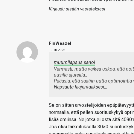
Kirjaudu sisään vastataksesi
FinWeazel
13.10.2022
muumilapsus sanoi
Varmasti, mutta vaikea uskoa, että noit
uusilla ajureilla..
Pääasia, että saatiin uutta optimointia 
Napsauta laajentaaksesi…
Se on sitten arvostelijoiden epäpätevyyttä,
normaalia, että pelien suorituskykyä opt
lisää omiinsa. Ne jotka ei osta sitä 4090:
Jos olisi tarkoituksella 30×0 suorituskyk
paremmalta sekä suorituskyvyssä että hi