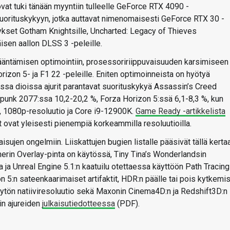
at tuki tänään myyntiin tulleelle GeForce RTX 4090 -
-suorituskykyyn, jotka auttavat nimenomaisesti GeForce RTX 30 -
itykset Gotham Knightsille, Uncharted: Legacy of Thieves
äisen aallon DLSS 3 -peleille.
kääntämisen optimointiin, prosessoririippuvaisuuden karsimiseen 
orizon 5- ja F1 22 -peleille. Eniten optimoinneista on hyötyä
issa dioissa ajurit parantavat suorituskykyä Assassin’s Creed
rpunk 2077:ssa 10,2-20,2 %, Forza Horizon 5:ssä 6,1-8,3 %, kun
ä, 1080p-resoluutio ja Core i9-12900K.
Game Ready -artikkelista
 ovat yleisesti pienempiä korkeammilla resoluutioilla.
sujen ongelmiin. Liiskattujen bugien listalle pääsivät tällä kerta
erin Overlay-pinta on käytössä, Tiny Tina’s Wonderlandsin
a Unreal Engine 5.1:n kaatuilu otettaessa käyttöön Path Tracingi
 5:n sateenkaarimaiset artifaktit, HDR:n päälle tai pois kytkemi
ytön natiiviresoluutio sekä Maxonin Cinema4D:n ja Redshift3D:n
iin ajureiden
julkaisutiedotteessa
(PDF).