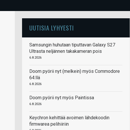
UUTISIA LYHYESTI
Samsungin huhutaan tiputtavan Galaxy S27
Ultrasta neljännen takakameran pois
6.8.2026
Doom pyörii nyt (melkein) myös Commodore
64:llä
6.8.2026
Doom pyörii nyt myös Paintissa
6.8.2026
Keychron kehittää avoimen lähdekoodin
firmwarea pelihiiriin