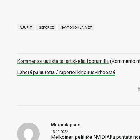
AJURIT
GEFORCE
NÄYTÖNOHJAIMET
Kommentoi uutista tai artikkelia foorumilla
(Kommentointi 
Lähetä palautetta / raportoi kirjoitusvirheestä
Muumilapsus
13.10.2022
Melkoinen peliliike NVIDIAlta pantata no