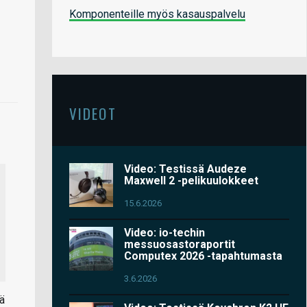
Komponenteille myös kasauspalvelu
VIDEOT
Video: Testissä Audeze
Maxwell 2 -pelikuulokkeet
15.6.2026
Video: io-techin
messuosastoraportit
Computex 2026 -tapahtumasta
3.6.2026
tä