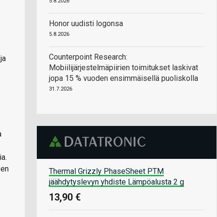
5.8.2026
Honor uudisti logonsa
5.8.2026
Counterpoint Research:
ja
Mobiilijärjestelmäpiirien toimitukset laskivat
jopa 15 % vuoden ensimmäisellä puoliskolla
31.7.2026
a
a.
sen
Thermal Grizzly PhaseSheet PTM
jäähdytyslevyn yhdiste Lämpöalusta 2 g
13,90 €