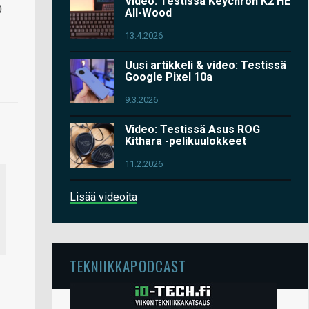
Video: Testissä Keychron K2 HE
0
All-Wood
13.4.2026
Uusi artikkeli & video: Testissä
Google Pixel 10a
9.3.2026
Video: Testissä Asus ROG
Kithara -pelikuulokkeet
11.2.2026
Lisää videoita
TEKNIIKKAPODCAST