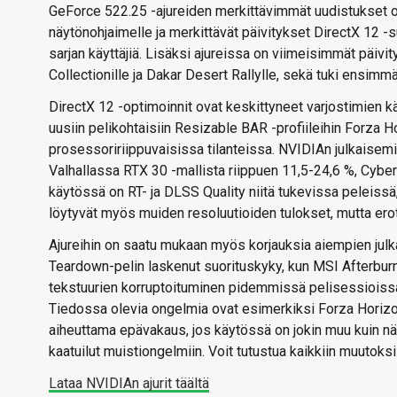
GeForce 522.25 -ajureiden merkittävimmät uudistukset ov
näytönohjaimelle ja merkittävät päivitykset DirectX 12 
sarjan käyttäjiä. Lisäksi ajureissa on viimeisimmät päiv
Collectionille ja Dakar Desert Rallylle, sekä tuki ensimm
DirectX 12 -optimoinnit ovat keskittyneet varjostimien 
uusiin pelikohtaisiin Resizable BAR -profiileihin Forza H
prosessoririippuvaisissa tilanteissa. NVIDIAn julkaisem
Valhallassa RTX 30 -mallista riippuen 11,5-24,6 %, Cybe
käytössä on RT- ja DLSS Quality niitä tukevissa peleiss
löytyvät myös muiden resoluutioiden tulokset, mutta erot
Ajureihin on saatu mukaan myös korjauksia aiempien julkai
Teardown-pelin laskenut suorituskyky, kun MSI Afterburn
tekstuurien korruptoituminen pidemmissä pelisessioissa j
Tiedossa olevia ongelmia ovat esimerkiksi Forza Horizon
aiheuttama epävakaus, jos käytössä on jokin muu kuin nä
kaatuilut muistiongelmiin. Voit tutustua kaikkiin muutoks
Lataa NVIDIAn ajurit täältä