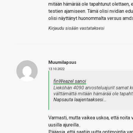
mitään hämärää ole tapahtunut olettaen, e
testien ajamiseen. Tämä olisi nvidian ed
olisi näyttänyt huonommalta versus amd:n
Kirjaudu sisään vastataksesi
Muumilapsus
13.10.2022
finWeazel sanoi
Lieköhän 4090 arvosteluajurit samat ku
välttämättä mitään hämärää ole tapah
Napsauta laajentaaksesi…
Varmasti, mutta vaikea uskoa, että noita v
uusilla ajureilla..
Pääasia, että saatiin uutta optimointia van