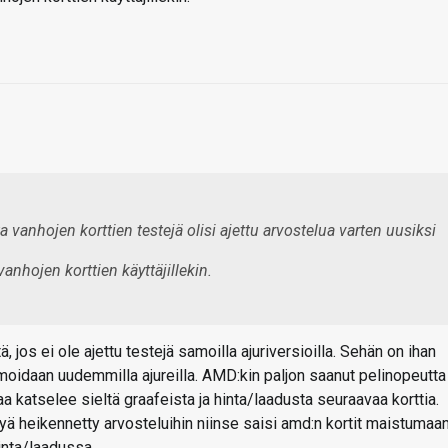
a vanhojen korttien testejä olisi ajettu arvostelua varten uusiksi
vanhojen korttien käyttäjillekin.
 jos ei ole ajettu testejä samoilla ajuriversioilla. Sehän on ihan
imoidaan uudemmilla ajureilla. AMD:kin paljon saanut pelinopeutta
aa katselee sieltä graafeista ja hinta/laadusta seuraavaa korttia.
yä heikennetty arvosteluihin niinse saisi amd:n kortit maistumaa
nta/laadussa.