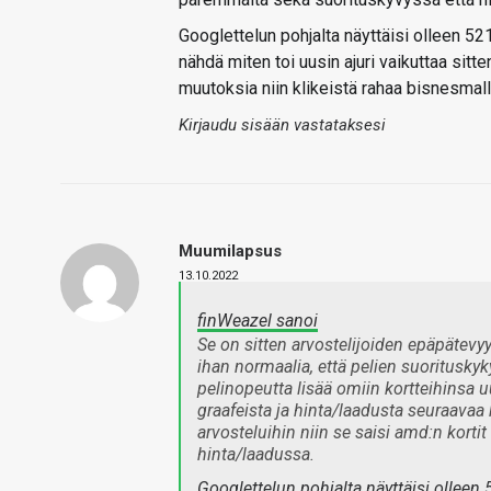
Googlettelun pohjalta näyttäisi olleen 52
nähdä miten toi uusin ajuri vaikuttaa sitt
muutoksia niin klikeistä rahaa bisnesmalli
Kirjaudu sisään vastataksesi
Muumilapsus
13.10.2022
finWeazel sanoi
Se on sitten arvostelijoiden epäpätevyyt
ihan normaalia, että pelien suoritusky
pelinopeutta lisää omiin kortteihinsa u
graafeista ja hinta/laadusta seuraavaa 
arvosteluihin niin se saisi amd:n kor
hinta/laadussa.
Googlettelun pohjalta näyttäisi olleen