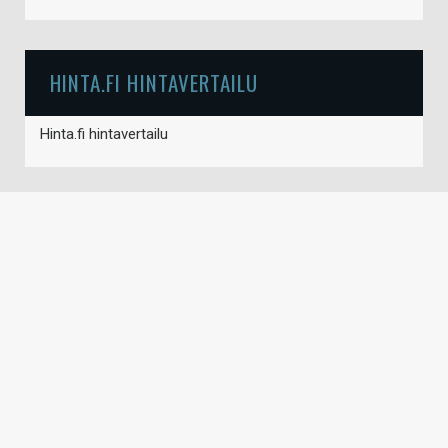
HINTA.FI HINTAVERTAILU
Hinta.fi hintavertailu