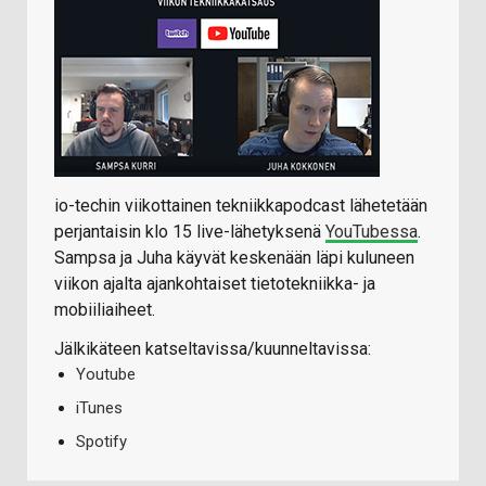
io-techin viikottainen tekniikkapodcast lähetetään
perjantaisin klo 15 live-lähetyksenä
YouTubessa
.
Sampsa ja Juha käyvät keskenään läpi kuluneen
viikon ajalta ajankohtaiset tietotekniikka- ja
mobiiliaiheet.
Jälkikäteen katseltavissa/kuunneltavissa:
Youtube
iTunes
Spotify