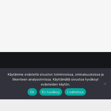
© S&J Media Oy
Käytämme evästeitä sivuston toiminnoissa, ominaisuuksissa ja
liikenteen analysoinnissa. Käyttämällä sivustoa hyväksyt
evästeiden käytön.
Ok
En hyväksy
Lisätietoja
;