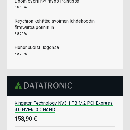
Doom pyörii nyt myös Paintissa
6.8.2026
Keychron kehittää avoimen lähdekoodin
firmwarea pelihiiriin
5.8.2026
Honor uudisti logonsa
5.8.2026
Kingston Technology NV3 1 TB M.2 PCI Express
4.0 NVMe 3D NAND
158,90 €