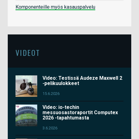
Komponenteille myös kasauspalvelu
VIDEOT
Video: Testissä Audeze Maxwell 2
-pelikuulokkeet
15.6.2026
Video: io-techin
messuosastoraportit Computex
2026 -tapahtumasta
3.6.2026