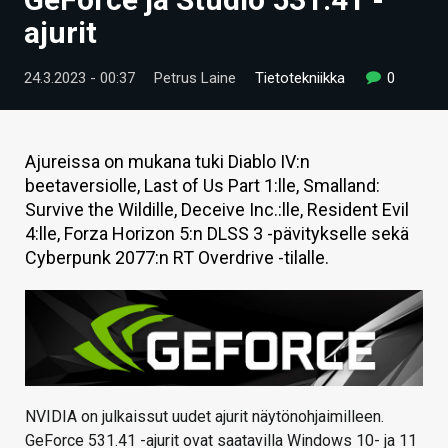
ARTIKKELIT
ajurit
VIDEOT
24.3.2023 - 00:37
Petrus Laine
Tietotekniikka
0
TECHBBS
TIETOA
Ajureissa on mukana tuki Diablo IV:n
beetaversiolle, Last of Us Part 1:lle, Smalland:
HINTA.FI
Survive the Wildille, Deceive Inc.:lle, Resident Evil
4:lle, Forza Horizon 5:n DLSS 3 -pävitykselle sekä
KAUPPA
Cyberpunk 2077:n RT Overdrive -tilalle.
VAIHDA TEEMA
HAKU
NVIDIA on julkaissut uudet ajurit näytönohjaimilleen.
GeForce 531.41 -ajurit ovat saatavilla Windows 10- ja 11