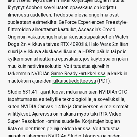
aktiivisena. Myös aiemminkin korjattujen bugien listalta
löytynyt Adoben sovellusten epävakaus on korjattu
ilmeisesti uudelleen. Tiedossa olevia ongelmia ovat
puolestaan esimerkiksi GeForce Experiencen Freestyle-
filttereiden aiheuttamat kaatuilut, Assassin’s Creed
Originsin vakausongelmat ja ikuisuustapaukset eli Watch
Dogs 2:n vilkkuva taivas RTX 4090:llä, Halo Wars 2:n liian
suuri ja vilkkuva aluskasvillisuus ja HDR:n päälle tai pois
kytkemisen aiheuttama epävakaus, jos käytössä on jokin
muu kuin natiiviresoluutio. Voit tutustua ajureihin
tarkemmin NVIDIAn
Game Ready -artikkelissa
ja kaikkiin
muutoksiin ajureiden
julkaisutiedotteessa
(PDF).
Studio 531.41 -ajurit tuovat mukanaan tuen NVIDIAn GTC-
tapahtumassa esitellyille teknologioille ja sovelluksille,
kuten NVIDIA Canvas 1.4:lle ja Omniversen viimeisimmät
villittykset. Ajureissa on mukana myös tuki RTX Video
Super Resolution -ominaisuudelle. Korjattujen bugien
lista on identtinen peliajureiden kanssa. Voit tutustua
ajureihin lähemmin NVIDIAn
Studio-blogissa
ja niiden