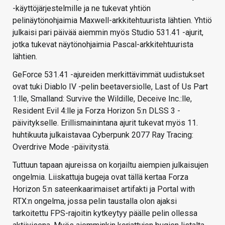
-käyttöjärjestelmille ja ne tukevat yhtiön
pelinäytönohjaimia Maxwell-arkkitehtuurista lähtien. Yhtiö
julkaisi pari päivää aiemmin myös Studio 531.41 -ajurit,
jotka tukevat näytönohjaimia Pascal-arkkitehtuurista
lähtien.
GeForce 531.41 -ajureiden merkittävimmät uudistukset
ovat tuki Diablo IV -pelin beetaversiolle, Last of Us Part
1:lle, Smalland: Survive the Wildille, Deceive Inc.:lle,
Resident Evil 4:lle ja Forza Horizon 5:n DLSS 3 -
päivitykselle. Erillismainintana ajurit tukevat myös 11.
huhtikuuta julkaistavaa Cyberpunk 2077 Ray Tracing:
Overdrive Mode -päivitystä.
Tuttuun tapaan ajureissa on korjailtu aiempien julkaisujen
ongelmia. Liiskattuja bugeja ovat tällä kertaa Forza
Horizon 5:n sateenkaarimaiset artifakti ja Portal with
RTX:n ongelma, jossa pelin taustalla olon ajaksi
tarkoitettu FPS-rajoitin kytkeytyy päälle pelin ollessa