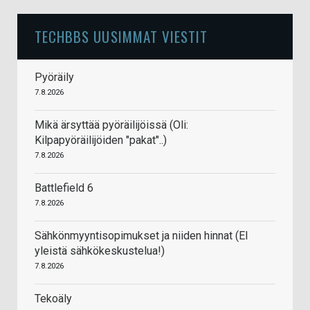
TECHBBS UUSIMMAT VIESTIT
Pyöräily
7.8.2026
Mikä ärsyttää pyöräilijöissä (Oli:
Kilpapyöräilijöiden "pakat"..)
7.8.2026
Battlefield 6
7.8.2026
Sähkönmyyntisopimukset ja niiden hinnat (EI
yleistä sähkökeskustelua!)
7.8.2026
Tekoäly