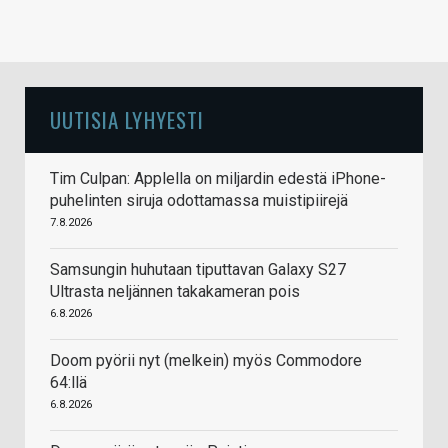
UUTISIA LYHYESTI
Tim Culpan: Applella on miljardin edestä iPhone-
puhelinten siruja odottamassa muistipiirejä
7.8.2026
Samsungin huhutaan tiputtavan Galaxy S27
Ultrasta neljännen takakameran pois
6.8.2026
Doom pyörii nyt (melkein) myös Commodore
64:llä
6.8.2026