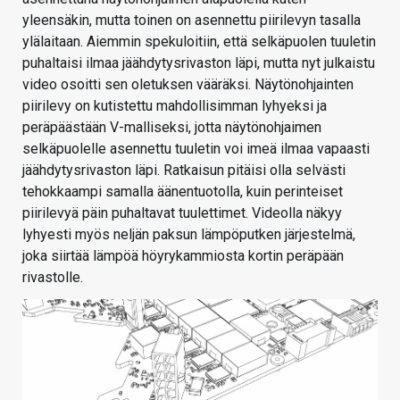
yleensäkin, mutta toinen on asennettu piirilevyn tasalla
ylälaitaan. Aiemmin spekuloitiin, että selkäpuolen tuuletin
puhaltaisi ilmaa jäähdytysrivaston läpi, mutta nyt julkaistu
video osoitti sen oletuksen vääräksi. Näytönohjainten
piirilevy on kutistettu mahdollisimman lyhyeksi ja
peräpäästään V-malliseksi, jotta näytönohjaimen
selkäpuolelle asennettu tuuletin voi imeä ilmaa vapaasti
jäähdytysrivaston läpi. Ratkaisun pitäisi olla selvästi
tehokkaampi samalla äänentuotolla, kuin perinteiset
piirilevyä päin puhaltavat tuulettimet. Videolla näkyy
lyhyesti myös neljän paksun lämpöputken järjestelmä,
joka siirtää lämpöä höyrykammiosta kortin peräpään
rivastolle.