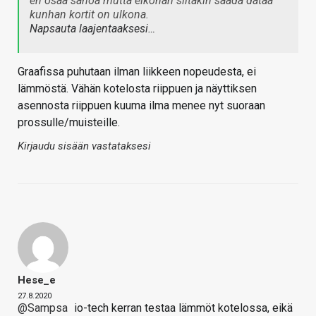
en osaa sanoa mutta eiköhän siitäkin saada dataa
kunhan kortit on ulkona.
Napsauta laajentaaksesi…
Graafissa puhutaan ilman liikkeen nopeudesta, ei
lämmöstä. Vähän kotelosta riippuen ja näyttiksen
asennosta riippuen kuuma ilma menee nyt suoraan
prossulle/muisteille.
Kirjaudu sisään vastataksesi
Hese_e
27.8.2020
@Sampsa
io-tech kerran testaa lämmöt kotelossa, eikä