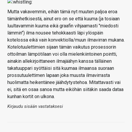
Mutta vakavemmin, eihän tämä nyt muuten paljoa eroa
tämänhetkisestä, ainut ero on se että kuuma (ja tosiaan
luultavammin kuuma eikä graafin vihjaamasti "miedosti
lämmin") ilma nousee tehokkaasti läpi ylöspäin
kotelossa eikä vain konvektiolla/muun ilmavirran mukana.
Kotelotuulettimien sijaan tämän vaikutus prosessorin
ottoilman lämpötilaan voi olla mielenkiintoinen pointti,
ainakin allekirjoittaneen ilmajäähyn kanssa tälläinen
takatuuppari syöttäisi sitä kuumaa ilmaansa suoraan
prossutuulettimen lapaan joka muusta ilmavirrasta
huolimatta heikentänee jäähdytystehoa. Mitattavasti vai
ei, sitä en osaa sanoa mutta eiköhän siitäkin saada dataa
kunhan kortit on ulkona.
Kirjaudu sisään vastataksesi