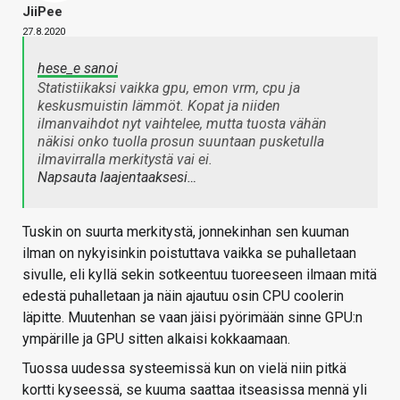
JiiPee
27.8.2020
hese_e sanoi
Statistiikaksi vaikka gpu, emon vrm, cpu ja
keskusmuistin lämmöt. Kopat ja niiden
ilmanvaihdot nyt vaihtelee, mutta tuosta vähän
näkisi onko tuolla prosun suuntaan pusketulla
ilmavirralla merkitystä vai ei.
Napsauta laajentaaksesi…
Tuskin on suurta merkitystä, jonnekinhan sen kuuman
ilman on nykyisinkin poistuttava vaikka se puhalletaan
sivulle, eli kyllä sekin sotkeentuu tuoreeseen ilmaan mitä
edestä puhalletaan ja näin ajautuu osin CPU coolerin
läpitte. Muutenhan se vaan jäisi pyörimään sinne GPU:n
ympärille ja GPU sitten alkaisi kokkaamaan.
Tuossa uudessa systeemissä kun on vielä niin pitkä
kortti kyseessä, se kuuma saattaa itseasissa mennä yli