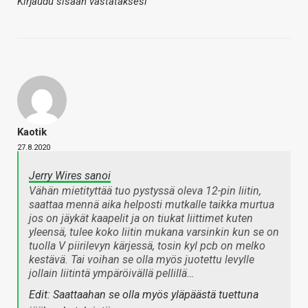
Kirjaudu sisään vastataksesi
Kaotik
27.8.2020
Jerry Wires sanoi
Vähän mietityttää tuo pystyssä oleva 12-pin liitin,
saattaa mennä aika helposti mutkalle taikka murtua
jos on jäykät kaapelit ja on tiukat liittimet kuten
yleensä, tulee koko liitin mukana varsinkin kun se on
tuolla V piirilevyn kärjessä, tosin kyl pcb on melko
kestävä. Tai voihan se olla myös juotettu levylle
jollain liitintä ympäröivällä pellillä…
Edit: Saattaahan se olla myös yläpäästä tuettuna