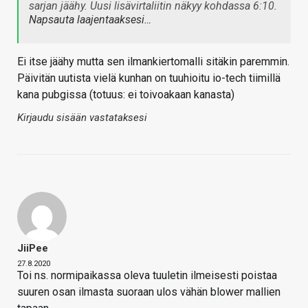
sarjan jäähy. Uusi lisävirtaliitin näkyy kohdassa 6:10.
Napsauta laajentaaksesi…
Ei itse jäähy mutta sen ilmankiertomalli sitäkin paremmin.
Päivitän uutista vielä kunhan on tuuhioitu io-tech tiimillä
kana pubgissa (totuus: ei toivoakaan kanasta)
Kirjaudu sisään vastataksesi
JiiPee
27.8.2020
Toi ns. normipaikassa oleva tuuletin ilmeisesti poistaa
suuren osan ilmasta suoraan ulos vähän blower mallien