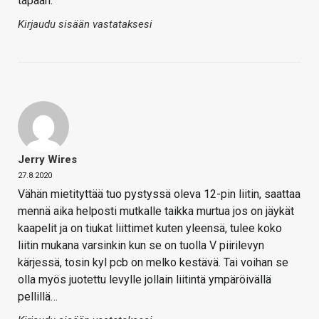
tapaan.
Kirjaudu sisään vastataksesi
Jerry Wires
27.8.2020
Vähän mietityttää tuo pystyssä oleva 12-pin liitin, saattaa
mennä aika helposti mutkalle taikka murtua jos on jäykät
kaapelit ja on tiukat liittimet kuten yleensä, tulee koko
liitin mukana varsinkin kun se on tuolla V piirilevyn
kärjessä, tosin kyl pcb on melko kestävä. Tai voihan se
olla myös juotettu levylle jollain liitintä ympäröivällä
pellillä…