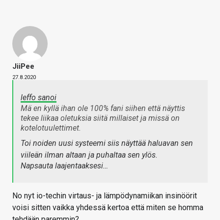
JiiPee
27.8.2020
leffo sanoi
Mä en kyllä ihan ole 100% fani siihen että näyttis
tekee liikaa oletuksia siitä millaiset ja missä on
kotelotuulettimet.
Toi noiden uusi systeemi siis näyttää haluavan sen
viileän ilman altaan ja puhaltaa sen ylös.
Napsauta laajentaaksesi…
No nyt io-techin virtaus- ja lämpödynamiikan insinöörit
voisi sitten vaikka yhdessä kertoa että miten se homma
tehdään paremmin?