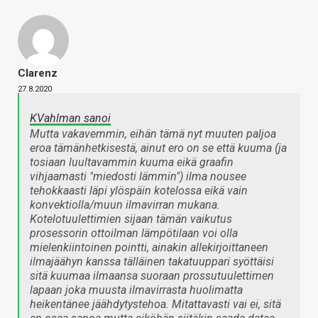
Clarenz
27.8.2020
KVahlman sanoi
Mutta vakavemmin, eihän tämä nyt muuten paljoa
eroa tämänhetkisestä, ainut ero on se että kuuma (ja
tosiaan luultavammin kuuma eikä graafin
vihjaamasti "miedosti lämmin") ilma nousee
tehokkaasti läpi ylöspäin kotelossa eikä vain
konvektiolla/muun ilmavirran mukana.
Kotelotuulettimien sijaan tämän vaikutus
prosessorin ottoilman lämpötilaan voi olla
mielenkiintoinen pointti, ainakin allekirjoittaneen
ilmajäähyn kanssa tälläinen takatuuppari syöttäisi
sitä kuumaa ilmaansa suoraan prossutuulettimen
lapaan joka muusta ilmavirrasta huolimatta
heikentänee jäähdytystehoa. Mitattavasti vai ei, sitä