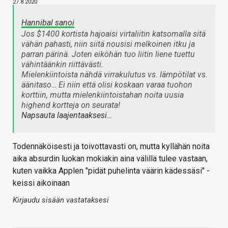
27.8.2020
Hannibal sanoi
Jos $1400 kortista hajoaisi virtaliitin katsomalla sitä
vähän pahasti, niin siitä nousisi melkoinen itku ja
parran pärinä. Joten eiköhän tuo liitin liene tuettu
vähintäänkin riittävästi.
Mielenkiintoista nähdä virrakulutus vs. lämpötilat vs.
äänitaso… Ei niin että olisi koskaan varaa tuohon
korttiin, mutta mielenkiintoistahan noita uusia
highend kortteja on seurata!
Napsauta laajentaaksesi…
Todennäköisesti ja toivottavasti on, mutta kyllähän noita
aika absurdin luokan mokiakin aina välillä tulee vastaan,
kuten vaikka Applen "pidät puhelinta väärin kädessäsi" -
keissi aikoinaan
Kirjaudu sisään vastataksesi