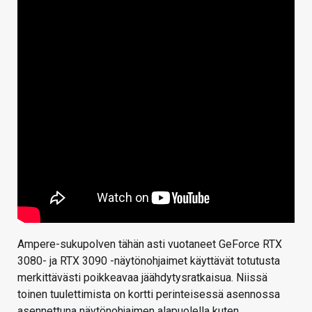
Ampere-sukupolven tähän asti vuotaneet GeForce RTX
3080- ja RTX 3090 -näytönohjaimet käyttävät totutusta
merkittävästi poikkeavaa jäähdytysratkaisua. Niissä
toinen tuulettimista on kortti perinteisessä asennossa
asennettuna näytönohjaimen alapuolella kuten