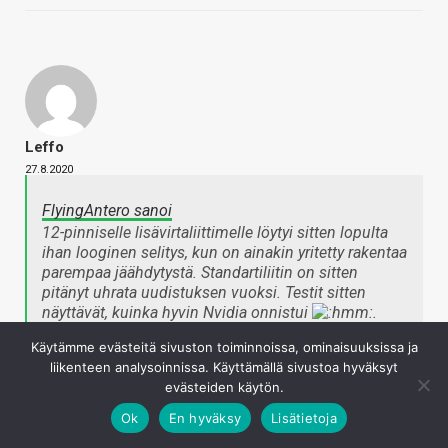
Leffo
27.8.2020
FlyingAntero sanoi
12-pinniselle lisävirtaliittimelle löytyi sitten lopulta
ihan looginen selitys, kun on ainakin yritetty rakentaa
parempaa jäähdytystä. Standartiliitin on sitten
pitänyt uhrata uudistuksen vuoksi. Testit sitten
näyttävät, kuinka hyvin Nvidia onnistui
.
Napsauta laajentaaksesi…
Käytämme evästeitä sivuston toiminnoissa, ominaisuuksissa ja
liikenteen analysoinnissa. Käyttämällä sivustoa hyväksyt
evästeiden käytön.
Just meinasin vähän samaa. Noissa aikaisemmissahan
huhuissa oli myös juteltu että huippumalli vaatisi 3×8
Ok
En hyväksy
Lisätietoja
pinnistä lisävirtaa.