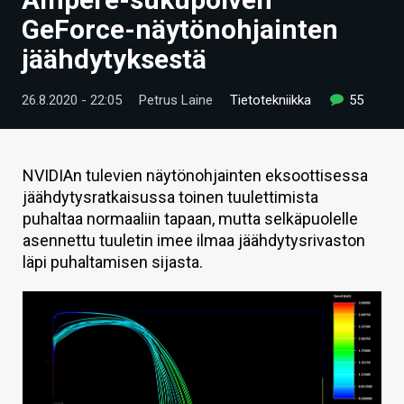
ARTIKKELIT
GeForce-näytönohjainten
jäähdytyksestä
VIDEOT
TECHBBS
26.8.2020 - 22:05
Petrus Laine
Tietotekniikka
55
TIETOA
HINTA.FI
NVIDIAn tulevien näytönohjainten eksoottisessa
jäähdytysratkaisussa toinen tuulettimista
KAUPPA
puhaltaa normaaliin tapaan, mutta selkäpuolelle
asennettu tuuletin imee ilmaa jäähdytysrivaston
VAIHDA TEEMA
läpi puhaltamisen sijasta.
HAKU