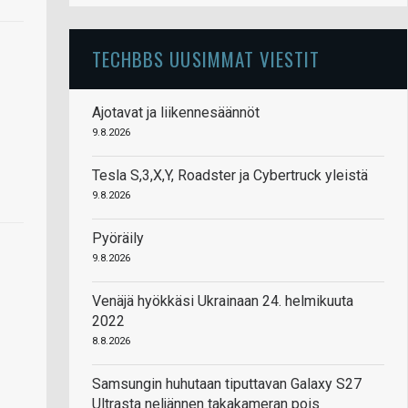
TECHBBS UUSIMMAT VIESTIT
Ajotavat ja liikennesäännöt
9.8.2026
Tesla S,3,X,Y, Roadster ja Cybertruck yleistä
9.8.2026
Pyöräily
9.8.2026
Venäjä hyökkäsi Ukrainaan 24. helmikuuta
2022
8.8.2026
Samsungin huhutaan tiputtavan Galaxy S27
Ultrasta neljännen takakameran pois