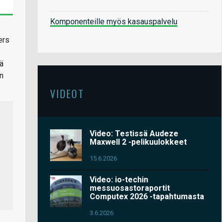
Komponenteille myös kasauspalvelu
ers
tä
on
VIDEOT
Video: Testissä Audeze
Maxwell 2 -pelikuulokkeet
15.6.2026
Video: io-techin
messuosastoraportit
Computex 2026 -tapahtumasta
3.6.2026