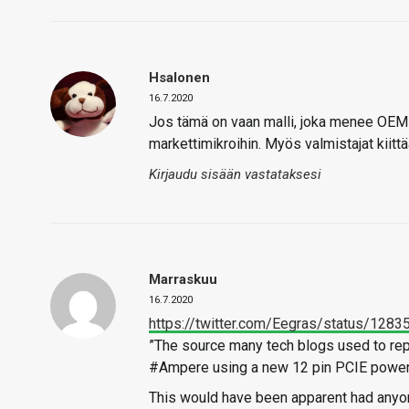
Hsalonen
16.7.2020
Jos tämä on vaan malli, joka menee OEM-
markettimikroihin. Myös valmistajat kiitt
Kirjaudu sisään vastataksesi
Marraskuu
16.7.2020
https://twitter.com/Eegras/status/12
”The source many tech blogs used to rep
#Ampere using a new 12 pin PCIE power 
This would have been apparent had anyone 