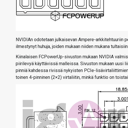
NVIDIAn odotetaan julkaisevan Ampere-arkkitehtuuriin pe
ilmestynyt huhuja, joiden mukaan niiden mukana tultaisiin
Kiinalaisen FCPowerUp-sivuston mukaan NVIDIA valmistele
piirilevyä käyttävissä malleissa. Sivuston mukaan uusi liit
pinniä kahdessa rivissä nykyisten PCIe-lisävirtaliittimien 
toinen 4-pinninen (2×2) virtaliitin, minkä funktio on toist