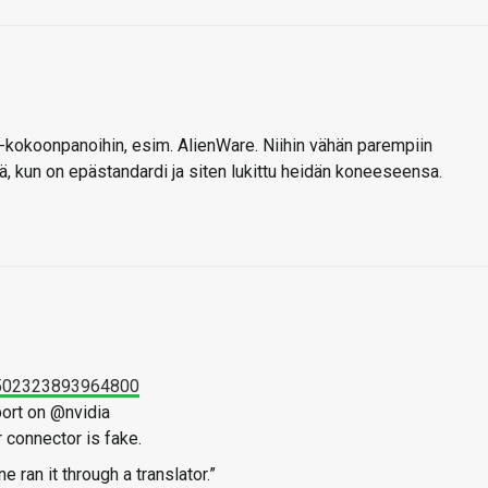
kokoonpanoihin, esim. AlienWare. Niihin vähän parempiin
ää, kun on epästandardi ja siten lukittu heidän koneeseensa.
83502323893964800
ort on @nvidia
connector is fake.
ran it through a translator.”