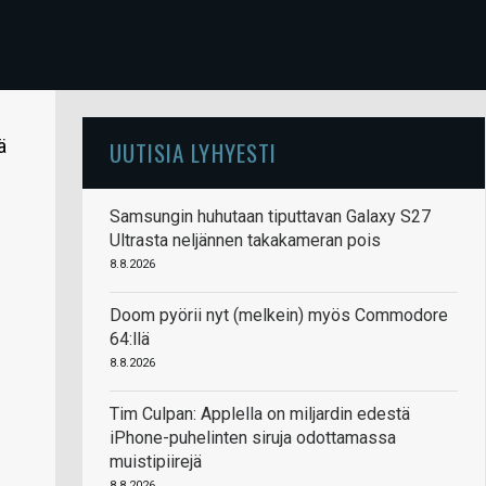
ä
UUTISIA LYHYESTI
Samsungin huhutaan tiputtavan Galaxy S27
Ultrasta neljännen takakameran pois
8.8.2026
Doom pyörii nyt (melkein) myös Commodore
64:llä
8.8.2026
Tim Culpan: Applella on miljardin edestä
iPhone-puhelinten siruja odottamassa
muistipiirejä
8.8.2026