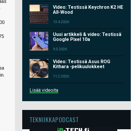
taas
Video: Testissä Keychron K2 HE
-
All-Wood
600
13.4.2026
Uusi artikkeli & video: Testissä
 75
Google Pixel 10a
9.3.2026
Video: Testissä Asus ROG
Kithara -pelikuulokkeet
sa
in.
11.2.2026
Lisää videoita
TEKNIIKKAPODCAST