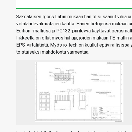
Saksalaisen Igor’s Labin mukaan hän olisi saanut vihiä u
virtalähdevalmistajien kautta. Hänen tietojensa mukaan uu
Edition -mallissa ja PG132-piirilevyä käyttävät perusmallit
liikkeellä on ollut myös huhuja, joiden mukaan FE-mallin a
EPS-virtaliitintä. Myös io-tech on kuullut epävirallisissa
toistaiseksi mahdotonta varmentaa.