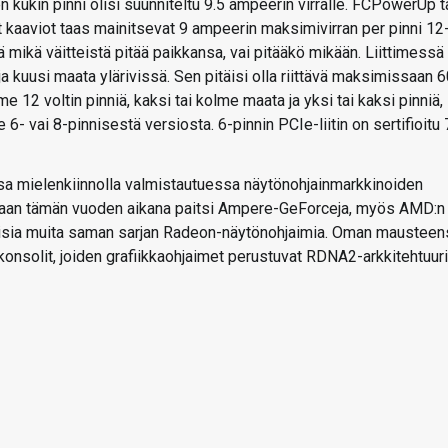
n kukin pinni olisi suunniteltu 9.5 ampeerin virralle. FCPowerUp 
kaaviot taas mainitsevat 9 ampeerin maksimivirran per pinni 12
 mikä väitteistä pitää paikkansa, vai pitääkö mikään. Liittimessä
ja kuusi maata ylärivissä. Sen pitäisi olla riittävä maksimissaan 
e 12 voltin pinniä, kaksi tai kolme maata ja yksi tai kaksi pinniä,
se 6- vai 8-pinnisestä versiosta. 6-pinnin PCIe-liitin on sertifioitu
sa mielenkiinnolla valmistautuessa näytönohjainmarkkinoiden
etaan tämän vuoden aikana paitsi Ampere-GeForceja, myös AMD:n
llisia muita saman sarjan Radeon-näytönohjaimia. Oman mausteen
konsolit, joiden grafiikkaohjaimet perustuvat RDNA2-arkkitehtuuri