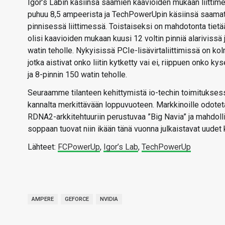
Igor’s Labin käsiinsä saamien kaavioiden mukaan liittime
puhuu 8,5 ampeerista ja TechPowerUpin käsiinsä saamat 
pinnisessä liittimessä. Toistaiseksi on mahdotonta tietää
olisi kaavioiden mukaan kuusi 12 voltin pinniä alarivissä 
watin teholle. Nykyisissä PCIe-lisävirtaliittimissä on kolm
jotka aistivat onko liitin kytketty vai ei, riippuen onko ky
ja 8-pinnin 150 watin teholle.
Seuraamme tilanteen kehittymistä io-techin toimitukses
kannalta merkittävään loppuvuoteen. Markkinoille odot
RDNA2-arkkitehtuuriin perustuvaa ”Big Navia” ja mahdo
soppaan tuovat niin ikään tänä vuonna julkaistavat uudet 
Lähteet:
FCPowerUp
,
Igor’s Lab
,
TechPowerUp
AMPERE
GEFORCE
NVIDIA