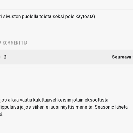
sivuston puolella toistaiseksi pois käytöstä)
7 KOMMENTTIA
2
Seuraava 
jos alkaa vaatia kuluttajavehkeisiin jotain eksoottista
 lippulaiva ja jos siihen ei uusi näyttis mene tai Seasonic lähetä
ä.