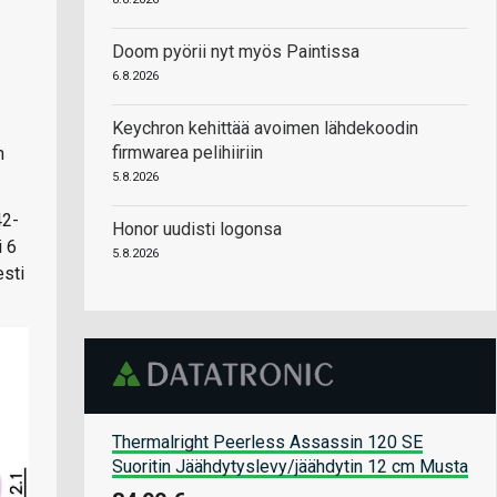
Doom pyörii nyt myös Paintissa
6.8.2026
Keychron kehittää avoimen lähdekoodin
firmwarea pelihiiriin
n
5.8.2026
42-
Honor uudisti logonsa
i 6
5.8.2026
esti
Thermalright Peerless Assassin 120 SE
Suoritin Jäähdytyslevy/jäähdytin 12 cm Musta