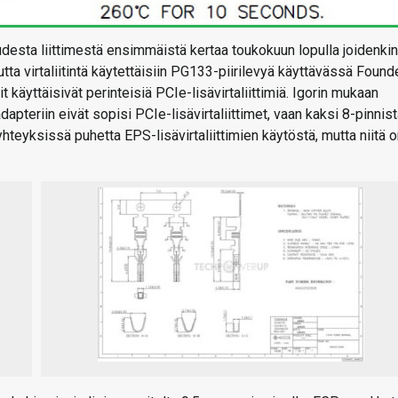
udesta liittimestä ensimmäistä kertaa toukokuun lopulla joidenkin
tta virtaliitintä käytettäisiin PG133-piirilevyä käyttävässä Found
 käyttäisivät perinteisiä PCIe-lisävirtaliittimiä. Igorin mukaan
dapteriin eivät sopisi PCIe-lisävirtaliittimet, vaan kaksi 8-pinnis
 yhteyksissä puhetta EPS-lisävirtaliittimien käytöstä, mutta niitä 